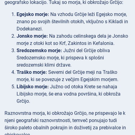
geografsko lokacijo. Tukaj so morja, ki obkrožajo Grčijo:
Egejsko morje:
Na vzhodu Grčije leži Egejsko morje,
znano po svojih številnih otokih, vključno s Kikladi in
Dodekanezi.
Jonsko morje:
Na zahodu celinskega dela je Jonsko
morje z otoki kot so Krf, Zakintos in Kefalonia.
Sredozemsko morje:
Južni del Grčije obliva
Sredozemsko morje, ki prispeva k splošni
sredozemski klimi države.
Traško morje:
Severni del Grčije meji na Traško
morje, ki se povezuje z večjim Egejskim morjem.
Libijsko morje:
Južno od otoka Krete se nahaja
Libijsko morje, še ena vodna površina, ki obkroža
Grčijo.
Raznovrstna morja, ki obkrožajo Grčijo, ne prispevajo le k
njeni geografski raznovrstnosti, temveč ponujajo tudi
široko paleto obalnih pokrajin in doživetij za prebivalce in
obiskovalce.