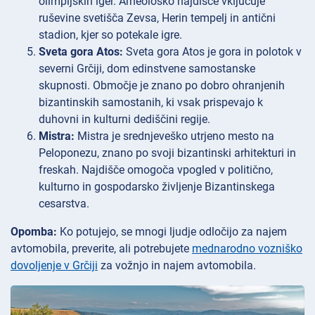
olimpijskih iger. Arheološko najdišče vključuje
ruševine svetišča Zevsa, Herin tempelj in antični
stadion, kjer so potekale igre.
Sveta gora Atos:
Sveta gora Atos je gora in polotok v
severni Grčiji, dom edinstvene samostanske
skupnosti. Območje je znano po dobro ohranjenih
bizantinskih samostanih, ki vsak prispevajo k
duhovni in kulturni dediščini regije.
Mistra:
Mistra je srednjeveško utrjeno mesto na
Peloponezu, znano po svoji bizantinski arhitekturi in
freskah. Najdišče omogoča vpogled v politično,
kulturno in gospodarsko življenje Bizantinskega
cesarstva.
Opomba:
Ko potujejo, se mnogi ljudje odločijo za najem
avtomobila, preverite, ali potrebujete
mednarodno vozniško
dovoljenje v Grčiji
za vožnjo in najem avtomobila.