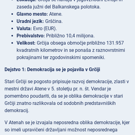
zaseda južni del Balkanskega polotoka.
Glavno mesto:
Atene.
Uradni jezik:
Grščina.
Valuta:
Evro (EUR).
Prebivalstvo:
Približno 10,4 milijona.
Velikost:
Grčija obsega območje približno 131.957
kvadratnih kilometrov in se ponaša z raznovrstnimi
pokrajinami ter zgodovinskimi spomeniki.
Dejstvo 1: Demokracija se je pojavila v Grčiji
Stari Grčiji se pogosto pripisuje razvoj demokracije, zlasti v
mestni državi Atene v 5. stoletju pr. n. št. Vendar je
pomembno poudariti, da se je oblika demokracije v stari
Grčiji znatno razlikovala od sodobnih predstavniških
demokracij.
V Atenah se je izvajala neposredna oblika demokracije, kjer
so imeli upravičeni državljani možnost neposrednega