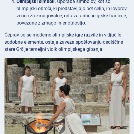
Olimpijski simboli:
Uporaba simbolov, kot so
olimpijski obroči, ki predstavljajo pet celin, in lovorov
venec za zmagovalce, odraža antične grške tradicije,
povezane z zmago in enotnostjo.
Čeprav so se moderne olimpijske igre razvile in vključile
sodobne elemente, ostaja zaveza spoštovanju dediščine
stare Grčije temeljni vidik olimpijskega gibanja.