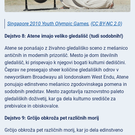
Singapore 2010 Youth Olympic Games
,
(CC BY-NC 2.0)
Dejstvo 8: Atene imajo veliko gledališč (tudi sodobnih!)
Atene se ponašajo z živahno gledališko sceno z mešanico
antičnih in modernih prizorišč. Mesto je dom številnih
gledališč, ki prispevajo k njegovi bogati kulturni dediščini.
Čeprav ne presegajo sheer količine gledaliških odrov v
newyorškem Broadwayu ali londonskem West Endu, Atene
ponujajo edinstveno mešanico zgodovinskega pomena in
sodobnih predstav. Mesto zagotavlja raznovrstno paleto
gledaliških doživetij, kar ga dela kulturno središče za
prebivalce in obiskovalce.
Dejstvo 9: Grčijo obkroža pet različnih morij
Grčijo obkroža pet različnih morij, kar jo dela edinstveno