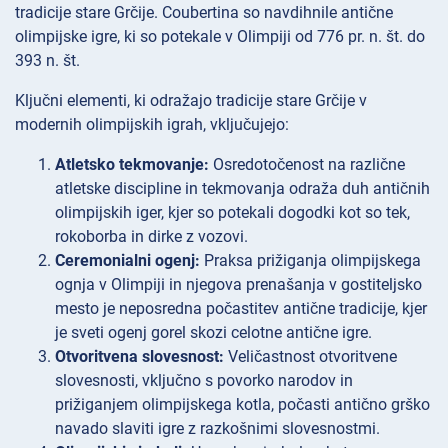
tradicije stare Grčije. Coubertina so navdihnile antične
olimpijske igre, ki so potekale v Olimpiji od 776 pr. n. št. do
393 n. št.
Ključni elementi, ki odražajo tradicije stare Grčije v
modernih olimpijskih igrah, vključujejo:
Atletsko tekmovanje:
Osredotočenost na različne
atletske discipline in tekmovanja odraža duh antičnih
olimpijskih iger, kjer so potekali dogodki kot so tek,
rokoborba in dirke z vozovi.
Ceremonialni ogenj:
Praksa prižiganja olimpijskega
ognja v Olimpiji in njegova prenašanja v gostiteljsko
mesto je neposredna počastitev antične tradicije, kjer
je sveti ogenj gorel skozi celotne antične igre.
Otvoritvena slovesnost:
Veličastnost otvoritvene
slovesnosti, vključno s povorko narodov in
prižiganjem olimpijskega kotla, počasti antično grško
navado slaviti igre z razkošnimi slovesnostmi.