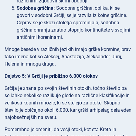
različnimi zgodovinskimi obdobji.
Sodobna grščina:
Sodobna grščina, oblika, ki se
govori v sodobni Grčiji, se je razvila iz koine grščine.
Čeprav se je skozi stoletja spreminjala, sodobna
grščina ohranja znatno stopnjo kontinuitete s svojimi
antičnimi koreninami.
Mnoge besede v različnih jezikih imajo grške korenine, prav
tako imena kot so Aleksej, Anastazija, Aleksander, Jurij,
Helena in mnoga druga.
Dejstvo 5: V Grčiji je približno 6.000 otokov
Grčija je znana po svojih številnih otokih, točno število pa
se lahko nekoliko razlikuje glede na različne klasifikacije in
velikosti kopnih množic, ki se štejejo za otoke. Skupno
število je običajno okoli 6.000, kar grški arhipelag dela eden
najobsežnejših na svetu.
Pomembno je omeniti, da večji otoki, kot sta Kreta in