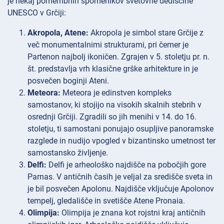
je nekaj pomembnih spomenikov svetovne dediščine
UNESCO v Grčiji:
Akropola, Atene:
Akropola je simbol stare Grčije z
več monumentalnimi strukturami, pri čemer je
Partenon najbolj ikoničen. Zgrajen v 5. stoletju pr. n.
št. predstavlja vrh klasične grške arhitekture in je
posvečen boginji Ateni.
Meteora:
Meteora je edinstven kompleks
samostanov, ki stojijo na visokih skalnih stebrih v
osrednji Grčiji. Zgradili so jih menihi v 14. do 16.
stoletju, ti samostani ponujajo osupljive panoramske
razglede in nudijo vpogled v bizantinsko umetnost ter
samostansko življenje.
Delfi:
Delfi je arheološko najdišče na pobočjih gore
Parnas. V antičnih časih je veljal za središče sveta in
je bil posvečen Apolonu. Najdišče vključuje Apolonov
tempelj, gledališče in svetišče Atene Pronaia.
Olimpija:
Olimpija je znana kot rojstni kraj antičnih