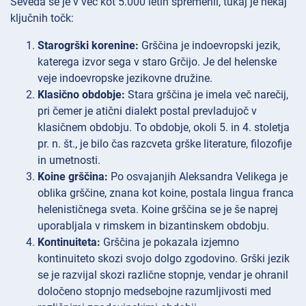
Seveda se je v več kot 5.000 letih spremenil, tukaj je nekaj
ključnih točk:
Starogrški korenine:
Grščina je indoevropski jezik,
katerega izvor sega v staro Grčijo. Je del helenske
veje indoevropske jezikovne družine.
Klasično obdobje:
Stara grščina je imela več narečij,
pri čemer je atični dialekt postal prevladujoč v
klasičnem obdobju. To obdobje, okoli 5. in 4. stoletja
pr. n. št., je bilo čas razcveta grške literature, filozofije
in umetnosti.
Koine grščina:
Po osvajanjih Aleksandra Velikega je
oblika grščine, znana kot koine, postala lingua franca
helenističnega sveta. Koine grščina se je še naprej
uporabljala v rimskem in bizantinskem obdobju.
Kontinuiteta:
Grščina je pokazala izjemno
kontinuiteto skozi svojo dolgo zgodovino. Grški jezik
se je razvijal skozi različne stopnje, vendar je ohranil
določeno stopnjo medsebojne razumljivosti med