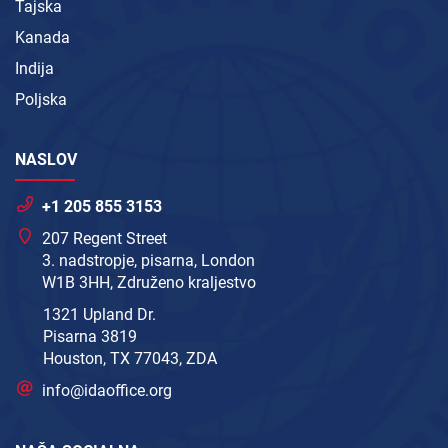
Tajska
Kanada
Indija
Poljska
NASLOV
+1 205 855 3153
207 Regent Street
3. nadstropje, pisarna, London
W1B 3HH, Združeno kraljestvo
1321 Upland Dr.
Pisarna 3819
Houston, TX 77043, ZDA
info@idaoffice.org