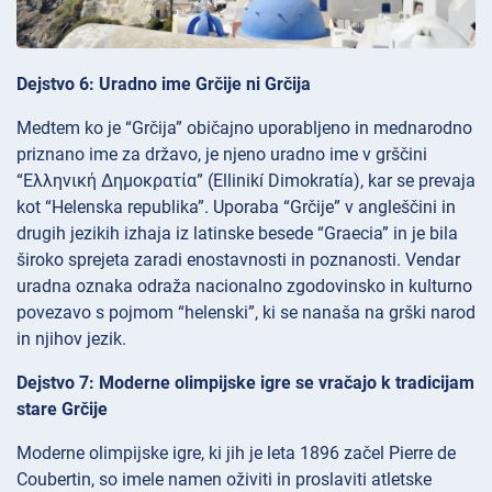
Dejstvo 6: Uradno ime Grčije ni Grčija
Medtem ko je “Grčija” običajno uporabljeno in mednarodno
priznano ime za državo, je njeno uradno ime v grščini
“Ελληνική Δημοκρατία” (Ellinikí Dimokratía), kar se prevaja
kot “Helenska republika”. Uporaba “Grčije” v angleščini in
drugih jezikih izhaja iz latinske besede “Graecia” in je bila
široko sprejeta zaradi enostavnosti in poznanosti. Vendar
uradna oznaka odraža nacionalno zgodovinsko in kulturno
povezavo s pojmom “helenski”, ki se nanaša na grški narod
in njihov jezik.
Dejstvo 7: Moderne olimpijske igre se vračajo k tradicijam
stare Grčije
Moderne olimpijske igre, ki jih je leta 1896 začel Pierre de
Coubertin, so imele namen oživiti in proslaviti atletske