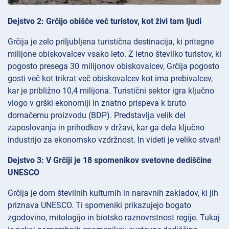
Dejstvo 2: Grčijo obišče več turistov, kot živi tam ljudi
Grčija je zelo priljubljena turistična destinacija, ki pritegne
milijone obiskovalcev vsako leto. Z letno številko turistov, ki
pogosto presega 30 milijonov obiskovalcev, Grčija pogosto
gosti več kot trikrat več obiskovalcev kot ima prebivalcev,
kar je približno 10,4 milijona. Turistični sektor igra ključno
vlogo v grški ekonomiji in znatno prispeva k bruto
domačemu proizvodu (BDP). Predstavlja velik del
zaposlovanja in prihodkov v državi, kar ga dela ključno
industrijo za ekonomsko vzdržnost. In videti je veliko stvari!
Dejstvo 3: V Grčiji je 18 spomenikov svetovne dediščine
UNESCO
Grčija je dom številnih kulturnih in naravnih zakladov, ki jih
priznava UNESCO. Ti spomeniki prikazujejo bogato
zgodovino, mitologijo in biotsko raznovrstnost regije. Tukaj