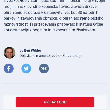
z več kot 400 vrstami ptic, številnimi morskimi bitji v svojih
morjih in raznovrstno kopensko favno. Zaveza države
ohranjanju se odraža v ustanovitvi več kot 30 narodnih
parkov in zavarovanih območij, ki ohranjajo njeno biotsko
raznovrstnost. Ti prizadevanja prispevajo k statusu Grčije
kot destinacije z bogatim in raznovrstnim živalstvom.
By
Ben Wilder
Objavljeno marec 03, 2024 • 8m za branje
PRIJAVITE SE