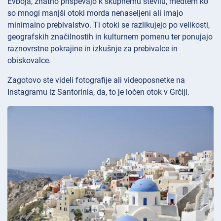
Evboja, znatno prispevajo k skupnemu številu, medtem ko
so mnogi manjši otoki morda nenaseljeni ali imajo
minimalno prebivalstvo. Ti otoki se razlikujejo po velikosti,
geografskih značilnostih in kulturnem pomenu ter ponujajo
raznovrstne pokrajine in izkušnje za prebivalce in
obiskovalce.
Zagotovo ste videli fotografije ali videoposnetke na
Instagramu iz Santorinia, da, to je ločen otok v Grčiji.