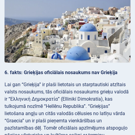
6. fakts: Grieķijas oficiālais nosaukums nav Grieķija
Lai gan “Grieķija” ir plaši lietotais un starptautiski atzītais
valsts nosaukums, tās oficiālais nosaukums grieķu valodā
ir “Ελληνική Δημοκρατία” (Ellinikí Dimokratía), kas
tulkojumā nozīmē “Hellēnu Republika”. “Grieķijas”
lietošana angļu un citās valodās cēlusies no latīņu vārda
“Graecia” un ir plaši pieņemta vienkāršības un
pazīstamības dēļ. Tomēr oficiālais apzīmējums atspoguļo