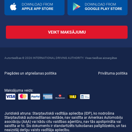
VEIKT MAKSĀJUMU
Autortiesības © 2026 INTERNATIONAL DRIVING AUTHORITY. Visas tiesības aizsargātas
Piegādes un atgriešanas politika
Privātuma politika
Maksājuma veids:
Juridiskā atruna
: Starptautiskā vadītāja apliecība (IDP), ko nodrošina
Starptautiskā autovadīšanas iestāde, nav saistīta ar Amerikas Automobiļu
asociāciju (AAA) vai kādu citu valdības aģentūru, nav tās apstiprināta vai
saistīta ar to. Šis dokuments ir standartizēts tulkošanas palīglīdzeklis, un tas
neaizstāj derīgu valsts vadītāja apliecību.