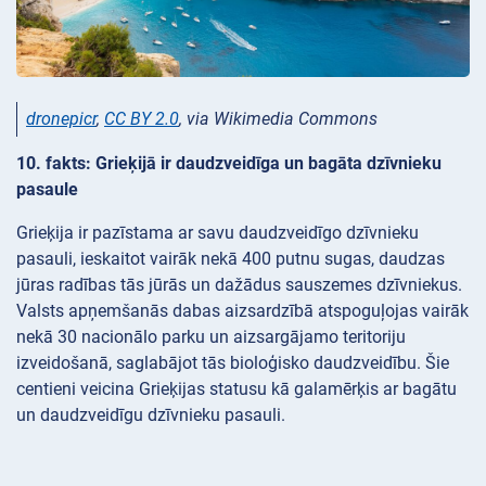
dronepicr
,
CC BY 2.0
, via Wikimedia Commons
10. fakts: Grieķijā ir daudzveidīga un bagāta dzīvnieku
pasaule
Grieķija ir pazīstama ar savu daudzveidīgo dzīvnieku
pasauli, ieskaitot vairāk nekā 400 putnu sugas, daudzas
jūras radības tās jūrās un dažādus sauszemes dzīvniekus.
Valsts apņemšanās dabas aizsardzībā atspoguļojas vairāk
nekā 30 nacionālo parku un aizsargājamo teritoriju
izveidošanā, saglabājot tās bioloģisko daudzveidību. Šie
centieni veicina Grieķijas statusu kā galamērķis ar bagātu
un daudzveidīgu dzīvnieku pasauli.