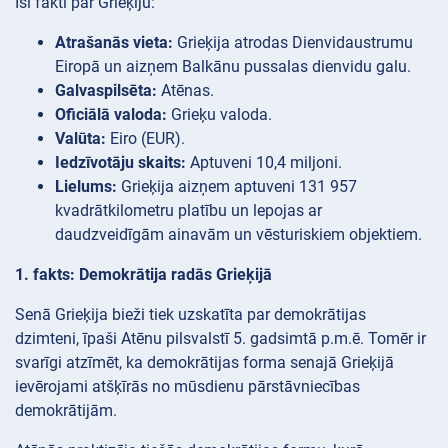
Īsi fakti par Grieķiju:
Atrašanās vieta:
Grieķija atrodas Dienvidaustrumu
Eiropā un aizņem Balkānu pussalas dienvidu galu.
Galvaspilsēta:
Atēnas.
Oficiālā valoda:
Grieķu valoda.
Valūta:
Eiro (EUR).
Iedzīvotāju skaits:
Aptuveni 10,4 miljoni.
Lielums:
Grieķija aizņem aptuveni 131 957
kvadrātkilometru platību un lepojas ar
daudzveidīgām ainavām un vēsturiskiem objektiem.
1. fakts: Demokrātija radās Grieķijā
Senā Grieķija bieži tiek uzskatīta par demokrātijas
dzimteni, īpaši Atēnu pilsvalstī 5. gadsimtā p.m.ē. Tomēr ir
svarīgi atzīmēt, ka demokrātijas forma senajā Grieķijā
ievērojami atšķīrās no mūsdienu pārstāvniecības
demokrātijām.