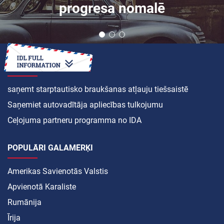
progresa nomalē
KĀ
saņemt starptautisko braukšanas atļauju tiešsaistē
Saņemiet autovadītāja apliecības tulkojumu
Ceļojuma partneru programma no IDA
POPULĀRI GALAMĒRĶI
Amerikas Savienotās Valstis
Apvienotā Karaliste
Rumānija
Īrija