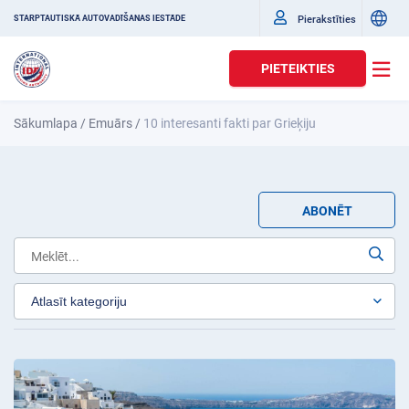
Pierakstīties
STARPTAUTISKĀ AUTOVADĪŠANAS IESTĀDE
PIETEIKTIES
Sākumlapa
/
Emuārs
/
10 interesanti fakti par Grieķiju
ABONĒT