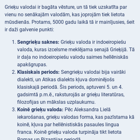
Grieķu valodai ir bagāta vēsture, un tā tiek uzskatīta par
vienu no senākajām valodām, kas joprojām tiek lietota
mūsdienās. Protams, 5000 gadu laikā tā ir mainījusies, šeit
ir daži galvenie punkti:
Sengrieķu saknes:
Grieķu valoda ir indoeiropiešu
valoda, kuras izcelsme meklējama senajā Grieķijā. Tā
ir daļa no indoeiropiešu valodu saimes hellēniskās
apakšgrupas.
Klasiskais periods:
Sengrieķu valodai bija vairāki
dialekti, un Atikas dialekts kļuva dominējošs
klasiskajā periodā. Šis periods, aptuveni 5. un 4.
gadsimtā p.m.ē., raksturojās ar grieķu literatūras,
filozofijas un mākslas uzplaukumu.
Koinē grieķu valoda:
Pēc Aleksandra Lielā
iekarošanas, grieķu valodas forma, kas pazīstama kā
koinē, kļuva par hellēnistiskās pasaules lingua
franca. Koinē grieķu valoda turpināja tikt lietota
Romas un Bizantijas periodā.