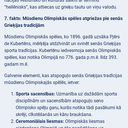
nācijas vēsturisko un kultūras saikni ar terminu
“hellēnisks”, kas attiecas uz grieķu tautu un viņu valodu.
7. fakts: Mūsdienu Olimpiskās spēles atgriežas pie senās
Grieķijas tradīcijām
Mūsdienu Olimpiskās spēles, ko 1896. gadā uzsāka Pjērs
de Kubertēns, mērķēja atdzīvināt un svinēt senās Grieķijas
sporta tradīcijas. Kubertēnu iedvesmoja senās Olimpiskās
spēles, kas notika Olimpijā no 776. gada p.m.ē. līdz 393.
gadam m.ē.
Galvenie elementi, kas atspoguļo senās Grieķijas tradīcijas
mūsdienu Olimpiskajās spēlēs, ietver:
Sporta sacensības:
Uzmanība uz dažādām sporta
disciplīnām un sacensībām atspoguļo seno
Olimpisko spēļu garu, kurās notika tādi pasākumi kā
skrēji, cīkstēšanās un kāru braukšana.
Ceremoniālais liesmas:
Olimpiskās liesmas