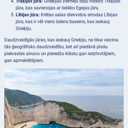
Trāķijas jūra:
Grieķijas ziemeļu daļu robežo Trāķijas
jūra, kas savienojas ar lielāko Egejas jūru.
Lībijas jūra:
Krētas salas dienvidos atrodas Lībijas
jūra, kas ir vēl viens ūdens baseins, kas ieskauj
Grieķiju.
Daudzveidīgās jūras, kas ieskauj Grieķiju, ne tikai veicina
tās ģeogrāfisko daudzveidību, bet arī piedāvā plašu
piekrastes ainavu un pieredžu klāstu gan iedzīvotājiem,
gan apmeklētājiem.