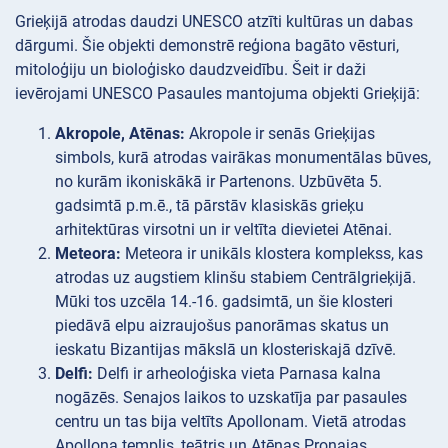
Grieķijā atrodas daudzi UNESCO atzīti kultūras un dabas
dārgumi. Šie objekti demonstrē reģiona bagāto vēsturi,
mitoloģiju un bioloģisko daudzveidību. Šeit ir daži
ievērojami UNESCO Pasaules mantojuma objekti Grieķijā:
Akropole, Atēnas:
Akropole ir senās Grieķijas
simbols, kurā atrodas vairākas monumentālas būves,
no kurām ikoniskākā ir Partenons. Uzbūvēta 5.
gadsimtā p.m.ē., tā pārstāv klasiskās grieķu
arhitektūras virsotni un ir veltīta dievietei Atēnai.
Meteora:
Meteora ir unikāls klostera komplekss, kas
atrodas uz augstiem klinšu stabiem Centrālgrieķijā.
Mūki tos uzcēla 14.-16. gadsimtā, un šie klosteri
piedāvā elpu aizraujošus panorāmas skatus un
ieskatu Bizantijas mākslā un klosteriskajā dzīvē.
Delfi:
Delfi ir arheoloģiska vieta Parnasa kalna
nogāzēs. Senajos laikos to uzskatīja par pasaules
centru un tas bija veltīts Apollonam. Vietā atrodas
Apollona templis, teātris un Atēnas Pronajas