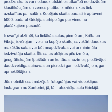
precīzs skaits var nedaudz atšķirties atkarībā no dažādām
klasifikācijām un zemes platību izmēriem, kas tiek
uzskatītas par salām. Kopējais skaits parasti ir aptuveni
6000, padarot Grieķijas arhipelāgu par vienu no
plašākajiem pasaulē.
Ir svarīgi atzīmēt, ka lielākās salas, piemēram, Krēta un
Eibeja, ievērojami veicina kopējo skaitu, savukārt daudzas
mazākās salas var būt neapdzīvotas vai ar minimālu
iedzīvotāju skaitu. Šīs salas atšķiras pēc izmēra,
ģeogrāfiskajām īpašībām un kultūras nozīmes, piedāvājot
daudzveidīgas ainavas un pieredzi gan iedzīvotājiem, gan
apmeklētājiem.
Jūs noteikti esat redzējuši fotogrāfijas vai videoklipus
Instagram no Santorīni, jā, tā ir atsevišķa sala Grieķijā.