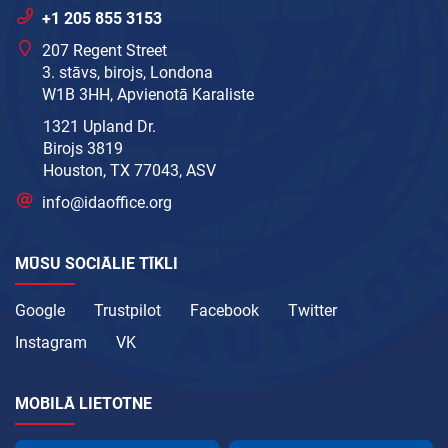
+1 205 855 3153
207 Regent Street
3. stāvs, birojs, Londona
W1B 3HH, Apvienotā Karaliste
1321 Upland Dr.
Birojs 3819
Houston, TX 77043, ASV
info@idaoffice.org
MŪSU SOCIĀLIE TĪKLI
Google
Trustpilot
Facebook
Twitter
Instagram
VK
MOBILĀ LIETOTNE