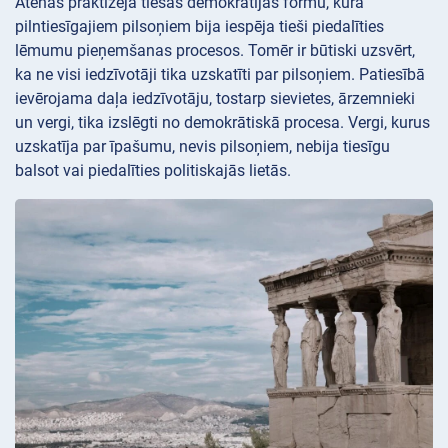
Atēnās praktizēja tiešās demokrātijas formu, kurā
pilntiesīgajiem pilsoņiem bija iespēja tieši piedalīties
lēmumu pieņemšanas procesos. Tomēr ir būtiski uzsvērt,
ka ne visi iedzīvotāji tika uzskatīti par pilsoņiem. Patiesībā
ievērojama daļa iedzīvotāju, tostarp sievietes, ārzemnieki
un vergi, tika izslēgti no demokrātiskā procesa. Vergi, kurus
uzskatīja par īpašumu, nevis pilsoņiem, nebija tiesīgu
balsot vai piedalīties politiskajās lietās.