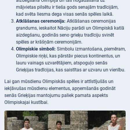
aizdegšana Olimpijā un tās nogādāšana uz
mājvietas pilsētu ir tieša gods senajām tradīcijām,
kad svēta liesma dega visas senās spēles laikā.
Atklāšanas ceremonija:
Atklāšanas ceremonijas
grandums, ieskaitot Nāciju parādi un Olimpiskā katlā
aizdegšanu, godinās seno grieķu tradīciju svinēt
spēles ar krāšņām ceremonijām.
Olimpiskie simboli:
Simbolu izmantošana, piemēram,
Olimpiskie riņķi, kas pārstāv piecus kontinentus, un
lauru vainags uzvarētājiem, atspoguļo senās
Grieķijas tradīcijas, kas saistītas ar uzvaru un vienību.
Lai gan mūsdienu Olimpiskās spēles ir attīstījušās un
iekļāvušas mūsdienu elementus, apņemšanās godināt
senās Grieķijas mantojumu paliek pamata aspekts
Olimpiskajai kustībai.