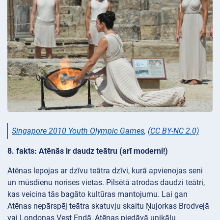
Singapore 2010 Youth Olympic Games
,
(CC BY-NC 2.0)
8. fakts: Atēnās ir daudz teātru (arī moderni!)
Atēnas lepojas ar dzīvu teātra dzīvi, kurā apvienojas seni
un mūsdienu norises vietas. Pilsētā atrodas daudzi teātri,
kas veicina tās bagāto kultūras mantojumu. Lai gan
Atēnas nepārspēj teātra skatuvju skaitu Ņujorkas Brodvejā
vai Londonas Vest Endā, Atēnas piedāvā unikālu