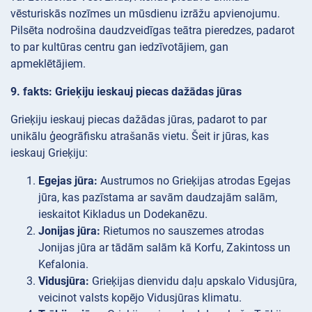
vēsturiskās nozīmes un mūsdienu izrāžu apvienojumu.
Pilsēta nodrošina daudzveidīgas teātra pieredzes, padarot
to par kultūras centru gan iedzīvotājiem, gan
apmeklētājiem.
9. fakts: Grieķiju ieskauj piecas dažādas jūras
Grieķiju ieskauj piecas dažādas jūras, padarot to par
unikālu ģeogrāfisku atrašanās vietu. Šeit ir jūras, kas
ieskauj Grieķiju:
Egejas jūra:
Austrumos no Grieķijas atrodas Egejas
jūra, kas pazīstama ar savām daudzajām salām,
ieskaitot Kikladus un Dodekanēzu.
Jonijas jūra:
Rietumos no sauszemes atrodas
Jonijas jūra ar tādām salām kā Korfu, Zakintoss un
Kefalonia.
Vidusjūra:
Grieķijas dienvidu daļu apskalo Vidusjūra,
veicinot valsts kopējo Vidusjūras klimatu.