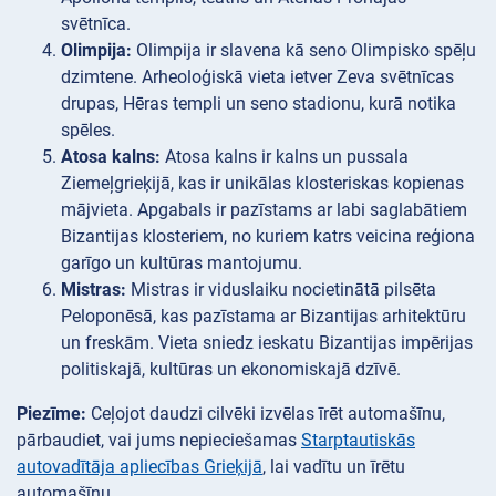
svētnīca.
Olimpija:
Olimpija ir slavena kā seno Olimpisko spēļu
dzimtene. Arheoloģiskā vieta ietver Zeva svētnīcas
drupas, Hēras templi un seno stadionu, kurā notika
spēles.
Atosa kalns:
Atosa kalns ir kalns un pussala
Ziemeļgrieķijā, kas ir unikālas klosteriskas kopienas
mājvieta. Apgabals ir pazīstams ar labi saglabātiem
Bizantijas klosteriem, no kuriem katrs veicina reģiona
garīgo un kultūras mantojumu.
Mistras:
Mistras ir viduslaiku nocietinātā pilsēta
Peloponēsā, kas pazīstama ar Bizantijas arhitektūru
un freskām. Vieta sniedz ieskatu Bizantijas impērijas
politiskajā, kultūras un ekonomiskajā dzīvē.
Piezīme:
Ceļojot daudzi cilvēki izvēlas īrēt automašīnu,
pārbaudiet, vai jums nepieciešamas
Starptautiskās
autovadītāja apliecības Grieķijā
, lai vadītu un īrētu
automašīnu.