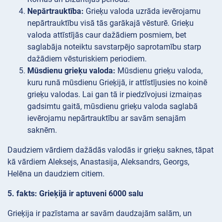
Nepārtrauktība:
Grieķu valoda uzrāda ievērojamu
nepārtrauktību visā tās garākajā vēsturē. Grieķu
valoda attīstījās caur dažādiem posmiem, bet
saglabāja noteiktu savstarpējo saprotamību starp
dažādiem vēsturiskiem periodiem.
Mūsdienu grieķu valoda:
Mūsdienu grieķu valoda,
kuru runā mūsdienu Grieķijā, ir attīstījusies no koinē
grieķu valodas. Lai gan tā ir piedzīvojusi izmaiņas
gadsimtu gaitā, mūsdienu grieķu valoda saglabā
ievērojamu nepārtrauktību ar savām senajām
saknēm.
Daudziem vārdiem dažādās valodās ir grieķu saknes, tāpat
kā vārdiem Aleksejs, Anastasija, Aleksandrs, Georgs,
Helēna un daudziem citiem.
5. fakts: Grieķijā ir aptuveni 6000 salu
Grieķija ir pazīstama ar savām daudzajām salām, un