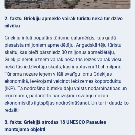
2. fakts: Grieķiju apmeklē vairāk tūristu nekā tur dzīvo
cilvēku
Grieķija ir ļoti populārs tūrisma galamērķis, kas gadā
piesaista miljoniem apmeklētāju. Ar gadskārtēju tūristu
skaitu, kas bieži pārsniedz 30 miljonus apmeklētāju,
Grieķija nereti uzņem vairāk nekā trīs reizes vairāk viesu
nekā tās iedzīvotāju skaits, kas ir aptuveni 10,4 miljoni.
Tūrisma nozare ieņem vitāli svarīgu lomu Grieķijas
ekonomikā, ievērojami veicinot iekšzemes kopproduktu
(IKP). Tā nodrošina būtisku daļu valsts nodarbinātības un
ieņēmumu, padarot to par izšķirīgi svarīgu nozari
ekonomiskās ilgtspējas nodrošināšanai. Un tur ir daudz ko
redzēt!
3. fakts: Grieķijā atrodas 18 UNESCO Pasaules
mantojuma objekti