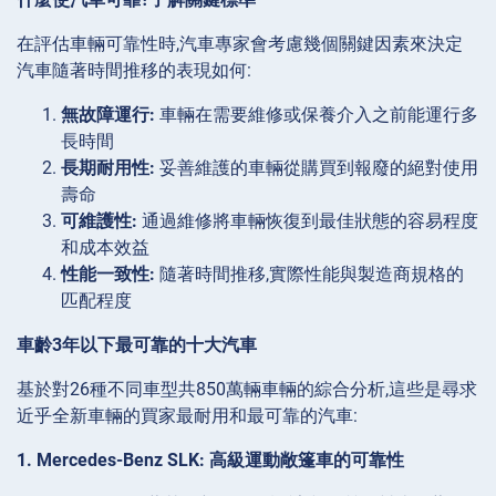
在評估車輛可靠性時,汽車專家會考慮幾個關鍵因素來決定
汽車隨著時間推移的表現如何:
無故障運行:
車輛在需要維修或保養介入之前能運行多
長時間
長期耐用性:
妥善維護的車輛從購買到報廢的絕對使用
壽命
可維護性:
通過維修將車輛恢復到最佳狀態的容易程度
和成本效益
性能一致性:
隨著時間推移,實際性能與製造商規格的
匹配程度
車齡3年以下最可靠的十大汽車
基於對26種不同車型共850萬輛車輛的綜合分析,這些是尋求
近乎全新車輛的買家最耐用和最可靠的汽車:
1. Mercedes-Benz SLK: 高級運動敞篷車的可靠性