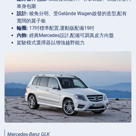
車身包圍
設計:
棱角分明、受Gelände Wagen啟發的造型,配有
寬闊的翼子板
輪圈:
17吋標準配置,運動版配備19吋
內飾:
經典Mercedes設計,配備可調真皮方向盤
駕駛模式選擇器以增強越野能力
Mercedes-Benz GLK