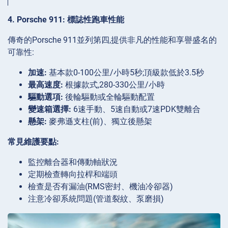
4. Porsche 911: 標誌性跑車性能
傳奇的Porsche 911並列第四,提供非凡的性能和享譽盛名的
可靠性:
加速:
基本款0-100公里/小時5秒;頂級款低於3.5秒
最高速度:
根據款式,280-330公里/小時
驅動選項:
後輪驅動或全輪驅動配置
變速箱選擇:
6速手動、5速自動或7速PDK雙離合
懸架:
麥弗遜支柱(前)、獨立後懸架
常見維護要點:
監控離合器和傳動軸狀況
定期檢查轉向拉桿和端頭
檢查是否有漏油(RMS密封、機油冷卻器)
注意冷卻系統問題(管道裂紋、泵磨損)