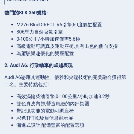
熱門的SLK 350規格:
M276 BlueDIRECT V6引擎,60度氣缸配置
306馬力自然吸氣引擎
0-100公里/小時加速僅需5.6秒
高級電動可調真皮運動座椅,具有出色的側向支撐
為駕駛樂趣優化的雙座配置
2. Audi A6: 行政轎車的卓越表現
Audi A6憑藉其運動性、優雅和尖端技術的完美融合獲得第
二名。主要特點包括:
高效渦輪柴油引擎,0-100公里/小時加速8.2秒
雙色真皮內飾,營造精緻的內部氛圍
帶記憶功能的電動可調座椅
彩色TFT駕駛員信息顯示屏
漸進式設計,配備豐富的配置選項