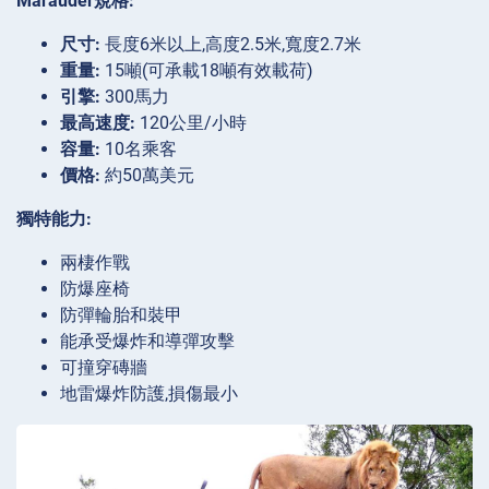
Marauder規格:
尺寸:
長度6米以上,高度2.5米,寬度2.7米
重量:
15噸(可承載18噸有效載荷)
引擎:
300馬力
最高速度:
120公里/小時
容量:
10名乘客
價格:
約50萬美元
獨特能力:
兩棲作戰
防爆座椅
防彈輪胎和裝甲
能承受爆炸和導彈攻擊
可撞穿磚牆
地雷爆炸防護,損傷最小