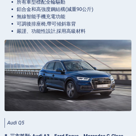
所有車型標配全輪驅動
鋁合金和高強度鋼結構(減重90公斤)
無線智能手機充電功能
可調後排座椅,帶可傾斜靠背
嚴謹、功能性設計,採用高級材料
Audi Q5