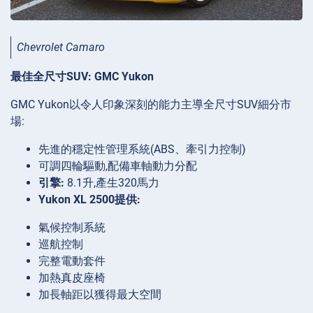
Chevrolet Camaro
最佳全尺寸SUV: GMC Yukon
GMC Yukon以令人印象深刻的能力主導全尺寸SUV細分市
場:
先進的穩定性管理系統(ABS、牽引力控制)
可調四輪驅動,配備車軸動力分配
引擎:
8.1升,產生320馬力
Yukon XL 2500提供:
氣候控制系統
巡航控制
完整電動套件
加熱真皮座椅
加長軸距以獲得最大空間