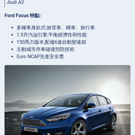
Audi A3
Ford Focus 特點:
多種車身款式:掀背車、轎車、旅行車
1.5升汽油引擎,平衡經濟性和性能
150馬力版本,配備6速自動變速箱
主動城市停車碰撞預防技術
Euro NCAP先進安全獎