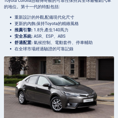
Toyota Corolla憑藉傳奇般的可靠性保持其全球最暢銷汽車
的地位。第十一代的特點包括:
重新設計的外觀,配備現代化尺寸
更新的內飾,保持Toyota的精緻風格
推薦引擎:
1.8升,產生140馬力
安全系統:
ASR、ESP、ABS
舒適配置:
氣候控制、電動套件、停車輔助
在全球市場經過驗證的可靠記錄