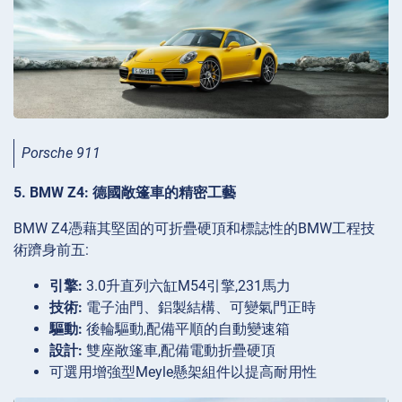
Porsche 911
5. BMW Z4: 德國敞篷車的精密工藝
BMW Z4憑藉其堅固的可折疊硬頂和標誌性的BMW工程技
術躋身前五:
引擎:
3.0升直列六缸M54引擎,231馬力
技術:
電子油門、鋁製結構、可變氣門正時
驅動:
後輪驅動,配備平順的自動變速箱
設計:
雙座敞篷車,配備電動折疊硬頂
可選用增強型Meyle懸架組件以提高耐用性