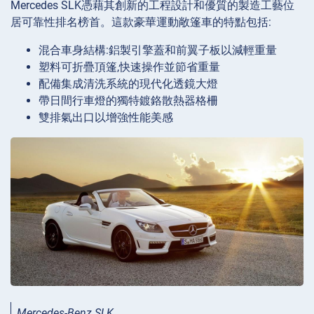
Mercedes SLK憑藉其創新的工程設計和優質的製造工藝位
居可靠性排名榜首。這款豪華運動敞篷車的特點包括:
混合車身結構:鋁製引擎蓋和前翼子板以減輕重量
塑料可折疊頂篷,快速操作並節省重量
配備集成清洗系統的現代化透鏡大燈
帶日間行車燈的獨特鍍鉻散熱器格柵
雙排氣出口以增強性能美感
Mercedes-Benz SLK