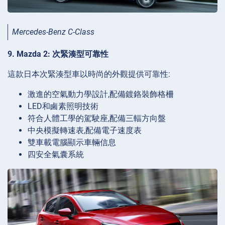
Mercedes-Benz C-Class
9. Mazda 2: 次緊湊型可靠性
這款日本次緊湊型車以時尚的外觀提供可靠性:
激進的空氣動力學設計,配備鍍鉻裝飾格柵
LED和鹵素照明技術
符合人體工學的駕駛座,配備三輻方向盤
中央模擬轉速表,配備電子速度表
雙車載電腦顯示車輛信息
四安全氣囊系統