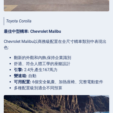
Toyota Corolla
最佳中型轎車: Chevrolet Malibu
Chevrolet Malibu以商務級配置在全尺寸轎車類別中表現出
色:
翻新的外觀和內飾,保持企業識別
舒適、符合人體工學的座艙設計
引擎:
2.4升,產生167馬力
變速箱:
自動
可用配置:
6個安全氣囊、加熱座椅、完整電動套件
多種配置級別適合不同預算