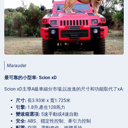
Marauder
最可靠的小型車: Scion xD
Scion xD主導A級車細分市場,以改進的尺寸和功能取代了xA:
尺寸:
長3.93米 x 寬1.725米
引擎:
1.8升,產生128馬力
變速箱選項:
5速手動或4速自動
安全:
ABS、穩定性控制、牽引力控制
配置:
空調、電動套件、媒體系統