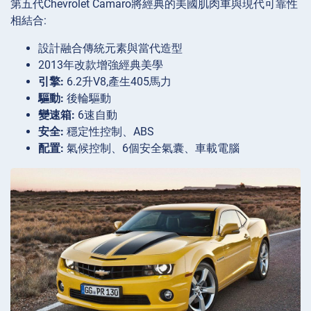
第五代Chevrolet Camaro將經典的美國肌肉車與現代可靠性
相結合:
設計融合傳統元素與當代造型
2013年改款增強經典美學
引擎:
6.2升V8,產生405馬力
驅動:
後輪驅動
變速箱:
6速自動
安全:
穩定性控制、ABS
配置:
氣候控制、6個安全氣囊、車載電腦