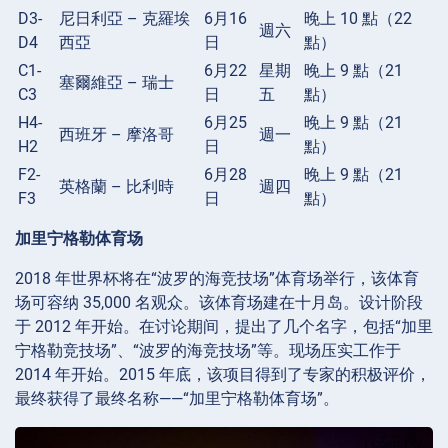
D3-
尼日利亞 – 克羅埃
6月16
晚上 10 點（22
週六
D4
西亞
日
點）
C1-
6月22
星期
晚上 9 點（21
塞爾維亞 – 瑞士
C3
日
五
點）
H4-
6月25
晚上 9 點（21
西班牙 – 摩洛哥
週一
H2
日
點）
F2-
6月28
晚上 9 點（21
英格蘭 – 比利時
週四
F3
日
點）
加里宁格勒体育场
2018 年世界杯将在“波罗的海竞技场”体育场举行，该体育
场可容纳 35,000 名观众。该体育场建在十月岛。设计阶段
于 2012 年开始。在讨论期间，提出了几个名字，包括“加里
宁格勒竞技场”、“波罗的海竞技场”等。现场压实工作于
2014 年开始。2015 年底，该项目得到了专家的积极评价，
最终获得了最终名称——“加里宁格勒体育场”。