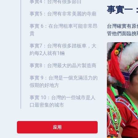
事實4：台灣有很多節日
事實一
事實5：台灣有非常美麗的寺廟
台灣確實有原
事實 6：在台灣租車可能非常昂
管他們面臨挑
貴
事實7：台灣有很多踏板車，大
約每2人就有1輛
事實8：台灣最大的晶片製造商
事實 9：台灣是一個充滿活力的
假期的好地方
事實 10：台灣的一些城市是人
口最密集的城市
应用