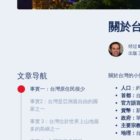
關於台
经过
出版 三
文章导航
關於台灣的小
人口
：約
事實一：台灣原住民很少
首都：
事實2：台灣是亞洲最自由的國
官方語
家之一
貨幣：
新
政府：
事實 3：台灣位於世界上山地最
主要宗
多的島嶼之一
地理：