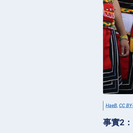
HaeB
,
CC BY-
事實2