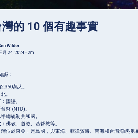
灣的 10 個有趣事實
Ben Wilder
月 24, 2024 • 2m
知識：
2,360萬人。
台北。
言：
國語。
台幣 (NTD)。
單半總統制共和國。
教：
佛教、道教、基督教等。
台灣位於東亞，是島國，與東海、菲律賓海、南海和台灣海峽接