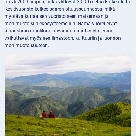
on yli 200 huippua, jotka ylittävät 3 000 metriä korkeudelta.
Keskivuoristo kulkee saaren pituussuunnassa, mikä
myötävaikuttaa sen vuoristoiseen maisemaan ja
monimuotoisiin ekosysteemeihin. Nämä vuoret eivät
ainoastaan muokkaа Taiwanin maantiedettä, vaan
vaikuttavat myös sen ilmastoon, kulttuuriin ja luonnon
monimuotoisuuteen.