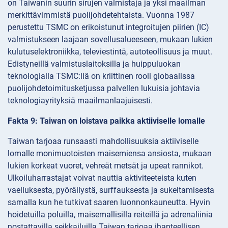
on Taiwanin suurin sirujen valmistaja ja yksi maailman
merkittävimmistä puolijohdetehtaista. Vuonna 1987
perustettu TSMC on erikoistunut integroitujen piirien (IC)
valmistukseen laajaan sovellusalueeseen, mukaan lukien
kulutuselektroniikka, televiestintä, autoteollisuus ja muut.
Edistyneillä valmistuslaitoksilla ja huippuluokan
teknologialla TSMC:llä on kriittinen rooli globaalissa
puolijohdetoimitusketjussa palvellen lukuisia johtavia
teknologiayrityksiä maailmanlaajuisesti.
Fakta 9: Taiwan on loistava paikka aktiiviselle lomalle
Taiwan tarjoaa runsaasti mahdollisuuksia aktiiviselle
lomalle monimuotoisten maisemiensa ansiosta, mukaan
lukien korkeat vuoret, vehreät metsät ja upeat rannikot.
Ulkoiluharrastajat voivat nauttia aktiviteeteista kuten
vaelluksesta, pyöräilystä, surffauksesta ja sukeltamisesta
samalla kun he tutkivat saaren luonnonkauneutta. Hyvin
hoidetuilla poluilla, maisemallisilla reiteillä ja adrenaliinia
nostattavilla seikkailuilla Taiwan tarjoaa ihanteellisen