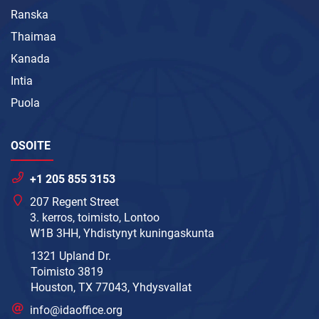
Ranska
Thaimaa
Kanada
Intia
Puola
OSOITE
+1 205 855 3153
207 Regent Street
3. kerros, toimisto, Lontoo
W1B 3HH, Yhdistynyt kuningaskunta
1321 Upland Dr.
Toimisto 3819
Houston, TX 77043, Yhdysvallat
info@idaoffice.org