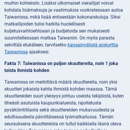
muihin kohteisiin. Lisäksi ulkomaiset vierailijat voivat
kohdata lisämaksuja ja vaatimuksia vuokratessaan autoa
Taiwanissa, mikä lisää entisestään kokonaiskuluja. Siksi
matkailijoiden tulisi harkita huolellisesti
kuljetusvaihtoehtoaan ja budjetoida sen mukaisesti
suunnitellessaan matkaa Taiwaniin. On myös parasta
selvittää etukäteen, tarvitsetko
kansainvälistä ajokorttia
Taiwanissa
ajaaksesi.
Fakta 7: Taiwanissa on paljon skuuttereita, noin 1 joka
toista ihmistä kohden
Taiwanissa on merkittävä määrä skuuttereita, noin yksi
skuutteri jokaista kahta ihmistä kohden maassa. Tämä
skuuttereiden suuri yleisyys johtuu useista tekijöistä, kuten
tiheästi asutuista kaupunkialueista, rajoitetusta
pysäköintitilasta sekä skuuttereiden mukavuudesta ja
edullisuudesta päivittäisessä työmatkailussa. Tämän
seurauksena skuuttereista on tullut kaikkialla läsnä oleva