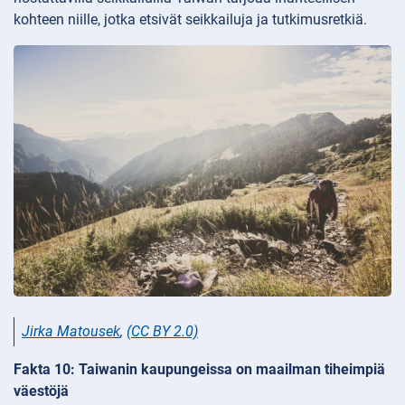
kohteen niille, jotka etsivät seikkailuja ja tutkimusretkiä.
Jirka Matousek
,
(CC BY 2.0)
Fakta 10: Taiwanin kaupungeissa on maailman tiheimpiä
väestöjä