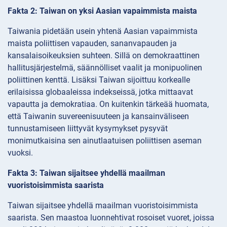
Fakta 2: Taiwan on yksi Aasian vapaimmista maista
Taiwania pidetään usein yhtenä Aasian vapaimmista
maista poliittisen vapauden, sananvapauden ja
kansalaisoikeuksien suhteen. Sillä on demokraattinen
hallitusjärjestelmä, säännölliset vaalit ja monipuolinen
poliittinen kenttä. Lisäksi Taiwan sijoittuu korkealle
erilaisissa globaaleissa indekseissä, jotka mittaavat
vapautta ja demokratiaa. On kuitenkin tärkeää huomata,
että Taiwanin suvereenisuuteen ja kansainväliseen
tunnustamiseen liittyvät kysymykset pysyvät
monimutkaisina sen ainutlaatuisen poliittisen aseman
vuoksi.
Fakta 3: Taiwan sijaitsee yhdellä maailman
vuoristoisimmista saarista
Taiwan sijaitsee yhdellä maailman vuoristoisimmista
saarista. Sen maastoa luonnehtivat rosoiset vuoret, joissa