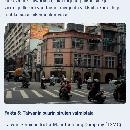
kulkuväline Taiwanissa, joka tarjoaa paikallisille ja
vierailijoille kätevän tavan navigoida vilkkailla kaduilla ja
ruuhkaisissa liikennetilanteissa.
Fakta 8: Taiwanin suurin sirujen valmistaja
Taiwan Semiconductor Manufacturing Company (TSMC)