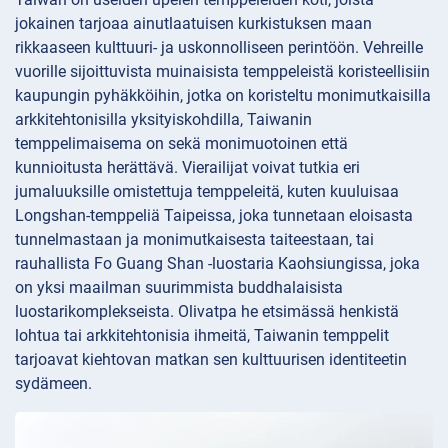
jokainen tarjoaa ainutlaatuisen kurkistuksen maan
rikkaaseen kulttuuri- ja uskonnolliseen perintöön. Vehreille
vuorille sijoittuvista muinaisista temppeleistä koristeellisiin
kaupungin pyhäkköihin, jotka on koristeltu monimutkaisilla
arkkitehtonisilla yksityiskohdilla, Taiwanin
temppelimaisema on sekä monimuotoinen että
kunnioitusta herättävä. Vierailijat voivat tutkia eri
jumaluuksille omistettuja temppeleitä, kuten kuuluisaa
Longshan-temppeliä Taipeissa, joka tunnetaan eloisasta
tunnelmastaan ja monimutkaisesta taiteestaan, tai
rauhallista Fo Guang Shan -luostaria Kaohsiungissa, joka
on yksi maailman suurimmista buddhalaisista
luostarikomplekseista. Olivatpa he etsimässä henkistä
lohtua tai arkkitehtonisia ihmeitä, Taiwanin temppelit
tarjoavat kiehtovan matkan sen kulttuurisen identiteetin
sydämeen.