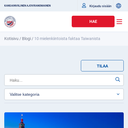
Kirjaudu sisään
KANSAINVÄLINEN AJOVIRANOMAINEN
HAE
Kotisivu
/
Blogi
/
10 mielenkiintoista faktaa Taiwanista
TILAA