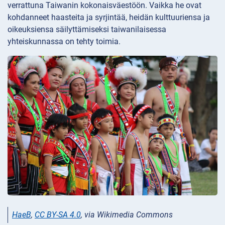
verrattuna Taiwanin kokonaisväestöön. Vaikka he ovat
kohdanneet haasteita ja syrjintää, heidän kulttuuriensa ja
oikeuksiensa säilyttämiseksi taiwanilaisessa
yhteiskunnassa on tehty toimia.
HaeB
,
CC BY-SA 4.0
, via Wikimedia Commons