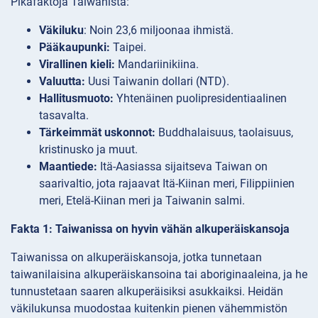
Pikafaktoja Taiwanista:
Väkiluku
: Noin 23,6 miljoonaa ihmistä.
Pääkaupunki:
Taipei.
Virallinen kieli:
Mandariinikiina.
Valuutta:
Uusi Taiwanin dollari (NTD).
Hallitusmuoto:
Yhtenäinen puolipresidentiaalinen
tasavalta.
Tärkeimmät uskonnot:
Buddhalaisuus, taolaisuus,
kristinusko ja muut.
Maantiede:
Itä-Aasiassa sijaitseva Taiwan on
saarivaltio, jota rajaavat Itä-Kiinan meri, Filippiinien
meri, Etelä-Kiinan meri ja Taiwanin salmi.
Fakta 1: Taiwanissa on hyvin vähän alkuperäiskansoja
Taiwanissa on alkuperäiskansoja, jotka tunnetaan
taiwanilaisina alkuperäiskansoina tai aboriginaaleina, ja he
tunnustetaan saaren alkuperäisiksi asukkaiksi. Heidän
väkilukunsa muodostaa kuitenkin pienen vähemmistön