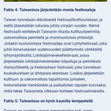
Fakta 4: Taiwanissa järjestetään monia festivaaleja
Taiwan tunnetaan eläväisestä festivaalikulttuuristaan, ja
siellä järjestetään lukuisia juhlia ympäri vuoden. Nämä
festivaalit esittelevät Taiwanin rikasta kulttuuriperintöä,
uskonnollisia perinteitä ja monimuotoisia yhteisöjä.
Joitakin kuuluisimpia festivaaleja ovat Lyhtyfestivaali, joka
juhlii kiinanalaisen uudenvuoden päättymistä värikkäillä
lyhtynäytöksillä; Lohikäärmevenefestivaali, jossa
järjestetään lohikäärmeveneiden kilpailuja ja perinteisiä
riisinyyttäreitä; ja Keskisyksyn festivaali, joka tunnetaan
kuukakuistaan ja lyhtypara-ateistaan. Lisäksi järjestetään
kulttuuri- ja uskonnollisia tapahtumia jumalien,
historiallisten henkilöiden ja paikallisten tapojen kunniaksi,
mikä tekee Taiwanista vilkkaan kohteen festivaalivieraille.
Fakta 5: Taiwanissa on hyvin kauniita temppeleitä
Taiwan on useiden upeien temppeleiden koti, joista