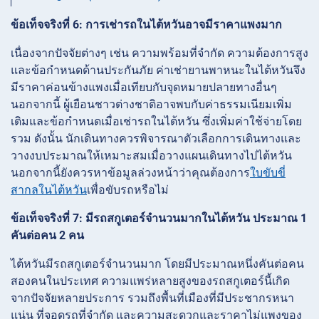
ข้อเท็จจริงที่ 6: การเช่ารถในไต้หวันอาจมีราคาแพงมาก
เนื่องจากปัจจัยต่างๆ เช่น ความพร้อมที่จำกัด ความต้องการสูง
และข้อกำหนดด้านประกันภัย ค่าเช่ายานพาหนะในไต้หวันจึง
มีราคาค่อนข้างแพงเมื่อเทียบกับจุดหมายปลายทางอื่นๆ
นอกจากนี้ ผู้เยือนชาวต่างชาติอาจพบกับค่าธรรมเนียมเพิ่ม
เติมและข้อกำหนดเมื่อเช่ารถในไต้หวัน ซึ่งเพิ่มค่าใช้จ่ายโดย
รวม ดังนั้น นักเดินทางควรพิจารณาตัวเลือกการเดินทางและ
วางงบประมาณให้เหมาะสมเมื่อวางแผนเดินทางไปไต้หวัน
นอกจากนี้ยังควรหาข้อมูลล่วงหน้าว่าคุณต้องการ
ใบขับขี่
สากลในไต้หวัน
เพื่อขับรถหรือไม่
ข้อเท็จจริงที่ 7: มีรถสกูเตอร์จำนวนมากในไต้หวัน ประมาณ 1
คันต่อคน 2 คน
ไต้หวันมีรถสกูเตอร์จำนวนมาก โดยมีประมาณหนึ่งคันต่อคน
สองคนในประเทศ ความแพร่หลายสูงของรถสกูเตอร์นี้เกิด
จากปัจจัยหลายประการ รวมถึงพื้นที่เมืองที่มีประชากรหนา
แน่น ที่จอดรถที่จำกัด และความสะดวกและราคาไม่แพงของ