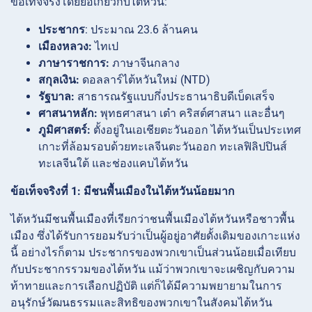
ข้อเท็จจริงโดยย่อเกี่ยวกับไต้หวัน:
ประชากร
: ประมาณ 23.6 ล้านคน
เมืองหลวง:
ไทเป
ภาษาราชการ:
ภาษาจีนกลาง
สกุลเงิน:
ดอลลาร์ไต้หวันใหม่ (NTD)
รัฐบาล:
สาธารณรัฐแบบกึ่งประธานาธิบดีเบ็ดเสร็จ
ศาสนาหลัก:
พุทธศาสนา เต๋า คริสต์ศาสนา และอื่นๆ
ภูมิศาสตร์:
ตั้งอยู่ในเอเชียตะวันออก ไต้หวันเป็นประเทศ
เกาะที่ล้อมรอบด้วยทะเลจีนตะวันออก ทะเลฟิลิปปินส์
ทะเลจีนใต้ และช่องแคบไต้หวัน
ข้อเท็จจริงที่ 1: มีชนพื้นเมืองในไต้หวันน้อยมาก
ไต้หวันมีชนพื้นเมืองที่เรียกว่าชนพื้นเมืองไต้หวันหรือชาวพื้น
เมือง ซึ่งได้รับการยอมรับว่าเป็นผู้อยู่อาศัยดั้งเดิมของเกาะแห่ง
นี้ อย่างไรก็ตาม ประชากรของพวกเขาเป็นส่วนน้อยเมื่อเทียบ
กับประชากรรวมของไต้หวัน แม้ว่าพวกเขาจะเผชิญกับความ
ท้าทายและการเลือกปฏิบัติ แต่ก็ได้มีความพยายามในการ
อนุรักษ์วัฒนธรรมและสิทธิของพวกเขาในสังคมไต้หวัน