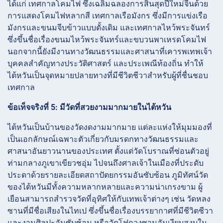
ได้แก่ เทศกาลโคมไฟ ซึ่งเฉลิมฉลองการสิ้นสุดปีใหม่จีนด้วย
การแสดงโคมไฟหลากสี เทศกาลเรือมังกร ซึ่งมีการแข่งเรือ
มังกรและขนมจีบข้าวแบบดั้งเดิม และเทศกาลไหว้พระจันทร์
ซึ่งขึ้นชื่อเรื่องขนมไหว้พระจันทร์และขบวนพาเหรดโคมไฟ
นอกจากนี้ยังมีงานทางวัฒนธรรมและศาสนาที่เคารพเทพเจ้า
บุคคลสำคัญทางประวัติศาสตร์ และประเพณีท้องถิ่น ทำให้
ไต้หวันเป็นจุดหมายปลายทางที่มีชีวิตชีวาสำหรับผู้ที่ชื่นชอบ
เทศกาล
ข้อเท็จจริงที่ 5: มีวัดที่สวยงามมากมายในไต้หวัน
ไต้หวันเป็นบ้านของวัดงดงามมากมาย แต่ละแห่งให้มุมมองที่
เป็นเอกลักษณ์เฉพาะตัวเกี่ยวกับมรดกทางวัฒนธรรมและ
ศาสนาอันยาวนานของประเทศ ตั้งแต่วัดโบราณที่ซ่อนตัวอยู่
ท่ามกลางภูเขาเขียวชอุ่ม ไปจนถึงศาลเจ้าในเมืองที่ประดับ
ประดาด้วยรายละเอียดสถาปัตยกรรมอันซับซ้อน ภูมิทัศน์วัด
ของไต้หวันมีทั้งความหลากหลายและความน่าเกรงขาม ผู้
เยือนสามารถสำรวจวัดที่อุทิศให้กับเทพเจ้าต่างๆ เช่น วัดหลง
ซานที่มีชื่อเสียงในไทเป ซึ่งขึ้นชื่อเรื่องบรรยากาศที่มีชีวิตชีวา
และงานศิลปะอันซับซ้อน หรือวัดโฟกวงซานอันเงียบสงบใน