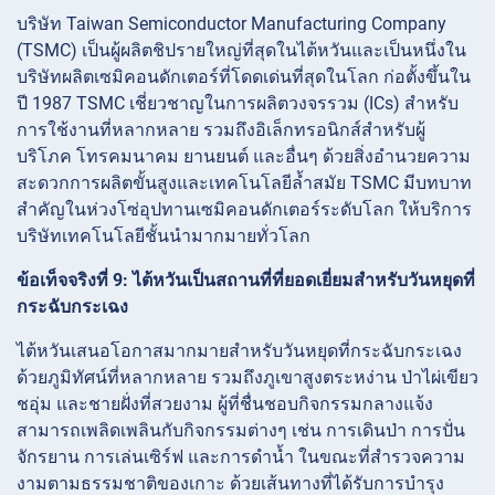
บริษัท Taiwan Semiconductor Manufacturing Company
(TSMC) เป็นผู้ผลิตชิปรายใหญ่ที่สุดในไต้หวันและเป็นหนึ่งใน
บริษัทผลิตเซมิคอนดักเตอร์ที่โดดเด่นที่สุดในโลก ก่อตั้งขึ้นใน
ปี 1987 TSMC เชี่ยวชาญในการผลิตวงจรรวม (ICs) สำหรับ
การใช้งานที่หลากหลาย รวมถึงอิเล็กทรอนิกส์สำหรับผู้
บริโภค โทรคมนาคม ยานยนต์ และอื่นๆ ด้วยสิ่งอำนวยความ
สะดวกการผลิตขั้นสูงและเทคโนโลยีล้ำสมัย TSMC มีบทบาท
สำคัญในห่วงโซ่อุปทานเซมิคอนดักเตอร์ระดับโลก ให้บริการ
บริษัทเทคโนโลยีชั้นนำมากมายทั่วโลก
ข้อเท็จจริงที่ 9: ไต้หวันเป็นสถานที่ที่ยอดเยี่ยมสำหรับวันหยุดที่
กระฉับกระเฉง
ไต้หวันเสนอโอกาสมากมายสำหรับวันหยุดที่กระฉับกระเฉง
ด้วยภูมิทัศน์ที่หลากหลาย รวมถึงภูเขาสูงตระหง่าน ป่าไผ่เขียว
ชอุ่ม และชายฝั่งที่สวยงาม ผู้ที่ชื่นชอบกิจกรรมกลางแจ้ง
สามารถเพลิดเพลินกับกิจกรรมต่างๆ เช่น การเดินป่า การปั่น
จักรยาน การเล่นเซิร์ฟ และการดำน้ำ ในขณะที่สำรวจความ
งามตามธรรมชาติของเกาะ ด้วยเส้นทางที่ได้รับการบำรุง