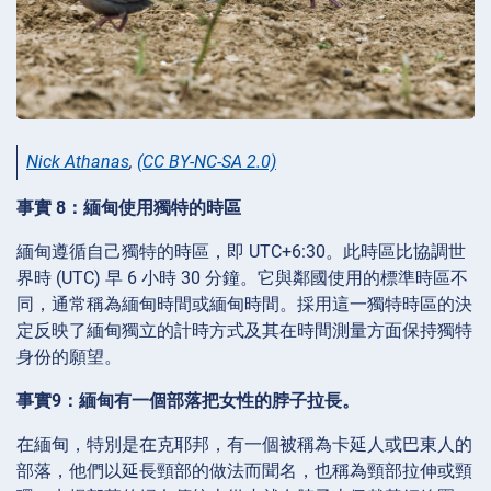
Nick Athanas
,
(CC BY-NC-SA 2.0)
事實 8：緬甸使用獨特的時區
緬甸遵循自己獨特的時區，即 UTC+6:30。此時區比協調世
界時 (UTC) 早 6 小時 30 分鐘。它與鄰國使用的標準時區不
同，通常稱為緬甸時間或緬甸時間。採用這一獨特時區的決
定反映了緬甸獨立的計時方式及其在時間測量方面保持獨特
身份的願望。
事實9：緬甸有一個部落把女性的脖子拉長。
在緬甸，特別是在克耶邦，有一個被稱為卡延人或巴東人的
部落，他們以延長頸部的做法而聞名，也稱為頸部拉伸或頸