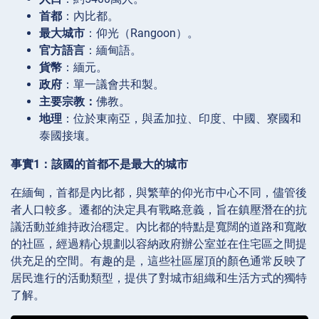
首都
：內比都。
最大城市
：仰光（Rangoon）。
官方語言
：緬甸語。
貨幣
：緬元。
政府
：單一議會共和製。
主要宗教：
佛教。
地理
：位於東南亞，與孟加拉、印度、中國、寮國和
泰國接壤。
事實1：該國的首都不是最大的城市
在緬甸，首都是內比都，與繁華的仰光市中心不同，儘管後
者人口較多。遷都的決定具有戰略意義，旨在鎮壓潛在的抗
議活動並維持政治穩定。內比都的特點是寬闊的道路和寬敞
的社區，經過精心規劃以容納政府辦公室並在住宅區之間提
供充足的空間。有趣的是，這些社區屋頂的顏色通常反映了
居民進行的活動類型，提供了對城市組織和生活方式的獨特
了解。