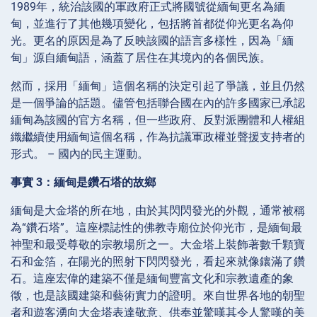
1989年，統治該國的軍政府正式將國號從緬甸更名為緬
甸，並進行了其他幾項變化，包括將首都從仰光更名為仰
光。更名的原因是為了反映該國的語言多樣性，因為「緬
甸」源自緬甸語，涵蓋了居住在其境內的各個民族。
然而，採用「緬甸」這個名稱的決定引起了爭議，並且仍然
是一個爭論的話題。儘管包括聯合國在內的許多國家已承認
緬甸為該國的官方名稱，但一些政府、反對派團體和人權組
織繼續使用緬甸這個名稱，作為抗議軍政權並聲援支持者的
形式。 – 國內的民主運動。
事實 3：緬甸是鑽石塔的故鄉
緬甸是大金塔的所在地，由於其閃閃發光的外觀，通常被稱
為“鑽石塔”。這座標誌性的佛教寺廟位於仰光市，是緬甸最
神聖和最受尊敬的宗教場所之一。大金塔上裝飾著數千顆寶
石和金箔，在陽光的照射下閃閃發光，看起來就像鑲滿了鑽
石。這座宏偉的建築不僅是緬甸豐富文化和宗教遺產的象
徵，也是該國建築和藝術實力的證明。來自世界各地的朝聖
者和遊客湧向大金塔表達敬意、供奉並驚嘆其令人驚嘆的美