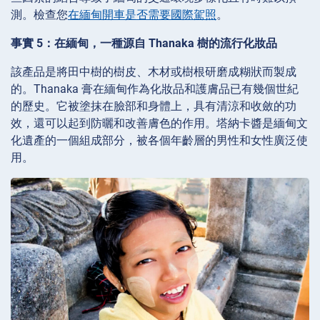
測。檢查您
在緬甸開車是否需要國際駕照
。
事實 5：在緬甸，一種源自 Thanaka 樹的流行化妝品
該產品是將田中樹的樹皮、木材或樹根研磨成糊狀而製成
的。Thanaka 膏在緬甸作為化妝品和護膚品已有幾個世紀
的歷史。它被塗抹在臉部和身體上，具有清涼和收斂的功
效，還可以起到防曬和改善膚色的作用。塔納卡醬是緬甸文
化遺產的一個組成部分，被各個年齡層的男性和女性廣泛使
用。