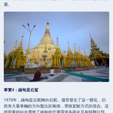
麗。
事實4：緬甸是右駕
1970年，緬甸從左舵轉向右舵。儘管發生了這一變化，仍
然有大量車輛的方向盤位於兩側，導致駕駛方式的混合。這
些因素的結合導致了緬甸的交通環境多樣化且有時難以預