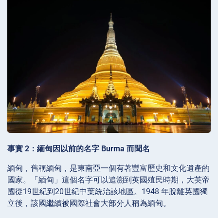
事實 2：緬甸因以前的名字 Burma 而聞名
緬甸，舊稱緬甸，是東南亞一個有著豐富歷史和文化遺產的
國家。「緬甸」這個名字可以追溯到英國殖民時期，大英帝
國從19世紀到20世紀中葉統治該地區。1948 年脫離英國獨
立後，該國繼續被國際社會大部分人稱為緬甸。