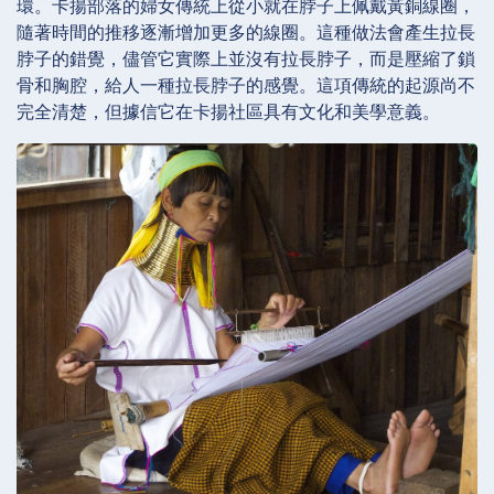
環。卡揚部落的婦女傳統上從小就在脖子上佩戴黃銅線圈，
隨著時間的推移逐漸增加更多的線圈。這種做法會產生拉長
脖子的錯覺，儘管它實際上並沒有拉長脖子，而是壓縮了鎖
骨和胸腔，給人一種拉長脖子的感覺。這項傳統的起源尚不
完全清楚，但據信它在卡揚社區具有文化和美學意義。