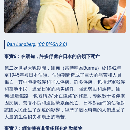
Dan Lundberg
,
(CC BY-SA 2.0)
事實6：在緬甸，許多俘虜在日本的佔領下死亡
第二次世界大戰期間，緬甸（當時稱為Burma）於1942年
至1945年被日本佔領。佔領期間造成了巨大的痛苦和人員
傷亡，其中包括戰俘和平民俘虜。許多俘虜，包括盟軍戰俘
和當地平民，遭受日軍的惡劣條件、強迫勞動和虐待。緬
甸-暹羅鐵路，也被稱為“死亡鐵路”的修建，導致數千名俘虜
因疾病、營養不良和過度勞累而死亡。日本對緬甸的佔領對
該國人民產生了深遠的影響，經歷了這段時期的人們遭受了
大量的生命損失和廣泛的痛苦。
事實 7：緬甸擁有非常多樣化的動植物