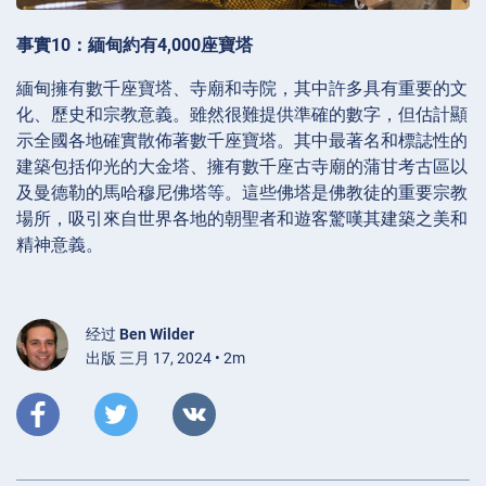
事實10：緬甸約有4,000座寶塔
緬甸擁有數千座寶塔、寺廟和寺院，其中許多具有重要的文
化、歷史和宗教意義。雖然很難提供準確的數字，但估計顯
示全國各地確實散佈著數千座寶塔。其中最著名和標誌性的
建築包括仰光的大金塔、擁有數千座古寺廟的蒲甘考古區以
及曼德勒的馬哈穆尼佛塔等。這些佛塔是佛教徒的重要宗教
場所，吸引來自世界各地的朝聖者和遊客驚嘆其建築之美和
精神意義。
经过
Ben Wilder
出版 三月 17, 2024 • 2m