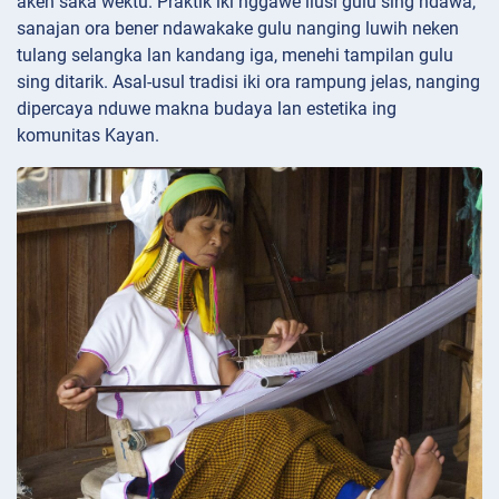
akeh saka wektu. Praktik iki nggawe ilusi gulu sing ndawa,
sanajan ora bener ndawakake gulu nanging luwih neken
tulang selangka lan kandang iga, menehi tampilan gulu
sing ditarik. Asal-usul tradisi iki ora rampung jelas, nanging
dipercaya nduwe makna budaya lan estetika ing
komunitas Kayan.