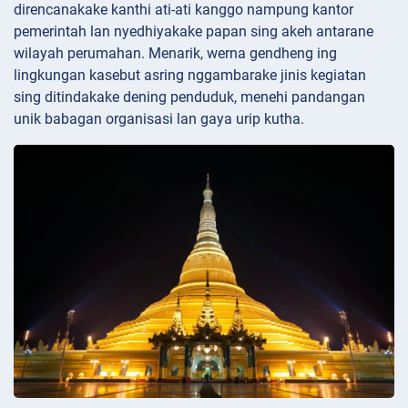
direncanakake kanthi ati-ati kanggo nampung kantor
pemerintah lan nyedhiyakake papan sing akeh antarane
wilayah perumahan. Menarik, werna gendheng ing
lingkungan kasebut asring nggambarake jinis kegiatan
sing ditindakake dening penduduk, menehi pandangan
unik babagan organisasi lan gaya urip kutha.