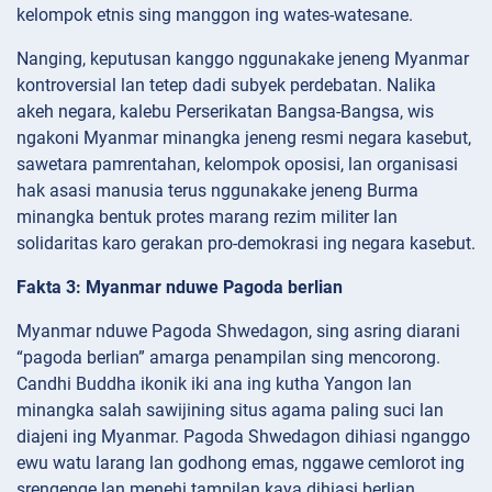
kelompok etnis sing manggon ing wates-watesane.
Nanging, keputusan kanggo nggunakake jeneng Myanmar
kontroversial lan tetep dadi subyek perdebatan. Nalika
akeh negara, kalebu Perserikatan Bangsa-Bangsa, wis
ngakoni Myanmar minangka jeneng resmi negara kasebut,
sawetara pamrentahan, kelompok oposisi, lan organisasi
hak asasi manusia terus nggunakake jeneng Burma
minangka bentuk protes marang rezim militer lan
solidaritas karo gerakan pro-demokrasi ing negara kasebut.
Fakta 3: Myanmar nduwe Pagoda berlian
Myanmar nduwe Pagoda Shwedagon, sing asring diarani
“pagoda berlian” amarga penampilan sing mencorong.
Candhi Buddha ikonik iki ana ing kutha Yangon lan
minangka salah sawijining situs agama paling suci lan
diajeni ing Myanmar. Pagoda Shwedagon dihiasi nganggo
ewu watu larang lan godhong emas, nggawe cemlorot ing
srengenge lan menehi tampilan kaya dihiasi berlian.