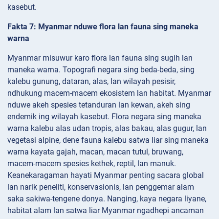
kasebut.
Fakta 7: Myanmar nduwe flora lan fauna sing maneka
warna
Myanmar misuwur karo flora lan fauna sing sugih lan
maneka warna. Topografi negara sing beda-beda, sing
kalebu gunung, dataran, alas, lan wilayah pesisir,
ndhukung macem-macem ekosistem lan habitat. Myanmar
nduwe akeh spesies tetanduran lan kewan, akeh sing
endemik ing wilayah kasebut. Flora negara sing maneka
warna kalebu alas udan tropis, alas bakau, alas gugur, lan
vegetasi alpine, dene fauna kalebu satwa liar sing maneka
warna kayata gajah, macan, macan tutul, bruwang,
macem-macem spesies kethek, reptil, lan manuk.
Keanekaragaman hayati Myanmar penting sacara global
lan narik peneliti, konservasionis, lan penggemar alam
saka sakiwa-tengene donya. Nanging, kaya negara liyane,
habitat alam lan satwa liar Myanmar ngadhepi ancaman