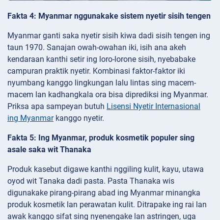
Fakta 4: Myanmar nggunakake sistem nyetir sisih tengen
Myanmar ganti saka nyetir sisih kiwa dadi sisih tengen ing
taun 1970. Sanajan owah-owahan iki, isih ana akeh
kendaraan kanthi setir ing loro-lorone sisih, nyebabake
campuran praktik nyetir. Kombinasi faktor-faktor iki
nyumbang kanggo lingkungan lalu lintas sing macem-
macem lan kadhangkala ora bisa diprediksi ing Myanmar.
Priksa apa sampeyan butuh
Lisensi Nyetir Internasional
ing Myanmar
kanggo nyetir.
Fakta 5: Ing Myanmar, produk kosmetik populer sing
asale saka wit Thanaka
Produk kasebut digawe kanthi nggiling kulit, kayu, utawa
oyod wit Tanaka dadi pasta. Pasta Thanaka wis
digunakake pirang-pirang abad ing Myanmar minangka
produk kosmetik lan perawatan kulit. Ditrapake ing rai lan
awak kanggo sifat sing nyenengake lan astringen, uga