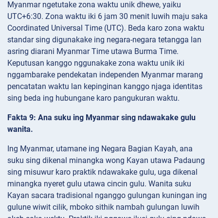
Myanmar ngetutake zona waktu unik dhewe, yaiku
UTC+6:30. Zona waktu iki 6 jam 30 menit luwih maju saka
Coordinated Universal Time (UTC). Beda karo zona waktu
standar sing digunakake ing negara-negara tetangga lan
asring diarani Myanmar Time utawa Burma Time.
Keputusan kanggo nggunakake zona waktu unik iki
nggambarake pendekatan independen Myanmar marang
pencatatan waktu lan kepinginan kanggo njaga identitas
sing beda ing hubungane karo pangukuran waktu.
Fakta 9: Ana suku ing Myanmar sing ndawakake gulu
wanita.
Ing Myanmar, utamane ing Negara Bagian Kayah, ana
suku sing dikenal minangka wong Kayan utawa Padaung
sing misuwur karo praktik ndawakake gulu, uga dikenal
minangka nyeret gulu utawa cincin gulu. Wanita suku
Kayan sacara tradisional nganggo gulungan kuningan ing
gulune wiwit cilik, mboko sithik nambah gulungan luwih