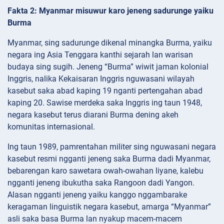
Fakta 2: Myanmar misuwur karo jeneng sadurunge yaiku
Burma
Myanmar, sing sadurunge dikenal minangka Burma, yaiku
negara ing Asia Tenggara kanthi sejarah lan warisan
budaya sing sugih. Jeneng “Burma” wiwit jaman kolonial
Inggris, nalika Kekaisaran Inggris nguwasani wilayah
kasebut saka abad kaping 19 nganti pertengahan abad
kaping 20. Sawise merdeka saka Inggris ing taun 1948,
negara kasebut terus diarani Burma dening akeh
komunitas internasional.
Ing taun 1989, pamrentahan militer sing nguwasani negara
kasebut resmi ngganti jeneng saka Burma dadi Myanmar,
bebarengan karo sawetara owah-owahan liyane, kalebu
ngganti jeneng ibukutha saka Rangoon dadi Yangon.
Alasan ngganti jeneng yaiku kanggo nggambarake
keragaman linguistik negara kasebut, amarga “Myanmar”
asli saka basa Burma lan nyakup macem-macem