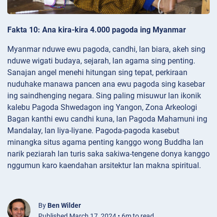
Fakta 10: Ana kira-kira 4.000 pagoda ing Myanmar
Myanmar nduwe ewu pagoda, candhi, lan biara, akeh sing
nduwe wigati budaya, sejarah, lan agama sing penting.
Sanajan angel menehi hitungan sing tepat, perkiraan
nuduhake manawa pancen ana ewu pagoda sing kasebar
ing saindhenging negara. Sing paling misuwur lan ikonik
kalebu Pagoda Shwedagon ing Yangon, Zona Arkeologi
Bagan kanthi ewu candhi kuna, lan Pagoda Mahamuni ing
Mandalay, lan liya-liyane. Pagoda-pagoda kasebut
minangka situs agama penting kanggo wong Buddha lan
narik peziarah lan turis saka sakiwa-tengene donya kanggo
nggumun karo kaendahan arsitektur lan makna spiritual.
By
Ben Wilder
Published March 17, 2024 • 6m to read