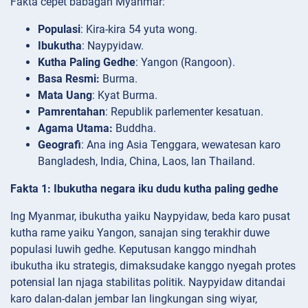
Fakta cepet babagan Myanmar:
Populasi
: Kira-kira 54 yuta wong.
Ibukutha
: Naypyidaw.
Kutha Paling Gedhe
: Yangon (Rangoon).
Basa Resmi:
Burma.
Mata Uang
: Kyat Burma.
Pamrentahan
: Republik parlementer kesatuan.
Agama Utama:
Buddha.
Geografi
: Ana ing Asia Tenggara, wewatesan karo
Bangladesh, India, China, Laos, lan Thailand.
Fakta 1: Ibukutha negara iku dudu kutha paling gedhe
Ing Myanmar, ibukutha yaiku Naypyidaw, beda karo pusat
kutha rame yaiku Yangon, sanajan sing terakhir duwe
populasi luwih gedhe. Keputusan kanggo mindhah
ibukutha iku strategis, dimaksudake kanggo nyegah protes
potensial lan njaga stabilitas politik. Naypyidaw ditandai
karo dalan-dalan jembar lan lingkungan sing wiyar,