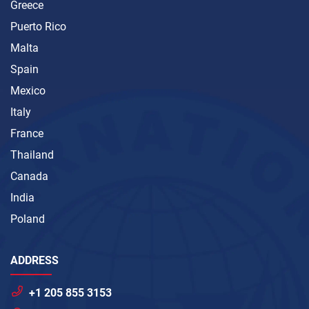
Greece
Puerto Rico
Malta
Spain
Mexico
Italy
France
Thailand
Canada
India
Poland
ADDRESS
+1 205 855 3153