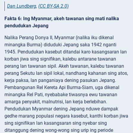
Dan Lundberg
,
(CC BY-SA 2.0)
Fakta 6: Ing Myanmar, akeh tawanan sing mati nalika
pendudukan Jepang
Nalika Perang Donya II, Myanmar (nalika iku dikenal
minangka Burma) diduduki Jepang saka 1942 nganti
1945. Pendudukan kasebut ditandai karo kasangsaran lan
korban jiwa sing signifikan, kalebu antarane tawanan
perang lan tawanan sipil. Akeh tawanan, kalebu tawanan
perang Sekutu lan sipil lokal, nandhang kahanan sing atos,
kerja paksa, lan panganiaya dening pasukan Jepang.
Pembangunan Rel Kereta Api Burma-Siam, uga dikenal
minangka Rel Pati, nyebabake tiwasnya ewu tawanan
amarga penyakit, malnutrisi, lan kerja berlebihan.
Pendudukan Myanmar dening Jepang nduwe dampak
gedhe marang populasi negara kasebut, kanthi korban jiwa
sing signifikan lan kasangsaran sing nyebar sing
ditanggung dening wong-wong sing urip ing periode