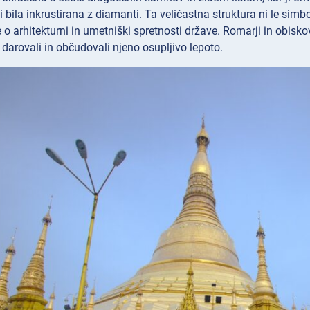
bi bila inkrustirana z diamanti. Ta veličastna struktura ni le si
e o arhitekturni in umetniški spretnosti države. Romarji in obis
, darovali in občudovali njeno osupljivo lepoto.