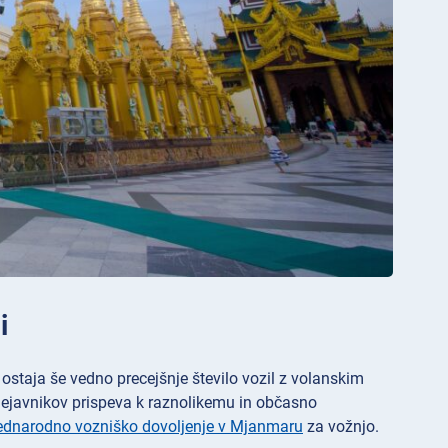
i
ostaja še vedno precejšnje število vozil z volanskim
dejavnikov prispeva k raznolikemu in občasno
dnarodno vozniško dovoljenje v Mjanmaru
za vožnjo.