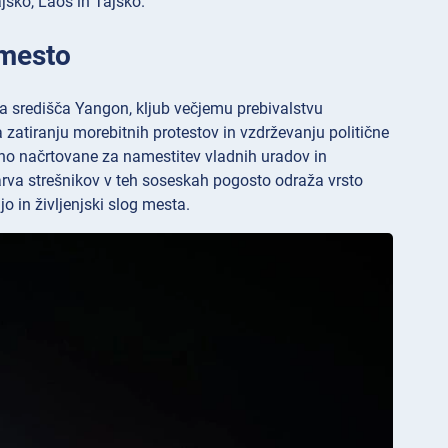
ajsko, Laos in Tajsko.
 mesto
a središča Yangon, kljub večjemu prebivalstvu
 zatiranju morebitnih protestov in vzdrževanju politične
no načrtovane za namestitev vladnih uradov in
arva strešnikov v teh soseskah pogosto odraža vrsto
jo in življenjski slog mesta.