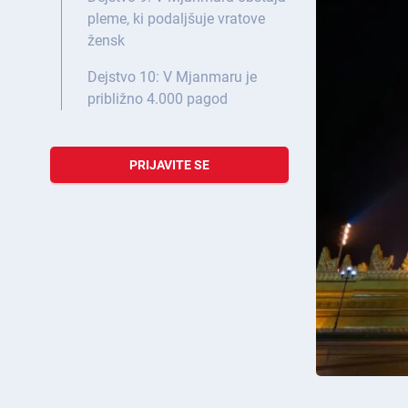
pleme, ki podaljšuje vratove
žensk
Dejstvo 10: V Mjanmaru je
približno 4.000 pagod
PRIJAVITE SE