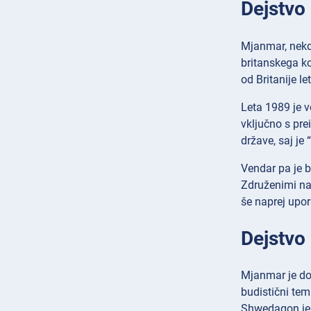
Dejstvo
Mjanmar, nekd
britanskega ko
od Britanije 
Leta 1989 je 
vključno s pr
države, saj je
Vendar pa je b
Združenimi nar
še naprej upor
Dejstvo
Mjanmar je do
budistični te
Shwedagon je o