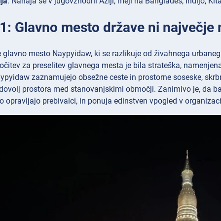
ja
: Nahaja se v jugovzhodni Aziji, meji na Bangladeš, Indijo, Kit
 1: Glavno mesto države ni največje
 glavno mesto Naypyidaw, ki se razlikuje od živahnega urbaneg
očitev za preselitev glavnega mesta je bila strateška, namenjena
Naypyidaw zaznamujejo obsežne ceste in prostorne soseske, skrb
 dovolj prostora med stanovanjskimi območji. Zanimivo je, da b
jo opravljajo prebivalci, in ponuja edinstven vpogled v organizaci