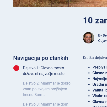
10 za
By
Be
Objav
Navigacija po člankih
Kratka dejstv
Prebival
Dejstvo 1: Glavno mesto
Glavno 
države ni največje mesto
Največj
Dejstvo 2: Mjanmar je dobro
Uradni j
znan po svojem prejšnjem
Valuta
: 
imenu Burma
Vlada
: 
Glavna re
Dejstvo 3: Mjanmar je dom