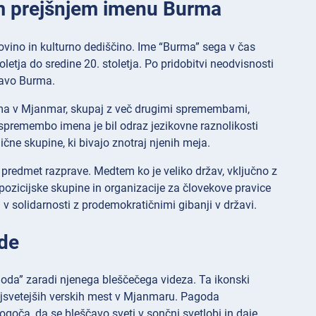
em prejšnjem imenu Burma
ovino in kulturno dediščino. Ime “Burma” sega v čas
oletja do sredine 20. stoletja. Po pridobitvi neodvisnosti
žavo Burma.
Burma v Mjanmar, skupaj z več drugimi spremembami,
premembo imena je bil odraz jezikovne raznolikosti
čne skupine, ki bivajo znotraj njenih meja.
 predmet razprave. Medtem ko je veliko držav, vključno z
ozicijske skupine in organizacije za človekove pravice
v solidarnosti z prodemokratičnimi gibanji v državi.
de
da” zaradi njenega bleščečega videza. Ta ikonski
ajsvetejših verskih mest v Mjanmaru. Pagoda
goča, da se bleščavo sveti v sončni svetlobi in daje