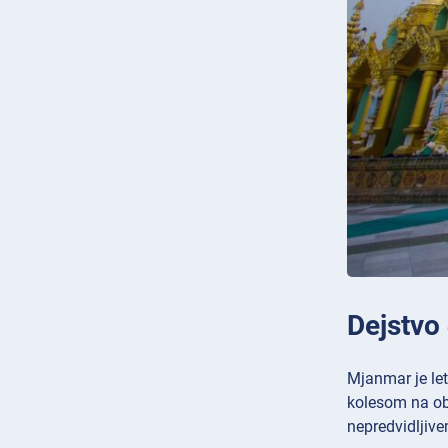
Dejstvo
Mjanmar je let
kolesom na ob
nepredvidljiv