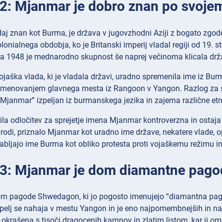
 2: Mjanmar je dobro znan po svoj
aj znan kot Burma, je država v jugovzhodni Aziji z bogato zgod
lonialnega obdobja, ko je Britanski imperij vladal regiji od 19. st
leta 1948 je mednarodno skupnost še naprej večinoma klicala dr
vojaška vlada, ki je vladala državi, uradno spremenila ime iz 
eimenovanjem glavnega mesta iz Rangoon v Yangon. Razlog za s
 “Mjanmar” izpeljan iz burmanskega jezika in zajema različne etni
ila odločitev za sprejetje imena Mjanmar kontroverzna in ostaja
odi, priznalo Mjanmar kot uradno ime države, nekatere vlade, op
abljajo ime Burma kot obliko protesta proti vojaškemu režimu in 
 3: Mjanmar je dom diamantne pago
m pagode Shwedagon, ki jo pogosto imenujejo “diamantna pago
mpelj se nahaja v mestu Yangon in je eno najpomembnejših in n
krašena s tisoči dragocenih kamnov in zlatim listom, kar ji omo