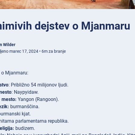
nimivih dejstev o Mjanmaru
n Wilder
ljeno marec 17, 2024 • 6m za branje
a o Mjanmaru:
stvo
: Približno 54 milijonov ljudi.
mesto
: Naypyidaw.
e mesto:
Yangon (Rangoon).
ezik:
burmanščina.
burmanski kjat.
unitarna parlamentarna republika.
ligija:
budizem.