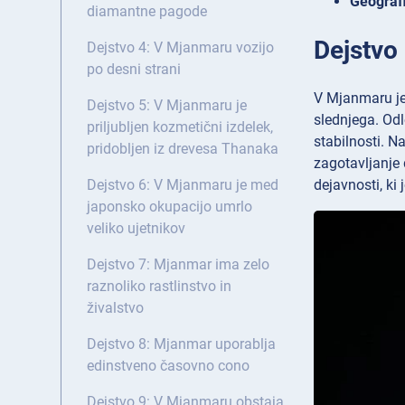
Geografi
diamantne pagode
Dejstvo
Dejstvo 4: V Mjanmaru vozijo
po desni strani
V Mjanmaru je
Dejstvo 5: V Mjanmaru je
slednjega. Odl
priljubljen kozmetični izdelek,
stabilnosti. 
pridobljen iz drevesa Thanaka
zagotavljanje
dejavnosti, ki 
Dejstvo 6: V Mjanmaru je med
japonsko okupacijo umrlo
veliko ujetnikov
Dejstvo 7: Mjanmar ima zelo
raznoliko rastlinstvo in
živalstvo
Dejstvo 8: Mjanmar uporablja
edinstveno časovno cono
Dejstvo 9: V Mjanmaru obstaja