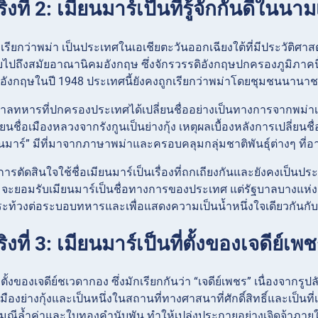
ิงที่ 2: เมียนมาร์เป็นที่รู้จักกันดีในนา
ดิมเรียกว่าพม่า เป็นประเทศในเอเชียตะวันออกเฉียงใต้ที่มีประวัติ
บไปถึงสมัยอาณานิคมอังกฤษ ซึ่งจักรวรรดิอังกฤษปกครองภูมิภาคนี้
อังกฤษในปี 1948 ประเทศนี้ยังคงถูกเรียกว่าพม่าโดยชุมชนนานาช
บาลทหารที่ปกครองประเทศได้เปลี่ยนชื่ออย่างเป็นทางการจากพม่าเ
่ยนชื่อเมืองหลวงจากรังกูนเป็นย่างกุ้ง เหตุผลเบื้องหลังการเปล
ียนมาร์” มีที่มาจากภาษาพม่าและครอบคลุมกลุ่มชาติพันธุ์ต่างๆ ที
ารตัดสินใจใช้ชื่อเมียนมาร์เป็นเรื่องที่ถกเถียงกันและยังคงเป็นปร
ะยอมรับเมียนมาร์เป็นชื่อทางการของประเทศ แต่รัฐบาลบางแห่ง ก
ระท้วงต่อระบอบทหารและเพื่อแสดงความเป็นน้ำหนึ่งใจเดียวกัน
ิงที่ 3: เมียนมาร์เป็นที่ตั้งของเจดีย์เพ
ี่ตั้งของเจดีย์ชเวดากอง ซึ่งมักเรียกกันว่า “เจดีย์เพชร” เนื่องจา
่ในเมืองย่างกุ้งและเป็นหนึ่งในสถานที่ทางศาสนาที่ศักดิ์สิทธิ์และเป
มณีล้ำค่าและใบทองคำนับพัน ทำให้เปล่งประกายอย่างเจิดจ้าภายใ