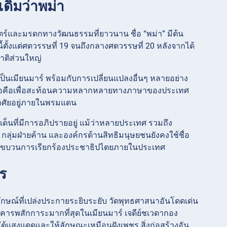
มเดิมว่าพม่า
ศาสตร์และมรดกทางวัฒนธรรมที่ยาวนาน ชื่อ “พม่า” มีต้น
ตั้งแต่ศตวรรษที่ 19 จนถึงกลางศตวรรษที่ 20 หลังจากได้
าติส่วนใหญ่
ป็นเมียนมาร์ พร้อมกับการเปลี่ยนแปลงอื่นๆ หลายอย่าง
ี่ยนชื่อคือเพื่อสะท้อนความหลากหลายทางภาษาของประเทศ
่อาศัยอยู่ภายในพรมแดน
ะเด็นที่มีการอภิปรายอยู่ แม้ว่าหลายประเทศ รวมถึง
ลุ่มฝ่ายค้าน และองค์กรด้านสิทธิมนุษยชนยังคงใช้ชื่อ
กับขบวนการเรียกร้องประชาธิปไตยภายในประเทศ
ชร
กรูปลักษณ์ที่เปล่งประกายระยิบระยับ วัดพุทธศาสนาอันโดดเด่น
็นที่เคารพสักการะมากที่สุดในเมียนมาร์ เจดีย์ชเวดากอง
ต้แสงแดดและให้ลักษณะเหมือนฝังเพชร สิ่งก่อสร้างอัน