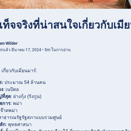
เท็จจริงที่น่าสนใจเกี่ยวกับเมี
en Wilder
ร่แล้ว มีนาคม 17, 2024 • 5m ในการอ่าน
ๆ เกี่ยวกับเมียนมาร์:
ร:
ประมาณ 54 ล้านคน
วง
: เนปิดอ
ที่สุด
: ย่างกุ้ง (รังกูน)
ชการ
: พม่า
 จ๊าดพม่า
 สาธารณรัฐรัฐสภาแบบรวมศูนย์
ลัก
: พุทธศาสนา