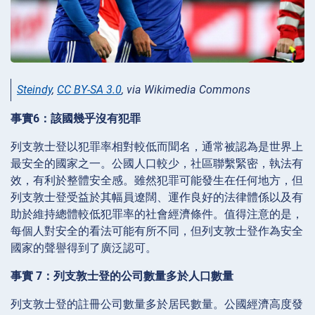
Steindy
,
CC BY-SA 3.0
, via Wikimedia Commons
事實6：該國幾乎沒有犯罪
列支敦士登以犯罪率相對較低而聞名，通常被認為是世界上
最安全的國家之一。公國人口較少，社區聯繫緊密，執法有
效，有利於整體安全感。雖然犯罪可能發生在任何地方，但
列支敦士登受益於其幅員遼闊、運作良好的法律體係以及有
助於維持總體較低犯罪率的社會經濟條件。值得注意的是，
每個人對安全的看法可能有所不同，但列支敦士登作為安全
國家的聲譽得到了廣泛認可。
事實 7：列支敦士登的公司數量多於人口數量
列支敦士登的註冊公司數量多於居民數量。公國經濟高度發