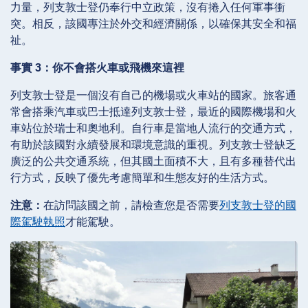
力量，列支敦士登仍奉行中立政策，沒有捲入任何軍事衝
突。相反，該國專注於外交和經濟關係，以確保其安全和福
祉。
事實 3：你不會搭火車或飛機來這裡
列支敦士登是一個沒有自己的機場或火車站的國家。旅客通
常會搭乘汽車或巴士抵達列支敦士登，最近的國際機場和火
車站位於瑞士和奧地利。自行車是當地人流行的交通方式，
有助於該國對永續發展和環境意識的重視。列支敦士登缺乏
廣泛的公共交通系統，但其國土面積不大，且有多種替代出
行方式，反映了優先考慮簡單和生態友好的生活方式。
注意：
在訪問該國之前，請檢查您是否需要
列支敦士登的國
際駕駛執照
才能駕駛。