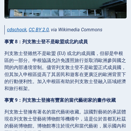
cdschock
,
CC BY 2.0
, via Wikimedia Commons
事實 8：列支敦士登不是歐盟或北約成員
列支敦士登雖然不是歐盟 (EU) 或北約成員國，但卻是申根
區的一部分。申根協議允許免護照旅行並取消歐洲參與國之
間的內部邊境管制。儘管列支敦士登不是歐盟正式成員國，
但其加入申根區提高了其居民和遊客在更廣泛的歐洲背景下
的行動便利性。加入申根區有助於列支敦士登融入區域經濟
和旅行框架。
事實 9：列支敦士登擁有豐富的當代藝術家的畫作收藏
列支敦士登擁有著名的當代藝術收藏。該國對藝術的承諾體
現在列支敦士登藝術博物館等機構中，這是位於首都瓦杜茲
的藝術博物館。博物館專注於現代和當代藝術，展示國內和