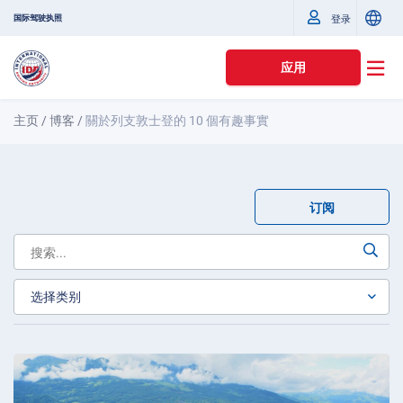
国际驾驶执照
登录
应用
主页
/
博客
/
關於列支敦士登的 10 個有趣事實
订阅