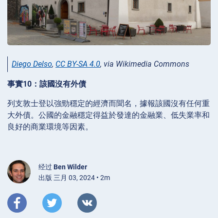
Diego Delso
,
CC BY-SA 4.0
, via Wikimedia Commons
事實10：該國沒有外債
列支敦士登以強勁穩定的經濟而聞名，據報該國沒有任何重
大外債。公國的金融穩定得益於發達的金融業、低失業率和
良好的商業環境等因素。
经过
Ben Wilder
出版 三月 03, 2024 • 2m