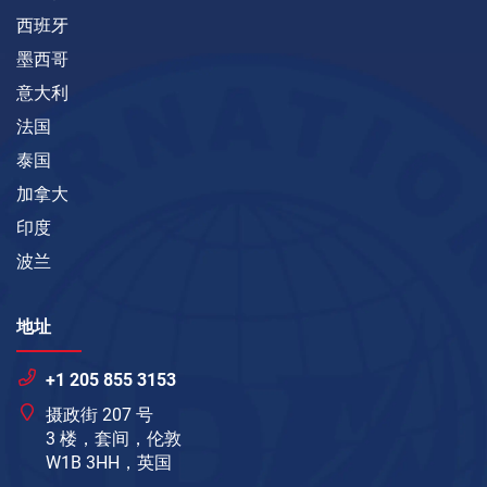
西班牙
墨西哥
意大利
法国
泰国
加拿大
印度
波兰
地址
+1 205 855 3153
摄政街 207 号
3 楼，套间，伦敦
W1B 3HH，英国