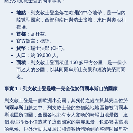
關於列支敦士登的簡單事實：
地點
：列支敦士登坐落在歐洲的中心地帶，是一個內
陸微型國家，西部和南部與瑞士接壤，東部與奧地利
接壤。
首都
：瓦杜茲。
官方語言
：德語。
貨幣
：瑞士法郎 (CHF)。
人口
：約 39,000 人。
面積
：列支敦士登面積僅 160 多平方公里，是一個小
而迷人的公國，以其阿爾卑斯山美景和經濟繁榮而聞
名。
事實 1：列支敦士登是唯一完全位於阿爾卑斯山的國家
列支敦士登是一個歐洲小公國，其獨特之處在於其完全位於
阿爾卑斯山脈之中。列支敦士登的整個陸地地區都被阿爾卑
斯地區所包圍，全國各地都有令人驚嘆的崎嶇山地景觀。這
個地理特徵不僅造就了這個國家的美麗風景，也影響著當地
的氣候、戶外活動以及居民和遊客所體驗到的整體阿爾卑斯