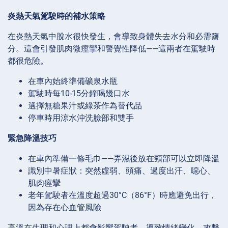
炎熱天氣駕駛時的補水策略
在炎熱天氣中脫水很快發生，會導致身體失去水分和必需鹽
分。這會引發肌肉微痙攣和警覺性降低——這兩者在駕駛時
都很危險。
在車內始終準備礦泉水瓶
駕駛時每10-15分鐘喝幾口水
選擇無糖果汁或綠茶作為替代品
停車時用涼水沖洗臉部和雙手
緊急降溫技巧
在車內準備一條毛巾——弄濕後放在頸部可以立即降溫
識別中暑症狀：突然虛弱、頭痛、過度出汗、噁心、
肌肉痙攣
老年駕駛者在溫度超過30°C（86°F）時應避免出行，
因為存在心血管風險
高溫在生理和心理上都會影響駕駛者，導致情緒變化、攻擊