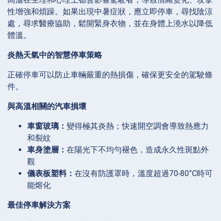
性增強和煩躁。如果出現中暑症狀，應立即停車，尋找陰涼
處，尋求醫療協助，鬆開緊身衣物，並在身體上澆水以降低
體溫。
炎熱天氣中的智慧停車策略
正確停車可以防止車輛嚴重的熱損傷，確保更安全的駕駛條
件。
與高溫相關的汽車損壞
車窗玻璃：
變得極其炎熱；快速開空調會導致熱應力
和裂紋
車身塗層：
在陽光下不均勻褪色，造成永久性斑點外
觀
儀表板塑料：
在沒有防護罩時，溫度超過70-80°C時可
能熔化
最佳停車解決方案