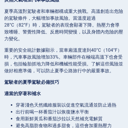
夏季高溫對駕駛者和車輛都構成重大挑戰。高溫創造出危險
的駕駛條件，大幅增加事故風險。當溫度超過
28°C（82°F）時，駕駛者的表現會顯著下降。熱壓力會導
致嗜睡、警覺性降低、反應時間變慢，以及身體內危險的壓
力變化。
重要的安全統計數據顯示，當車廂溫度達到40°C（104°F）
時，汽車事故風險增加33%。車輛部件在極端高溫下也會受
損，包括輪胎抓地力降低和機械性能受損。了解這些風險並
做好相應準備，可以防止夏季公路旅行中的嚴重事故。
駕駛者的夏季駕駛必備技巧
適當的穿著和補水
穿著淺色天然纖維服裝以促進空氣流通並防止過熱
出行前喝一杯番茄汁以恢復鹽水平衡
食用新鮮黃瓜和番茄沙拉以天然補充電解質
避免高脂肪食物和過多甜食，這些會加重熱壓力