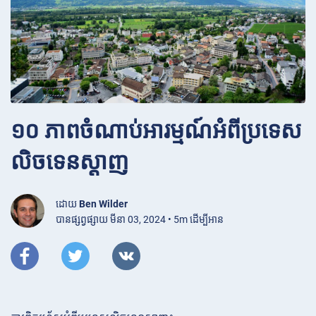
១០ ភាពចំណាប់អារម្មណ៍អំពីប្រទេស
លិចទេនស្តាញ
ដោយ
Ben Wilder
បានផ្សព្វផ្សាយ មីនា 03, 2024 • 5m ដើម្បីអាន