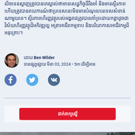
លិចទេនស្តាញត្រូវបានគេស្គាល់ថាមានសេដ្ឋកិច្ចដ៏រឹងមាំ និងមានស្ថិរភាព
ហើយត្រូវបានរាយការណ៍ថាប្រទេសនេះមិនមានបំណុលបរទេសសំខាន់
ណាមួយទេ។ ស្ថិរភាពហិរញ្ញវត្ថុរបស់អង្គរាជត្រូវបានគាំទ្រដោយកត្តាដូចជា
វិស័យហិរញ្ញវត្ថុដ៏អភិវឌ្ឍល្អ អត្រាអាជីពកម្មទាប និងបរិយាកាសអាជីវកម្មដ៏
អនុគ្រោះ។
ដោយ
Ben Wilder
បានផ្សព្វផ្សាយ មីនា 03, 2024 • 5m ដើម្បីអាន
ដាក់ពាក្យស្នើ