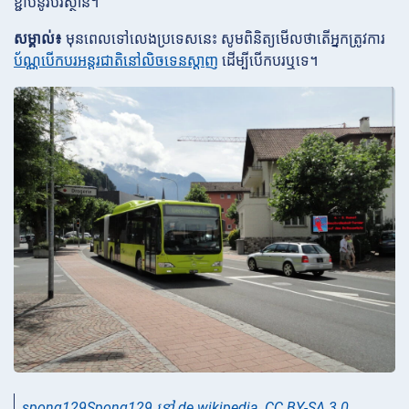
ខ្ជាប់នូវបរិស្ថាន។
សម្គាល់៖
មុនពេលទៅលេងប្រទេសនេះ សូមពិនិត្យមើលថាតើអ្នកត្រូវការ
ប័ណ្ណបើកបរអន្តរជាតិនៅលិចទេនស្តាញ
ដើម្បីបើកបរឬទេ។
spong129Spong129 នៅ de.wikipedia
,
CC BY-SA 3.0
,