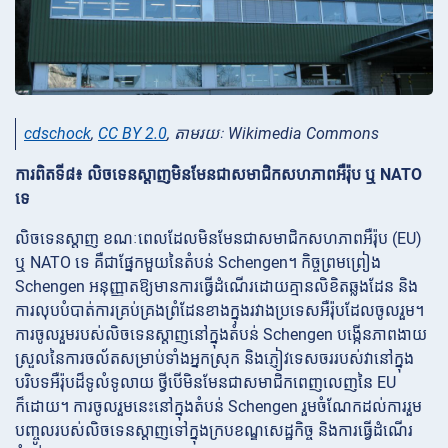
cdschock
,
CC BY 2.0
, តាមរយៈ Wikimedia Commons
ការពិតទី៨៖ លិចទេនស្តាញមិនមែនជាសមាជិកសហភាពអឺរ៉ុប ឬ NATO
ទេ
លិចទេនស្តាញ ខណៈពេលដែលមិនមែនជាសមាជិកសហភាពអឺរ៉ុប (EU)
ឬ NATO ទេ គឺជាផ្នែកមួយនៃតំបន់ Schengen។ កិច្ចព្រមព្រៀង
Schengen អនុញ្ញាតឱ្យមានការធ្វើដំណើរដោយគ្មានលិខិតឆ្លងដែន និង
ការលុបបំបាត់ការគ្រប់គ្រងព្រំដែនខាងក្នុងរវាងប្រទេសអឺរ៉ុបដែលចូលរួម។
ការចូលរួមរបស់លិចទេនស្តាញនៅក្នុងតំបន់ Schengen បង្កើនភាពងាយ
ស្រួលនៃការចល័តសម្រាប់ទាំងអ្នកស្រុក និងភ្ញៀវទេសចររបស់វានៅក្នុង
បរិបទអឺរ៉ុបដ៏ទូលំទូលាយ ថ្វីបើមិនមែនជាសមាជិកពេញលេញនៃ EU
ក៏ដោយ។ ការចូលរួមនេះនៅក្នុងតំបន់ Schengen រួមចំណែកដល់ការរួម
បញ្ចូលរបស់លិចទេនស្តាញទៅក្នុងក្របខណ្ឌសេដ្ឋកិច្ច និងការធ្វើដំណើរ