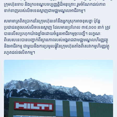
ក្រុមហ៊ុនទាប និងក្របខណ្ឌបទប្បញ្ញត្តិដ៏អនុគ្រោះ រួមចំណែកដល់ភាព
ទាក់ទាញរបស់លិចទេនស្តាញជាមជ្ឈមណ្ឌលអាជីវកម្ម។
សមាមាត្រពិតប្រាកដនៃក្រុមហ៊ុនទៅនឹងអ្នកស្រុកអាចខុសគ្នា ប៉ុន្តែ
ប្រជាជនតូចរបស់លិចទេនស្តាញ ដែលមានប្រហែល ៣៩,០០០ នាក់ ត្រូវ
បានលើសប្រហុកយ៉ាងខ្លាំងដោយចំនួនអាជីវកម្មចុះបញ្ជី។ លក្ខណៈ
ពិសេសនេះបានបញ្ជាក់ពីស្ថានភាពរបស់អង្គរាជជាមជ្ឈមណ្ឌលហិរញ្ញវត្ថុ
និងអាជីវកម្ម ជាមួយនឹងការប្រមូលផ្តុំនៃក្រុមហ៊ុនតាំងពីសេវាកម្មហិរញ្ញវត្ថុ
រហូតដល់ផលិតកម្ម។