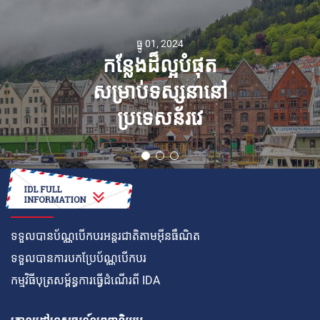
ធ្នូ 01, 2024
កន្លែងដ៏ល្អបំផុត
សម្រាប់ទស្សនានៅ
ប្រទេសន័រវេ
របៀប
ទទួលបានប័ណ្ណបើកបរអន្តរជាតិតាមអ៊ីនធឺណិត
ទទួលបានការបកប្រែប័ណ្ណបើកបរ
កម្មវិធីបុត្រសម្ព័ន្ធការធ្វើដំណើរពី IDA