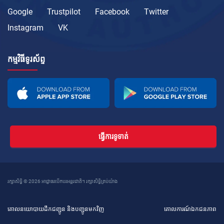
Google
Trustpilot
Facebook
Twitter
Instagram
VK
កម្មវិធីទូរស័ព្ទ
ធ្វើការទូទាត់
រក្សាសិទ្ធិ © 2026 អាជ្ញាធរបើកបរអន្តរជាតិ។ រក្សាសិទ្ធិគ្រប់យ៉ាង
គោលនយោបាយដឹកជញ្ជូន និងបញ្ជូនមកវិញ
គោលការណ៍ឯកជនភាព