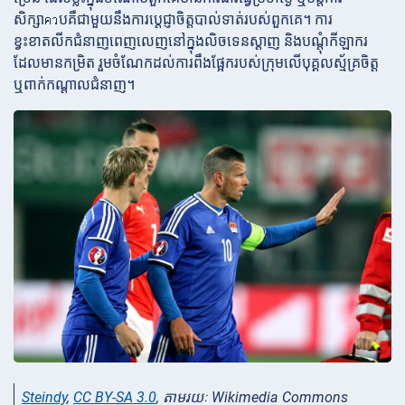
សិក្សាควបគឺជាមួយនឹងការប្តេជ្ញាចិត្តបាល់ទាត់របស់ពួកគេ។ ការ
ខ្វះខាតលីកជំនាញពេញលេញនៅក្នុងលិចទេនស្តាញ និងបណ្តុំកីឡាករ
ដែលមានកម្រិត រួមចំណែកដល់ការពឹងផ្អែករបស់ក្រុមលើបុគ្គលស្ម័គ្រចិត្ត
ឬពាក់កណ្តាលជំនាញ។
Steindy
,
CC BY-SA 3.0
, តាមរយៈ Wikimedia Commons