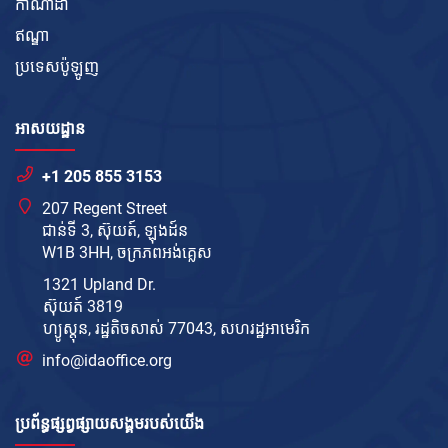
កាណាដា
ឥណ្ឌា
ប្រទេសប៉ូឡូញ
អាសយដ្ឋាន
+1 205 855 3153
207 Regent Street
ជាន់ទី 3, ស៊ុយត៍, ឡុងដ៍ន
W1B 3HH, ចក្រភព​អង់គ្លេស
1321 Upland Dr.
ស៊ុយត៍ 3819
ហ្យូស្តុន, រដ្ឋតិចសាស់ 77043, សហរដ្ឋ​អាមេរិក
info@idaoffice.org
ប្រព័ន្ធផ្សព្វផ្សាយសង្គមរបស់យើង