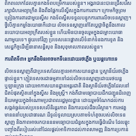
ពិភពលោកដែលគ្មានកងទ័ពបម្រើការរបស់ខ្លួន។ អង្គរាជនេះបានជ្រើសរើស
រក្សាជំហរអព្យាក្រឹត និងពឹងផ្អែកលើស្វីសក្នុងការការពារ។ ក្រោមកិច្ចព្រម
ព្រៀងការពារជាមួយស្វីស កងទ័ពស្វីសទទួលបន្ទុកការពារលិចទេនស្តាញ។
ថ្វីបើគ្មានកម្លាំងយោធាក៏ដោយ លិចទេនស្តាញនៅតែប្តេជ្ញាចិត្តនឹងគោល
នយោបាយអព្យាក្រឹតរបស់ខ្លួន ហើយមិនបានចូលរួមក្នុងជម្លោះយោធា
ណាមួយទេ។ ផ្ទុយទៅវិញ ប្រទេសនេះផ្តោតលើទំនាក់ទំនងការទូត និង
សេដ្ឋកិច្ចដើម្បីធានាសន្តិសុខ និងសុខុមាលភាពរបស់ខ្លួន។
ការពិតទី៣៖ អ្នកនឹងមិនអាចមកទីនេះដោយរថភ្លើង ឬយន្តហោះទេ
លិចទេនស្តាញគឺជាប្រទេសដែលគ្មានអាកាសយានដ្ឋាន ឬស្ថានីយ៍រថភ្លើង
ផ្ទាល់ខ្លួន។ ភ្ញៀវទេសចរជាធម្មតាទៅដល់លិចទេនស្តាញដោយរថយន្ត
ឬឡានក្រុង ដោយអាកាសយានដ្ឋានអន្តរជាតិ និងស្ថានីយ៍រថភ្លើងដែលនៅ
ជិតបំផុតស្ថិតនៅក្នុងស្វីស និងអូស្ត្រី។ កង់គឺជាមធ្យោបាយដឹកជញ្ជូនដ៏ពេញ
និយមមួយក្នុងចំណោមប្រជាពលរដ្ឋមូលដ្ឋាន ដោយរួមចំណែកដល់ការ
សង្កត់ធ្ងន់របស់ប្រទេសលើនិរន្តរភាព និងការយល់ដឹងបរិស្ថាន។ ការអវត្ត
មានននាំបស្រដាធារណៈដ៏ទូលំទូលាយស្របតាមទំហំតូចរបស់លិចទេន
ស្តាញ និងភាពអាចរកបានននមធ្យោបាយជំនួសក្នុងការធ្វើដំណើរ ដែលឆ្លុះ
បញ្ចាំងពីរបៀបរស់នៅដែលផ្តល់អាទិភាពដល់ភាពសាមញ្ញ និងការប្រកាន់