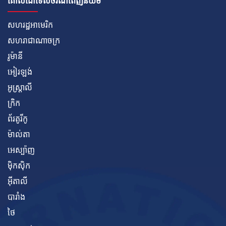
គោលដៅទេសចរណ៍ពេញនិយម
សហរដ្ឋអាមេរិក
សហរាជាណាចក្រ
រូម៉ានី
អៀរឡង់
អូស្ត្រាលី
ក្រិក
ព័រតូរីកូ
ម៉ាល់តា
អេស្ប៉ាញ
ម៉ិកស៊ិក
អ៊ីតាលី
បារាំង
ថៃ