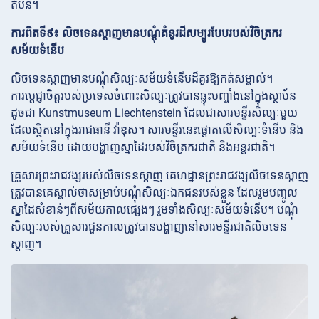
តំបន់។
ការពិតទី៩៖ លិចទេនស្តាញមានបណ្តុំគំនូរដ៏សម្បូរបែបរបស់វិចិត្រករ
សម័យទំនើប
លិចទេនស្តាញមានបណ្តុំសិល្បៈសម័យទំនើបដ៏គួរឱ្យកត់សម្គាល់។
ការប្តេជ្ញាចិត្តរបស់ប្រទេសចំពោះសិល្បៈត្រូវបានឆ្លុះបញ្ចាំងនៅក្នុងស្ថាប័ន
ដូចជា Kunstmuseum Liechtenstein ដែលជាសារមន្ទីរសិល្បៈមួយ
ដែលស្ថិតនៅក្នុងរាជធានី វ៉ាឌុស។ សារមន្ទីរនេះផ្តោតលើសិល្បៈទំនើប និង
សម័យទំនើប ដោយបង្ហាញស្នាដៃរបស់វិចិត្រករជាតិ និងអន្តរជាតិ។
គ្រួសារព្រះរាជវង្សរបស់លិចទេនស្តាញ គេហដ្ឋានព្រះរាជវង្សលិចទេនស្តាញ
ត្រូវបានគេស្គាល់ថាសម្រាប់បណ្តុំសិល្បៈឯកជនរបស់ខ្លួន ដែលរួមបញ្ចូល
ស្នាដៃសំខាន់ៗពីសម័យកាលផ្សេងៗ រួមទាំងសិល្បៈសម័យទំនើប។ បណ្តុំ
សិល្បៈរបស់គ្រួសារជួនកាលត្រូវបានបង្ហាញនៅសារមន្ទីរជាតិលិចទេន
ស្តាញ។