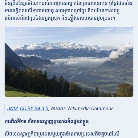
មិនត្រឹមតែរួមចំណែកដល់ភាពស្រស់ស្អាតនៃប្រទេសនោះទេ ប៉ុន្តែថែមទាំង
មានឥទ្ធិពលលើអាកាសធាតុ សកម្មភាពក្រៅផ្ទះ និងបរិយាកាសវប្ប
ធម៌អាល់ពីនជារួមដែលអ្នកស្រុក និងភ្ញៀវទេសចរបានជួបប្រទះ។
JNM
,
CC BY-SA 3.0
, តាមរយៈ Wikimedia Commons
ការពិតទី២៖ លិចទេនស្តាញគ្មានកងទ័ពផ្ទាល់ខ្លួន
លិចទេនស្តាញគឺជាប្រទេសមួយក្នុងចំណោមប្រទេសតិចតួចនៅលើ