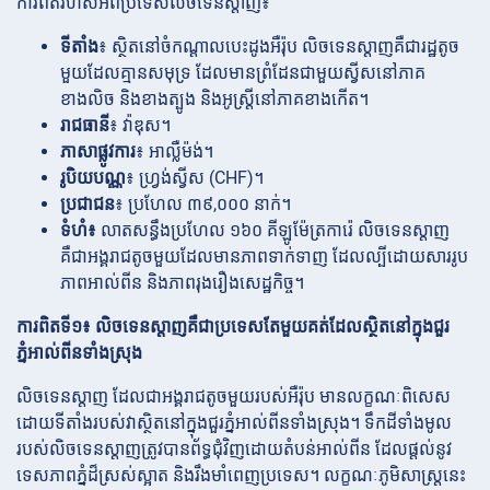
ការពិតរហ័សអំពីប្រទេសលិចទេនស្តាញ៖
ទីតាំង
៖ ស្ថិតនៅចំកណ្ដាលបេះដូងអឺរ៉ុប លិចទេនស្តាញគឺជារដ្ឋតូច
មួយដែលគ្មានសមុទ្រ ដែលមានព្រំដែនជាមួយស្វីសនៅភាគ
ខាងលិច និងខាងត្បូង និងអូស្ត្រីនៅភាគខាងកើត។
រាជធានី
៖ វ៉ាឌុស។
ភាសាផ្លូវការ
៖ អាល្លឺម៉ង់។
រូបិយបណ្ណ
៖ ហ្វ្រង់ស្វីស (CHF)។
ប្រជាជន
៖ ប្រហែល ៣៩,០០០ នាក់។
ទំហំ៖
លាតសន្ធឹងប្រហែល ១៦០ គីឡូម៉ែត្រការ៉េ លិចទេនស្តាញ
គឺជាអង្គរាជតូចមួយដែលមានភាពទាក់ទាញ ដែលល្បីដោយសាររូប
ភាពអាល់ពីន និងភាពរុងរឿងសេដ្ឋកិច្ច។
ការពិតទី១៖ លិចទេនស្តាញគឺជាប្រទេសតែមួយគត់ដែលស្ថិតនៅក្នុងជួរ
ភ្នំអាល់ពីនទាំងស្រុង
លិចទេនស្តាញ ដែលជាអង្គរាជតូចមួយរបស់អឺរ៉ុប មានលក្ខណៈពិសេស
ដោយទីតាំងរបស់វាស្ថិតនៅក្នុងជួរភ្នំអាល់ពីនទាំងស្រុង។ ទឹកដីទាំងមូល
របស់លិចទេនស្តាញត្រូវបានព័ទ្ធជុំវិញដោយតំបន់អាល់ពីន ដែលផ្តល់នូវ
ទេសភាពភ្នំដ៏ស្រស់ស្អាត និងរឹងមាំពេញប្រទេស។ លក្ខណៈភូមិសាស្ត្រនេះ