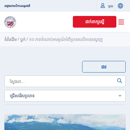
ចូល
អាជ្ញាធរការបើកបរអន្តរជាតិ
ដាក់ពាក្យស្នើ
/
/
ទំព័រដើម
ប្លក់
១០ ភាពចំណាប់អារម្មណ៍អំពីប្រទេសលិចទេនស្តាញ
ជាវ