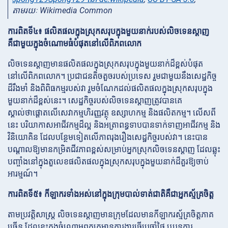
តាមរយៈ Wikimedia Common
ការពិតទី៤៖ ផលិតផលក្នុងស្រុកសរុបក្នុងមួយនាក់របស់លិចទេនស្តាញ
គឺជាមួយក្នុងចំណោមធំបំផុតនៅលើពិភពលោក
លិចទេនស្តាញមានផលិតផលក្នុងស្រុកសរុបក្នុងមួយនាក់ដ៏ខ្ពស់បំផុត
នៅលើពិភពលោក។ ប្រជាជនតិចតួចរបស់ប្រទេស រួមជាមួយនឹងសេដ្ឋកិច្ច
ដ៏រឹងមាំ និងពិពិធកម្មរបស់វា រួមចំណែកដល់ផលិតផលក្នុងស្រុកសរុបក្នុង
មួយនាក់ដ៏ខ្ពស់នេះ។ សេដ្ឋកិច្ចរបស់លិចទេនស្តាញត្រូវបានគេ
ស្គាល់ថាផ្តោតលើសេវាកម្មហិរញ្ញវត្ថុ ឧស្សាហកម្ម និងផលិតកម្ម។ លើសពី
នេះ បរិយាកាសអាជីវកម្មដ៏ល្អ និងអត្រាពន្ធទាបបានទាក់ទាញអាជីវកម្ម និង
វិនិយោគិន ដែលបន្ថែមទៀតលើភាពរុងរឿងសេដ្ឋកិច្ចរបស់វា។ នេះបាន
បណ្តាលឱ្យមានកម្រិតជីវភាពខ្ពស់សម្រាប់អ្នកស្រុកលិចទេនស្តាញ ដែលឆ្លុះ
បញ្ចាំងនៅក្នុងតួលេខផលិតផលក្នុងស្រុកសរុបក្នុងមួយនាក់ដ៏គួរឱ្យចាប់
អារម្មណ៍។
ការពិតទី៥៖ កីឡាករទាំងអស់នៅក្នុងក្រុមបាល់ទាត់ជាតិគឺជាអ្នកស្ម័គ្រចិត្ត
តាមប្រវត្តិសាស្ត្រ លិចទេនស្តាញមានក្រុមដែលមានកីឡាករស្ម័គ្រចិត្តភាគ
ច្រើន ដែលខ្លះក្នុងចំណោមពួកគេមានការងារធ្វើប្រចាំថ្ងៃ ឬបន្តការ