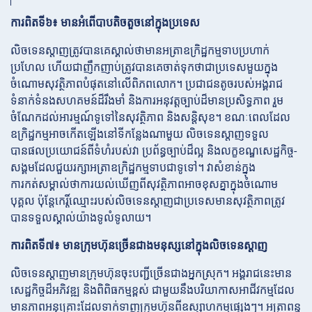
ការពិតទី៦៖ មានអំពើបាបតិចតួចនៅក្នុងប្រទេស
លិចទេនស្តាញត្រូវបានគេស្គាល់ថាមានអត្រាឧក្រិដ្ឋកម្មទាបប្រហាក់
ប្រហែល ហើយជាញឹកញាប់ត្រូវបានគេចាត់ទុកថាជាប្រទេសមួយក្នុង
ចំណោមសុវត្ថិភាពបំផុតនៅលើពិភពលោក។ ប្រជាជនតូចរបស់អង្គរាជ
ទំនាក់ទំនងសហគមន៍ដ៏រឹងមាំ និងការអនុវត្តច្បាប់ដ៏មានប្រសិទ្ធភាព រួម
ចំណែកដល់អារម្មណ៍ទូទៅនៃសុវត្ថិភាព និងសន្តិសុខ។ ខណៈពេលដែល
ឧក្រិដ្ឋកម្មអាចកើតឡើងនៅទីកន្លែងណាមួយ លិចទេនស្តាញទទួល
បានផលប្រយោជន៍ពីទំហំរបស់វា ប្រព័ន្ធច្បាប់ដ៏ល្អ និងលក្ខខណ្ឌសេដ្ឋកិច្ច-
សង្គមដែលជួយរក្សាអត្រាឧក្រិដ្ឋកម្មទាបជាទូទៅ។ វាសំខាន់ក្នុង
ការកត់សម្គាល់ថាការយល់ឃើញពីសុវត្ថិភាពអាចខុសគ្នាក្នុងចំណោម
បុគ្គល ប៉ុន្តែកេរ្តិ៍ឈ្មោះរបស់លិចទេនស្តាញជាប្រទេសមានសុវត្ថិភាពត្រូវ
បានទទួលស្គាល់យ៉ាងទូលំទូលាយ។
ការពិតទី៧៖ មានក្រុមហ៊ុនច្រើនជាងមនុស្សនៅក្នុងលិចទេនស្តាញ
លិចទេនស្តាញមានក្រុមហ៊ុនចុះបញ្ជីច្រើនជាងអ្នកស្រុក។ អង្គរាជនេះមាន
សេដ្ឋកិច្ចដ៏អភិវឌ្ឍ និងពិពិធកម្មខ្ពស់ ជាមួយនឹងបរិយាកាសអាជីវកម្មដែល
មានភាពអនុគ្រោះដែលទាក់ទាញក្រុមហ៊ុនពីឧស្សាហកម្មផ្សេងៗ។ អត្រាពន្ធ