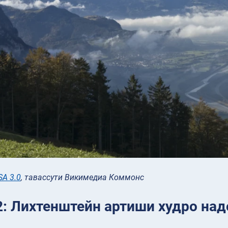
SA 3.0
, тавассути Викимедиа Коммонс
2: Лихтенштейн артиши худро на