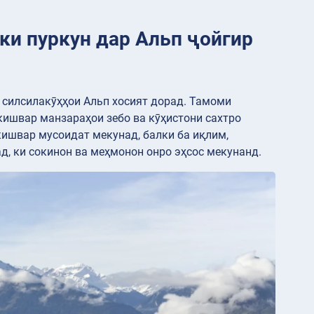
ки пуркун дар Альп ҷойгир
 силсилакӯҳҳои Альп хосият дорад. Тамоми
кишвар манзараҳои зебо ва кӯҳистони сахтро
кишвар мусоидат мекунад, балки ба иқлим,
, ки сокинон ва меҳмонон онро эҳсос мекунанд.