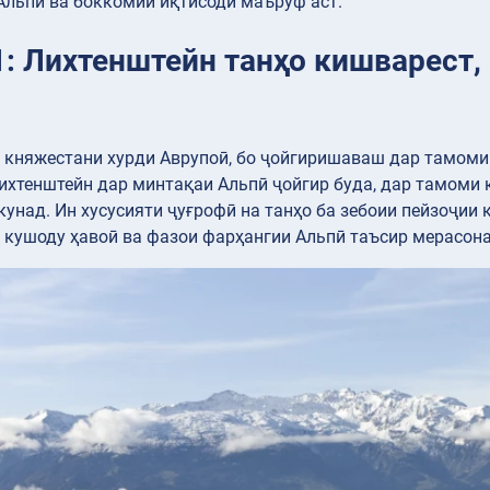
Альпӣ ва боккомии иқтисодӣ маъруф аст.
1: Лихтенштейн танҳо кишварест, 
 княжестани хурди Аврупоӣ, бо ҷойгиришаваш дар тамоми
хтенштейн дар минтақаи Альпӣ ҷойгир буда, дар тамоми 
унад. Ин хусусияти ҷуғрофӣ на танҳо ба зебоии пейзоҷии 
кушоду ҳавоӣ ва фазои фарҳангии Альпӣ таъсир мерасонад