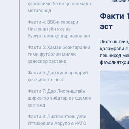
зебоии 
ҳавопаймо ба ин ҷо наомада
метавонед
Факти 
Факти 4: ВВС-и серсари
аст
Лихтенштейн яке аз
бузургтаринҳо дар ҷаҳон аст
Лихтенштейн,
Факти 5: Ҳамаи бозигаронии
қаламрави Ли
тими футболии миллӣ
пешниҳод мек
ҳавоскор ҳастанд
фаъолиятҳои 
Факти 6: Дар кишвар қариб
ҳеч ҷинояте нест
Факти 7: Дар Лихтенштейн
ширкатҳо зиёдтар аз одамон
ҳастанд
Факти 8: Лихтенштейн узви
Иттиҳодияи Аврупо ё НАТО