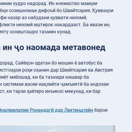
оимии худро надорад. Ин княжество мавқеи
ибқи созишномаи дифоъӣ бо Швейтсария, Қувваҳои
и назар аз набудани қуввати низомӣ,
фликти низомӣ иштирок накардааст. Ба ивази ин,
ияту осоишташро таъмин кунад.
а ин ҷо наомада метавонед
дорад. Сайёҳон одатан бо мошин ё автобус ба
истгоҳҳои роҳи оҳанин дар Швейтсария ва Австрия
лиёт мебошад, ки ба таъкиди кишвар ба
и системаи васеи нақлиёти ҷамъиятӣ ба андозаи
т, ки тарзи ҳаётеро инъикос мекунад, ки бар
йналмилалии Ронандагӣ дар Лихтенштейн
барои