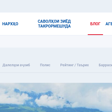
САВОЛҲОИ ЗИЁД
НАРХҲО
БЛОГ
АГ
ТАКРОРМЕШУДА
Далелҳои аҷоиб
Полис
Рейтинг / Таърих
Баррас