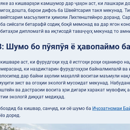
яке аз кишварҳои камшумор дар ҷаҳон аст, ки лашкари д
игоҳ дошта, барои дифоъ ба Швейтсария такя мекунад. Т
вейтсария масъулияти ҳимояи Лихтенштейнро доранд. Сарф
ба сиёсати бетарафӣ содиқ боқӣ мемонад ва дар ягон кон
обитаҳои дипломатӣ ва иқтисодӣ таваҷҷуҳ мекунад то амн
3: Шумо бо пӯяпӯя ё ҳавопаймо б
кишваре аст, ки фурудгоҳи худ ё истгоҳи роҳи оҳанинро на
мерасанд, ки наздиктарин фурудгоҳҳои байналмилалӣ ва 
елосипед дар байни аҳолии маҳаллӣ воситаи маъмули нақ
уҳити зист ва огоҳии экологӣ мусоидат мекунад. Набудан
штейн ва дастрасии восита ҳои дигари харакат мувофиқ ас
стии экологӣ диққат медиҳад.
боздид ба кишвар, санҷед, ки оё шумо ба
Иҷозатномаи Ба
ёз доред.