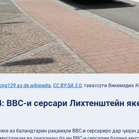
ng129 аз de.wikipedia
,
CC BY-SA 3.0
, тавассути Викимедиа 
: ВВС-и серсари Лихтенштейн яке
яке аз баландтарин рақамҳои ВВС-и серсариро дар ҷаҳон 
мустаҳкам ва гуногунаш ба ин ВВС-и серсарии баланд мус