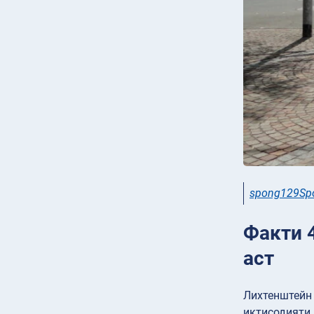
spong129Spo
Факти 4
аст
Лихтенштейн 
иқтисодияти 