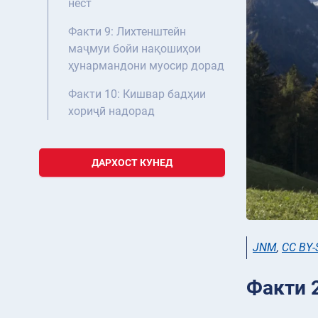
нест
Факти 9: Лихтенштейн
маҷмуи бойи нақошиҳои
ҳунармандони муосир дорад
Факти 10: Кишвар бадҳии
хориҷӣ надорад
ДАРХОСТ КУНЕД
JNM
,
CC BY-
Факти 