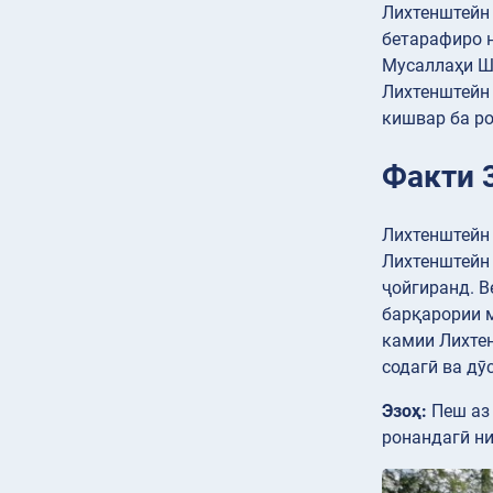
Лихтенштейн 
бетарафиро н
Мусаллаҳи Ш
Лихтенштейн 
кишвар ба р
Факти 
Лихтенштейн 
Лихтенштейн 
ҷойгиранд. В
барқарории м
камии Лихтен
содагӣ ва дӯ
Эзоҳ:
Пеш аз 
ронандагӣ ни