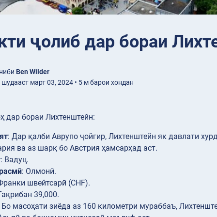
кти ҷолиб дар бораи Лихт
ониби
Ben Wilder
шудааст март 03, 2024 • 5 м барои хондан
ҳ дар бораи Лихтенштейн:
ят
: Дар қалби Аврупо ҷойгир, Лихтенштейн як давлати хур
рия ва аз шарқ бо Австрия ҳамсарҳад аст.
т
: Вадуц.
 расмӣ
: Олмонӣ.
 Франки швейтсарӣ (CHF).
 Тақрибан 39,000.
: Бо масоҳати зиёда аз 160 километри мураббаъ, Лихтеншт