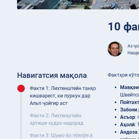
10 фа
Аз ҷ
Нашр 
Навигатсия мақола
Фактҳои кӯто
Мавқеи
Факти 1: Лихтенштейн танҳо
Швейтса
кишварест, ки пуркун дар
Пойтах
Альп ҷойгир аст
Забони
Факти 2: Лихтенштейн
Асъор
:
артиши худро надорад
Аҳолӣ
:
Андоза
Факти 3: Шумо бо пӯяпӯя ё