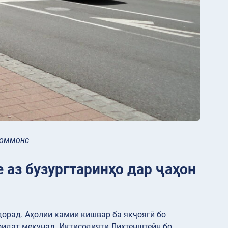
Коммонс
 аз бузургтаринҳо дар ҷаҳон
дорад. Аҳолии камии кишвар ба якҷоягӣ бо
оидат мекунад. Иқтисодияти Лихтенштейн бо