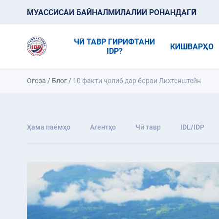
МУАССИСАИ БАЙНАЛМИЛАЛИИ РОНАНДАГӢ
ЧӢ ТАВР ГИРИФТАНИ
КИШВАРҲО
IDP?
Оғоза
/
Блог
/
10 факти ҷолиб дар бораи Лихтенштейн
Ҳама паёмҳо
Агентҳо
Чӣ тавр
IDL/IDP