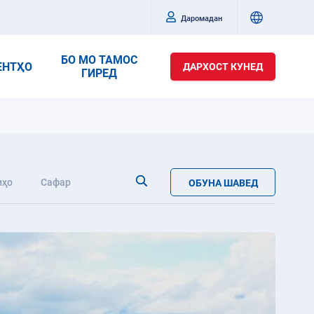
Даромадан
БО МО ТАМОС
ЕНТҲО
ДАРХОСТ КУНЕД
ГИРЕД
иҳо
Сафар
ОБУНА ШАВЕД