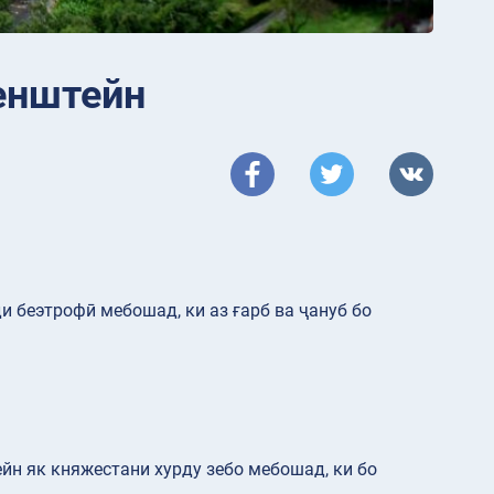
енштейн
ди беэтрофӣ мебошад, ки аз ғарб ва ҷануб бо
ейн як княжестани хурду зебо мебошад, ки бо