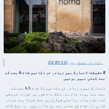
ہاکن داہلسٹروم
،
(CC BY 2.0)
8 حقیقت: ڈنمارک میں زیادہ تر دکانیں شام 6 بجے کے
بعد کھلی نہیں ہوتیں
ڈنمارک میں، زیادہ تر دکانوں کا شام 5-6 بجے کے
بعد بند ہونا عام ہے۔ ملک عام طور پر خوردہ فروشی
کے ایک زیادہ روایتی شیڈول پر عمل کرتا ہے، جہاں
کاروبار شام کو جلدی بند ہو جاتے ہیں۔ یہ عمل کام