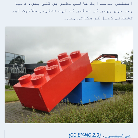
اینٹیں تب سے ایک عالمی مظہر بن گئی ہیں، دنیا
بھر میں بچوں کی نسلوں کے لیے تخلیقی صلاحیت اور
تخیلاتی کھیل کو جگاتی ہیں۔
لی لیفیور
،
(CC BY-NC 2.0)