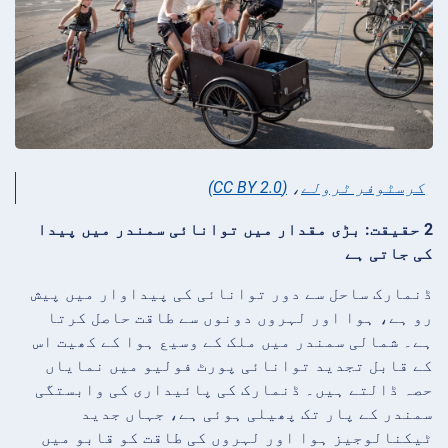
کرسٹوفر ٹرولے
،
(CC BY 2.0)
2 حقیقت: بڑی مقدار میں توانائی سمندر میں پیدا
کی جاتی ہے
ڈنمارک ساحل سے دور توانائی کی پیداوار میں پیش
رو ہے، ہوا اور لہروں دونوں سے طاقت حاصل کرتا
ہے۔ شمالی سمندر میں ملک کے وسیع ہوا کے کھیت اس
کے قابل تجدید توانائی پورٹ فولیو میں نمایاں
حصہ ڈالتے ہیں۔ ڈنمارک کی پائیداری کی وابستگی
سمندر کے پار تک پھیلی ہوئی ہے، جہاں جدید
ٹیکنالوجیز ہوا اور لہروں کی طاقت کو قابو میں