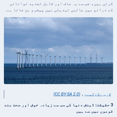
کرتی ہیں، جس سے یہ صاف اور قابل تجدید توانائی
کے ذرائع میں عالمی تبدیلی میں پیشرو بن جاتا ہے۔
لارس پلاؤگمین
،
(CC BY-SA 2.0)
3 حقیقت: ڈینش دنیا کی سب سے زیادہ خوش اور صحت مند
قوموں میں سے ہیں