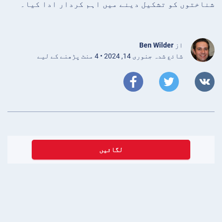
شناختوں کو تشکیل دینے میں اہم کردار ادا کیا۔
از
Ben Wilder
شائع شدہ جنوری 14, 2024 • 4 منٹ پڑھنے کے لیے
لگائیں