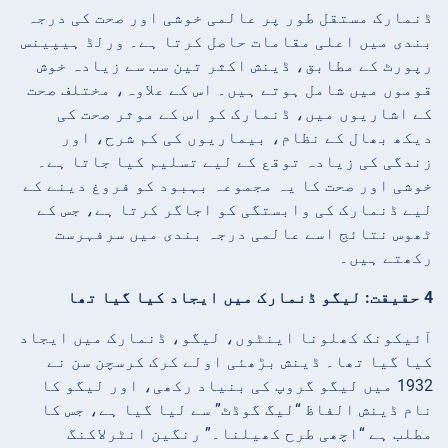
ڈنمارک مستقل طور پر عالمی خوشی اور صحت کی درجہ
بندی میں اعلی مقامات حاصل کرتا ہے۔ ورلڈ ہیپینس
رپورٹ کے مطابق، ڈینش اکثر تین سب سے زیادہ خوش
قوموں میں شامل ہوتے ہیں۔ اس کے علاوہ، مختلف صحت
کے اشاریوں میں، ڈنمارک کو اس کے موثر صحت کی
دیکھ بھال کے نظام، بیماریوں کی کم شرح، اور
زندگی کی زیادہ توقع کے لیے تسلیم کیا جاتا ہے۔
خوشی اور صحت کا یہ مجموعہ بہبود کو فروغ دینے کے
لیے ڈنمارک کی وابستگی کو اجاگر کرتا ہے، جس کے
ٹھوس نتائج اسے عالمی درجہ بندی میں سرفہرست
رکھتے ہیں۔
4 حقیقت: لیگو ڈنمارک میں ایجاد کیا گیا تھا
آئیکونک کھلونا اینٹوں، لیگو، ڈنمارک میں ایجاد
کیا گیا تھا۔ ڈینش بڑھئی اولے کرک کرسچن سن نے
1932 میں لیگو گروپ کی بنیاد رکھی، اور لیگو کا
نام ڈینش الفاظ “لیگ گوڈٹ” سے لیا گیا ہے، جس کا
مطلب ہے “اچھی طرح کھیلنا۔” رنگین انٹرلاکنگ