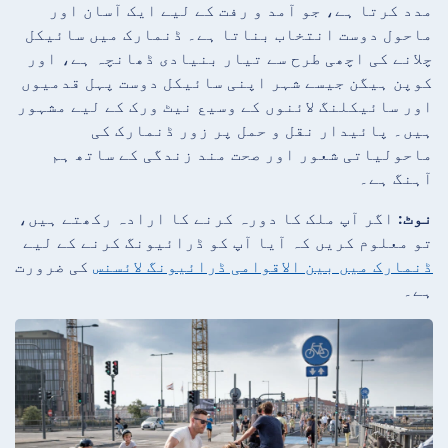
مدد کرتا ہے، جو آمد و رفت کے لیے ایک آسان اور
ماحول دوست انتخاب بناتا ہے۔ ڈنمارک میں سائیکل
چلانے کی اچھی طرح سے تیار بنیادی ڈھانچہ ہے، اور
کوپن ہیگن جیسے شہر اپنی سائیکل دوست پہل قدمیوں
اور سائیکلنگ لائنوں کے وسیع نیٹ ورک کے لیے مشہور
ہیں۔ پائیدار نقل و حمل پر زور ڈنمارک کی
ماحولیاتی شعور اور صحت مند زندگی کے ساتھ ہم
آہنگ ہے۔
نوٹ:
اگر آپ ملک کا دورہ کرنے کا ارادہ رکھتے ہیں،
تو معلوم کریں کہ آیا آپ کو ڈرائیونگ کرنے کے لیے
ڈنمارک میں بین الاقوامی ڈرائیونگ لائسنس
کی ضرورت
ہے۔