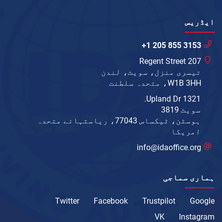
ایڈریس
+1 205 855 3153
207 Regent Street
تیسری منزل، سویٹ، لندن
W1B 3HH، متحدہ سلطنت
1321 Upland Dr.
سویٹ 3819
ہوسٹن، ٹیکساس 77043، ریاستہائے متحدہ
امریکا
info@idaoffice.org
ہماری سماجی
Twitter
Facebook
Trustpilot
Google
VK
Instagram