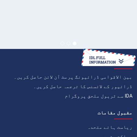
کیسے
بین الاقوامی ڈرائیونگ پرمٹ آن لائن حاصل کریں۔
ڈرائیور کے لائسنس کا ترجمہ حاصل کریں۔
IDA سے ٹریول ملحق پروگرام
مقبول مقامات
ریاست ہائے متحدہ
مملکت متحدہ