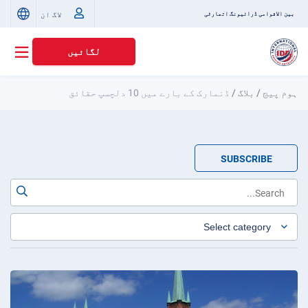
لاگ ان
بین الاقوامی ڈرائیونگ اتھارٹی
لگائیں
ہوم پیج
/
بلاگ
/
ڈنمارک کے بارے میں 10 دلچسپ حقائق
SUBSCRIBE