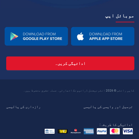
موبائل ایپ
ادائیگی کریں۔
کاپی رائٹس © 2026 انٹرنیشنل ڈرائیونگ اتھارٹی۔ جملہ حقوق محفوظ ہیں۔
ترسیل اور واپسی کی پالیسی
رازداری کی پالیسی
ادائیگی کا طریقہ: