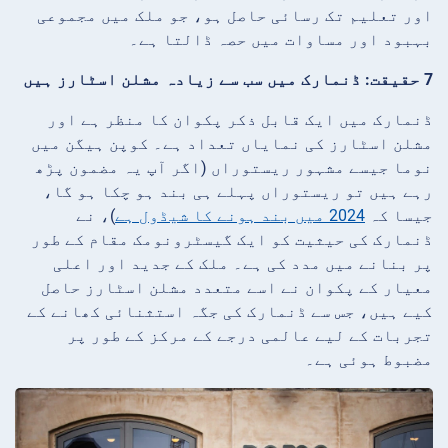
اور تعلیم تک رسائی حاصل ہو، جو ملک میں مجموعی
بہبود اور مساوات میں حصہ ڈالتا ہے۔
7 حقیقت: ڈنمارک میں سب سے زیادہ مشلن اسٹارز ہیں
ڈنمارک میں ایک قابل ذکر پکوان کا منظر ہے اور
مشلن اسٹارز کی نمایاں تعداد ہے۔ کوپن ہیگن میں
نوما جیسے مشہور ریستوراں (اگر آپ یہ مضمون پڑھ
رہے ہیں تو ریستوراں پہلے ہی بند ہو چکا ہو گا،
جیسا کہ
2024 میں بند ہونے کا شیڈول ہے
)، نے
ڈنمارک کی حیثیت کو ایک گیسٹرونومک مقام کے طور
پر بنانے میں مدد کی ہے۔ ملک کے جدید اور اعلی
معیار کے پکوان نے اسے متعدد مشلن اسٹارز حاصل
کیے ہیں، جس سے ڈنمارک کی جگہ استثنائی کھانے کے
تجربات کے لیے عالمی درجے کے مرکز کے طور پر
مضبوط ہوئی ہے۔