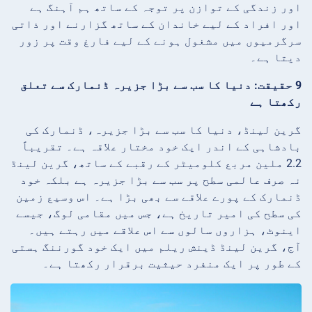
اور زندگی کے توازن پر توجہ کے ساتھ ہم آہنگ ہے
اور افراد کے لیے خاندان کے ساتھ گزارنے اور ذاتی
سرگرمیوں میں مشغول ہونے کے لیے فارغ وقت پر زور
دیتا ہے۔
9 حقیقت: دنیا کا سب سے بڑا جزیرہ ڈنمارک سے تعلق
رکھتا ہے
گرین لینڈ، دنیا کا سب سے بڑا جزیرہ، ڈنمارک کی
بادشاہی کے اندر ایک خود مختار علاقہ ہے۔ تقریباً
2.2 ملین مربع کلومیٹر کے رقبے کے ساتھ، گرین لینڈ
نہ صرف عالمی سطح پر سب سے بڑا جزیرہ ہے بلکہ خود
ڈنمارک کے پورے علاقے سے بھی بڑا ہے۔ اس وسیع زمین
کی سطح کی امیر تاریخ ہے، جس میں مقامی لوگ، جیسے
اینوٹ، ہزاروں سالوں سے اس علاقے میں رہتے ہیں۔
آج، گرین لینڈ ڈینش ریلم میں ایک خود گورننگ ہستی
کے طور پر ایک منفرد حیثیت برقرار رکھتا ہے۔