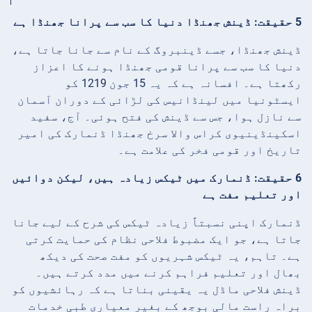
5 حقیقت: ڈینش جھنڈا دنیا کا سب سے پرانا جھنڈا ہے
ڈینش جھنڈا، جسے ڈینبروگ کے نام سے جانا جاتا ہے،
دنیا کا سب سے پرانا قومی جھنڈا ہونے کا اعزاز
رکھتا ہے۔ افسانہ ہے کہ یہ 15 جون 1219 کو
ایسٹونیا میں لینڈانیس کی لڑائی کے دوران آسمان
سے نازل ہوا، جس سے ڈینش کی فتح ہوئی۔ آج، سفید
اسکینڈینیوی کراس والا سرخ جھنڈا ڈنمارک کی امیر
تاریخ اور قومی فخر کی علامت ہے۔
6 حقیقت: ڈنمارک میں ٹیکس زیادہ ہیں، لیکن دوائیں
اور تعلیم مفت ہے
ڈنمارک اپنی نسبتاً زیادہ ٹیکس کی شرح کے لیے جانا
جاتا ہے، جو ایک مضبوط فلاحی نظام کی حمایت کرتی
ہے۔ تاہم، یہ ٹیکس شہریوں کو مفت صحت کی دیکھ
بھال اور تعلیم فراہم کرنے میں مدد کرتے ہیں۔
ڈینش فلاحی ماڈل یہ یقینی بناتا ہے کہ رہائشیوں کو
براہ راست مالی بوجھ کے بغیر معیاری طبی خدمات