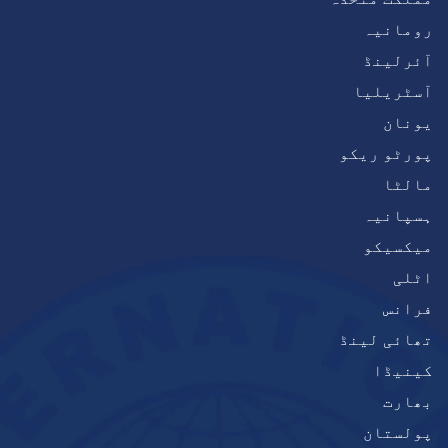
رومانیہ
آئرلینڈ
آسٹریلیا
یونان
پورٹو ریکو
مالٹا
ہسپانیہ
میکسیکو
اٹلی
فرانس
تھائی لینڈ
کینیڈا
بھارت
پولستان