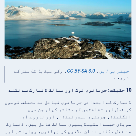
جینز بی این
،
CC BY-SA 3.0
، وکی میڈیا کامنز کے
ذریعے
10 حقیقت: جرمانوی لوگ اور ممالک ڈنمارک سے نکلے
ڈنمارک کے ابتدائی جرمانوی قبائل نے مختلف قوموں
کی نسل اور ثقافتوں کو متاثر کیا، جن میں
انگلینڈ، جرمنی، نیدرلینڈز، اور ناروے اور
سویڈن جیسے اسکینڈینیوی ممالک شامل ہیں۔ ڈنمارک
سے نقل مکانی نے ان علاقوں کی زبانوں، روایات، اور