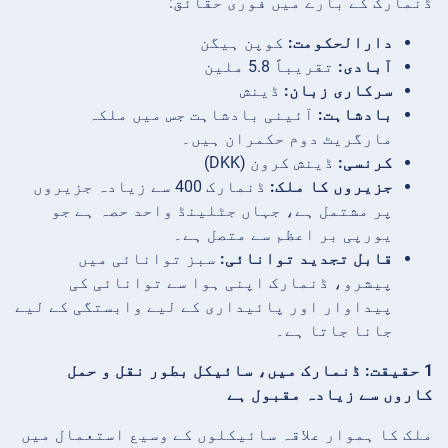
ڈنمارک کے بارے میں فوری حقائق:
دارالحکومت:
کوپن ہیگن
آبادی:
تقریباً 5.8 ملین
سرکاری زبان:
ڈینش
بادشاہت:
آئینی بادشاہت جس میں ملکہ
مارگریٹ دوم حکمران ہیں۔
کرنسی:
ڈینش کرون (DKK)
جزیروں کا ملک:
ڈنمارک 400 سے زیادہ جزیروں
پر مشتمل ہے، جہاں جٹلینڈ واحد حصہ ہے جو
یورپی بر اعظم سے متصل ہے۔
قابل تجدید توانائی:
سبز توانائی میں
پیشرو، ڈنمارک اپنی ہوا سے توانائی کی
پیداوار اور پائیداری کے لیے وابستگی کے لیے
جانا جاتا ہے۔
1 حقیقت: ڈنمارک میں، سائیکل بطور نقل و حمل
کاروں سے زیادہ مقبول ہے
ملک کا ہموار علاقہ سائیکلوں کے وسیع استعمال میں