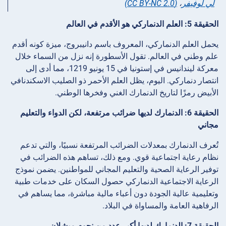
لي لوفيفر
،
(CC BY-NC 2.0)
الحقيقة 5: العلم الدنماركي هو الأقدم في العالم
يحمل العلم الدنماركي، المعروف باسم دانيبروج، ميزة كونه أقدم
علم وطني في العالم. تقول الأسطورة إنه نزل من السماء خلال
معركة ليندانيس في إستونيا في 15 يونيو 1219، مما أدى إلى
انتصار دنماركي. اليوم، يظل العلم الأحمر ذو الصليب الاسكندنافي
الأبيض رمزًا لتاريخ الدنمارك الغني وفخرها الوطني.
الحقيقة 6: الدنمارك لديها ضرائب مرتفعة، لكن الدواء والتعليم
مجاني
تُعرف الدنمارك بمعدلات الضرائب المرتفعة نسبيًا، والتي تدعم
نظام رعاية اجتماعية قوي. ومع ذلك، تساهم هذه الضرائب في
توفير الرعاية الصحية والتعليم المجاني للمواطنين. يضمن نموذج
الرعاية الاجتماعية الدنماركي حصول السكان على خدمات طبية
وتعليمية عالية الجودة دون أعباء مالية مباشرة، مما يساهم في
الرفاهية العامة والمساواة في البلاد.
الحقيقة 7: الدنمارك لديها أكبر عدد من نجوم ميشلان