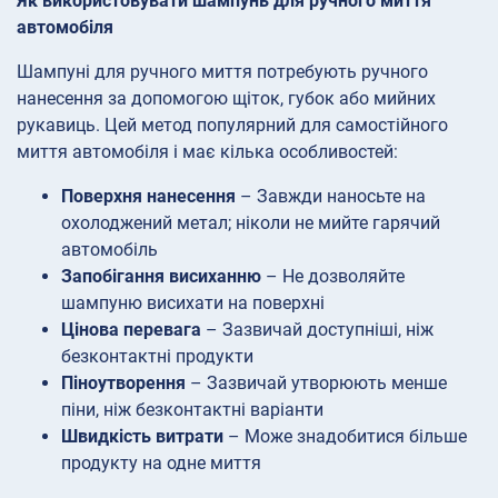
Як використовувати шампунь для ручного миття
автомобіля
Шампуні для ручного миття потребують ручного
нанесення за допомогою щіток, губок або мийних
рукавиць. Цей метод популярний для самостійного
миття автомобіля і має кілька особливостей:
Поверхня нанесення
– Завжди наносьте на
охолоджений метал; ніколи не мийте гарячий
автомобіль
Запобігання висиханню
– Не дозволяйте
шампуню висихати на поверхні
Цінова перевага
– Зазвичай доступніші, ніж
безконтактні продукти
Піноутворення
– Зазвичай утворюють менше
піни, ніж безконтактні варіанти
Швидкість витрати
– Може знадобитися більше
продукту на одне миття