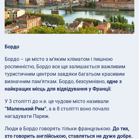
Бордо
Бордо – це місто з м’яким кліматом і пишною
рослинністю, Бордо все ще залишається важливим
туристичним центром завдяки багатьом красивим
визначним пам’яткам. Бордо, безсумнівно,
одне з
найкращих місць для відвідування у Франції
.
У 3 столітті до н.е. це чудове місто називали
“Маленький Рим”
, а в 8 столітті воно почало
нагадувати Париж.
Люди в Бордо говорять тільки французькою.
До тих,
хто говорить англійською, ставляться не дуже добре.