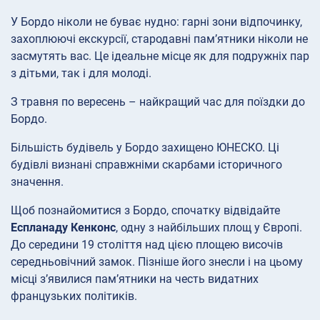
У Бордо ніколи не буває нудно: гарні зони відпочинку,
захоплюючі екскурсії, стародавні пам’ятники ніколи не
засмутять вас. Це ідеальне місце як для подружніх пар
з дітьми, так і для молоді.
З травня по вересень – найкращий час для поїздки до
Бордо.
Більшість будівель у Бордо захищено ЮНЕСКО. Ці
будівлі визнані справжніми скарбами історичного
значення.
Щоб познайомитися з Бордо, спочатку відвідайте
Еспланаду Кенконс
, одну з найбільших площ у Європі.
До середини 19 століття над цією площею височів
середньовічний замок. Пізніше його знесли і на цьому
місці з’явилися пам’ятники на честь видатних
французьких політиків.