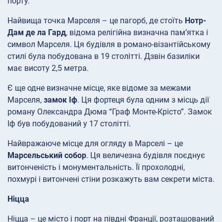
порту.
Найвища точка Марселя – це пагорб, де стоїть
Нотр-
Дам де ла Гард
, відома релігійна визначна пам’ятка і
символ Марселя. Ця будівля в романо-візантійському
стилі була побудована в 19 столітті. Дзвін базиліки
має висоту 2,5 метра.
Є ще одне визначне місце, яке відоме за межами
Марселя,
замок Іф
. Ця фортеця була одним з місць дії
роману Олександра Дюма “Граф Монте-Крісто”. Замок
Іф був побудований у 17 столітті.
Найвражаюче місце для огляду в Марселі – це
Марсельський собор
. Ця величезна будівля поєднує
витонченість і монументальність. Її прохолодні,
похмурі і витончені стіни розкажуть вам секрети міста.
Ніцца
Ніцца – це місто і порт на півдні Франції, розташований