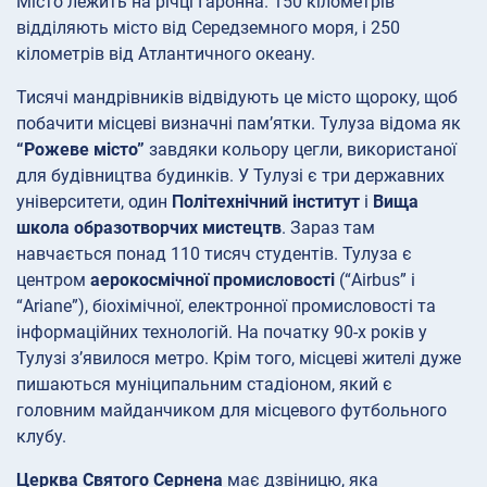
Місто лежить на річці Гаронна. 150 кілометрів
відділяють місто від Середземного моря, і 250
кілометрів від Атлантичного океану.
Тисячі мандрівників відвідують це місто щороку, щоб
побачити місцеві визначні пам’ятки. Тулуза відома як
“Рожеве місто”
завдяки кольору цегли, використаної
для будівництва будинків. У Тулузі є три державних
університети, один
Політехнічний інститут
і
Вища
школа образотворчих мистецтв
. Зараз там
навчається понад 110 тисяч студентів. Тулуза є
центром
аерокосмічної промисловості
(“Airbus” і
“Ariane”), біохімічної, електронної промисловості та
інформаційних технологій. На початку 90-х років у
Тулузі з’явилося метро. Крім того, місцеві жителі дуже
пишаються муніципальним стадіоном, який є
головним майданчиком для місцевого футбольного
клубу.
Церква Святого Сернена
має дзвіницю, яка