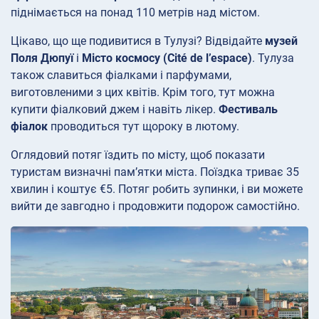
піднімається на понад 110 метрів над містом.
Цікаво, що ще подивитися в Тулузі? Відвідайте
музей
Поля Дюпуї
і
Місто космосу (Cité de l’espace)
. Тулуза
також славиться фіалками і парфумами,
виготовленими з цих квітів. Крім того, тут можна
купити фіалковий джем і навіть лікер.
Фестиваль
фіалок
проводиться тут щороку в лютому.
Оглядовий потяг їздить по місту, щоб показати
туристам визначні пам’ятки міста. Поїздка триває 35
хвилин і коштує €5. Потяг робить зупинки, і ви можете
вийти де завгодно і продовжити подорож самостійно.