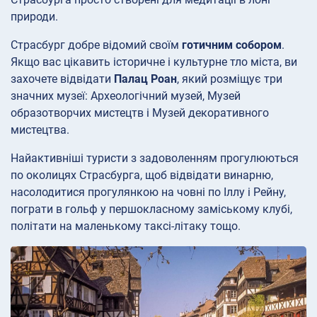
природи.
Страсбург добре відомий своїм
готичним собором
.
Якщо вас цікавить історичне і культурне тло міста, ви
захочете відвідати
Палац Роан
, який розміщує три
значних музеї: Археологічний музей, Музей
образотворчих мистецтв і Музей декоративного
мистецтва.
Найактивніші туристи з задоволенням прогулюються
по околицях Страсбурга, щоб відвідати винарню,
насолодитися прогулянкою на човні по Іллу і Рейну,
пограти в гольф у першокласному заміському клубі,
політати на маленькому таксі-літаку тощо.