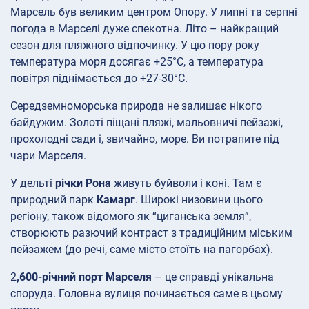
Марсель був великим центром Опору. У липні та серпні
погода в Марселі дуже спекотна. Літо – найкращий
сезон для пляжного відпочинку. У цю пору року
температура моря досягає +25°C, а температура
повітря піднімається до +27-30°C.
Середземноморська природа не залишає нікого
байдужим. Золоті піщані пляжі, мальовничі пейзажі,
прохолодні сади і, звичайно, море. Ви потрапите під
чари Марселя.
У дельті
річки Рона
живуть буйволи і коні. Там є
природний парк
Камарг
. Широкі низовини цього
регіону, також відомого як “циганська земля”,
створюють разючий контраст з традиційним міським
пейзажем (до речі, саме місто стоїть на пагорбах).
2
,600-річний порт Марселя
– це справді унікальна
споруда. Головна вулиця починається саме в цьому