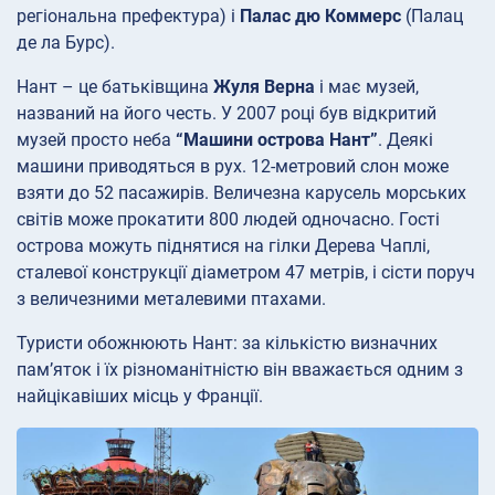
регіональна префектура) і
Палас дю Коммерс
(Палац
де ла Бурс).
Нант – це батьківщина
Жуля Верна
і має музей,
названий на його честь. У 2007 році був відкритий
музей просто неба
“Машини острова Нант”
. Деякі
машини приводяться в рух. 12-метровий слон може
взяти до 52 пасажирів. Величезна карусель морських
світів може прокатити 800 людей одночасно. Гості
острова можуть піднятися на гілки Дерева Чаплі,
сталевої конструкції діаметром 47 метрів, і сісти поруч
з величезними металевими птахами.
Туристи обожнюють Нант: за кількістю визначних
пам’яток і їх різноманітністю він вважається одним з
найцікавіших місць у Франції.