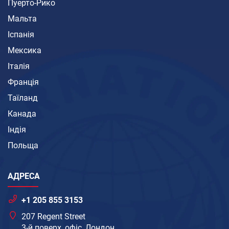
Пуерто-Рико
Мальта
Іспанія
Мексика
Італія
Франція
Таїланд
Канада
Індія
Польща
АДРЕСА
+1 205 855 3153
207 Regent Street
3-й поверх, офіс, Лондон