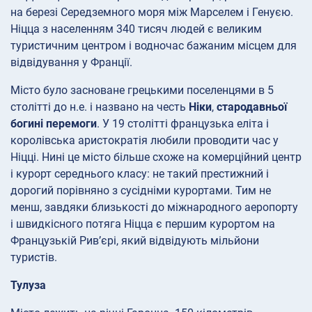
на березі Середземного моря між Марселем і Генуєю.
Ніцца з населенням 340 тисяч людей є великим
туристичним центром і водночас бажаним місцем для
відвідування у Франції.
Місто було засноване грецькими поселенцями в 5
столітті до н.е. і названо на честь
Ніки
,
стародавньої
богині перемоги
. У 19 столітті французька еліта і
королівська аристократія любили проводити час у
Ніцці. Нині це місто більше схоже на комерційний центр
і курорт середнього класу: не такий престижний і
дорогий порівняно з сусідніми курортами. Тим не
менш, завдяки близькості до міжнародного аеропорту
і швидкісного потяга Ніцца є першим курортом на
Французькій Рив’єрі, який відвідують мільйони
туристів.
Тулуза