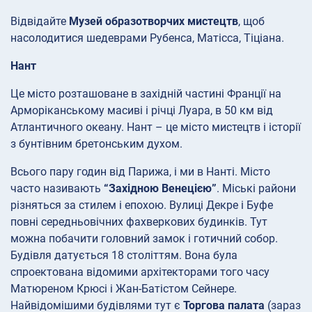
Відвідайте
Музей образотворчих мистецтв
, щоб
насолодитися шедеврами Рубенса, Матісса, Тіціана.
Нант
Це місто розташоване в західній частині Франції на
Арморіканському масиві і річці Луара, в 50 км від
Атлантичного океану. Нант – це місто мистецтв і історії
з бунтівним бретонським духом.
Всього пару годин від Парижа, і ми в Нанті. Місто
часто називають
“Західною Венецією”
. Міські райони
різняться за стилем і епохою. Вулиці Декре і Буфе
повні середньовічних фахверкових будинків. Тут
можна побачити головний замок і готичний собор.
Будівля датується 18 століттям. Вона була
спроектована відомими архітекторами того часу
Матюреном Крюсі і Жан-Батістом Сейнере.
Найвідомішими будівлями тут є
Торгова палата
(зараз