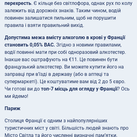
перехресть
. Є кільце без світлофора, однак рух по колу
залежить від дорожніх знаків. Таким чином, водій
повинен залишатися пильним, щоб не порушити
правила і взяти правильний вихід.
Допустима межа вмісту алкоголю в крові у Франції
становить 0,05% BAC.
Згідно з новими правилами,
водії повинні мати при собі одноразовий алкотестер.
Інакше вас оштрафують на €11. Це повинен бути
французький алкотестер. Ви можете купити його на
заправці при в’їзді в державу (або в аптеці та
супермаркеті). Це коштуватиме вам від 2 до 5 євро.
Чи готові ви до
топ-7 місць для огляду у Франції
? Ось
ми йдемо!
Париж
Столиця Франції є одним з найпопулярніших
туристичних міст у світі. Більшість людей знають про
Місто Світла та його численні визначні пам’ятки.