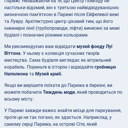
Парижі. Незважаючи на те, що Центр Помпіду не
настільки відомий, він є третьою найвідвідуванішою
визначною пам’яткою в Парижі після Ейфелевої вежі
та Лувру. Архітектурно центр цікавий тим, що його
інженерні лінії (трубопроводи, ліфти) винесені за межі
будівлі і позначені різними кольорами.
Ми рекомендуємо вам відвідати
музей фонду Луї
Віттона
. У ньому є колекція сучасних творів
мистецтва. Сама будівля виглядає як вітрильний
корабель. Пориньте в історію і відвідайте
гробницю
Наполеона
та
Музей армії.
Якщо ви вирішите поїхати до Парижа в березні, ви
можете побачити
Тиждень моди
, який проводиться по
всьому місту.
У Парижі завжди важко знайти місце для паркування,
проте це не так погано, як здається. Наприклад, у
самому серці Парижа, на острові Сіте, який