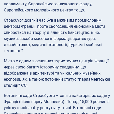
парламенту, Європейського наукового фонду,
Європейського молодіжного центру тощо.
Страсбург довгий час був важливим промисловим
центром Франції, проте сьогоднішня економіка міста
спирається на творчу діяльність (мистецтво, кіно,
музика, засоби масової інформації, архітектура,
дизайн тощо), медичні технології, туризм і мобільні
технології.
Місто є одним з основних туристичних центрів Франції
через свою багату історичну спадщину, що
відображена в архітектурі та унікальних музейних
експозиціях, а також поточний статус
“парламентської
столиці”
ЄС.
Ботанічні сади Страсбурга – одні з найстаріших садів у
Франції (після парку Монпельє). Понад 15,000 рослин з
усіх куточків світу ростуть тут нині. Ботанічні сади
Страсбурга просто створені для медитації в лоні