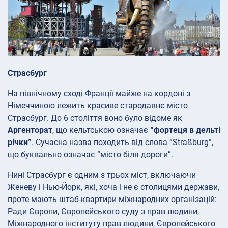
Страсбург
На північному сході Франції майже на кордоні з
Німеччиною лежить красиве стародавнє місто
Страсбург. До 6 століття воно було відоме як
Аргенторат
, що кельтською означає
“фортеця в дельті
річки”
. Сучасна назва походить від слова “Straßburg”,
що буквально означає “місто біля дороги”.
Нині Страсбург є одним з трьох міст, включаючи
Женеву і Нью-Йорк, які, хоча і не є столицями держави,
проте мають штаб-квартири міжнародних організацій:
Ради Європи, Європейського суду з прав людини,
Міжнародного інституту прав людини, Європейського