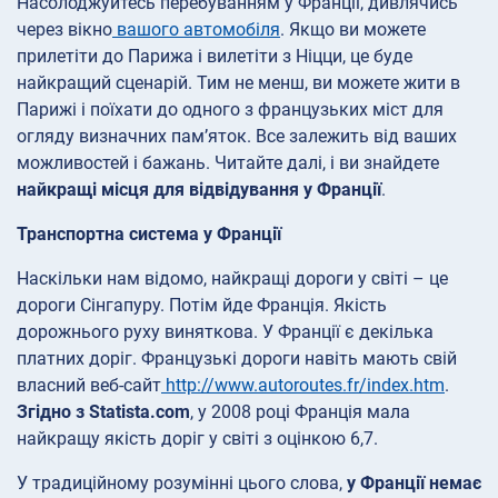
Насолоджуйтесь перебуванням у Франції, дивлячись
через вікно
вашого автомобіля
. Якщо ви можете
прилетіти до Парижа і вилетіти з Ніцци, це буде
найкращий сценарій. Тим не менш, ви можете жити в
Парижі і поїхати до одного з французьких міст для
огляду визначних пам’яток. Все залежить від ваших
можливостей і бажань. Читайте далі, і ви знайдете
найкращі місця для відвідування у Франції
.
Транспортна система у Франції
Наскільки нам відомо, найкращі дороги у світі – це
дороги Сінгапуру. Потім йде Франція. Якість
дорожнього руху виняткова. У Франції є декілька
платних доріг. Французькі дороги навіть мають свій
власний веб-сайт
http://www.autoroutes.fr/index.htm
.
Згідно з Statista.com
, у 2008 році Франція мала
найкращу якість доріг у світі з оцінкою 6,7.
У традиційному розумінні цього слова,
у Франції немає