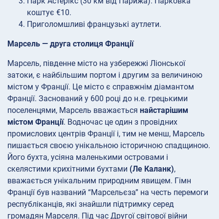
Парк Астерікс (30 км від Парижа). Парковка
коштує €10.
Приголомшливі французькі аутлети.
Марсель — друга столиця Франції
Марсель, південне місто на узбережжі Ліонської
затоки, є найбільшим портом і другим за величиною
містом у Франції. Це місто є справжнім діамантом
Франції. Заснований у 600 році до н.е. грецькими
поселенцями, Марсель вважається
найстарішим
містом Франції
. Водночас це один з провідних
промислових центрів Франції і, тим не менш, Марсель
пишається своєю унікальною історичною спадщиною.
Його бухта, усіяна маленькими островами і
скелястими крихітними бухтами
(Ле Каланк)
,
вважається унікальним природним явищем. Гімн
Франції був названий “Марсельєза” на честь перемоги
республіканців, які знайшли підтримку серед
громадян Марселя. Під час Другої світової війни