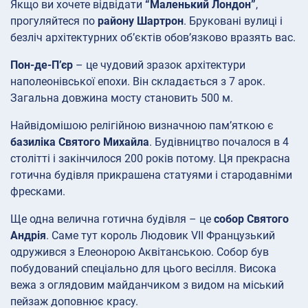
Якщо ви хочете відвідати
“Маленький Лондон”
,
прогуляйтеся по
району Шартрон
. Бруковані вулиці і
безліч архітектурних об’єктів обов’язково вразять вас.
Пон-де-П’єр
– це чудовий зразок архітектури
наполеонівської епохи. Він складається з 7 арок.
Загальна довжина мосту становить 500 м.
Найвідомішою релігійною визначною пам’яткою є
базиліка Святого Михайла
. Будівництво почалося в 4
столітті і закінчилося 200 років потому. Ця прекрасна
готична будівля прикрашена статуями і стародавніми
фресками.
Ще одна велична готична будівля – це
собор Святого
Андрія
. Саме тут король Людовик VII Французький
одружився з Елеонорою Аквітанською. Собор був
побудований спеціально для цього весілля. Висока
вежа з оглядовим майданчиком з видом на міський
пейзаж доповнює красу.