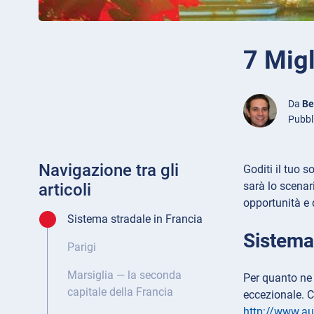
7 Migl
Da
Be
Pubbl
Navigazione tra gli
Goditi il tuo 
sarà lo scenari
articoli
opportunità e 
Sistema stradale in Francia
Sistema 
Parigi
Marsiglia — la seconda
Per quanto ne 
capitale della Francia
eccezionale. C
http://www.au