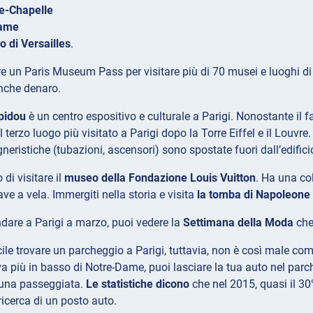
e-Chapelle
Dame
o di Versailles
.
e un Paris Museum Pass per visitare più di 70 musei e luoghi di 
anche denaro.
pidou
è un centro espositivo e culturale a Parigi. Nonostante il 
l terzo luogo più visitato a Parigi dopo la Torre Eiffel e il Louvr
gneristiche (tubazioni, ascensori) sono spostate fuori dall’edifici
di visitare il
museo della Fondazione Louis Vuitton
. Ha una col
e a vela. Immergiti nella storia e visita
la tomba di Napoleone
ndare a Parigi a marzo, puoi vedere la
Settimana della Moda
che
cile trovare un parcheggio a Parigi, tuttavia, non è così male come
ova più in basso di Notre-Dame, puoi lasciare la tua auto nel par
 una passeggiata.
Le statistiche dicono
che nel 2015, quasi il 30
ricerca di un posto auto.