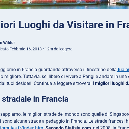
iori Luoghi da Visitare in Fr
n Wilder
icato Febbraio 16, 2018 • 12m da leggere
soggiorno in Francia guardando attraverso il finestrino della
tua a
o migliore. Tuttavia, sei libero di vivere a Parigi e andare in una 
dai tuoi desideri. Continua a leggere e troverai
i migliori luoghi d
stradale in Francia
sappiamo, le migliori strade del mondo sono quelle di Singapore. 
i sono alcune strade a pedaggio in Francia. Le strade francesi h
toroutes.fr/index.htm
.
Secondo Statista.com
, nel 2008, la Fran