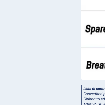
Lista di con
Convertitori p
Giubbotto ad 
Adesivo GB 