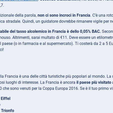
6,7.
izionale della parola,
non ci sono incroci in Francia
. C’è una ro
ica stradale. Quindi, un guidatore dovrebbe rimanere vigile per no
ttabile del tasso alcolemico in Francia è dello 0,05% BAC.
Second
ouso. Altrimenti, sarai multato di €11. Deve essere un etilometr
el paese (o in farmacia e al supermercato). Ti costerà da 2 a 5 Eu
ci!
lla Francia è una delle città turistiche più popolari al mondo. L
osi luoghi di interesse. La Francia è ancora
il paese più visitat
0 che sono venuti per la Coppa Europa 2016. Se è il tuo primo via
 Eiffel
e
i Trionfo