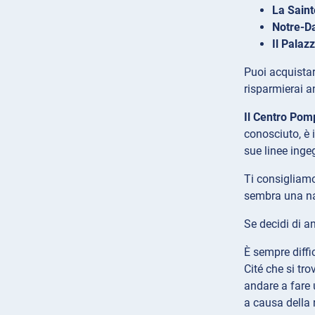
La Saint
Notre-
Il Palazz
Puoi acquistar
risparmierai 
Il Centro Pom
conosciuto, è i
sue linee inge
Ti consigliamo 
sembra una nav
Se decidi di a
È sempre diffi
Cité che si tr
andare a fare
a causa della 