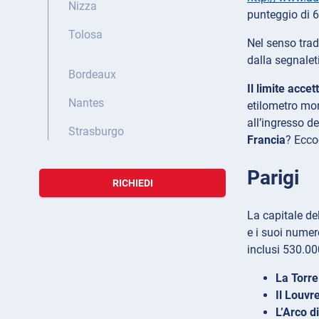
Nizza
punteggio di 
Tolosa
Nel senso trad
dalla segnalet
Bordeaux
Il limite acce
Nantes
etilometro mon
all’ingresso d
Strasburgo
Francia
? Ecco
Parigi
RICHIEDI
La capitale de
e i suoi numer
inclusi 530.00
La Torre
Il Louvr
L’Arco d