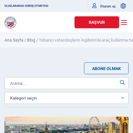
Oturum aç
ULUSLARARASI SÜRÜŞ OTORITESI
BAŞVUR
Ana Sayfa
/
Blog
/
Yabancı vatandaşların İngiltere'de araç kullanma h
ABONE OLMAK