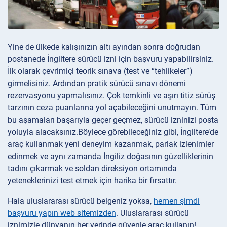
Yine de ülkede kalışınızın altı ayından sonra doğrudan
postanede İngiltere sürücü izni için başvuru yapabilirsiniz.
İlk olarak çevrimiçi teorik sınava (test ve “tehlikeler”)
girmelisiniz. Ardından pratik sürücü sınavı dönemi
rezervasyonu yapmalısınız. Çok temkinli ve aşırı titiz sürüş
tarzının ceza puanlarına yol açabileceğini unutmayın. Tüm
bu aşamaları başarıyla geçer geçmez, sürücü izninizi posta
yoluyla alacaksınız.
Böylece görebileceğiniz gibi, İngiltere’de
araç kullanmak yeni deneyim kazanmak, parlak izlenimler
edinmek ve aynı zamanda İngiliz doğasının güzelliklerinin
tadını çıkarmak ve soldan direksiyon ortamında
yeteneklerinizi test etmek için harika bir fırsattır.
Hala uluslararası sürücü belgeniz yoksa,
hemen şimdi
başvuru yapın
web sitemizden
. Uluslararası sürücü
iznimizle dünyanın her yerinde güvenle araç kullanın!