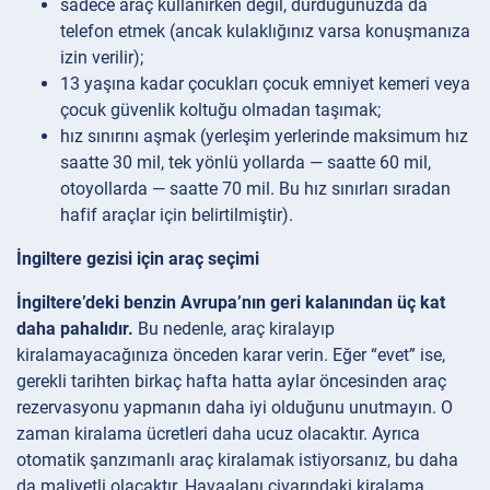
sadece araç kullanırken değil, durduğunuzda da
telefon etmek (ancak kulaklığınız varsa konuşmanıza
izin verilir);
13 yaşına kadar çocukları çocuk emniyet kemeri veya
çocuk güvenlik koltuğu olmadan taşımak;
hız sınırını aşmak (yerleşim yerlerinde maksimum hız
saatte 30 mil, tek yönlü yollarda — saatte 60 mil,
otoyollarda — saatte 70 mil. Bu hız sınırları sıradan
hafif araçlar için belirtilmiştir).
İngiltere gezisi için araç seçimi
İngiltere’deki benzin Avrupa’nın geri kalanından üç kat
daha pahalıdır.
Bu nedenle, araç kiralayıp
kiralamayacağınıza önceden karar verin. Eğer “evet” ise,
gerekli tarihten birkaç hafta hatta aylar öncesinden araç
rezervasyonu yapmanın daha iyi olduğunu unutmayın. O
zaman kiralama ücretleri daha ucuz olacaktır. Ayrıca
otomatik şanzımanlı araç kiralamak istiyorsanız, bu daha
da maliyetli olacaktır. Havaalanı civarındaki kiralama