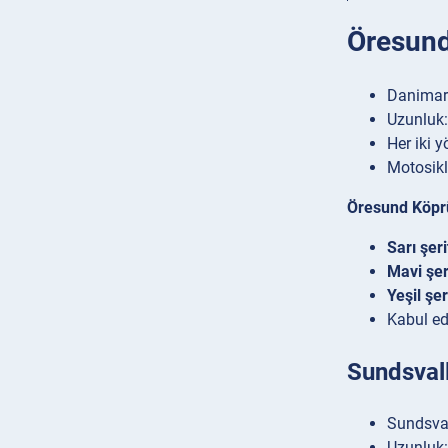
Öresund
Danimark
Uzunluk:
Her iki y
Motosikl
Öresund Köpr
Sarı şeri
Mavi şer
Yeşil şer
Kabul ed
Sundsval
Sundsval
Uzunluk: