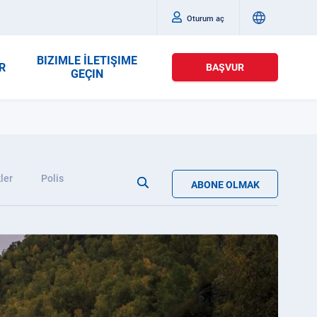
Oturum aç
BIZIMLE İLETIŞIME
R
BAŞVUR
GEÇIN
ler
Polis
ABONE OLMAK