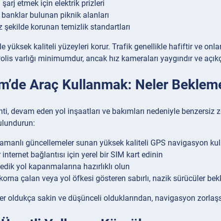
 şarj etmek için elektrik prizleri
banklar bulunan piknik alanları
 şekilde korunan temizlik standartları
ile yüksek kaliteli yüzeyleri korur. Trafik genellikle hafiftir ve 
Polis varlığı minimumdur, ancak hız kameraları yaygındır ve açıkça
m’de Araç Kullanmak: Neler Bekleme
nti, devam eden yol inşaatları ve bakımları nedeniyle benzersiz z
ulundurun:
amanlı güncellemeler sunan yüksek kaliteli GPS navigasyon kul
 internet bağlantısı için yerel bir SIM kart edinin
dik yol kapanmalarına hazırlıklı olun
korna çalan veya yol öfkesi gösteren sabırlı, nazik sürücüler bek
ler oldukça sakin ve düşünceli olduklarından, navigasyon zorlaşsa