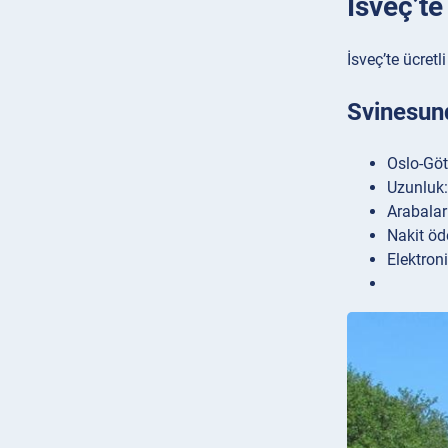
İsveç’te
İsveç’te ücret
Svinesund
Oslo-Göt
Uzunluk:
Arabalar
Nakit öd
Elektron