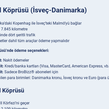
 Köprüsü (İsveç-Danimarka)
a’daki Kopenhag ile İsveç’teki Malmö’yü bağlar
 7.845 kilometre
önde dört şeritli trafik
etler dahil tüm araçlar ödeme yapmalıdır
üsü’nde ödeme seçenekleri:
t:
Nakit ödemeler
it:
Kredi/banka kartları (Visa, MasterCard, American Express, vb.
it:
Sadece BroBizz® aboneleri için
ilen para birimleri: Danimarka kronu, İsveç kronu ve Euro (para ü
l Köprüsü
l Körfezi’ni geçer
 2.109 kilometre