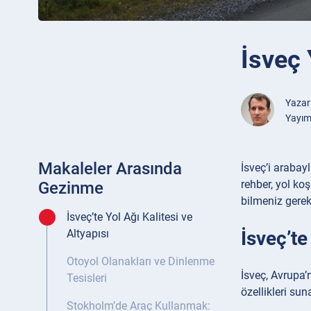
İsveç 
Yazar
Yayım
Makaleler Arasında
İsveç’i arabay
rehber, yol koş
Gezinme
bilmeniz gerek
İsveç’te Yol Ağı Kalitesi ve
İsveç’te
Altyapısı
Otoyol Olanakları ve Dinlenme
İsveç, Avrupa’
Tesisleri
özellikleri suna
Stokholm’de Araç Kullanmak: