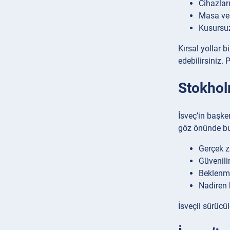
Cihazları
Masa ve 
Kusursuz
Kırsal yollar b
edebilirsiniz. 
Stokhol
İsveç’in başke
göz önünde b
Gerçek z
Güvenilir
Beklenme
Nadiren 
İsveçli sürücü