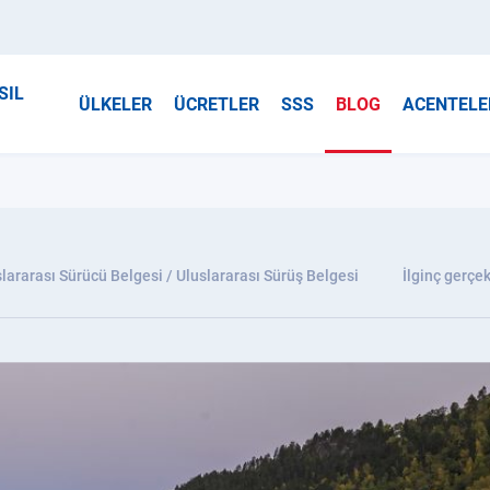
SIL
ÜLKELER
ÜCRETLER
SSS
BLOG
ACENTELE
lararası Sürücü Belgesi / Uluslararası Sürüş Belgesi
İlginç gerçek