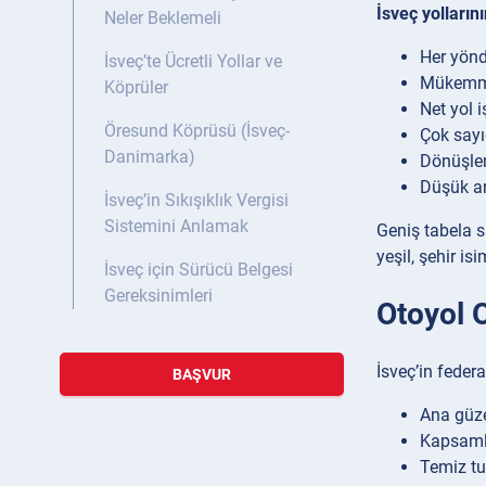
İsveç yollarını
Neler Beklemeli
Her yönd
İsveç’te Ücretli Yollar ve
Mükemmel
Köprüler
Net yol i
Öresund Köprüsü (İsveç-
Çok sayı
Danimarka)
Dönüşler
Düşük ar
İsveç’in Sıkışıklık Vergisi
Sistemini Anlamak
Geniş tabela s
yeşil, şehir is
İsveç için Sürücü Belgesi
Gereksinimleri
Otoyol O
İsveç’in federa
BAŞVUR
Ana güze
Kapsamlı
Temiz tuv