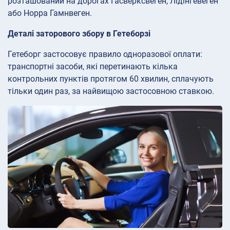
розташований на дорогах Гасверксвеген, Лідінгевеген
або Норра Гамнвеген.
Деталі заторового збору в Гетеборзі
Гетеборг застосовує правило одноразової оплати:
транспортні засоби, які перетинають кілька
контрольних пунктів протягом 60 хвилин, сплачують
тільки один раз, за найвищою застосовною ставкою.