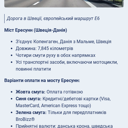
Дорога в Швеції, європейський маршрут E6
Міст Ересунн (Швеція-Данія)
З’єднує Копенгаген, Данія з Мальме, Швеція
Довжина: 7,845 кілометрів
Чотири смуги руху в обох напрямках
Усі транспортні засоби, включаючи мотоцикли,
повинні платити
Варіанти оплати на мосту Ересунн:
Жовта смуга:
Оплата готівкою
Синя смуга:
Кредитні/дебетові картки (Visa,
MasterCard, American Express тощо)
Зелена смуга:
Тільки для передплатників
BroBizz®
Прийнятні валюти: данська крона, шведська