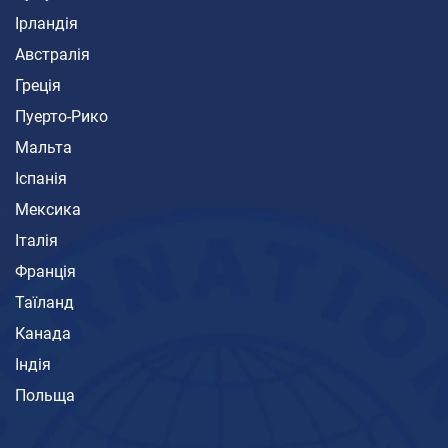
Ірландія
Австралія
Греція
Пуерто-Рико
Мальта
Іспанія
Мексика
Італія
Франція
Таїланд
Канада
Індія
Польща