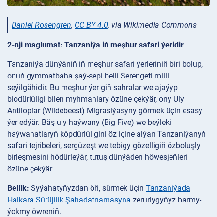
Daniel Rosengren
,
CC BY 4.0
, via Wikimedia Commons
2-nji maglumat: Tanzaniýa iň meşhur safari ýeridir
Tanzaniýa dünýäniň iň meşhur safari ýerleriniň biri bolup,
onuň gymmatbaha şaý-sepi belli Serengeti milli
seýilgähidir. Bu meşhur ýer giň sahralar we ajaýyp
biodürlüligi bilen myhmanlary özüne çekýär, ony Uly
Antiloplar (Wildebeest) Migrasiýasyny görmek üçin esasy
ýer edýär. Bäş uly haýwany (Big Five) we beýleki
haýwanatlaryň köpdürlüligini öz içine alýan Tanzaniýanyň
safari tejribeleri, sergüzeşt we tebigy gözelligiň özboluşly
birleşmesini hödürleýär, tutuş dünýäden höwesjeňleri
özüne çekýär.
Bellik:
Syýahatyňyzdan öň, sürmek üçin
Tanzaniýada
Halkara Sürüjilik Şahadatnamasyna
zerurlygyňyz barmy-
ýokmy öwreniň.