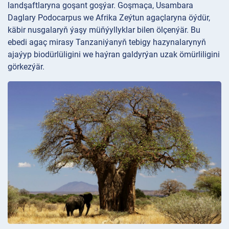
landşaftlaryna goşant goşýar. Goşmaça, Usambara
Daglary Podocarpus we Afrika Zeýtun agaçlaryna öýdür,
käbir nusgalaryň ýaşy müňýyllyklar bilen ölçenýär. Bu
ebedi agaç mirasy Tanzaniýanyň tebigy hazynalarynyň
ajaýyp biodürlüligini we haýran galdyrýan uzak ömürliligini
görkezýär.