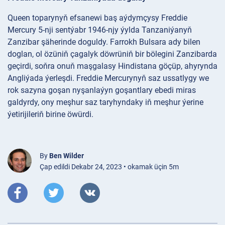
Queen toparynyň efsanewi baş aýdymçysy Freddie
Mercury 5-nji sentýabr 1946-njy ýylda Tanzaniýanyň
Zanzibar şäherinde doguldy. Farrokh Bulsara ady bilen
doglan, ol özüniň çagalyk döwrüniň bir bölegini Zanzibarda
geçirdi, soňra onuň maşgalasy Hindistana göçüp, ahyrynda
Angliýada ýerleşdi. Freddie Mercurynyň saz ussatlygy we
rok sazyna goşan nyşanlaýyn goşantlary ebedi miras
galdyrdy, ony meşhur saz taryhyndaky iň meşhur ýerine
ýetirijileriň birine öwürdi.
By
Ben Wilder
Çap edildi Dekabr 24, 2023 • okamak üçin 5m