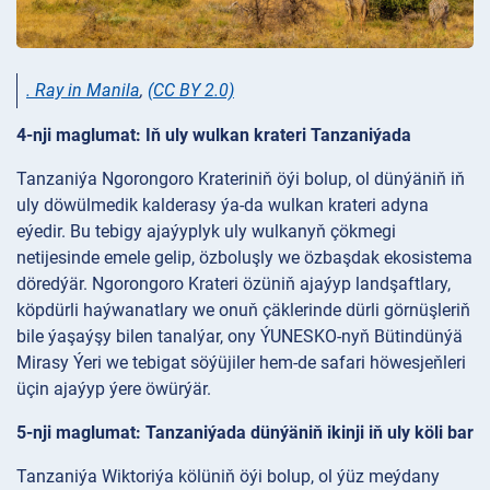
. Ray in Manila
,
(CC BY 2.0)
4-nji maglumat: Iň uly wulkan krateri Tanzaniýada
Tanzaniýa Ngorongoro Krateriniň öýi bolup, ol dünýäniň iň
uly döwülmedik kalderasy ýa-da wulkan krateri adyna
eýedir. Bu tebigy ajaýyplyk uly wulkanyň çökmegi
netijesinde emele gelip, özboluşly we özbaşdak ekosistema
döredýär. Ngorongoro Krateri özüniň ajaýyp landşaftlary,
köpdürli haýwanatlary we onuň çäklerinde dürli görnüşleriň
bile ýaşaýşy bilen tanalýar, ony ÝUNESKO-nyň Bütindünýä
Mirasy Ýeri we tebigat söýüjiler hem-de safari höwesjeňleri
üçin ajaýyp ýere öwürýär.
5-nji maglumat: Tanzaniýada dünýäniň ikinji iň uly köli bar
Tanzaniýa Wiktoriýa kölüniň öýi bolup, ol ýüz meýdany