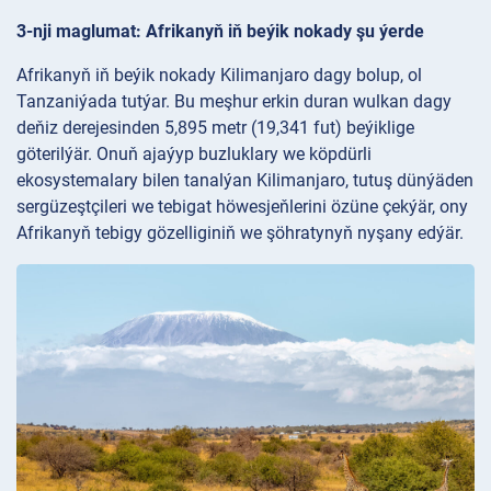
3-nji maglumat: Afrikanyň iň beýik nokady şu ýerde
Afrikanyň iň beýik nokady Kilimanjaro dagy bolup, ol
Tanzaniýada tutýar. Bu meşhur erkin duran wulkan dagy
deňiz derejesinden 5,895 metr (19,341 fut) beýiklige
göterilýär. Onuň ajaýyp buzluklary we köpdürli
ekosystemalary bilen tanalýan Kilimanjaro, tutuş dünýäden
sergüzeştçileri we tebigat höwesjeňlerini özüne çekýär, ony
Afrikanyň tebigy gözelliginiň we şöhratynyň nyşany edýär.