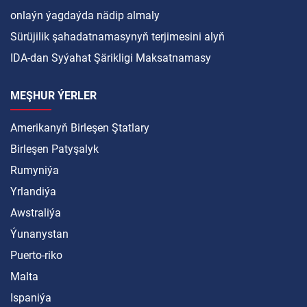
onlaýn ýagdaýda nädip almaly
Sürüjilik şahadatnamasynyň terjimesini alyň
IDA-dan Syýahat Şärikligi Maksatnamasy
MEŞHUR ÝERLER
Amerikanyň Birleşen Ştatlary
Birleşen Patyşalyk
Rumyniýa
Yrlandiýa
Awstraliýa
Ýunanystan
Puerto-riko
Malta
Ispaniýa