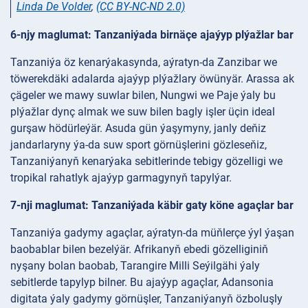
Linda De Volder
,
(CC BY-NC-ND 2.0)
6-njy maglumat: Tanzaniýada birnäçe ajaýyp plýažlar bar
Tanzaniýa öz kenarýakasynda, aýratyn-da Zanzibar we
töwerekdäki adalarda ajaýyp plýažlary öwünyär. Arassa ak
çägeler we mawy suwlar bilen, Nungwi we Paje ýaly bu
plýažlar dynç almak we suw bilen bagly işler üçin ideal
gurşaw hödürleýär. Asuda gün ýaşymyny, janly deňiz
jandarlaryny ýa-da suw sport görnüşlerini gözleseňiz,
Tanzaniýanyň kenarýaka sebitlerinde tebigy gözelligi we
tropikal rahatlyk ajaýyp garmagynyň tapylýar.
7-nji maglumat: Tanzaniýada käbir gaty köne agaçlar bar
Tanzaniýa gadymy agaçlar, aýratyn-da müňlerçe ýyl ýaşan
baobablar bilen bezelýär. Afrikanyň ebedi gözelliginiň
nyşany bolan baobab, Tarangire Milli Seýilgähi ýaly
sebitlerde tapylyp bilner. Bu ajaýyp agaçlar, Adansonia
digitata ýaly gadymy görnüşler, Tanzaniýanyň özboluşly