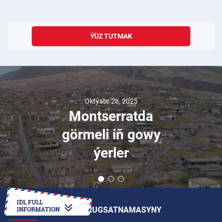
ÝÜZ TUTMAK
Oktýabr 26, 2025
Montserratda
görmeli iň gowy
ýerler
HALKARA SÜRÜJILIK RUGSATNAMASYNY