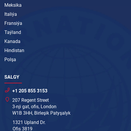
Meksika
Italiýa
Fransiýa
Taýland
Kanada
Hindistan
Polşa
SALGY
+1 205 855 3153
207 Regent Street
3-nji gat, ofis, London
W1B 3HH, Birleşik Patyşalyk
1321 Upland Dr.
Ofis 3819