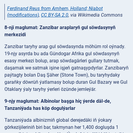
Ferdinand Reus from Arnhem, Holland; Niabot
(modifications)
,
CC BY-SA 2.0
, via Wikimedia Commons
8-nji maglumat: Zanzibar araplaryň gul söwdasynyň
merkezidi
Zanzibar taryhy arap gul söwdasynda möhüm rol oýnady.
19-njy asyrda bu ada Gündogar Afrika gul söwdasynyň
esasy merkezi bolup, arap söwdagärleri gullary tutmak,
daşamak we satmak işine işjeň gatnaşypdyrlar. Zanzibaryň
paýtagty bolan Daş Şäher (Stone Town), bu taryhydaky
garaňky döwrüň ýatlamasy bolup duran Gul Bazary we Gul
Otaklary ýaly taryhy ýerleri özünde jemleýär.
9-njy maglumat: Albinolar başga hiç ýerde däl-de,
Tanzaniýada has köp dogulýarlar
Tanzaniýada albinizmiň global derejedäki iň ýokary
görkezijileriniň biri bar, takmynan her 1,400 dogluşda 1