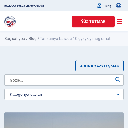
Giriş
HALKARA SÜRÜJILIK GURAMASY
ÝÜZ TUTMAK
Baş sahypa
/
Blog
/
Tanzaniýa barada 10 gyzykly maglumat
ABUNA ÝAZYLYŞMAK