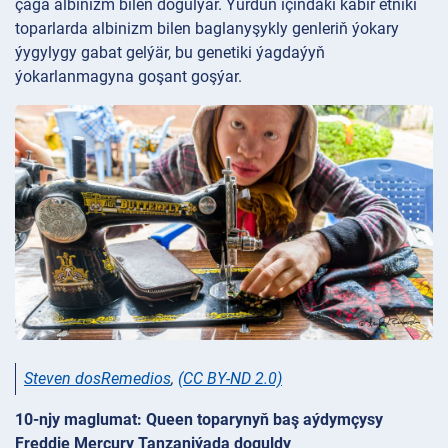
çaga albinizm bilen dogulýar. Ýurduň içindäki käbir etniki
toparlarda albinizm bilen baglanyşykly genleriň ýokary
ýygylygy gabat gelýär, bu genetiki ýagdaýyň
ýokarlanmagyna goşant goşýar.
Steven dosRemedios
,
(CC BY-ND 2.0)
10-njy maglumat: Queen toparynyň baş aýdymçysy
Freddie Mercury Tanzaniýada doguldy