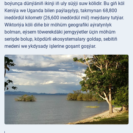
boýunça dünýäniň ikinji iň uly süýji suw kölidir. Bu giň köl
Keniýa we Uganda bilen paýlaşylyp, takmynan 68,800
inedördül kilometr (26,600 inedördül mil) meýdany tutýar.
Wiktoriýa köli diňe bir möhüm geografiki aýratynlyk
bolman, eýsem töwerekdäki jemgyýetler üçin möhüm
serişde bolup, köpdürli ekosystemalary goldap, sebitiň
medeni we ykdysady işlerine goşant goşýar.