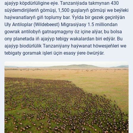
ajaýyp köpdürlüligine eýe. Tanzaniýada takmynan 430
süýdemdirijileriň görnüşi, 1,500 guşlaryň görnüşi we beýleki
haýwanatlaryň giň toplumy bar. Ýylda bir gezek geçirilýän
Uly Antiloplar (Wildebeest) Migrasiýasy 1.5 milliondan
gowrak antilobyň gatnaşmagyny öz içine alýar, bu bolsa
ony planetada iň ajaýyp tebigy wakalardan biri edýär. Bu
ajaýyp biodürlülik Tanzaniýany haýwanat höwesjeňleri we
tebigaty goramak işleri üçin esasy ýere öwürýär.