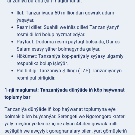
Tanzaniýa barada çalt maglumatlar:
Ilat: Tanzaniýada 60 milliondan gowrak adam
ýaşaýar.
Resmi diller: Suahili we iňlis dilleri Tanzaniýanyň
resmi dilleri bolup hyzmat edýär.
Paýtagt: Dodoma resmi paýtagt bolsa-da, Dar es
Salam esasy şäher bolmagynda galýar.
Hökümet: Tanzaniýa köp-partiýaly syýasy ulgamly
respublika bolup işleýär.
Pul birligi: Tanzaniýa Şillingi (TZS) Tanzaniýanyň
resmi pul birligidir.
1-nji maglumat: Tanzaniýada dünýäde iň köp haýwanat
toplumy bar
Tanzaniýa dünýäde iň köp haýwanat toplumyna eýe
bolmak bilen buýsanýar. Serengeti we Ngorongoro krateri
ýaly meşhur ýerleri öz içine alýan 44-den gowrak milli
seýilgäh we awçylyk goraghanalary bilen, ýurt görnüşleriň