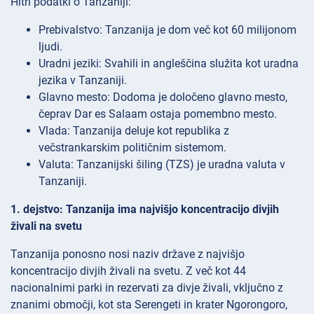
Hitri podatki o Tanzaniji:
Prebivalstvo: Tanzanija je dom več kot 60 milijonom
ljudi.
Uradni jeziki: Svahili in angleščina služita kot uradna
jezika v Tanzaniji.
Glavno mesto: Dodoma je določeno glavno mesto,
čeprav Dar es Salaam ostaja pomembno mesto.
Vlada: Tanzanija deluje kot republika z
večstrankarskim političnim sistemom.
Valuta: Tanzanijski šiling (TZS) je uradna valuta v
Tanzaniji.
1. dejstvo: Tanzanija ima najvišjo koncentracijo divjih
živali na svetu
Tanzanija ponosno nosi naziv države z najvišjo
koncentracijo divjih živali na svetu. Z več kot 44
nacionalnimi parki in rezervati za divje živali, vključno z
znanimi območji, kot sta Serengeti in krater Ngorongoro,