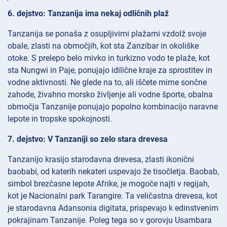
6. dejstvo: Tanzanija ima nekaj odličnih plaž
Tanzanija se ponaša z osupljivimi plažami vzdolž svoje
obale, zlasti na območjih, kot sta Zanzibar in okoliške
otoke. S prelepo belo mivko in turkizno vodo te plaže, kot
sta Nungwi in Paje, ponujajo idilične kraje za sprostitev in
vodne aktivnosti. Ne glede na to, ali iščete mirne sončne
zahode, živahno morsko življenje ali vodne športe, obalna
območja Tanzanije ponujajo popolno kombinacijo naravne
lepote in tropske spokojnosti.
7. dejstvo: V Tanzaniji so zelo stara drevesa
Tanzanijo krasijo starodavna drevesa, zlasti ikonični
baobabi, od katerih nekateri uspevajo že tisočletja. Baobab,
simbol brezčasne lepote Afrike, je mogoče najti v regijah,
kot je Nacionalni park Tarangire. Ta veličastna drevesa, kot
je starodavna Adansonia digitata, prispevajo k edinstvenim
pokrajinam Tanzanije. Poleg tega so v gorovju Usambara