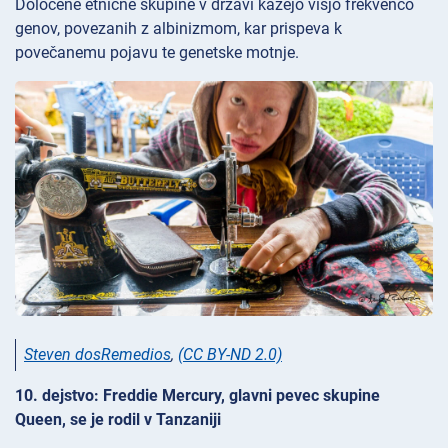
Določene etnične skupine v državi kažejo višjo frekvenco
genov, povezanih z albinizmom, kar prispeva k
povečanemu pojavu te genetske motnje.
Steven dosRemedios
,
(CC BY-ND 2.0)
10. dejstvo: Freddie Mercury, glavni pevec skupine
Queen, se je rodil v Tanzaniji