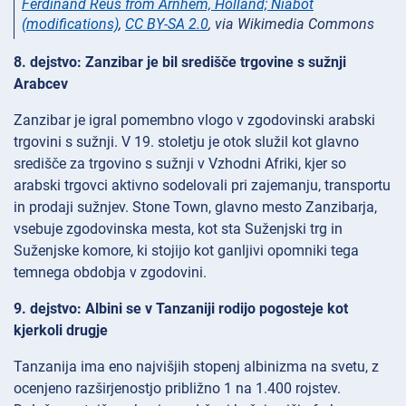
Ferdinand Reus from Arnhem, Holland; Niabot
(modifications)
,
CC BY-SA 2.0
, via Wikimedia Commons
8. dejstvo: Zanzibar je bil središče trgovine s sužnji
Arabcev
Zanzibar je igral pomembno vlogo v zgodovinski arabski
trgovini s sužnji. V 19. stoletju je otok služil kot glavno
središče za trgovino s sužnji v Vzhodni Afriki, kjer so
arabski trgovci aktivno sodelovali pri zajemanju, transportu
in prodaji sužnjev. Stone Town, glavno mesto Zanzibarja,
vsebuje zgodovinska mesta, kot sta Suženjski trg in
Suženjske komore, ki stojijo kot ganljivi opomniki tega
temnega obdobja v zgodovini.
9. dejstvo: Albini se v Tanzaniji rodijo pogosteje kot
kjerkoli drugje
Tanzanija ima eno najvišjih stopenj albinizma na svetu, z
ocenjeno razširjenostjo približno 1 na 1.400 rojstev.