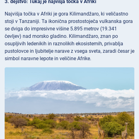
3. dejstvo: Tukaj je najvišja točka v Afriki
Najvišja točka v Afriki je gora Kilimandžaro, ki veličastno
stoji v Tanzaniji. Ta ikonična prostostoječa vulkanska gora
se dviga do impresivne višine 5.895 metrov (19.341
čevljev) nad morsko gladino. Kilimandžaro, znan po
osupljivih ledenikih in raznolikih ekosistemih, privablja
pustolovce in ljubitelje narave z vsega sveta, zaradi česar je
simbol naravne lepote in veličine Afrike.