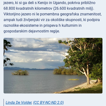
jezero, ki si ga deli s Kenijo in Ugando, pokriva približno
68.800 kvadratnih kilometrov (26.600 kvadratnih milj).
Viktorijino jezero ni le pomembna geografska znamenitost,
ampak tudi življenjski vir za okoliške skupnosti, ki podpira
raznolike ekosisteme in prispeva h kulturnim in
gospodarskim dejavnostim regije.
Linda De Volder
,
(CC BY-NC-ND 2.0)