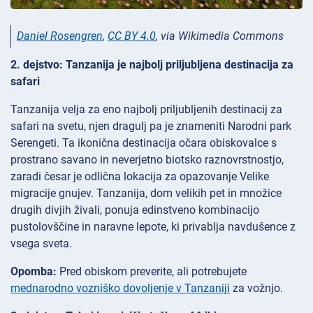
Daniel Rosengren
,
CC BY 4.0
, via Wikimedia Commons
2. dejstvo: Tanzanija je najbolj priljubljena destinacija za
safari
Tanzanija velja za eno najbolj priljubljenih destinacij za
safari na svetu, njen dragulj pa je znameniti Narodni park
Serengeti. Ta ikonična destinacija očara obiskovalce s
prostrano savano in neverjetno biotsko raznovrstnostjo,
zaradi česar je odlična lokacija za opazovanje Velike
migracije gnujev. Tanzanija, dom velikih pet in množice
drugih divjih živali, ponuja edinstveno kombinacijo
pustolovščine in naravne lepote, ki privablja navdušence z
vsega sveta.
Opomba:
Pred obiskom preverite, ali potrebujete
mednarodno vozniško dovoljenje v Tanzaniji
za vožnjo.