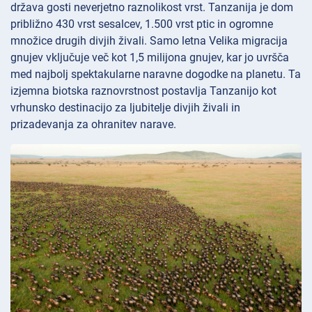
država gosti neverjetno raznolikost vrst. Tanzanija je dom
približno 430 vrst sesalcev, 1.500 vrst ptic in ogromne
množice drugih divjih živali. Samo letna Velika migracija
gnujev vključuje več kot 1,5 milijona gnujev, kar jo uvršča
med najbolj spektakularne naravne dogodke na planetu. Ta
izjemna biotska raznovrstnost postavlja Tanzanijo kot
vrhunsko destinacijo za ljubitelje divjih živali in
prizadevanja za ohranitev narave.