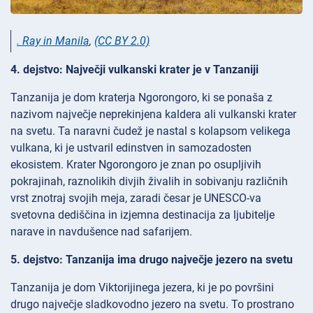
. Ray in Manila
,
(CC BY 2.0)
4. dejstvo: Največji vulkanski krater je v Tanzaniji
Tanzanija je dom kraterja Ngorongoro, ki se ponaša z
nazivom največje neprekinjena kaldera ali vulkanski krater
na svetu. Ta naravni čudež je nastal s kolapsom velikega
vulkana, ki je ustvaril edinstven in samozadosten
ekosistem. Krater Ngorongoro je znan po osupljivih
pokrajinah, raznolikih divjih živalih in sobivanju različnih
vrst znotraj svojih meja, zaradi česar je UNESCO-va
svetovna dediščina in izjemna destinacija za ljubitelje
narave in navdušence nad safarijem.
5. dejstvo: Tanzanija ima drugo največje jezero na svetu
Tanzanija je dom Viktorijinega jezera, ki je po površini
drugo največje sladkovodno jezero na svetu. To prostrano