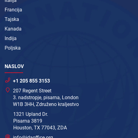
Italija
Francija
Tajska
Kanada
Indija
Poljska
NASLOV
+1 205 855 3153
207 Regent Street
3. nadstropje, pisarna, London
W1B 3HH, Združeno kraljestvo
1321 Upland Dr.
Pisarna 3819
Houston, TX 77043, ZDA
info@idaoffice.org