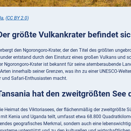
la
,
(CC BY 2.0)
Der größte Vulkankrater befindet si
bergt den Ngorongoro-Krater, der den Titel des größten ungebro
under entstand durch den Einsturz eines großen Vulkans und sch
r Ngorongoro-Krater ist bekannt für seine atemberaubende Lan
 Arten innerhalb seiner Grenzen, was ihn zu einer UNESCO-Welte
r und Safari-Enthusiasten macht.
 Tansania hat den zweitgrößten See 
ie Heimat des Viktoriasees, der flächenmäßig der zweitgrößte Sü
mit Kenia und Uganda teilt, umfasst etwa 68.800 Quadratkilomet
tendes geografisches Merkmal, sondern auch eine lebenswichtig
osysteme unterstützt und zu den kulturellen und wirtschaftlichen 