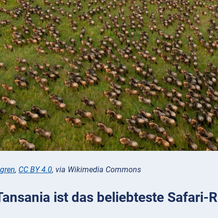
ngren
,
CC BY 4.0
, via Wikimedia Commons
Tansania ist das beliebteste Safari-R