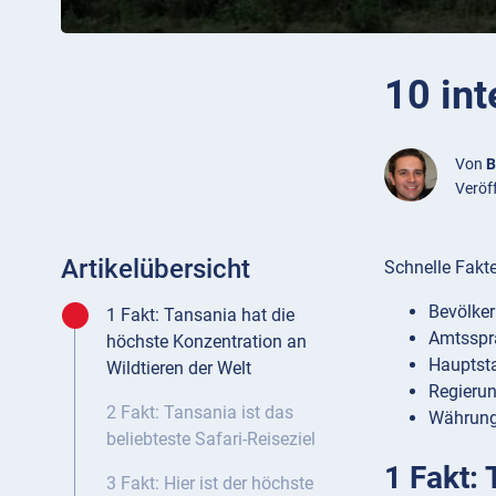
10 int
Von
B
Veröf
Artikelübersicht
Schnelle Fakt
Bevölker
1 Fakt: Tansania hat die
Amtsspra
höchste Konzentration an
Hauptsta
Wildtieren der Welt
Regierun
2 Fakt: Tansania ist das
Währung:
beliebteste Safari-Reiseziel
1 Fakt: 
3 Fakt: Hier ist der höchste