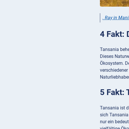
. Ray in Mani
4 Fakt: 
Tansania beher
Dieses Naturw
Ökosystem. De
verschiedener
Naturliebhabe
5 Fakt:
Tansania ist d
sich Tansania 
nur ein bedeu
vielfältige Ök