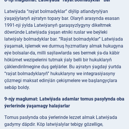
Latwiýada “raýat bolmadyklar” diýlip atlandyrylýan
ýaşaýjylaryň aýratyn topary bar. Olaryň arasynda esasan
1991-nji ýylda Latwiýanyň garaşsyzlygyny dikeltmek
döwründe Latwiýada ýaşan etniki ruslar we beýleki
latwiýaly bolmadyklar bar. “Raýat bolmadyklar” Latwiýada
ýaşamak, işlemek we durmuş hyzmatlary almak hukugyna
eýe bolsalar-da, milli saýlawlarda ses bermek ýa-da käbir
hökümet wezipelerini tutmak ýaly belli bir hukuklaryň
çäklendirilmegine duş gelýärler. Bu aýratyn ýagdaý ýurtda
“raýat bolmadyklaryň” hukuklaryny we integrasiýasyny
çözmegi maksat edinýän çekişmelere we başlangyçlara
sebäp boldy.
9-njy maglumat: Latwiýada adamlar tomus pasylynda oba
ýerlerinde ýaşamagy halaýarlar
Tomus paslynda oba ýerlerinde lezzet almak Latwiýada
gadymy däpdir. Köp latwiýalylar tebigy gözellige,