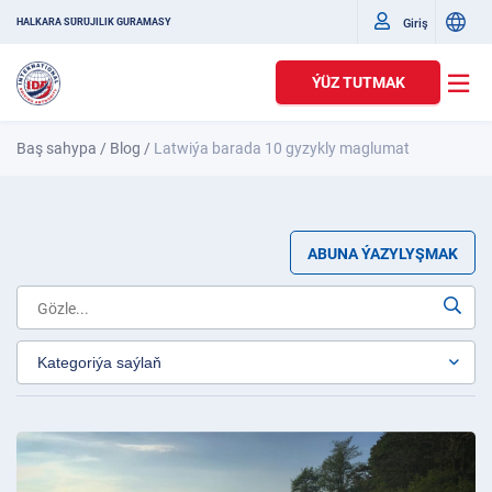
Giriş
HALKARA SÜRÜJILIK GURAMASY
ÝÜZ TUTMAK
Baş sahypa
/
Blog
/
Latwiýa barada 10 gyzykly maglumat
ABUNA ÝAZYLYŞMAK