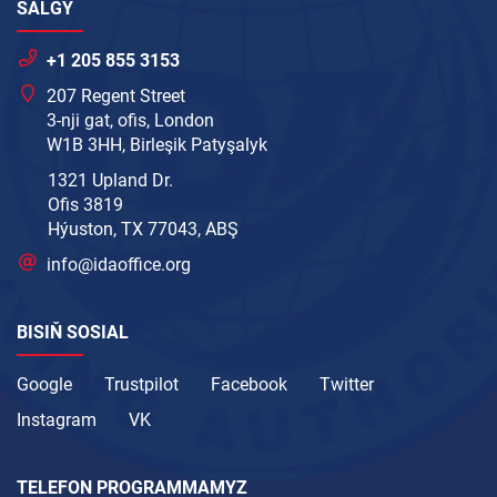
SALGY
+1 205 855 3153
207 Regent Street
3-nji gat, ofis, London
W1B 3HH, Birleşik Patyşalyk
1321 Upland Dr.
Ofis 3819
Hýuston, TX 77043, ABŞ
info@idaoffice.org
BISIŇ SOSIAL
Google
Trustpilot
Facebook
Twitter
Instagram
VK
TELEFON PROGRAMMAMYZ