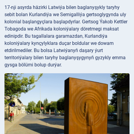
17-nji asyrda häzirki Latwiýa bilen baglanyşykly taryhy
sebit bolan Kurlandiýa we Semigalliýa gertsoglygynda uly
kolonial başlangyçlara başlapdyrlar. Gertsog Ýakob Kettler
Tobagoda we Afrikada koloniýalary döretmegi maksat
edinipdir. Bu tagallalara garamazdan, Kurlandiýa
koloniýalary kynçylyklara duçar boldular we dowam
etdirilmediler. Bu bolsa Latwiýanyň daşary ýurt
territoriýalary bilen taryhy baglanyşygynyň gyzykly emma
gysga bölümi bolup durýar.