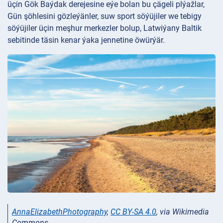
üçin Gök Baýdak derejesine eýe bolan bu çägeli plýažlar,
Gün şöhlesini gözleýänler, suw sport söýüjiler we tebigy
söýüjiler üçin meşhur merkezler bolup, Latwiýany Baltik
sebitinde täsin kenar ýaka jennetine öwürýär.
AnnaElizabethPhotography
,
CC BY-SA 4.0
, via Wikimedia
Commons