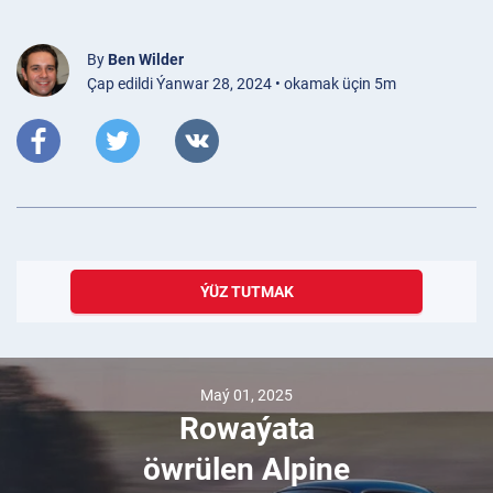
By
Ben Wilder
Çap edildi Ýanwar 28, 2024 • okamak üçin 5m
ÝÜZ TUTMAK
Maý 01, 2025
Rowaýata
öwrülen Alpine