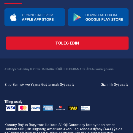
TÖLEG EDIŇ
Awtorlyk hukuklary © 2026 HALKARA SÜRÜJILIK GURAMASY. Ähli hukuklar goralan
Eltip Bermek we Yzyna Gaýtarmak Syýasaty
Gizlinlik Syýasaty
Töleg usuly:
Kanuny Boýun Baçyrma
: Halkara Sürüji Guramasy tarapyndan berlen
Halkara Sürüjilik Rugsady, Amerikan Awtoulag Assosiasiýasy (AAA) ýa-da