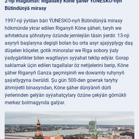
2-nji maglumat: Rigadaky Köne şäher ÝUNESKO-nyň
Bütindünýä mirasy
1997-nji ýyldan bäri ÝUNESKO-nyň Bütindünýä mirasy
hökmünde ykrar edilen Riganyň Köne şäheri, taryh we
arhitektura şöhratyny özünde jemleýän täsin ýerdir. 13-nji
asyryň başlaryna degişli bolan bu orta asyr ajaýyplygy daş
düşelen köçeler, gotik minoralar we Riga sobory ýaly
ýadygärlikler bilen wagtlaýyn syýahat teklip edýär. Gorap
saklamak üçin edilen tagallalar öz netijelerini berip, Köne
şäher Riganyň Ganza geçmişiniň we dowamly ruhynyň
şaýatlygyna öwrüldi. Şu gün 500-den gowrak taryhy
ähmiýetli binasyndan, Köne şäher dünýäniň dürli
ýerlerinden gelýän syýahatçylary özüne çekýän görnükli
merkez bolmagynda galýar.