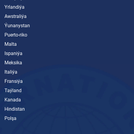
Yrlandiýa
Awstraliýa
Ýunanystan
Puerto-riko
Malta
Ispaniýa
Meksika
Italiýa
Fransiýa
Taýland
Kanada
Hindistan
Polşa