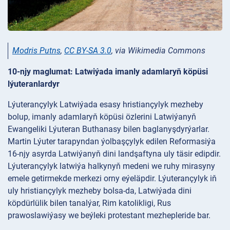
Modris Putns
,
CC BY-SA 3.0
, via Wikimedia Commons
10-njy maglumat: Latwiýada imanly adamlaryň köpüsi
lýuteranlardyr
Lýuterançylyk Latwiýada esasy hristiançylyk mezheby
bolup, imanly adamlaryň köpüsi özlerini Latwiýanyň
Ewangeliki Lýuteran Buthanasy bilen baglanyşdyrýarlar.
Martin Lýuter tarapyndan ýolbaşçylyk edilen Reformasiýa
16-njy asyrda Latwiýanyň dini landşaftyna uly täsir edipdir.
Lýuterançylyk latwiýa halkynyň medeni we ruhy mirasyny
emele getirmekde merkezi orny eýeläpdir. Lýuterançylyk iň
uly hristiançylyk mezheby bolsa-da, Latwiýada dini
köpdürlülik bilen tanalýar, Rim katolikligi, Rus
prawoslawiýasy we beýleki protestant mezhepleride bar.