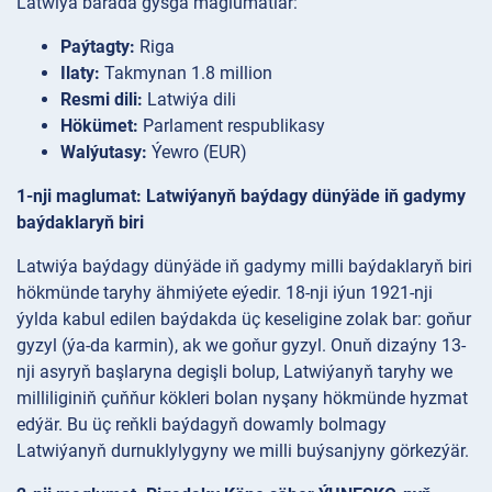
Latwiýa barada gysga maglumatlar:
Paýtagty:
Riga
Ilaty:
Takmynan 1.8 million
Resmi dili:
Latwiýa dili
Hökümet:
Parlament respublikasy
Walýutasy:
Ýewro (EUR)
1-nji maglumat: Latwiýanyň baýdagy dünýäde iň gadymy
baýdaklaryň biri
Latwiýa baýdagy dünýäde iň gadymy milli baýdaklaryň biri
hökmünde taryhy ähmiýete eýedir. 18-nji iýun 1921-nji
ýylda kabul edilen baýdakda üç keseligine zolak bar: goňur
gyzyl (ýa-da karmin), ak we goňur gyzyl. Onuň dizaýny 13-
nji asyryň başlaryna degişli bolup, Latwiýanyň taryhy we
milliliginiň çuňňur kökleri bolan nyşany hökmünde hyzmat
edýär. Bu üç reňkli baýdagyň dowamly bolmagy
Latwiýanyň durnuklylygyny we milli buýsanjyny görkezýär.