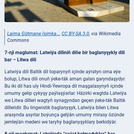
Laima Gūtmane (simka…
,
CC BY-SA 3.0
, via Wikimedia
Commons
7-nji maglumat: Latwiýa diliniň diňe bir baglanyşykly dili
bar – Litwa dili
Latwiýa dili Baltik dil toparynyň içinde aýratyn orna eýe
bolup, Litwa dili onuň ýeke-täk aman galan garyndaşydyr.
Bu iki dil has uly Hindi-Ýewropa dil maşgalasynyň içinde
umumy gelip çykyşy paýlaşýarlar. Häzirki wagtda Latwiýa
we Litwa dilleri wagtyň synagyndan geçen ýeke-täk Baltik
dilleridir. Bu lingwistik baglanyşyk, Latwiýa bilen Litwa
arasynda asyrlar boýunça gelýän umumy mirasy özünde
jemleýän medeni we taryhy baglanyşyklary berkidýär.
8-nji maglumat: Latwiýada “raýat bolmadyklar” bar