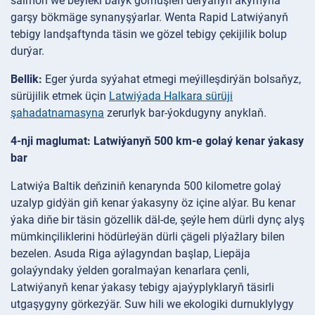
salmon we beýleki balyk görnüşleri derýanyň akymyna
garşy bökmäge synanyşýarlar. Wenta Rapid Latwiýanyň
tebigy landşaftynda täsin we gözel tebigy çekijilik bolup
durýar.
Bellik:
Eger ýurda syýahat etmegi meýilleşdirýän bolsaňyz,
sürüjilik etmek üçin
Latwiýada Halkara sürüji
şahadatnamasyna
zerurlyk bar-ýokdugyny anyklaň.
4-nji maglumat: Latwiýanyň 500 km-e golaý kenar ýakasy
bar
Latwiýa Baltik deňziniň kenarynda 500 kilometre golaý
uzalyp gidýän giň kenar ýakasyny öz içine alýar. Bu kenar
ýaka diňe bir täsin gözellik däl-de, şeýle hem dürli dynç alyş
mümkinçiliklerini hödürleýän dürli çägeli plýažlary bilen
bezelen. Asuda Riga aýlagyndan başlap, Liepäja
golaýyndaky ýelden goralmaýan kenarlara çenli,
Latwiýanyň kenar ýakasy tebigy ajaýyplyklaryň täsirli
utgaşygyny görkezýär. Suw hili we ekologiki durnuklylygy