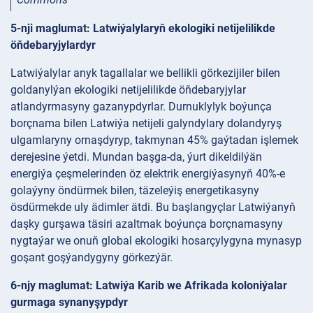
5-nji maglumat: Latwiýalylaryň ekologiki netijelilikde
öňdebaryjylardyr
Latwiýalylar anyk tagallalar we bellikli görkezijiler bilen
goldanylýan ekologiki netijelilikde öňdebaryjylar
atlandyrmasyny gazanypdyrlar. Durnuklylyk boýunça
borçnama bilen Latwiýa netijeli galyndylary dolandyryş
ulgamlaryny ornaşdyryp, takmynan 45% gaýtadan işlemek
derejesine ýetdi. Mundan başga-da, ýurt dikeldilýän
energiýa çeşmelerinden öz elektrik energiýasynyň 40%-e
golaýyny öndürmek bilen, täzeleýiş energetikasyny
ösdürmekde uly ädimler ätdi. Bu başlangyçlar Latwiýanyň
daşky gurşawa täsiri azaltmak boýunça borçnamasyny
nygtaýar we onuň global ekologiki hosarçylygyna mynasyp
goşant goşýandygyny görkezýär.
6-njy maglumat: Latwiýa Karib we Afrikada koloniýalar
gurmaga synanyşypdyr