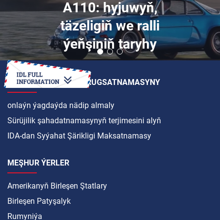
A110: hyjuwyň,
täzeligiň we ralli
ýeňşiniň taryhy
HALKARA SÜRÜJILIK RUGSATNAMASYNY
onlaýn ýagdaýda nädip almaly
Sürüjilik şahadatnamasynyň terjimesini alyň
IDA-dan Syýahat Şärikligi Maksatnamasy
MEŞHUR ÝERLER
Amerikanyň Birleşen Ştatlary
Birleşen Patyşalyk
Rumyniýa