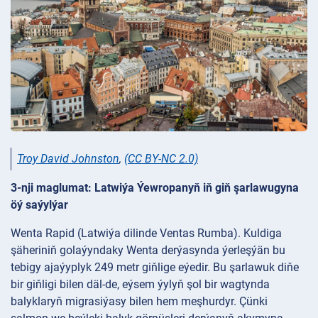
Troy David Johnston
,
(CC BY-NC 2.0)
3-nji maglumat: Latwiýa Ýewropanyň iň giň şarlawugyna
öý saýylýar
Wenta Rapid (Latwiýa dilinde Ventas Rumba). Kuldiga
şäheriniň golaýyndaky Wenta derýasynda ýerleşýän bu
tebigy ajaýyplyk 249 metr giňlige eýedir. Bu şarlawuk diňe
bir giňligi bilen däl-de, eýsem ýylyň şol bir wagtynda
balyklaryň migrasiýasy bilen hem meşhurdyr. Çünki