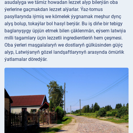
asudalyga we tämiz howadan lezzet alyp bilerýän oba
ýerlerine gaçmakdan lezzet alýarlar. Ýaz-tomus
pasyllarynda iýmiş we kömelek ýygnamak meşhur dynç
alyş bolup, tokaýlar bol hasyl berýär. Bu iş diňe bir tebigy
baglanyşygy üpjün etmek bilen çäklenmän, eýsem latwiýa
milli tagamlary üçin lezzetli ingredientleriň hem çeşmesi.
Oba ýerleri maşgalalaryň we dostlaryň gülküsinden güýç
alyp, Latwiýanyň gözel landşaftlarynyň arasynda ömürlik
ýatlamalar döredýär.