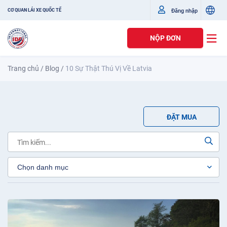
Đăng nhập
CƠ QUAN LÁI XE QUỐC TẾ
NỘP ĐƠN
Trang chủ
/
Blog
/
10 Sự Thật Thú Vị Về Latvia
ĐẶT MUA