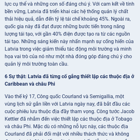
lực cụ thể và những con số đáng chú ý. Với cam kết về tính
bền vững, Latvia đã triển khai các hệ thống quản lý chất
thải hiệu quả, dẫn đến tỷ lệ tái chế khoảng 45%. Ngoài ra,
quốc gia này đã đạt được những bước tiến trong năng
lượng tái tạo, với gần 40% điện được tạo ra từ các nguồn
tái tạo. Những sáng kiến này nhấn mạnh sự cống hiến của
Latvia trong việc giảm thiểu tác động môi trường và minh
họa vai trò của nó như một nhà đóng góp đáng chú ý cho
quản lý môi trường toàn cầu.
6 Sự thật: Latvia đã từng cố gắng thiết lập các thuộc địa ở
Caribbean và châu Phi
Vào thế kỷ 17, Công quốc Courland và Semigallia, một
vùng lịch sử gắn liền với Latvia ngày nay, đã bắt đầu các
cuộc phiêu lưu thuộc địa đầy tham vọng. Công tước Jacob
Kettler đã nhắm đến việc thiết lập các thuộc địa ở Tobago
và châu Phi. Mặc dù có những nỗ lực này, các thuộc địa
Courland đã phải đối mặt với nhiều thách thức và không