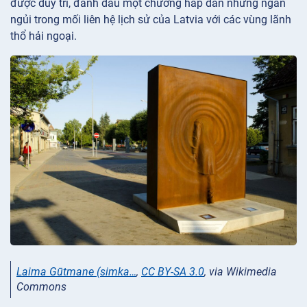
được duy trì, đánh dấu một chương hấp dẫn nhưng ngắn
ngủi trong mối liên hệ lịch sử của Latvia với các vùng lãnh
thổ hải ngoại.
Laima Gūtmane (simka…
,
CC BY-SA 3.0
, via Wikimedia
Commons