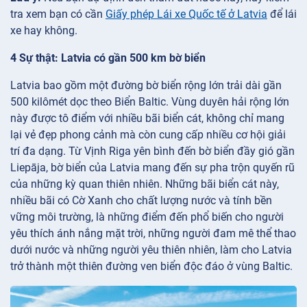
tra xem bạn có cần
Giấy phép Lái xe Quốc tế ở Latvia
để lái
xe hay không.
4 Sự thật: Latvia có gần 500 km bờ biển
Latvia bao gồm một đường bờ biển rộng lớn trải dài gần
500 kilômét dọc theo Biển Baltic. Vùng duyên hải rộng lớn
này được tô điểm với nhiều bãi biển cát, không chỉ mang
lại vẻ đẹp phong cảnh mà còn cung cấp nhiều cơ hội giải
trí đa dạng. Từ Vịnh Riga yên bình đến bờ biển đầy gió gần
Liepāja, bờ biển của Latvia mang đến sự pha trộn quyến rũ
của những kỳ quan thiên nhiên. Những bãi biển cát này,
nhiều bãi có Cờ Xanh cho chất lượng nước và tính bền
vững môi trường, là những điểm đến phổ biến cho người
yêu thích ánh nắng mặt trời, những người đam mê thể thao
dưới nước và những người yêu thiên nhiên, làm cho Latvia
trở thành một thiên đường ven biển độc đáo ở vùng Baltic.