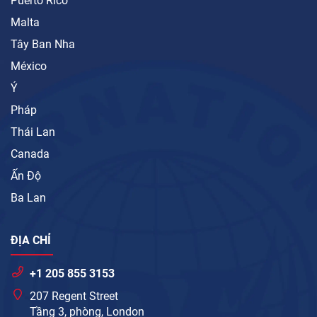
Puerto Rico
Malta
Tây Ban Nha
México
Ý
Pháp
Thái Lan
Canada
Ấn Độ
Ba Lan
ĐỊA CHỈ
+1 205 855 3153
207 Regent Street
Tầng 3, phòng, London