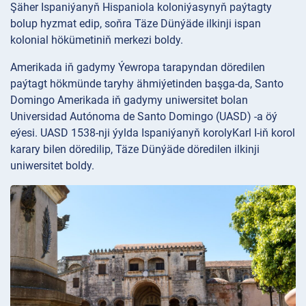
Şäher Ispaniýanyň Hispaniola koloniýasynyň paýtagty
bolup hyzmat edip, soňra Täze Dünýäde ilkinji ispan
kolonial hökümetiniň merkezi boldy.
Amerikada iň gadymy Ýewropa tarapyndan döredilen
paýtagt hökmünde taryhy ähmiýetinden başga-da, Santo
Domingo Amerikada iň gadymy uniwersitet bolan
Universidad Autónoma de Santo Domingo (UASD) -a öý
eýesi. UASD 1538-nji ýylda Ispaniýanyň korolyKarl I-iň korol
karary bilen döredilip, Täze Dünýäde döredilen ilkinji
uniwersitet boldy.