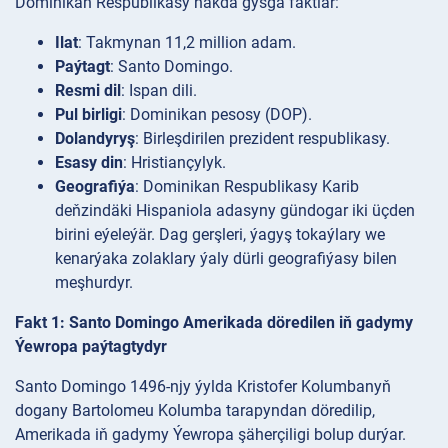
Dominikan Respublikasy hakda gysga faktlar:
Ilat
: Takmynan 11,2 million adam.
Paýtagt
: Santo Domingo.
Resmi dil
: Ispan dili.
Pul birligi
: Dominikan pesosy (DOP).
Dolandyryş
: Birleşdirilen prezident respublikasy.
Esasy din
: Hristiançylyk.
Geografiýa
: Dominikan Respublikasy Karib
deňzindäki Hispaniola adasyny gündogar iki üçden
birini eýeleýär. Dag gerşleri, ýagyş tokaýlary we
kenarýaka zolaklary ýaly dürli geografiýasy bilen
meşhurdyr.
Fakt 1: Santo Domingo Amerikada döredilen iň gadymy
Ýewropa paýtagtydyr
Santo Domingo 1496-njy ýylda Kristofer Kolumbanyň
dogany Bartolomeu Kolumba tarapyndan döredilip,
Amerikada iň gadymy Ýewropa şäherçiligi bolup durýar.