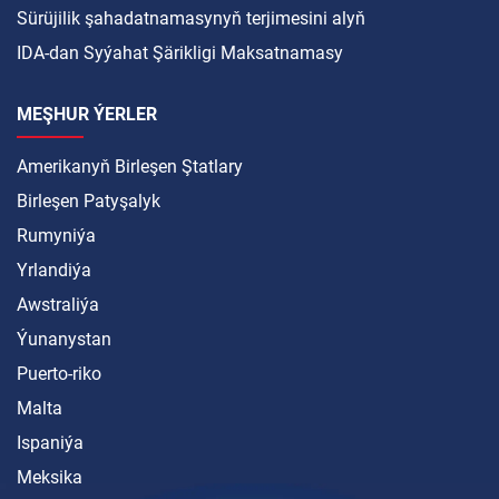
Sürüjilik şahadatnamasynyň terjimesini alyň
IDA-dan Syýahat Şärikligi Maksatnamasy
MEŞHUR ÝERLER
Amerikanyň Birleşen Ştatlary
Birleşen Patyşalyk
Rumyniýa
Yrlandiýa
Awstraliýa
Ýunanystan
Puerto-riko
Malta
Ispaniýa
Meksika