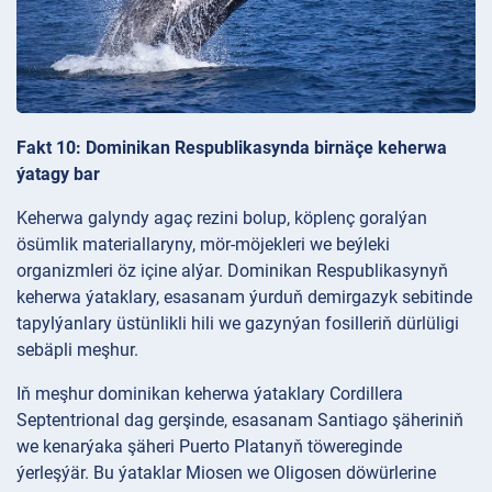
Fakt 10: Dominikan Respublikasynda birnäçe keherwa
ýatagy bar
Keherwa galyndy agaç rezini bolup, köplenç goralýan
ösümlik materiallaryny, mör-möjekleri we beýleki
organizmleri öz içine alýar. Dominikan Respublikasynyň
keherwa ýataklary, esasanam ýurduň demirgazyk sebitinde
tapylýanlary üstünlikli hili we gazynýan fosilleriň dürlüligi
sebäpli meşhur.
Iň meşhur dominikan keherwa ýataklary Cordillera
Septentrional dag gerşinde, esasanam Santiago şäheriniň
we kenarýaka şäheri Puerto Platanyň töwereginde
ýerleşýär. Bu ýataklar Miosen we Oligosen döwürlerine