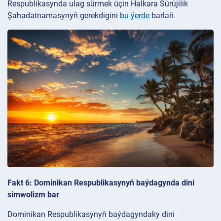
Respublikasynda ulag sürmek üçin Halkara Sürüjilik
Şahadatnamasynyň gerekdigini
bu ýerde
barlaň.
Fakt 6: Dominikan Respublikasynyň baýdagynda dini
simwolizm bar
Dominikan Respublikasynyň baýdagyndaky dini