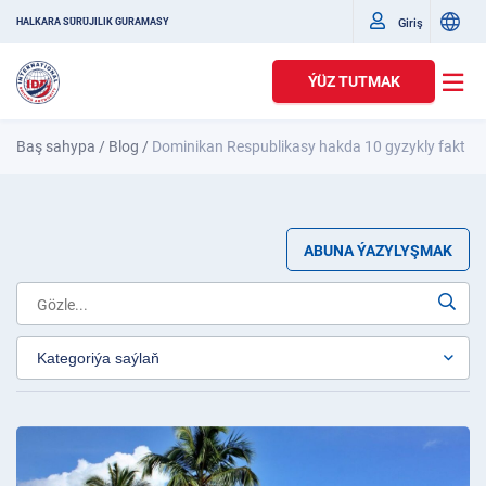
Giriş
HALKARA SÜRÜJILIK GURAMASY
ÝÜZ TUTMAK
Baş sahypa
/
Blog
/
Dominikan Respublikasy hakda 10 gyzykly fakt
ABUNA ÝAZYLYŞMAK