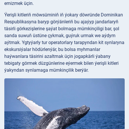
emizmek üçin.
Ýerişli kitleriň möwsüminiň iň ýokary döwründe Dominikan
Respublikasyna baryp görýänleriň bu ajaýyp jandarlaryň
täsirli görkezişlerine şaýat bolmaga mümkinçiligi bar, şol
sanda suwuň üstüne çykmak, guýruk urmak we aýdym
aýtmak. Ygtyýarly tur operatorlary tarapyndan kit synlaryna
ekskursiýalar hödürlenýär, bu bolsa myhmanlar
haýwanlara täsirini azaltmak üçin jogapkärli ýabany
tebigaty görmek düzgünlerine eýermek bilen ýerişli kitleri
ýakyndan synlamaga mümkinçilik berýär.