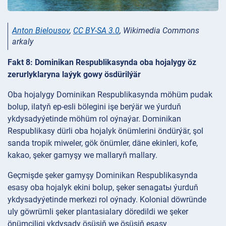
Anton Bielousov
,
CC BY-SA 3.0
, Wikimedia Commons
arkaly
Fakt 8: Dominikan Respublikasynda oba hojalygy öz
zerurlyklaryna laýyk gowy ösdürilýär
Oba hojalygy Dominikan Respublikasynda möhüm pudak
bolup, ilatyň ep-esli bölegini işe berýär we ýurduň
ykdysadyýetinde möhüm rol oýnaýar. Dominikan
Respublikasy dürli oba hojalyk önümlerini öndürýär, şol
sanda tropik miweler, gök önümler, däne ekinleri, kofe,
kakao, şeker gamyşy we mallaryň mallary.
Geçmişde şeker gamyşy Dominikan Respublikasynda
esasy oba hojalyk ekini bolup, şeker senagatы ýurduň
ykdysadyýetinde merkezi rol oýnady. Kolonial döwründe
uly göwrümli şeker plantasialary döredildi we şeker
önümçiligi ykdysady ösüşiň we ösüşiň esasy