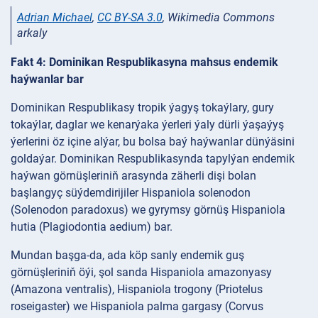
Adrian Michael
,
CC BY-SA 3.0
, Wikimedia Commons
arkaly
Fakt 4: Dominikan Respublikasyna mahsus endemik
haýwanlar bar
Dominikan Respublikasy tropik ýagyş tokaýlary, gury
tokaýlar, daglar we kenarýaka ýerleri ýaly dürli ýaşaýyş
ýerlerini öz içine alýar, bu bolsa baý haýwanlar dünýäsini
goldaýar. Dominikan Respublikasynda tapylýan endemik
haýwan görnüşleriniň arasynda zäherli dişi bolan
başlangyç süýdemdirijiler Hispaniola solenodon
(Solenodon paradoxus) we gyrymsy görnüş Hispaniola
hutia (Plagiodontia aedium) bar.
Mundan başga-da, ada köp sanly endemik guş
görnüşleriniň öýi, şol sanda Hispaniola amazonyasy
(Amazona ventralis), Hispaniola trogony (Priotelus
roseigaster) we Hispaniola palma gargasy (Corvus