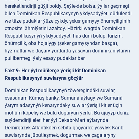
hereketlendiriji güýji boldy. Şeýle-de bolsa, ýyllar geçmegi
bilen Dominikan Respublikasynyň ykdysadyýeti dürlülendi
we täze pudaklar ýüze çykdy, şeker gamyşy önümçiliginiň
otnositel ähmiýetini azaltdy. Häzirki wagtda Dominikan
Respublikasynyň ykdysadyýeti has dürli bolup, turizm,
önümçilik, oba hojalygy (şeker gamyşyndan başga),
hyzmatlar we daşary ýurtlarda ýaşaýan dominikanlylaryň
pul ibermegi ýaly esasy pudaklar bar.
Fakt 9: Her ýyl müňlerçe ýerişli kit Dominikan
Respublikasynyň suwlaryna göçýär
Dominikan Respublikasynyň töweregindäki suwlar,
esasanam Kümüş banky, Samaná aýlagy we Samaná
ýarym adasynýň kenaryndaky suwlar ýerişli kitler üçin
möhüm köpeliş we bala dogurýan ýerler. Bu ajaýyp deňiz
süýdemdirijileleri her ýyl Dekabr-Mart aýlarynda
Demirgazyk Atlantikden sebitä göçýärler, yssylyk Karib
suwlarynda jübütleşmek, dogurmaк we çagalaryny