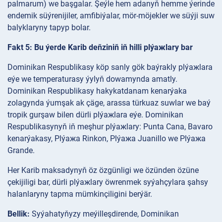
palmarum) we başgalar. Şeýle hem adanyň hemme ýerinde
endemik süýrenijiler, amfibiýalar, mör-möjekler we süýji suw
balyklaryny tapyp bolar.
Fakt 5: Bu ýerde Karib deňziniň iň hilli plýaжlary bar
Dominikan Respublikasy köp sanly gök baýrakly plýaжlara
eýe we temperaturasy ýylyň dowamynda amatly.
Dominikan Respublikasy hakykatdanam kenarýaka
zolagynda ýumşak ak çäge, arassa türkuaz suwlar we baý
tropik gurşaw bilen dürli plýaжlara eýe. Dominikan
Respublikasynyň iň meşhur plýaжlary: Punta Cana, Bavaro
kenarýakasy, Plýaжa Rinkon, Plýaжa Juanillo we Plýaжa
Grande.
Her Karib maksadynyň öz özgünligi we özünden özüne
çekijiligi bar, dürli plýaжlary öwrenmek syýahçylara şahsy
halanlaryny tapma mümkinçiligini berýär.
Bellik:
Syýahatyňyzy meýilleşdirende, Dominikan