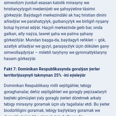
simwolizm ýurduň esasan katolik mirasyny we
hristiançylygyň medeniýeti we şahsyýetine täsirini
görkezýär. Baýdagyň merkezindäki ak haç hristian dinini
aňladýar we parahatçylyk, gurbançylyk we birligiň nyşany
bolup hyzmat edýär. Haçyň merkezinde gerb bar, onda
galkan, alty naýza, lawrel şaha we palma şahasy
görkezilýär. Mundan başga-da, baýdagyň reňkleri – gök,
azatlyk aňladýar we gyzyl, garaşsyzlyk üçin dökülen gany
simwollaşdyrýar – miletiň taryhyny we gymmatlyklaryny
hasam görkezýär.
Fakt 7: Dominikan Respublikasynda goralýan ýerler
territoriýasynyň takmynan 25% -ini eýeleýär
Dominikan Respublikasy milli seýilgähler, tebigy
goraghanalar, deňiz seýilgähleri we goragly peýzaжlaryň
beýleki görnüşleri ýaly goragly ýerleri döretmek arkaly
tebigy mirasyny goramak üçin uly tagallalar etdi. Bu ýerler
biodürliligini goramak, tebigy baýlyklary goramak we