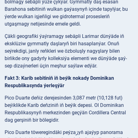
bolmagy sebäpli ýüze çykýar. Gymmatly daş esasan
Barahona sebitiniň wulkan gaýasynyň içinde tapylýar, bu
ýerde wulkan işjeňligi we gidrotermal prosesleriň
utgaşmagy netijesinde emele geldi.
Çäkli geografiki ýaýramagy sebäpli Larimar dünýäde iň
eksklüziw gymmatly daşlaryň biri hasaplanýar. Onuň
seýrekdigi, janly reňkleri we özboluşly nagyşlary bilen
birlikde ony gadyrly kolleksiýa elementi we dünýäde şaý-
sep dizaýnerleri üçin meşhur saýlaw edýär.
Fakt 3: Karib sebitiniň iň beýik nokady Dominikan
Respublikasynda ýerleşýär
Pico Duarte deňiz derejesinden 3,087 metr (10,128 fut)
beýiklikde Karib deňziniň iň beýik depesi. Ol Dominikan
Respublikasynyň merkezinden geçýän Cordillera Central
dag gerşiniň bir bölegidir.
Pico Duarte töweregindäki peýzaژyň ajaýyp panorama