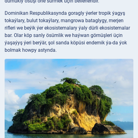
durnukly ösüşi öňe sürmek üçin bellenendir.
Dominikan Respublikasynda goragly ýerler tropik ýagyş
tokaýlary, bulut tokaýlary, mangrowa bataglygy, merjen
rifleri we beýik ýer ekosistemalary ýaly dürli ekosistemalar
bar. Olar köp sanly ösümlik we haýwan görnüşleri üçin
ýaşaýyş ýeri berýär, şol sanda köpüsi endemik ýa-da ýok
bolmak howpy astynda.