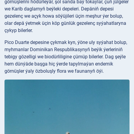
görnüşlerini hödürleýär, şol sanda baý tokaýlar, çuň jülgeler
we Karib daglarnyň beýleki depeleri. Depäniň depesi
gezelenç we açyk howa söýüjileri üçin meşhur ýer bolup,
olar depä ýetmek üçin köp günlük gezelenç syýahatlaryna
çykyp bilerler.
Pico Duarte depesine çykmak kyn, ýöne uly syýahat bolup,
myhmanlar Dominikan Respublikasynyň beýik ýerleriniň
tebigy gözelligi we biodürliligine çümüp bilerler. Dag şeýle
hem dünýäde başga hiç ýerde tapylmaýan endemik
görnüşler ýaly özboluşly flora we faunanyň öýi.