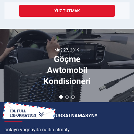
ÝÜZ TUTMAK
Maý 27, 2019
Göçme
Awtomobil
Kondisioneri
HALKARA SÜRÜJILIK RUGSATNAMASYNY
onlaýn ýagdaýda nädip almaly