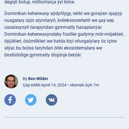
degişli bolup, millionlarça ýyl köne.
Dominikan keherwasy aýdyňlygy, reňki we goraýan ajaýyp
nusgalary üçin alymlaryň, kolleksionerleriň we şaý-sep
ussalarynyň tarapyndan gymmatly hasaplanýar.
Dominikan keherwasyndaky fosiller gadymy mör-möjekleri,
öýjükleri, ösümlikleri we hatda kiçi oňurgalylary öz içine
alýar, bu bolsa taryhdan öňki ekosistemalara we
biodürlülige gymmatly düşünje berýär.
By
Ben Wilder
Çap edildi Aprel 14, 2024 • okamak üçin 7m