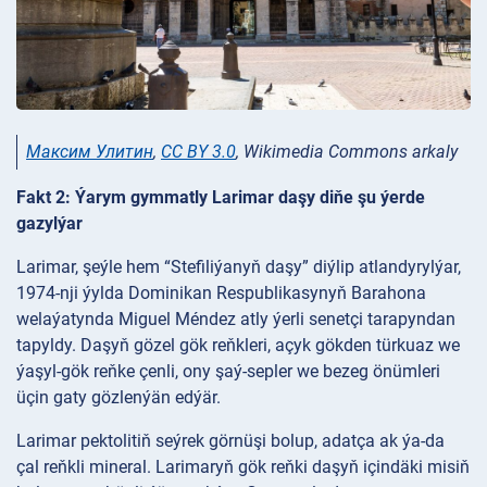
Максим Улитин
,
CC BY 3.0
, Wikimedia Commons arkaly
Fakt 2: Ýarym gymmatly Larimar daşy diňe şu ýerde
gazylýar
Larimar, şeýle hem “Stefiliýanyň daşy” diýlip atlandyrylýar,
1974-nji ýylda Dominikan Respublikasynyň Barahona
welaýatynda Miguel Méndez atly ýerli senetçi tarapyndan
tapyldy. Daşyň gözel gök reňkleri, açyk gökden türkuaz we
ýaşyl-gök reňke çenli, ony şaý-sepler we bezeg önümleri
üçin gaty gözlenýän edýär.
Larimar pektolitiň seýrek görnüşi bolup, adatça ak ýa-da
çal reňkli mineral. Larimaryň gök reňki daşyň içindäki misiň