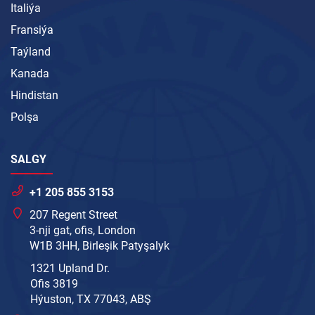
Italiýa
Fransiýa
Taýland
Kanada
Hindistan
Polşa
SALGY
+1 205 855 3153
207 Regent Street
3-nji gat, ofis, London
W1B 3HH, Birleşik Patyşalyk
1321 Upland Dr.
Ofis 3819
Hýuston, TX 77043, ABŞ