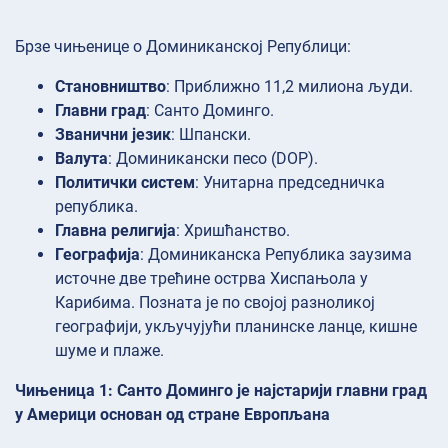
Брзе чињенице о Доминиканској Републици:
Становништво
: Приближно 11,2 милиона људи.
Главни град
: Санто Доминго.
Званични језик
: Шпански.
Валута
: Доминикански песо (DOP).
Политички систем
: Унитарна председничка
република.
Главна религија
: Хришћанство.
Географија
: Доминиканска Република заузима
источне две трећине острва Хиспањола у
Карибима. Позната је по својој разноликој
географији, укључујући планинске ланце, кишне
шуме и плаже.
Чињеница 1: Санто Доминго је најстарији главни град
у Америци основан од стране Европљана