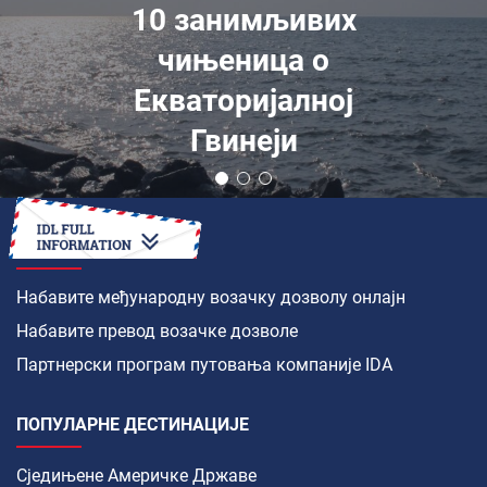
10 занимљивих
чињеница о
Екваторијалној
Гвинеји
КАКО ДА
Набавите међународну возачку дозволу онлајн
Набавите превод возачке дозволе
Партнерски програм путовања компаније IDA
ПОПУЛАРНЕ ДЕСТИНАЦИЈЕ
Сједињене Америчке Државе