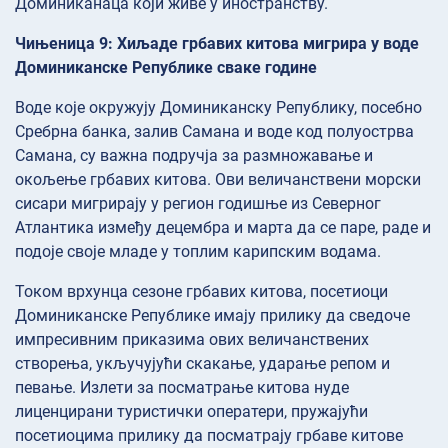
Доминиканаца који живе у иностранству.
Чињеница 9: Хиљаде грбавих китова мигрира у воде
Доминиканске Републике сваке године
Воде које окружују Доминиканску Републику, посебно
Сребрна банка, залив Самана и воде код полуострва
Самана, су важна подручја за размножавање и
окољење грбавих китова. Ови величанствени морски
сисари мигрирају у регион годишње из Северног
Атлантика између децембра и марта да се паре, раде и
подоје своје младе у топлим карипским водама.
Током врхунца сезоне грбавих китова, посетиоци
Доминиканске Републике имају прилику да сведоче
импресивним приказима ових величанствених
створења, укључујући скакање, ударање репом и
певање. Излети за посматрање китова нуде
лиценцирани туристички оператери, пружајући
посетиоцима прилику да посматрају грбаве китове