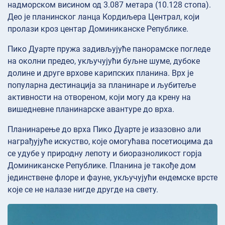
надморском висином од 3.087 метара (10.128 стопа).
Део је планинског ланца Кордиљера Централ, који
пролази кроз центар Доминиканске Републике.
Пико Дуарте пружа задивљујуће панорамске погледе
на околни предео, укључујући буљне шуме, дубоке
долине и друге врхове карипских планина. Врх је
популарна дестинација за планинаре и љубитеље
активности на отвореном, који могу да крену на
вишедневне планинарске авантуре до врха.
Планинарење до врха Пико Дуарте је изазовно али
награђујуће искуство, које омогућава посетиоцима да
се удубе у природну лепоту и биоразноликост горја
Доминиканске Републике. Планина је такође дом
јединствене флоре и фауне, укључујући ендемске врсте
које се не налазе нигде другде на свету.