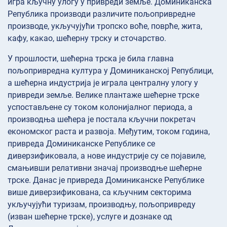
игра кључну улогу у привреди земље. Доминиканска
Република производи различите пољопривредне
производе, укључујући тропско воће, поврће, жита,
кафу, какао, шећерну трску и сточарство.
У прошлости, шећерна трска је била главна
пољопривредна култура у Доминиканској Републици,
а шећерна индустрија је играла централну улогу у
привреди земље. Велике плантаже шећерне трске
успостављене су током колонијалног периода, а
производња шећера је постала кључни покретач
економског раста и развоја. Међутим, током година,
привреда Доминиканске Републике се
диверзификовала, а нове индустрије су се појавиле,
смањивши релативни значај производње шећерне
трске. Данас је привреда Доминиканске Републике
више диверзификована, са кључним секторима
укључујући туризам, производњу, пољопривреду
(изван шећерне трске), услуге и дознаке од