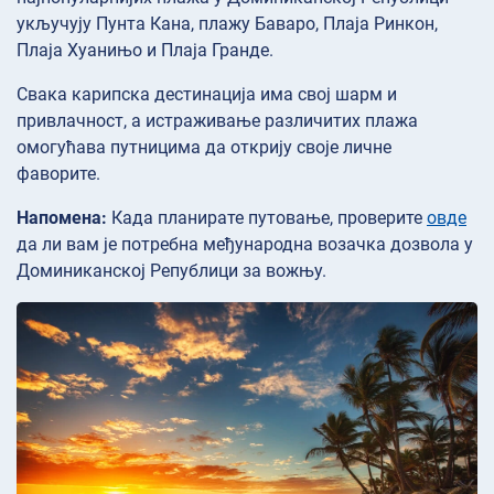
укључују Пунта Кана, плажу Баваро, Плаја Ринкон,
Плаја Хуанињо и Плаја Гранде.
Свака карипска дестинација има свој шарм и
привлачност, а истраживање различитих плажа
омогућава путницима да открију своје личне
фаворите.
Напомена:
Када планирате путовање, проверите
овде
да ли вам је потребна међународна возачка дозвола у
Доминиканској Републици за вожњу.