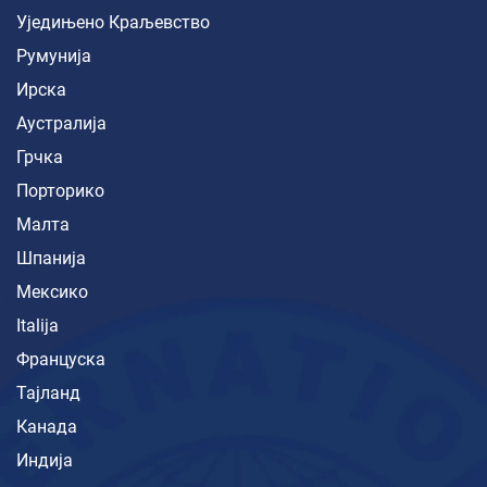
Уједињено Краљевство
Румунија
Ирска
Аустралија
Грчка
Порторико
Малта
Шпанија
Мексико
Italija
Француска
Тајланд
Канада
Индија