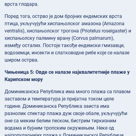
врста глодара.
Поред тога, острво је дом бројних ендемских врста
птица, укључујући хиспањолског амазона (Amazona
ventralis), хиспањолског трогона (Priotelus roseigaster) и
хиспањолску палмину врану (Corvus palmarum),
између осталих. Постоје такође ендемски гмизавци,
водоземци, инсекти и слатководне рибе које се налазе
широм острва.
Чињеница 5: Овде се налазе најквалитетније плаже у
Карипском мору
Доминиканска Република има много плажа са плавом
заставом и температура је пријатна током целе
године. Доминиканска Република заиста има
разнолик спектар плажа дуж своје обале, укључујући
оне са меким белим песком, бистрим тиркизним
водама и бујним тропским окружењем. Неке од
најпопуларнијих плажа у Доминиканској Републици