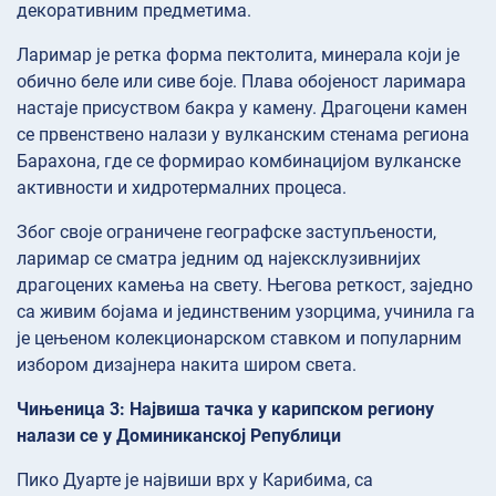
декоративним предметима.
Ларимар је ретка форма пектолита, минерала који је
обично беле или сиве боје. Плава обојеност ларимара
настаје присуством бакра у камену. Драгоцени камен
се првенствено налази у вулканским стенама региона
Барахона, где се формирао комбинацијом вулканске
активности и хидротермалних процеса.
Због своје ограничене географске заступљености,
ларимар се сматра једним од најексклузивнијих
драгоцених камења на свету. Његова реткост, заједно
са живим бојама и јединственим узорцима, учинила га
је цењеном колекционарском ставком и популарним
избором дизајнера накита широм света.
Чињеница 3: Највиша тачка у карипском региону
налази се у Доминиканској Републици
Пико Дуарте је највиши врх у Карибима, са