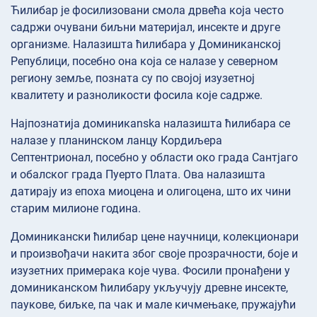
Ћилибар је фосилизовани смола дрвећа која често
садржи очувани биљни материјал, инсекте и друге
организме. Налазишта ћилибара у Доминиканској
Републици, посебно она која се налазе у северном
региону земље, позната су по својој изузетној
квалитету и разноликости фосила које садрже.
Најпознатија доминикanska налазишта ћилибара се
налазе у планинском ланцу Кордиљера
Септентрионал, посебно у области око града Сантјаго
и обалског града Пуерто Плата. Ова налазишта
датирају из епоха миоцена и олигоцена, што их чини
старим милионе година.
Доминикански ћилибар цене научници, колекционари
и произвођачи накита због своје прозрачности, боје и
изузетних примерака које чува. Фосили пронађени у
доминиканском ћилибару укључују древне инсекте,
паукове, биљке, па чак и мале кичмењаке, пружајући