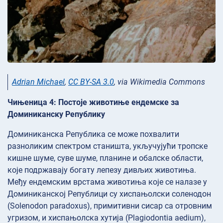
Adrian Michael
,
CC BY-SA 3.0
, via Wikimedia Commons
Чињеница 4: Постоје животиње ендемске за
Доминиканску Републику
Доминиканска Република се може похвалити
разноликим спектром станишта, укључујући тропске
кишне шуме, суве шуме, планине и обалске области,
које подржавају богату лепезу дивљих животиња.
Међу ендемским врстама животиња које се налазе у
Доминиканској Републици су хиспањолски соленодон
(Solenodon paradoxus), примитивни сисар са отровним
угризом, и хиспањолска хутија (Plagiodontia aedium),