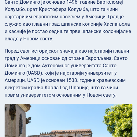
Санто Доминго је основао 1496. године Бартоломеј
Колумбо, брат Кристофера Колумба, што га чини
најстаријим европским насељем у Америци. Град је
служио као главни град шпанске колоније Хиспањола
и касније је постао седиште прве шпанске колонијалне
владе у Новом свету.
Поред свог историјског значаја као најстарији главни
град у Америци основан од стране Европљана, Санто
Доминго је дом Аутономног универзитета Санто
Доминго (UASD), који је најстарији универзитет у
Америци. UASD је основан 1538. године краљевским
декретом краља Карла I од Шпаније, што га чини
првим универзитетом основаним у Новом свету.