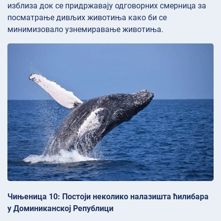
изблиза док се придржавају одговорних смерница за
посматрање дивљих животиња како би се
минимизовало узнемиравање животиња.
Чињеница 10: Постоји неколико налазишта ћилибара
у Доминиканској Републици