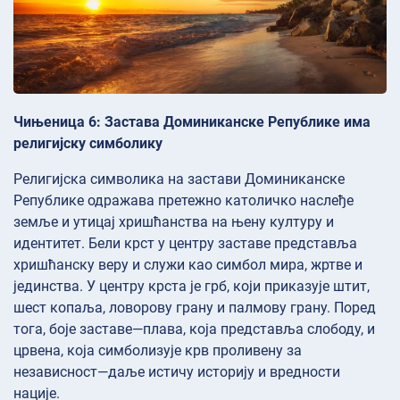
Чињеница 6: Застава Доминиканске Републике има
религијску симболику
Религијска символика на застави Доминиканске
Републике одражава претежно католичко наслеђе
земље и утицај хришћанства на њену културу и
идентитет. Бели крст у центру заставе представља
хришћанску веру и служи као симбол мира, жртве и
јединства. У центру крста је грб, који приказује штит,
шест копаља, ловорову грану и палмову грану. Поред
тога, боје заставе—плава, која представља слободу, и
црвена, која симболизује крв проливену за
независност—даље истичу историју и вредности
нације.