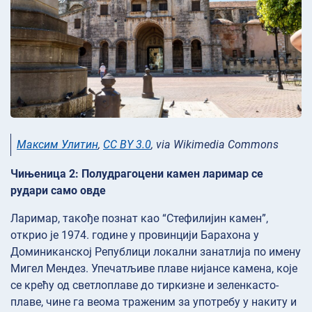
Максим Улитин
,
CC BY 3.0
, via Wikimedia Commons
Чињеница 2: Полудрагоцени камен ларимар се
рудари само овде
Ларимар, такође познат као “Стефилијин камен”,
открио је 1974. године у провинцији Барахона у
Доминиканској Републици локални занатлија по имену
Мигел Мендез. Упечатљиве плаве нијансе камена, које
се крећу од светлоплаве до тиркизне и зеленкасто-
плаве, чине га веома траженим за употребу у накиту и