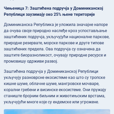
Чињеница 7: Заштићена подручја у Доминиканској
Републици заузимају око 25% њене територије
Доминиканска Република је уложила значајне напоре
да очува своје природно наслеђе кроз успостављање
заштићених подручја, укључујући националне паркове,
природне резервате, морске паркове и друге типове
заштићених предела. Ова подручја су означена да
заштите биоразноликост, очувају природне ресурсе и
промовишу одрживи развој.
Заштићена подручја у Доминиканској Републици
укључују разноврсне екосистеме као што су тропске
кишне шуме, облачне шуме, мангровске мочваре,
корални гребени и висинске екосистеме. Они пружају
станиште бројним биљним и животињским врстама,
укључујући многе које су ендемске или угрожене.