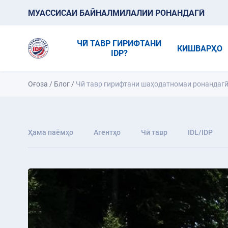
МУАССИСАИ БАЙНАЛМИЛАЛИИ РОНАНДАГӢ
ЧӢ ТАВР ГИРИФТАНИ
КИШВАРҲО
IDP?
Оғоза
/
Блог
/
Чӣ тавр гирифтани шаҳодатномаи ронандагӣ
Ҳама паёмҳо
Агентҳо
Чӣ тавр
IDL/IDP