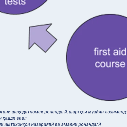
фтани шаҳодатномаи ронандагӣ, шартҳои муайян лозиманд
:
ли ҳадди ақал
ни имтиҳонҳои назариявӣ ва амалии ронандагӣ