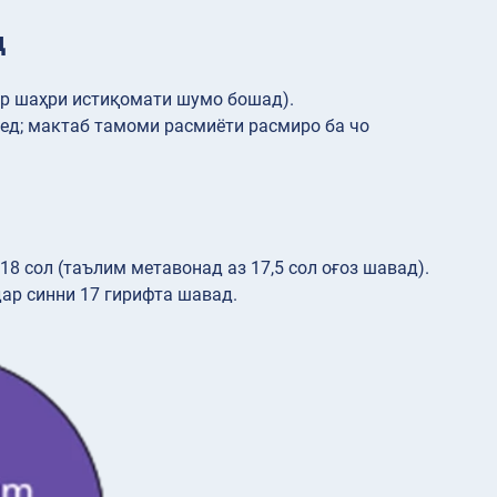
д
ар шаҳри истиқомати шумо бошад).
ед; мактаб тамоми расмиёти расмиро ба чо
18 сол (таълим метавонад аз 17,5 сол оғоз шавад).
дар синни 17 гирифта шавад.