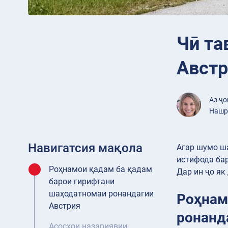
Чӣ та
Австр
Аз ҷ
Нашр 
Навигатсия мақола
Агар шумо ш
истифода бар
Роҳнамои қадам ба қадам
Дар ин ҷо як
барои гирифтани
шаҳодатномаи ронандагии
Роҳнам
Австрия
ронанд
Асосхои назариявии