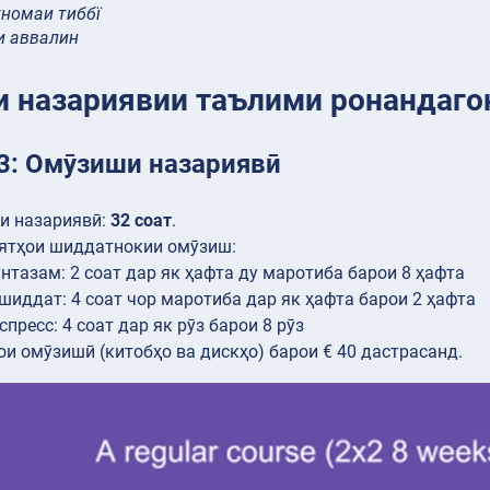
номаи тиббї
ии аввалин
и назариявии таълими ронандаго
3: Омӯзиши назариявӣ
и назариявӣ:
32 соат
.
ятҳои шиддатнокии омӯзиш:
нтазам: 2 соат дар як ҳафта ду маротиба барои 8 ҳафта
шиддат: 4 соат чор маротиба дар як ҳафта барои 2 ҳафта
спресс: 4 соат дар як рӯз барои 8 рӯз
и омӯзишӣ (китобҳо ва дискҳо) барои € 40 дастрасанд.