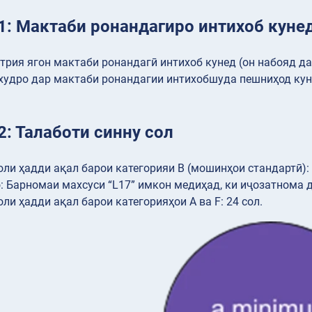
1: Мактаби ронандагиро интихоб куне
трия ягон мактаби ронандагӣ интихоб кунед (он набояд д
худро дар мактаби ронандагии интихобшуда пешниҳод кун
: Талаботи синну сол
оли ҳадди ақал барои категорияи В (мошинҳои стандартӣ): 
: Барномаи махсуси “L17” имкон медиҳад, ки иҷозатнома 
оли ҳадди ақал барои категорияҳои A ва F: 24 сол.