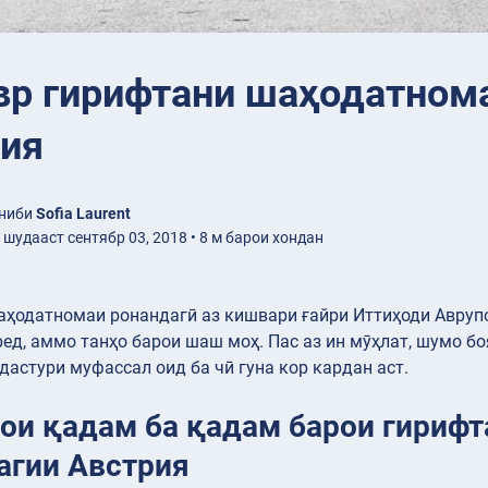
вр гирифтани шаҳодатном
ия
ониби
Sofia Laurent
шудааст сентябр 03, 2018 • 8 м барои хондан
аҳодатномаи ронандагӣ аз кишвари ғайри Иттиҳоди Авруп
ед, аммо танҳо барои шаш моҳ. Пас аз ин мӯҳлат, шумо б
 дастури муфассал оид ба чӣ гуна кор кардан аст.
ои қадам ба қадам барои гириф
агии Австрия