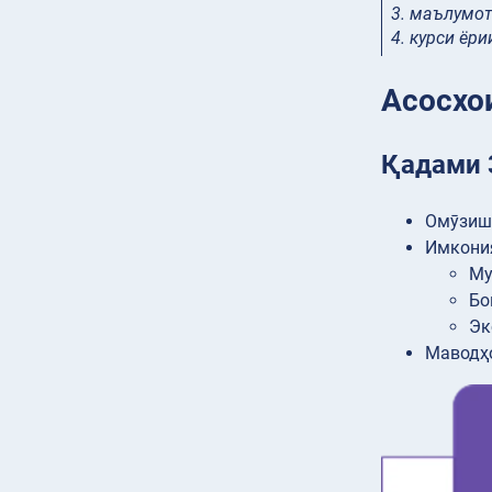
3. маълумот
4. курси ёр
Асосхо
Қадами 
Омӯзиш
Имкони
Му
Бо
Эк
Маводҳо