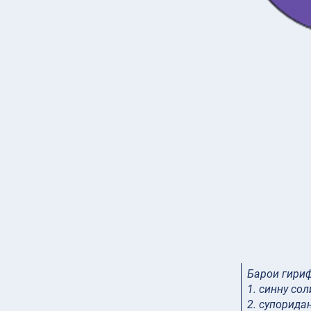
Барои гири
1. синну со
2. супорида