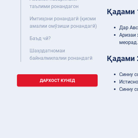
таълими ронандагон
Қадами 
Имтиҳони ронандагӣ (қисми
амалии омӯзиши ронандагӣ)
Дар Авс
Аризаи 
Баъд чӣ?
меорад.
Шаҳодатномаи
Қадами 2
байналмилалии ронандагӣ
Синну с
ДАРХОСТ КУНЕД
Истисно
Синну с