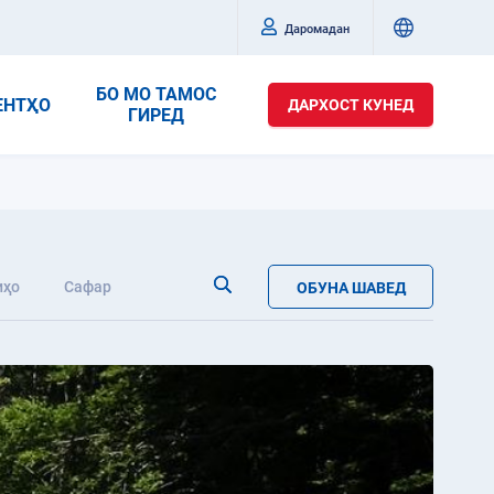
Даромадан
БО МО ТАМОС
ЕНТҲО
ДАРХОСТ КУНЕД
ГИРЕД
иҳо
Сафар
ОБУНА ШАВЕД