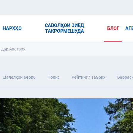
САВОЛҲОИ ЗИЁД
НАРХҲО
БЛОГ
АГ
ТАКРОРМЕШУДА
 дар Австрия
Далелҳои аҷоиб
Полис
Рейтинг / Таърих
Баррас