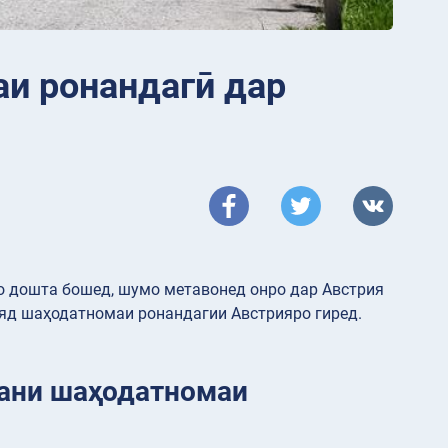
аи ронандагӣ дар
о дошта бошед, шумо метавонед онро дар Австрия
ояд шаҳодатномаи ронандагии Австрияро гиред.
тани шаҳодатномаи