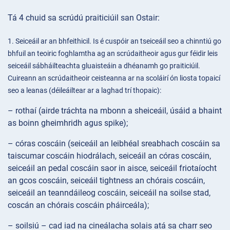
Tá 4 chuid sa scrúdú praiticiúil san Ostair:
1. Seiceáil ar an bhfeithicil. Is é cuspóir an tseiceáil seo a chinntiú go
bhfuil an teoiric foghlamtha ag an scrúdaitheoir agus gur féidir leis
seiceáil sábháilteachta gluaisteáin a dhéanamh go praiticiúil.
Cuireann an scrúdaitheoir ceisteanna ar na scoláirí ón liosta topaicí
seo a leanas (déileáiltear ar a laghad trí thopaic):
– rothaí (airde tráchta na mbonn a sheiceáil, úsáid a bhaint
as boinn gheimhridh agus spike);
– córas coscáin (seiceáil an leibhéal sreabhach coscáin sa
taiscumar coscáin hiodrálach, seiceáil an córas coscáin,
seiceáil an pedal coscáin saor in aisce, seiceáil friotaíocht
an gcos coscáin, seiceáil tightness an chórais coscáin,
seiceáil an teanndáileog coscáin, seiceáil na soilse stad,
coscán an chórais coscáin pháirceála);
– soilsiú – cad iad na cineálacha solais atá sa charr seo