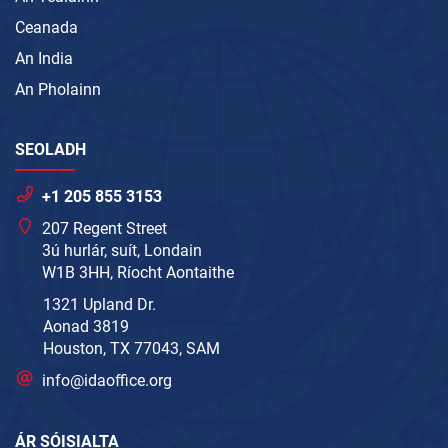
Ceanada
An India
An Pholainn
SEOLADH
+1 205 855 3153
207 Regent Street
3ú hurlár, suít, Londain
W1B 3HH, Ríocht Aontaithe
1321 Upland Dr.
Aonad 3819
Houston, TX 77043, SAM
info@idaoffice.org
ÁR SÓISIALTA