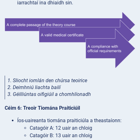
iarrachtaí ina dhiaidh sin.
1. Sliocht iomlán den chúrsa teoirice
2. Deimhniú liachta bailí
3. Géilliúntas oifigiúil a chomhlíonadh
Céim 6: Treoir Tiomána Praiticiúil
Íos-uaireanta tiomána praiticiúla a theastaíonn:
Catagóir A: 12 uair an chloig
Catagóir B: 13 uair an chloig