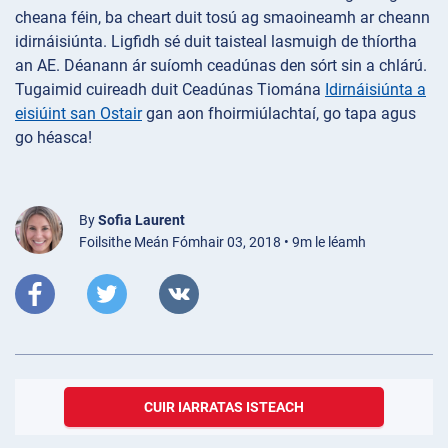
cheana féin, ba cheart duit tosú ag smaoineamh ar cheann
idirnáisiúnta. Ligfidh sé duit taisteal lasmuigh de thíortha
an AE. Déanann ár suíomh ceadúnas den sórt sin a chlárú.
Tugaimid cuireadh duit Ceadúnas Tiomána
Idirnáisiúnta a
eisiúint san Ostair
gan aon fhoirmiúlachtaí, go tapa agus
go héasca!
By
Sofia Laurent
Foilsithe Meán Fómhair 03, 2018 • 9m le léamh
CUIR IARRATAS ISTEACH