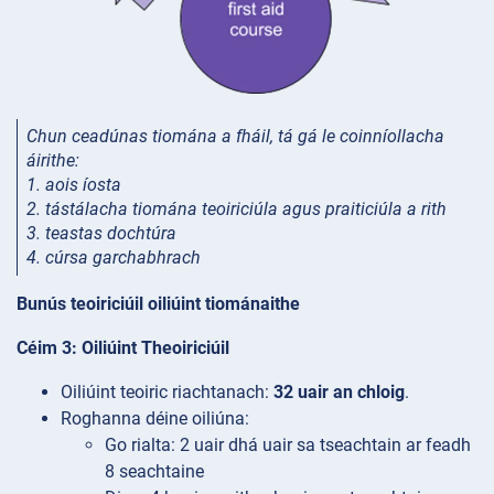
Chun ceadúnas tiomána a fháil, tá gá
le coinníollacha
áirithe:
1. aois íosta
2. tástálacha tiomána teoiriciúla agus praiticiúla a rith
3. teastas dochtúra
4. cúrsa garchabhrach
Bunús teoiriciúil oiliúint tiománaithe
Céim 3: Oiliúint Theoiriciúil
Oiliúint teoiric riachtanach:
32 uair an chloig
.
Roghanna déine oiliúna:
Go rialta: 2 uair dhá uair sa tseachtain ar feadh
8 seachtaine