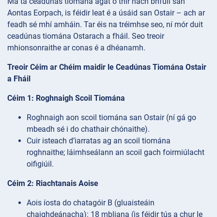
Má tá ceadúnas tiomána agat ó thír nach bhfuil san
Aontas Eorpach, is féidir leat é a úsáid san Ostair – ach ar
feadh sé mhí amháin. Tar éis na tréimhse seo, ní mór duit
ceadúnas tiomána Ostarach a fháil. Seo treoir
mhionsonraithe ar conas é a dhéanamh.
Treoir Céim ar Chéim maidir le Ceadúnas Tiomána Ostair
a Fháil
Céim 1: Roghnaigh Scoil Tiomána
Roghnaigh aon scoil tiomána san Ostair (ní gá go
mbeadh sé i do chathair chónaithe).
Cuir isteach d’iarratas ag an scoil tiomána
roghnaithe; láimhseálann an scoil gach foirmiúlacht
oifigiúil.
Céim 2: Riachtanais Aoise
Aois íosta do chatagóir B (gluaisteáin
chaighdeánacha): 18 mbliana (is féidir tús a chur le