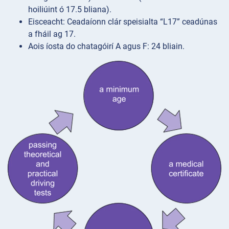
hoiliúint ó 17.5 bliana).
Eisceacht: Ceadaíonn clár speisialta “L17” ceadúnas
a fháil ag 17.
Aois íosta do chatagóirí A agus F: 24 bliain.