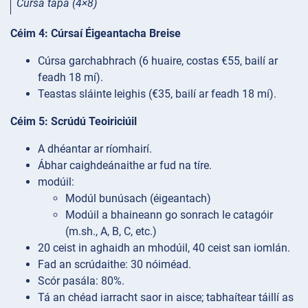
Cúrsa tapa (4×8)
Céim 4: Cúrsaí Éigeantacha Breise
Cúrsa garchabhrach (6 huaire, costas €55, bailí ar
feadh 18 mí).
Teastas sláinte leighis (€35, bailí ar feadh 18 mí).
Céim 5: Scrúdú Teoiriciúil
A dhéantar ar ríomhairí.
Ábhar caighdeánaithe ar fud na tíre.
modúil:
Modúl bunúsach (éigeantach)
Modúil a bhaineann go sonrach le catagóir
(m.sh., A, B, C, etc.)
20 ceist in aghaidh an mhodúil, 40 ceist san iomlán.
Fad an scrúdaithe: 30 nóiméad.
Scór pasála: 80%.
Tá an chéad iarracht saor in aisce; tabhaítear táillí as