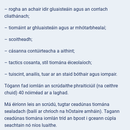
– rogha an achair idir gluaisteáin agus an corrlach
cliathánach;
– tiomáint ar ghluaisteáin agus ar mhótarbhealaí;
– scoitheadh;
– cásanna contúirteacha a aithint;
– tactics cosanta, stíl tiomána éiceolaíoch;
– tuiscint, anailís, tuar ar an staid bóthair agus iompair.
Tógann fad iomlán an scrúdaithe phraiticiúil (na ceithre
chuid) 40 nóiméad ar a laghad.
Má éiríonn leis an scrúdú, tugtar ceadúnas tiomána
sealadach (bailí ar chríoch na hOstaire amháin). Tagann
ceadúnas tiomána iomlán tríd an bpost i gceann cúpla
seachtain nó níos luaithe.