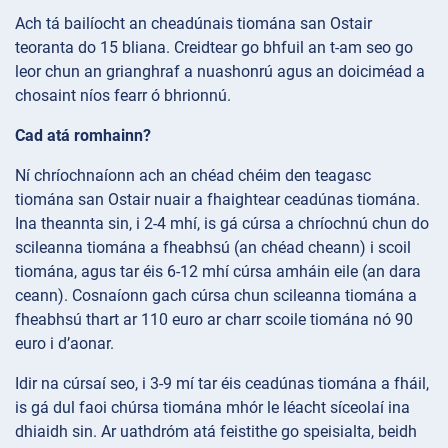
Ach tá bailíocht an cheadúnais tiomána san Ostair
teoranta do 15 bliana. Creidtear go bhfuil an t-am seo go
leor chun an grianghraf a nuashonrú agus an doiciméad a
chosaint níos fearr ó bhrionnú.
Cad atá romhainn?
Ní chríochnaíonn ach an chéad chéim den teagasc
tiomána san Ostair nuair a fhaightear ceadúnas tiomána.
Ina theannta sin, i 2-4 mhí, is gá cúrsa a chríochnú chun do
scileanna tiomána a fheabhsú (an chéad cheann) i scoil
tiomána, agus tar éis 6-12 mhí cúrsa amháin eile (an dara
ceann). Cosnaíonn gach cúrsa chun scileanna tiomána a
fheabhsú thart ar 110 euro ar charr scoile tiomána nó 90
euro i d’aonar.
Idir na cúrsaí seo, i 3-9 mí tar éis ceadúnas tiomána a fháil,
is gá dul faoi chúrsa tiomána mhór le léacht síceolaí ina
dhiaidh sin. Ar uathdróm atá feistithe go speisialta, beidh