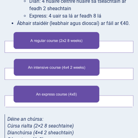
Dian: 4 huaire ceithre huaire sa tseachtain ar
feadh 2 sheachtain
Express: 4 uair sa lá ar feadh 8 lá
Ábhair staidéir (leabhair agus dioscaí) ar fáil ar €40.
Déine
an chúrsa:
Cúrsa rialta (2×2 8 seachtaine)
Dianchúrsa (4×4 2 sheachtain)