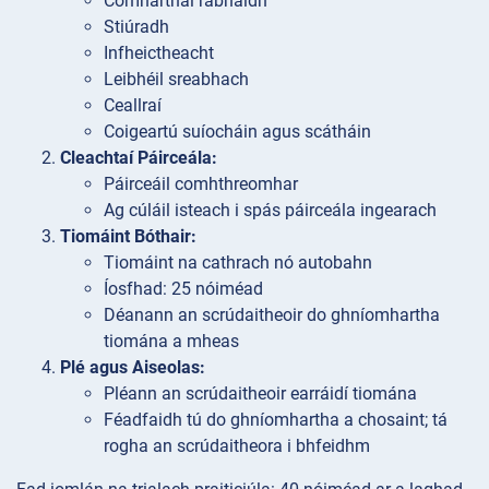
Comharthaí rabhaidh
Stiúradh
Infheictheacht
Leibhéil sreabhach
Ceallraí
Coigeartú suíocháin agus scátháin
Cleachtaí Páirceála:
Páirceáil comhthreomhar
Ag cúláil isteach i spás páirceála ingearach
Tiomáint Bóthair:
Tiomáint na cathrach nó autobahn
Íosfhad: 25 nóiméad
Déanann an scrúdaitheoir do ghníomhartha
tiomána a mheas
Plé agus Aiseolas:
Pléann an scrúdaitheoir earráidí tiomána
Féadfaidh tú do ghníomhartha a chosaint; tá
rogha an scrúdaitheora i bhfeidhm