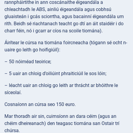
rannpháirtithe in ann coscánaithe éigeandála a
chleachtadh le ABS, ainliú éigeandála agus cobhsú
gluaisteán i gcás sciorrtha, agus bacainní éigeandála um
rith. Beidh sé riachtanach teacht go dtí an áit staidéir i do
charr féin, nó i gcarr ar cíos na scoile tiomána).
Áirítear le cúrsa na tiomána foircneacha (tógann sé ocht n-
uaire go leith go hoifigiúil):
– 50 nóiméad teoirice;
– 5 uair an chloig d’oiliúint phraiticiúil le sos lóin;
– léacht uair an chloig go leith ar thrácht ar bhóithre le
síceolaí.
Cosnaíonn an cúrsa seo 150 euro.
Mar thoradh air sin, cuimsíonn an dara céim (agus an
chéim dheireanach) den teagasc tiomána san Ostair trí
chúrsa.