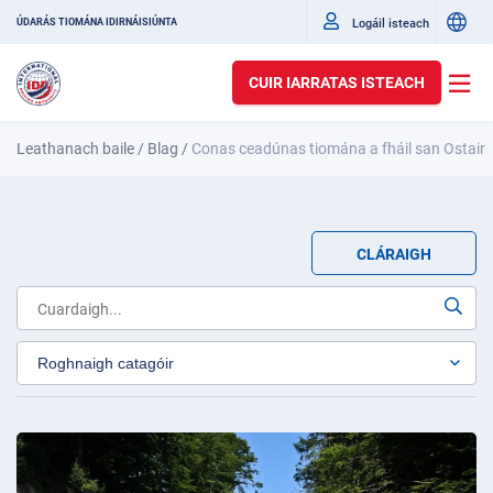
Logáil isteach
ÚDARÁS TIOMÁNA IDIRNÁISIÚNTA
CUIR IARRATAS ISTEACH
Leathanach baile
/
Blag
/
Conas ceadúnas tiomána a fháil san Ostair
CLÁRAIGH