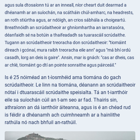
agus sula dtosaíonn tú ar an inneall, níor cheart duit dearmad a
dhéanamh ar an suíochán, na scátháin chúl-amharc, na headrests,
an roth stiúrtha agus, ar ndóigh, an crios sábhála a choigeartú.
Breathnóidh an scrúdaitheoir ar ghníomhartha an iarratasóra,
déanfaidh sé na botúin a thaifeadadh sa tuarascáil scrúdaithe.
Tugann an scrúdaitheoir treoracha don scrúdaitheoir: "tiomáint
díreach i gcónaí, mura raibh treoracha eile ann" agus "má bhí ordú
casadh, lorg an deis is gaire". Ansin, mar is gnách: "cas ar dheis, cas
ar chlé, tiomáint go dtí an pointe sonraithe agus páirceáil."
Is é 25 nóiméad an t-íosmhéid ama tiomána do gach
scrúdaitheoir. Le linn na tiomána, déanann an scrúdaitheoir
nótaí i dtuarascáil scrúdaithe speisialta. Tá an t-iarrthóir
eile sa suíochán cúil an t-am seo ar fad. Thairis sin,
athraíonn an dá iarrthóir áiteanna, agus is é an chéad rud
is féidir a dhéanamh ach cuimhneamh ar a hainlithe
rathúla nó nach bhfuil an-rathúil.