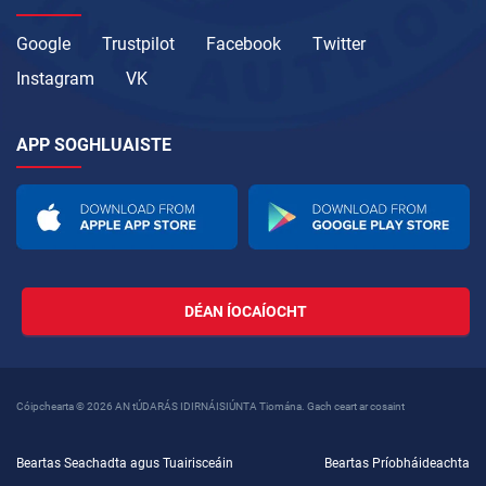
Google
Trustpilot
Facebook
Twitter
Instagram
VK
APP SOGHLUAISTE
DÉAN ÍOCAÍOCHT
Cóipchearta © 2026 AN tÚDARÁS IDIRNÁISIÚNTA Tiomána. Gach ceart ar cosaint
Beartas Seachadta agus Tuairisceáin
Beartas Príobháideachta