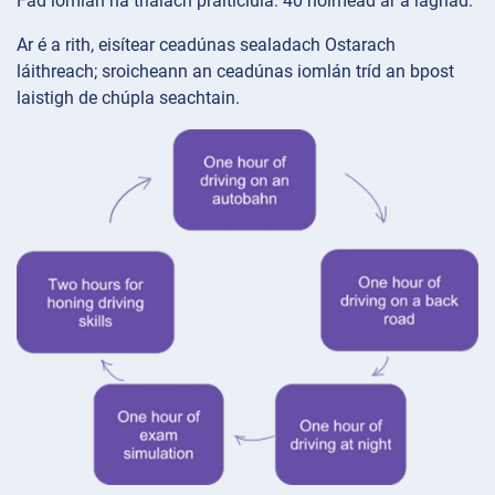
Fad iomlán na trialach praiticiúla: 40 nóiméad ar a laghad.
Ar é a rith, eisítear ceadúnas sealadach Ostarach
láithreach; sroicheann an ceadúnas iomlán tríd an bpost
laistigh de chúpla seachtain.