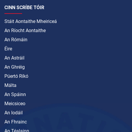
CINN SCRÍBE TÓIR
Stáit Aontaithe Mheiriceá
An Ríocht Aontaithe
An Rómáin
Éire
An Astráil
An Ghréig
Púertó Ríkó
Málta
An Spáinn
Meicsiceo
An Iodáil
An Fhrainc
An Téalainn