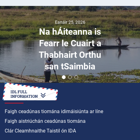
Eanáir 25, 2026
Na hÁiteanna is
Fearr le Cuairt a
Thabhairt Orthu
san tSaimbia
CONAS A
Faigh ceadúnas tiomána idirnáisiúnta ar líne
Faigh aistriúchán ceadúnas tiomána
Clár Cleamhnaithe Taistil ón IDA