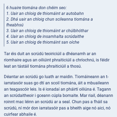
6 huaire tiomána don chéim
seo:
1. Uair an chloig de thiomáint ar autobahn
2. Dhá uair an chloig chun scileanna tiomána a
fheabhsú
3. Uair an chloig de thiomáint ar chúlbhóthar
4. Uair an chloig de insamhalta scrúdaithe
5. Uair an chloig de thiomáint san oíche
Tar éis duit an scrúdú teoiriciúil a dhéanamh ar an
ríomhaire agus an oiliúint phraiticiúil a chríochnú, is féidir
leat an tástáil tiomána phraiticiúil a thosú.
Déantar an scrúdú go luath ar maidin. Tiomáineann an t-
iarratasóir suas go dtí an scoil tiomána, áit a mbuaileann
an teagascóir leis. Is é ionadaí an pháirtí oiliúna é. Tagann
an scrúdaitheoir i gceann cúpla bomaite. Mar riail, déanann
roinnt mac léinn an scrúdú ar a seal. Chun pas a fháil sa
scrúdú, ní mór don iarratasóir pas a bheith aige nó aici, nó
cuirfear abhaile é.