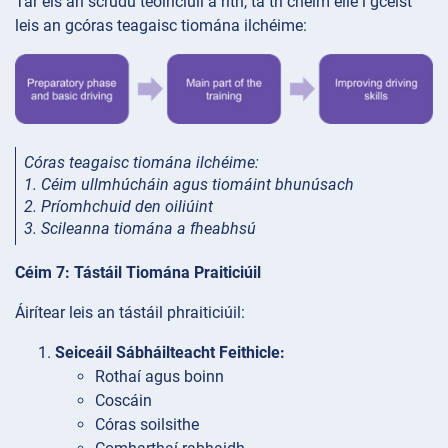
Tar éis an scrúdú teoiriciúil a rith, tá trí chéim eile i gceist
leis an gcóras teagaisc tiomána ilchéime:
Córas teagaisc
tiomána ilchéime:
1. Céim ullmhúcháin agus tiomáint bhunúsach
2. Príomhchuid den oiliúint
3. Scileanna tiomána a fheabhsú
Céim 7: Tástáil Tiomána Praiticiúil
Áirítear leis an tástáil phraiticiúil:
Seiceáil Sábháilteacht Feithicle:
Rothaí agus boinn
Coscáin
Córas soilsithe