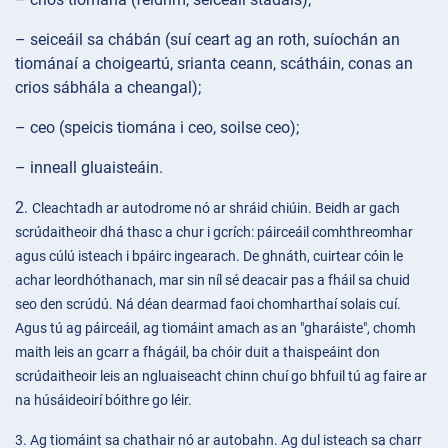
– seiceáil sa chábán (suí ceart ag an roth, suíochán an
tiománaí a choigeartú, srianta ceann, scátháin, conas an
crios sábhála a cheangal);
– ceo (speicis tiomána i ceo, soilse ceo);
– inneall gluaisteáin.
2.
Cleachtadh ar autodrome nó ar shráid chiúin. Beidh ar gach
scrúdaitheoir dhá thasc a chur i gcrích: páirceáil comhthreomhar
agus cúlú isteach i bpáirc ingearach. De ghnáth, cuirtear cóin le
achar leordhóthanach, mar sin níl sé deacair pas a fháil sa chuid
seo den scrúdú. Ná déan dearmad faoi chomharthaí solais cuí.
Agus tú ag páirceáil, ag tiomáint amach as an "gharáiste", chomh
maith leis an gcarr a fhágáil, ba chóir duit a thaispeáint don
scrúdaitheoir leis an ngluaiseacht chinn chuí go bhfuil tú ag faire ar
na húsáideoirí bóithre go léir.
3. Ag tiomáint sa chathair nó ar autobahn. Ag dul isteach sa charr