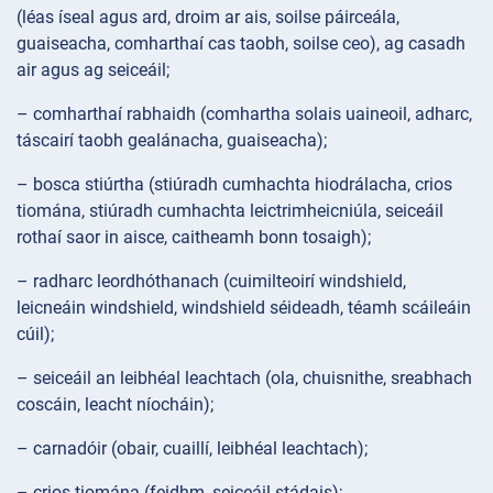
(léas íseal agus ard, droim ar ais, soilse páirceála,
guaiseacha, comharthaí cas taobh, soilse ceo), ag casadh
air agus ag seiceáil;
– comharthaí rabhaidh (comhartha solais uaineoil, adharc,
táscairí taobh gealánacha, guaiseacha);
– bosca stiúrtha (stiúradh cumhachta hiodrálacha, crios
tiomána, stiúradh cumhachta leictrimheicniúla, seiceáil
rothaí saor in aisce, caitheamh bonn tosaigh);
– radharc leordhóthanach (cuimilteoirí windshield,
leicneáin windshield, windshield séideadh, téamh scáileáin
cúil);
– seiceáil an leibhéal leachtach (ola, chuisnithe, sreabhach
coscáin, leacht níocháin);
– carnadóir (obair, cuaillí, leibhéal leachtach);
– crios tiomána (feidhm, seiceáil stádais);