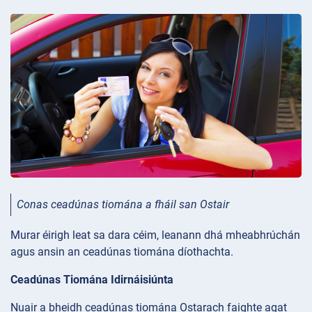
Conas ceadúnas tiomána a fháil san Ostair
Murar éirigh leat sa dara céim, leanann dhá mheabhrúchán
agus ansin an ceadúnas tiomána díothachta.
Ceadúnas Tiomána Idirnáisiúnta
Nuair a bheidh ceadúnas tiomána Ostarach faighte agat