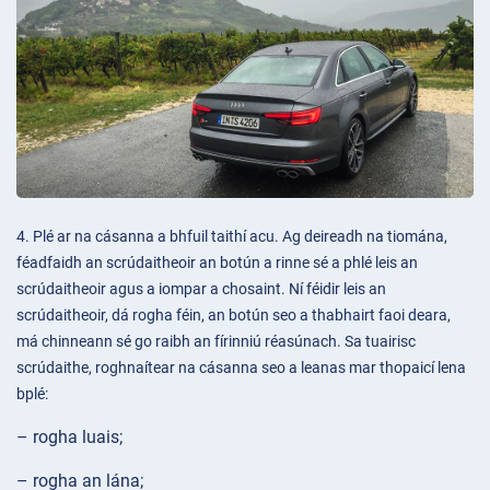
4. Plé ar na cásanna a bhfuil taithí acu. Ag deireadh na tiomána,
féadfaidh an scrúdaitheoir an botún a rinne sé a phlé leis an
scrúdaitheoir agus a iompar a chosaint. Ní féidir leis an
scrúdaitheoir, dá rogha féin, an botún seo a thabhairt faoi deara,
má chinneann sé go raibh an fírinniú réasúnach. Sa tuairisc
scrúdaithe, roghnaítear na cásanna seo a leanas mar thopaicí lena
bplé:
– rogha luais;
– rogha an lána;