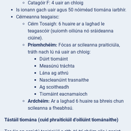
Catagóir F: 4 uair an chloig
Is ionann gach uair agus 50 nóiméad tiomána iarbhír.
Céimeanna teagaisc:
Céim
Tosaigh: 6 huaire ar a laghad le
teagascóir (suíomh oiliúna nó sráideanna
ciúine).
Príomhchéim:
Fócas ar scileanna praiticiúla,
tráth nach lú ná uair an chloig:
Dúirt tiomáint
Measúnú tráchta
Lána ag athrú
Nascleanúint trasnaithe
Ag scoitheadh
Tiomáint eacnamaíoch
Ardchéim:
Ar a laghad 6 huaire sa bhreis chun
scileanna a fheabhsú.
Tástáil tiomána (cuid phraiticiúil d’oiliúint tiománaithe)