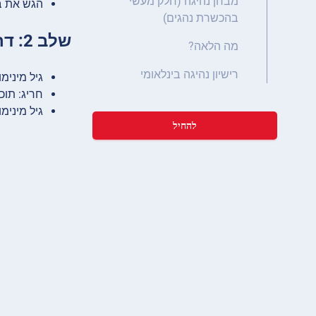
מבחן נהיגה (חלק מעשי
הגש את ב
בהכשרת נהגים)
שלב 2: דרישות גיל
מה הלאה?
רישיון נהיגה בינלאומי
גיל מינימום לקטגוריה B (מכוניות סטנדר
חריג: תוכנית מיוחדת “7
גיל מינימום לקטג
להחיל