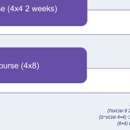
יים)
8)