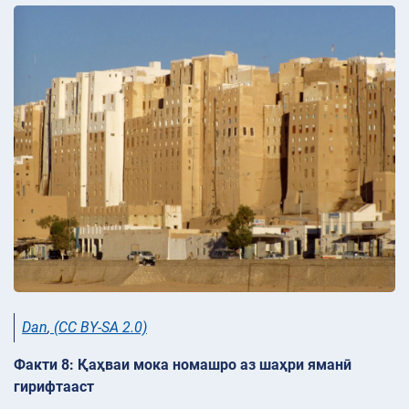
Dan
,
(CC BY-SA 2.0)
Факти 8: Қаҳваи мока номашро аз шаҳри яманӣ
гирифтааст