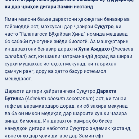
ки дар ҷойҳои дигари Замин нестанд
Яман макони баъзе дарахтони ҳақиқатан беназир ва
ғайриоддӣ аст, махсусан дар ҷазираи
Суқутро
, ки
часто “Галапагоси Бӯҳайраи Ҳинд” номида мешавад
бо сабаби гуногунии зиёди биологӣ. Аз машҳуртарин
ин дарахтони беназир дарахти
Хуни Аждаҳо
(
Dracaena
cinnabari
) аст, ки шакли чатрманандӣ дорад ва шираи
сурхи мушаххас истеҳсол мекунад, ки таърихан
ҳамчун ранг, дору ва ҳатто бахур истеъмол
мешудааст.
Дарахти дигари ҳайратангези Суқутро
Дарахти
Бутилка
(
Adenium obesum socotranum
) аст, ки танаи
ғафс ва варамкардаро дорад, ки об захира мекунад
ва ба он имкон медиҳад дар шароити хушки ҷазира
зинда бимонад. Ин дарахтон ҳамроҳ бо бисёр
намудҳои дигари набототи Суқутро эндемик ҳастанд,
яъне онҳо дар ҷойи дигаре дар Замин ёфт