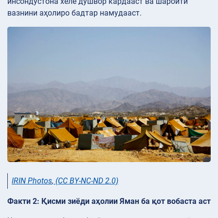
инсондӯстона хеле душвор кардааст ва шароити
вазнини аҳолиро бадтар намудааст.
IRIN Photos
,
(CC BY-NC-ND 2.0)
Факти 2: Қисми зиёди аҳолии Яман ба қот вобаста аст