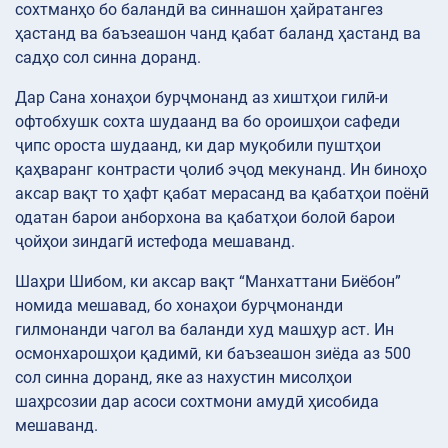
сохтманҳо бо баландӣ ва синнашон ҳайратангез
ҳастанд ва баъзеашон чанд қабат баланд ҳастанд ва
садҳо сол синна доранд.
Дар Сана хонаҳои бурҷмонанд аз хиштҳои гилӣ-и
офтобхушк сохта шудаанд ва бо ороишҳои сафеди
ҷипс ороста шудаанд, ки дар муқобили пуштҳои
қаҳваранг контрасти ҷолиб эҷод мекунанд. Ин биноҳо
аксар вақт то ҳафт қабат мерасанд ва қабатҳои поёнӣ
одатан барои анборхона ва қабатҳои болоӣ барои
ҷойҳои зиндагӣ истефода мешаванд.
Шаҳри Шибом, ки аксар вақт “Манхаттани Биёбон”
номида мешавад, бо хонаҳои бурҷмонанди
гилмонанди чагол ва баланди худ машҳур аст. Ин
осмонхарошҳои қадимӣ, ки баъзеашон зиёда аз 500
сол синна доранд, яке аз нахустин мисолҳои
шаҳрсозии дар асоси сохтмони амудӣ ҳисобида
мешаванд.