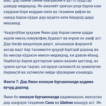
вақт дар байни синни навҷавонӣ ё ҳатто хурдтар
шавҳар медиҳанд. Ин амалиёт ҳамчун роҳе барои кам
кардани боре моддии оила ва таъмини ҳифзи як
намуд барои кӯдак дар муҳити хеле беқарор дида
мешавад.
Чаҳорчӯбаи ҳуқуқии Яман дар бораи синни ҳадди
ақали никоҳ номувофиқ будааст ва иҷрои он заиф аст.
Дар бисёр маҳаллҳои деҳот, анъанаҳои фарҳангӣ
аксар вақт бар танзимоти ҳуқуқӣ бартарӣ доранд ва
ба никоҳи кӯдакон имкон медиҳанд, ки давом ёбанд.
Оқибатҳо барои духтарони ҷавон вазнин ҳастанд, аз
ҷумла қатъи таҳсил, хатарҳои саломатӣ аз ҳомилагии
барвақтӣ ва эҳтимоли зиёди зӯроварии хонавода.
Факти 7: Дар Яман хонаҳои бурҷмонанди қадима
вуҷуд доранд
Яман бо
хонаҳои бурҷмонанди
қадимаашон, махсусан
дар шаҳрҳои таърихии
Сана
ва
Шибом
машҳур аст. Ин