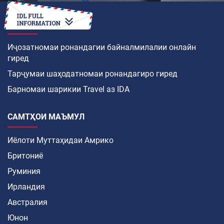
ЧӢ ТАВР
Иҷозатномаи ронандагии байналмилалии онлайн
гиред
Тарҷумаи шаҳодатномаи ронандагиро гиред
Барномаи шарикии Travel аз IDA
САМТҲОИ МАЪМУЛ
Иёлоти Муттаҳидаи Амрико
Бритониё
Руминия
Ирландия
Австралия
Юнон