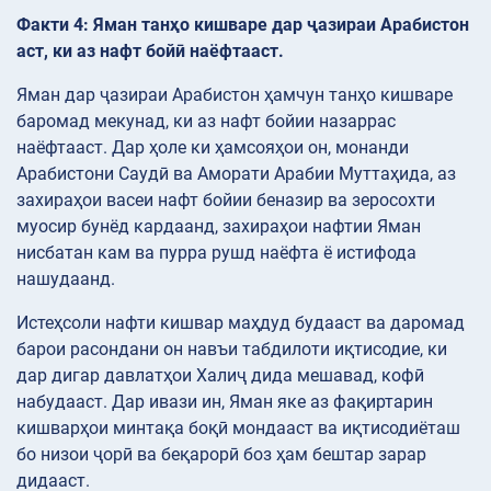
Факти 4: Яман танҳо кишваре дар ҷазираи Арабистон
аст, ки аз нафт бойӣ наёфтааст.
Яман дар ҷазираи Арабистон ҳамчун танҳо кишваре
баромад мекунад, ки аз нафт бойии назаррас
наёфтааст. Дар ҳоле ки ҳамсояҳои он, монанди
Арабистони Саудӣ ва Аморати Арабии Муттаҳида, аз
захираҳои васеи нафт бойии беназир ва зеросохти
муосир бунёд кардаанд, захираҳои нафтии Яман
нисбатан кам ва пурра рушд наёфта ё истифода
нашудаанд.
Истеҳсоли нафти кишвар маҳдуд будааст ва даромад
барои расондани он навъи табдилоти иқтисодие, ки
дар дигар давлатҳои Халиҷ дида мешавад, кофӣ
набудааст. Дар ивази ин, Яман яке аз фақиртарин
кишварҳои минтақа боқӣ мондааст ва иқтисодиёташ
бо низои ҷорӣ ва беқарорӣ боз ҳам бештар зарар
дидааст.