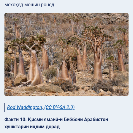
мехоҳед мошин ронед.
Rod Waddington
,
(CC BY-SA 2.0)
Факти 10: Қисми яманӣ-и Биёбони Арабистон
хушктарин иқлим дорад