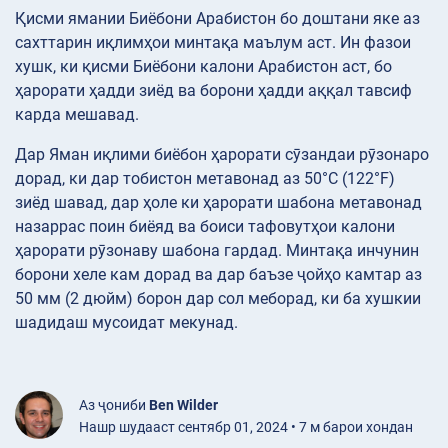
Қисми ямании Биёбони Арабистон бо доштани яке аз
сахттарин иқлимҳои минтақа маълум аст. Ин фазои
хушк, ки қисми Биёбони калони Арабистон аст, бо
ҳарорати ҳадди зиёд ва борони ҳадди аққал тавсиф
карда мешавад.
Дар Яман иқлими биёбон ҳарорати сӯзандаи рӯзонаро
дорад, ки дар тобистон метавонад аз 50°С (122°F)
зиёд шавад, дар ҳоле ки ҳарорати шабона метавонад
назаррас поин биёяд ва боиси тафовутҳои калони
ҳарорати рӯзонаву шабона гардад. Минтақа инчунин
борони хеле кам дорад ва дар баъзе ҷойҳо камтар аз
50 мм (2 дюйм) борон дар сол меборад, ки ба хушкии
шадидаш мусоидат мекунад.
Аз ҷониби
Ben Wilder
Нашр шудааст сентябр 01, 2024 • 7 м барои хондан