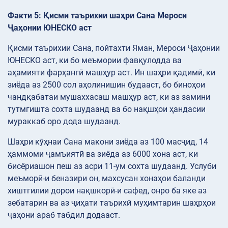
Факти 5: Қисми таърихии шаҳри Сана Мероси
Ҷаҳонии ЮНЕСКО аст
Қисми таърихии Сана, пойтахти Яман, Мероси Ҷаҳонии
ЮНЕСКО аст, ки бо меъмории фавқулодда ва
аҳамияти фарҳангӣ машҳур аст. Ин шаҳри қадимӣ, ки
зиёда аз 2500 сол аҳолинишин будааст, бо биноҳои
чандқабатаи мушаххасаш машҳур аст, ки аз замини
тутмгишта сохта шудаанд ва бо нақшҳои ҳандасии
мураккаб оро дода шудаанд.
Шаҳри кӯҳнаи Сана макони зиёда аз 100 масҷид, 14
ҳаммоми ҷамъиятӣ ва зиёда аз 6000 хона аст, ки
бисёриашон пеш аз асри 11-ум сохта шудаанд. Услуби
меъморӣ-и беназири он, махсусан хонаҳои баланди
хиштгилии дорои нақшкорӣ-и сафед, онро ба яке аз
зебатарин ва аз ҷиҳати таърихӣ муҳимтарин шаҳрҳои
ҷаҳони араб табдил додааст.