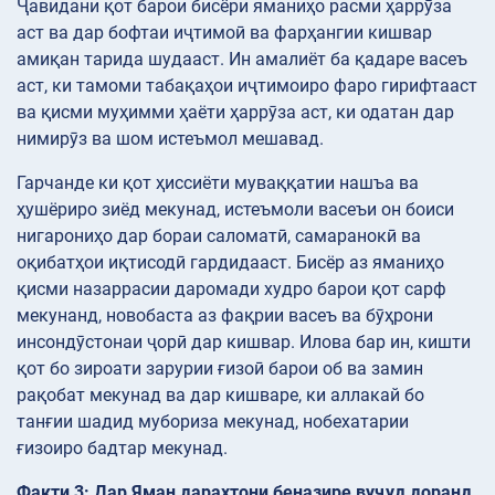
Ҷавидани қот барои бисёри яманиҳо расми ҳаррӯза
аст ва дар бофтаи иҷтимоӣ ва фарҳангии кишвар
амиқан тарида шудааст. Ин амалиёт ба қадаре васеъ
аст, ки тамоми табақаҳои иҷтимоиро фаро гирифтааст
ва қисми муҳимми ҳаёти ҳаррӯза аст, ки одатан дар
нимирӯз ва шом истеъмол мешавад.
Гарчанде ки қот ҳиссиёти муваққатии нашъа ва
ҳушёриро зиёд мекунад, истеъмоли васеъи он боиси
нигарониҳо дар бораи саломатӣ, самаранокӣ ва
оқибатҳои иқтисодӣ гардидааст. Бисёр аз яманиҳо
қисми назаррасии даромади худро барои қот сарф
мекунанд, новобаста аз фақрии васеъ ва бӯҳрони
инсондӯстонаи ҷорӣ дар кишвар. Илова бар ин, кишти
қот бо зироати зарурии ғизоӣ барои об ва замин
рақобат мекунад ва дар кишваре, ки аллакай бо
танғии шадид мубориза мекунад, нобехатарии
ғизоиро бадтар мекунад.
Факти 3: Дар Яман дарахтони беназире вуҷуд доранд,