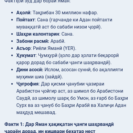
Фактҳои зуд дар бораи Яман:
Аҳолӣ
: Тақрибан 30 миллион нафар.
Пойтахт
: Сана (гарчанде ки Адан пойтахти
муваққатӣ аст бо сабаби низои ҷорӣ).
Шаҳри калонтарин
: Сана.
Забони расмӣ:
Арабӣ.
Асъор
: Риёли Яманӣ (YER).
Ҳукумат
: Ҷумҳурӣ (ҳоло дар ҳолати беқарорӣ
қарор дорад бо сабаби ҷанги шаҳрвандӣ).
Дини асосӣ:
Ислом, асосан суннӣ, бо ақаллияти
муҳими шиа (зайдӣ).
Ҷуғрофия
: Дар қисми ҷанубии ҷазираи
Арабистон ҷойгир аст, аз шимол бо Арабистони
Саудӣ, аз шимолу шарқ бо Умон, аз ғарб бо Баҳри
Сурх ва аз ҷануб бо Баҳри Арабӣ ва Халиҷи Адан
маҳдуд мешавад.
Факти 1: Дар Яман ҳақиқатан ҷанги шаҳрвандӣ
ҷараён дорад, ин кишвари бехатар нест