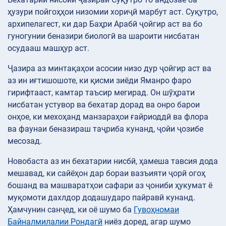
ҳузури пойгоҳҳои низомии хориҷӣ марбут аст. Суқутро,
архипелагест, ки дар Баҳри Арабӣ ҷойгир аст ва бо
гуногунии беназири биологӣ ва шароити нисбатан
осудааш машҳур аст.
Ҷазира аз минтақаҳои асосии низо дур ҷойгир аст ва
аз ин иғтишошоте, ки қисми зиёди Яманро фаро
гирифтааст, камтар таъсир мегирад. Он шӯҳрати
нисбатан устувор ва бехатар дорад ва онро барои
онҳое, ки мехоҳанд манзараҳои ғайриоддӣ ва флора
ва фаунаи беназираш таҷриба кунанд, ҷойи ҷозибе
месозад.
Новобаста аз ин бехатарии нисбӣ, ҳамеша тавсия дода
мешавад, ки сайёҳон дар бораи вазъияти ҷорӣ огоҳ
бошанд ва машваратҳои сафари аз ҷониби ҳукумат ё
муқомоти дахлдор додашударо пайравӣ кунанд.
Ҳамчунин санҷед, ки оё шумо ба
Гувоҳномаи
Байналмилалии Рондагӣ
ниёз доред, агар шумо