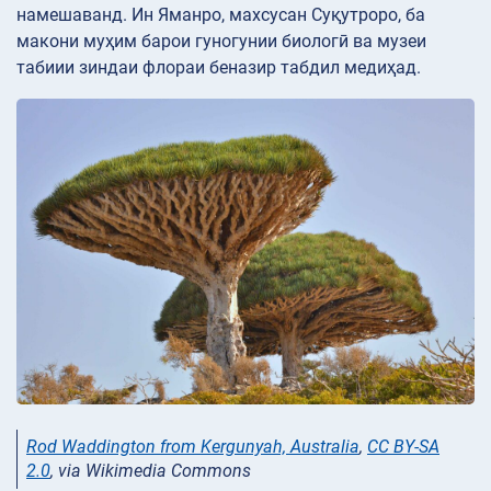
намешаванд. Ин Яманро, махсусан Суқутроро, ба
макони муҳим барои гуногунии биологӣ ва музеи
табиии зиндаи флораи беназир табдил медиҳад.
Rod Waddington from Kergunyah, Australia
,
CC BY-SA
2.0
, via Wikimedia Commons