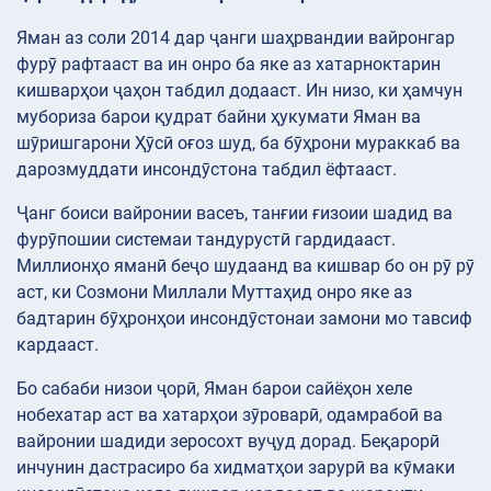
Яман аз соли 2014 дар ҷанги шаҳрвандии вайронгар
фурӯ рафтааст ва ин онро ба яке аз хатарноктарин
кишварҳои ҷаҳон табдил додааст. Ин низо, ки ҳамчун
мубориза барои қудрат байни ҳукумати Яман ва
шӯришгарони Ҳӯсӣ оғоз шуд, ба бӯҳрони мураккаб ва
дарозмуддати инсондӯстона табдил ёфтааст.
Ҷанг боиси вайронии васеъ, танғии ғизоии шадид ва
фурӯпошии системаи тандурустӣ гардидааст.
Миллионҳо яманӣ беҷо шудаанд ва кишвар бо он рӯ рӯ
аст, ки Созмони Миллали Муттаҳид онро яке аз
бадтарин бӯҳронҳои инсондӯстонаи замони мо тавсиф
кардааст.
Бо сабаби низои ҷорӣ, Яман барои сайёҳон хеле
нобехатар аст ва хатарҳои зӯроварӣ, одамрабоӣ ва
вайронии шадиди зеросохт вуҷуд дорад. Беқарорӣ
инчунин дастрасиро ба хидматҳои зарурӣ ва кӯмаки