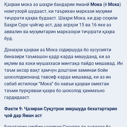
Қаҳваи мока аз шаҳри бандарии яманӣ
Мока
(ё
Моха
)
номгузорӣ шудааст, ки таърихан маркази муҳими
тиҷорати қаҳва будааст. Шаҳри Мока, ки дар соҳили
Баҳри Сурх ҷойгир аст, дар асрҳои 15 ва 16 яке аз
аввалин ва муҳимтарин марказҳои тиҷорати қаҳва
буд.
Донаҳои қаҳваи аз Мока содиршуда бо хусусияти
беназири таъмашон қадр карда мешуданд, ки аз
иқлим ва хоки мушаххаси минтақа пайдо мешавад. Ин
таъм аксар вақт ҳамчун доштани заминаи бойи
шоколодмонанд тавсиф карда мешавад, ки аз ин
сабаб истилоҳи “Мока” бо навъи қаҳваи омехтаи
таъми пурқувваи қаҳва бо шоколод ҳаммаъно
гардидааст.
Факти 9: Ҷазираи Суқутрои зикршуда бехатартарин
ҷой дар Яман аст
Бехатарии нисбии ҷазираи Суқутро то андозае ба