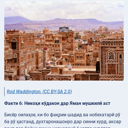
Rod Waddington
,
(CC BY-SA 2.0)
Факти 6: Никоҳи кӯдакон дар Яман мушкилӣ аст
Бисёр оилаҳое, ки бо фақрии шадид ва нобехатарӣ рӯ
ба рӯ ҳастанд, духтаронашонро дар синни хурд, аксар