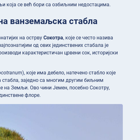
љи која се већ бори са озбиљним недостацима.
ена ванземаљска стабла
знатијих на острву
Сокотра
, које се често назива
најпознатијим од ових јединствених стабала је
производи карактеристичан црвени сок, историјски
ocotranum
), које има дебело, натечено стабло које
а стабла, заједно са многим другим биљним
де на Земљи. Ово чини Јемен, посебно Сокотру,
динствене флоре.