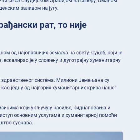
ничи се са Саудијском Арабијом на северу, Оманом
денским заливом на југу.
рађански рат, то није
дном од најопаснијих земаља на свету. Сукоб, који је
, ескалирао је у сложену и дуготрајну хуманитарну
а здравственог система. Милиони Јемењана су
 као једну од најгорих хуманитарних криза нашег
а ризицима који укључују насиље, киднаповања и
иступ основним услугама и хуманитарној помоћи
штво суочава.