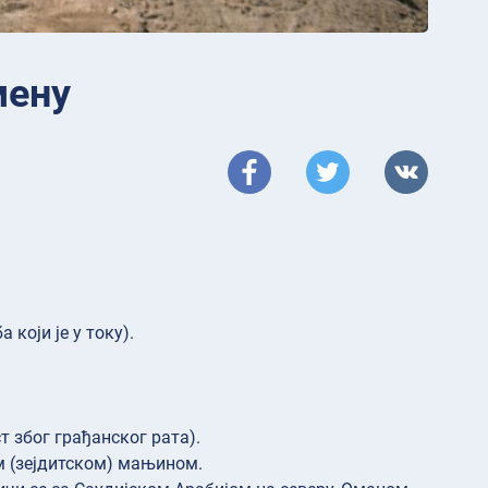
мену
 који је у току).
 због грађанског рата).
м (зејдитском) мањином.