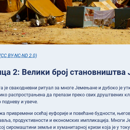
(CC BY-NC-ND 2.0)
ца 2: Велики број становништва 
 је свакодневни ритуал за многе Јемењане и дубоко је ут
лико распрострањена да прелази преко свих друштвених кла
 подневу и увече.
жа привремени осећај еуфорије и повећане будности, његов
вља, продуктивности и економских импликација. Многи Је
ој сиромаштини земље и хуманитарној кризи која је у току