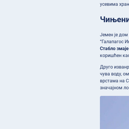
усевима хран
Чињени
Јемен је дом
“Галапагос И
Стабло змаје
коришћен као 
Друго изванр
чува воду, о
врстама на С
значајном ло