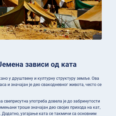
Јемена зависи од ката
кано у друштвену и културну структуру земље. Ова
са и значајан је део свакодневног живота, често се
а свеприсутна употреба довела је до забринутости
мењани троше значајан део својих прихода на кат,
. Додатно, узгајање ката се такмичи са основним