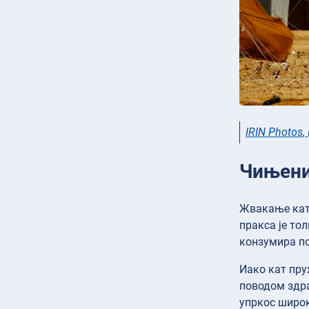
IRIN Photos
,
Чињени
Жвакање ката
пракса је то
конзумира по
Иако кат пру
поводом здра
упркос широк