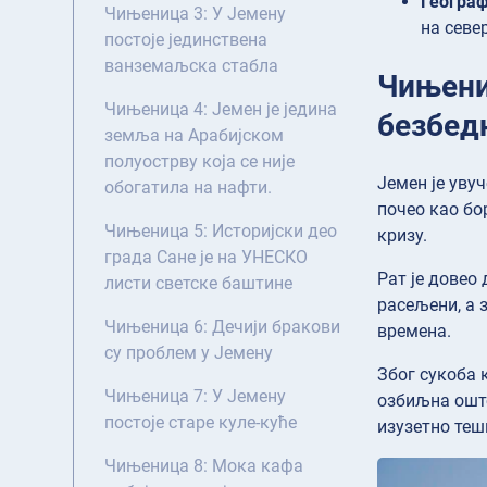
Географ
Чињеница 3: У Јемену
на севе
постоје јединствена
ванземаљска стабла
Чињениц
Чињеница 4: Јемен је једина
безбед
земља на Арабијском
полуострву која се није
Јемен је увуч
обогатила на нафти.
почео као бо
Чињеница 5: Историјски део
кризу.
града Сане је на УНЕСКО
Рат је довео
листи светске баштине
расељени, а 
Чињеница 6: Дечији бракови
времена.
су проблем у Јемену
Због сукоба 
Чињеница 7: У Јемену
озбиљна оште
постоје старе куле-куће
изузетно теш
Чињеница 8: Мока кафа