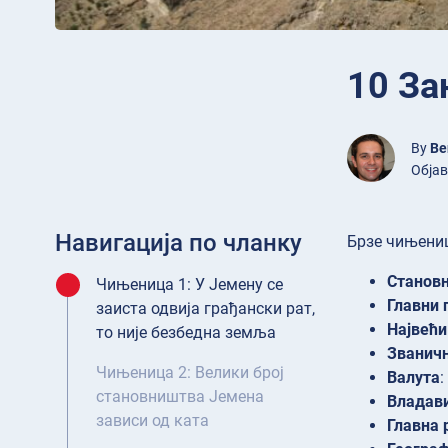
10 За
By
Be
Објав
Навигација по чланку
Брзе чињениц
Станов
Чињеница 1: У Јемену се
Главни 
заиста одвија грађански рат,
Највећи
то није безбедна земља
Званичн
Чињеница 2: Велики број
Валута
:
становништва Јемена
Владав
зависи од ката
Главна 