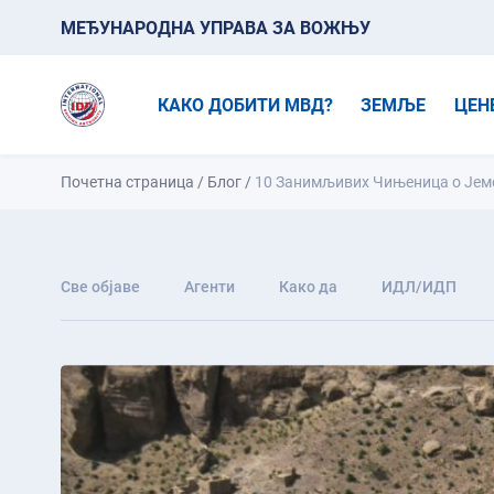
МЕЂУНАРОДНА УПРАВА ЗА ВОЖЊУ
КАКО ДОБИТИ МВД?
ЗЕМЉЕ
ЦЕН
Почетна страница
/
Блог
/
10 Занимљивих Чињеница о Јем
Све објаве
Агенти
Како да
ИДЛ/ИДП