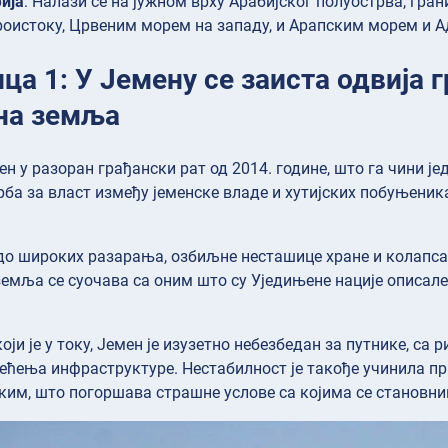
ија
: Налази се на јужном врху Арабијског полуострва, гра
роистоку, Црвеним морем на западу, и Арапским морем и А
а 1: У Јемену се заиста одвија г
на земља
ен у разоран грађански рат од 2014. године, што га чини је
рба за власт између јеменске владе и хутијских побуњеника
 до широких разарања, озбиљне несташице хране и колапс
земља се суочава са оним што су Уједињене нације описале
који је у току, Јемен је изузетно небезбедан за путнике, с
ћења инфраструктуре. Нестабилност је такође учинила пр
ким, што погоршава страшне услове са којима се становни