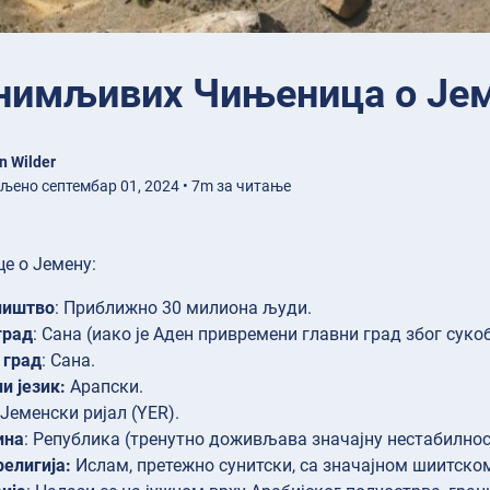
нимљивих Чињеница о Је
n Wilder
љено септембар 01, 2024 • 7m за читање
е о Јемену:
ништво
: Приближно 30 милиона људи.
град
: Сана (иако је Аден привремени главни град због сукоба
 град
: Сана.
и језик:
Арапски.
 Јеменски ријал (YER).
ина
: Република (тренутно доживљава значајну нестабилност
религија:
Ислам, претежно сунитски, са значајном шиитско