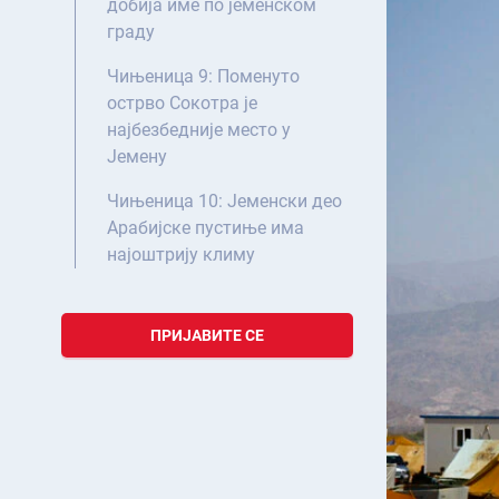
добија име по јеменском
граду
Чињеница 9: Поменуто
острво Сокотра је
најбезбедније место у
Јемену
Чињеница 10: Јеменски део
Арабијске пустиње има
најоштрију климу
ПРИЈАВИТЕ СЕ