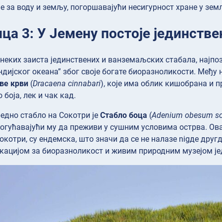
е за воду и земљу, погоршавајући несигурност хране у зем
ца 3: У Јемену постоје јединств
 неких заиста јединствених и ванземаљских стабала, најпо
ндијског океана” због своје богате биоразноликости. Међу 
ве крви
(
Dracaena cinnabari
), које има облик кишобрана и 
боја, лек и чак кад.
едно стабло на Сокотри је
Стабло боца
(
Adenium obesum s
могућавајући му да преживи у сушним условима острва. Ов
окотри, су ендемска, што значи да се не налазе nigде друг
кацијом за биоразноликост и живим природним музејом је