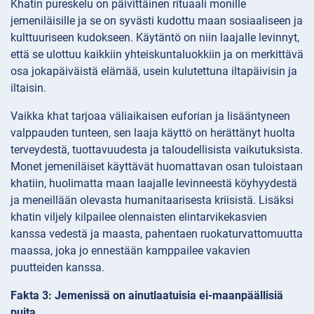
Khatin pureskelu on päivittäinen rituaali monille
jemeniläisille ja se on syvästi kudottu maan sosiaaliseen ja
kulttuuriseen kudokseen. Käytäntö on niin laajalle levinnyt,
että se ulottuu kaikkiin yhteiskuntaluokkiin ja on merkittävä
osa jokapäiväistä elämää, usein kulutettuna iltapäivisin ja
iltaisin.
Vaikka khat tarjoaa väliaikaisen euforian ja lisääntyneen
valppauden tunteen, sen laaja käyttö on herättänyt huolta
terveydestä, tuottavuudesta ja taloudellisista vaikutuksista.
Monet jemeniläiset käyttävät huomattavan osan tuloistaan
khatiin, huolimatta maan laajalle levinneestä köyhyydestä
ja meneillään olevasta humanitaarisesta kriisistä. Lisäksi
khatin viljely kilpailee olennaisten elintarvikekasvien
kanssa vedestä ja maasta, pahentaen ruokaturvattomuutta
maassa, joka jo ennestään kamppailee vakavien
puutteiden kanssa.
Fakta 3: Jemenissä on ainutlaatuisia ei-maanpäällisiä
puita