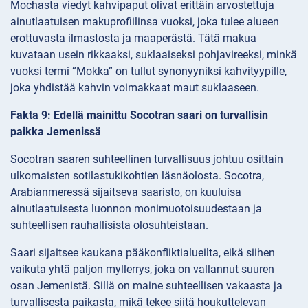
Mochasta viedyt kahvipaput olivat erittäin arvostettuja
ainutlaatuisen makuprofiilinsa vuoksi, joka tulee alueen
erottuvasta ilmastosta ja maaperästä. Tätä makua
kuvataan usein rikkaaksi, suklaaiseksi pohjavireeksi, minkä
vuoksi termi “Mokka” on tullut synonyyniksi kahvityypille,
joka yhdistää kahvin voimakkaat maut suklaaseen.
Fakta 9: Edellä mainittu Socotran saari on turvallisin
paikka Jemenissä
Socotran saaren suhteellinen turvallisuus johtuu osittain
ulkomaisten sotilastukikohtien läsnäolosta. Socotra,
Arabianmeressä sijaitseva saaristo, on kuuluisa
ainutlaatuisesta luonnon monimuotoisuudestaan ja
suhteellisen rauhallisista olosuhteistaan.
Saari sijaitsee kaukana pääkonfliktialueilta, eikä siihen
vaikuta yhtä paljon myllerrys, joka on vallannut suuren
osan Jemenistä. Sillä on maine suhteellisen vakaasta ja
turvallisesta paikasta, mikä tekee siitä houkuttelevan