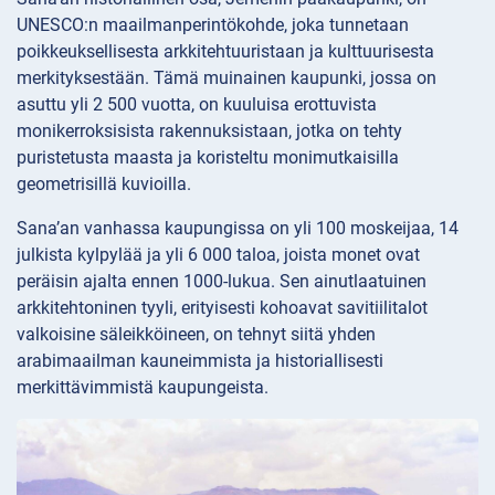
UNESCO:n maailmanperintökohde, joka tunnetaan
poikkeuksellisesta arkkitehtuuristaan ja kulttuurisesta
merkityksestään. Tämä muinainen kaupunki, jossa on
asuttu yli 2 500 vuotta, on kuuluisa erottuvista
monikerroksisista rakennuksistaan, jotka on tehty
puristetusta maasta ja koristeltu monimutkaisilla
geometrisillä kuvioilla.
Sana’an vanhassa kaupungissa on yli 100 moskeijaa, 14
julkista kylpylää ja yli 6 000 taloa, joista monet ovat
peräisin ajalta ennen 1000-lukua. Sen ainutlaatuinen
arkkitehtoninen tyyli, erityisesti kohoavat savitiilitalot
valkoisine säleikköineen, on tehnyt siitä yhden
arabimaailman kauneimmista ja historiallisesti
merkittävimmistä kaupungeista.