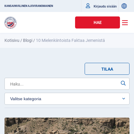
Kirjaudu sisään
KANSAINVÄLINEN AJOVIRANOMAINEN
HAE
Kotisivu
/
Blogi
/
10 Mielenkiintoista Faktaa Jemenistä
TILAA