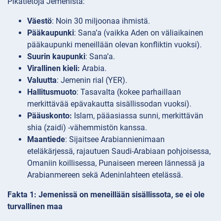
Pikatietoja Jemenistä:
Väestö
: Noin 30 miljoonaa ihmistä.
Pääkaupunki
: Sana’a (vaikka Aden on väliaikainen
pääkaupunki meneillään olevan konfliktin vuoksi).
Suurin kaupunki
: Sana’a.
Virallinen kieli:
Arabia.
Valuutta
: Jemenin rial (YER).
Hallitusmuoto
: Tasavalta (kokee parhaillaan
merkittävää epävakautta sisällissodan vuoksi).
Pääuskonto:
Islam, pääasiassa sunni, merkittävän
shia (zaidi) -vähemmistön kanssa.
Maantiede
: Sijaitsee Arabiannienimaan
eteläkärjessä, rajautuen Saudi-Arabiaan pohjoisessa,
Omaniin koillisessa, Punaiseen mereen lännessä ja
Arabianmereen sekä Adeninlahteen etelässä.
Fakta 1: Jemenissä on meneillään sisällissota, se ei ole
turvallinen maa