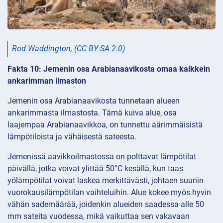
Rod Waddington
,
(CC BY-SA 2.0)
Fakta 10: Jemenin osa Arabianaavikosta omaa kaikkein
ankarimman ilmaston
Jemenin osa Arabianaavikosta tunnetaan alueen
ankarimmasta ilmastosta. Tämä kuiva alue, osa
laajempaa Arabianaavikkoa, on tunnettu äärimmäisistä
lämpötiloista ja vähäisestä sateesta.
Jemenissä aavikkoilmastossa on polttavat lämpötilat
päivällä, jotka voivat ylittää 50°C kesällä, kun taas
yölämpötilat voivat laskea merkittävästi, johtaen suuriin
vuorokausilämpötilan vaihteluihin. Alue kokee myös hyvin
vähän sademäärää, joidenkin alueiden saadessa alle 50
mm sateita vuodessa, mikä vaikuttaa sen vakavaan