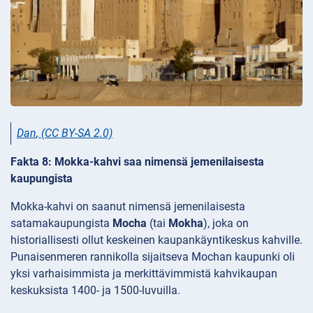
Dan
,
(CC BY-SA 2.0)
Fakta 8: Mokka-kahvi saa nimensä jemenilaisesta
kaupungista
Mokka-kahvi on saanut nimensä jemenilaisesta
satamakaupungista
Mocha
(tai
Mokha
), joka on
historiallisesti ollut keskeinen kaupankäyntikeskus kahville.
Punaisenmeren rannikolla sijaitseva Mochan kaupunki oli
yksi varhaisimmista ja merkittävimmistä kahvikaupan
keskuksista 1400- ja 1500-luvuilla.