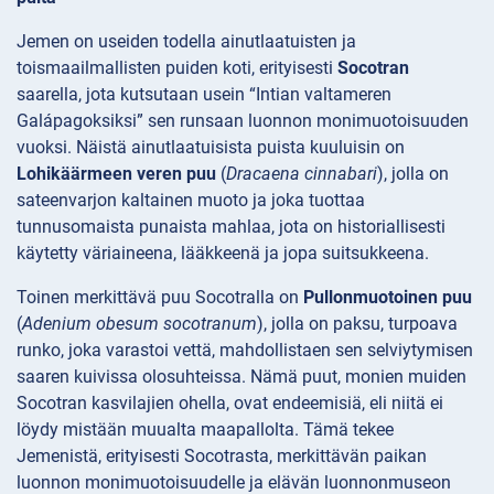
Jemen on useiden todella ainutlaatuisten ja
toismaailmallisten puiden koti, erityisesti
Socotran
saarella, jota kutsutaan usein “Intian valtameren
Galápagoksiksi” sen runsaan luonnon monimuotoisuuden
vuoksi. Näistä ainutlaatuisista puista kuuluisin on
Lohikäärmeen veren puu
(
Dracaena cinnabari
), jolla on
sateenvarjon kaltainen muoto ja joka tuottaa
tunnusomaista punaista mahlaa, jota on historiallisesti
käytetty väriaineena, lääkkeenä ja jopa suitsukkeena.
Toinen merkittävä puu Socotralla on
Pullonmuotoinen puu
(
Adenium obesum socotranum
), jolla on paksu, turpoava
runko, joka varastoi vettä, mahdollistaen sen selviytymisen
saaren kuivissa olosuhteissa. Nämä puut, monien muiden
Socotran kasvilajien ohella, ovat endeemisiä, eli niitä ei
löydy mistään muualta maapallolta. Tämä tekee
Jemenistä, erityisesti Socotrasta, merkittävän paikan
luonnon monimuotoisuudelle ja elävän luonnonmuseon