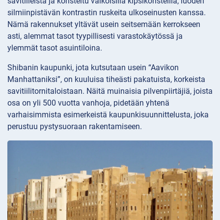
savitiileistä ja koristeltu valkoisilla kipsikoristeilla, luoden
silmiinpistävän kontrastin ruskeita ulkoseinusten kanssa.
Nämä rakennukset yltävät usein seitsemään kerrokseen
asti, alemmat tasot tyypillisesti varastokäytössä ja
ylemmät tasot asuintiloina.
Shibanin kaupunki, jota kutsutaan usein “Aavikon
Manhattaniksi”, on kuuluisa tiheästi pakatuista, korkeista
savitiilitornitaloistaan. Näitä muinaisia pilvenpiirtäjiä, joista
osa on yli 500 vuotta vanhoja, pidetään yhtenä
varhaisimmista esimerkeistä kaupunkisuunnittelusta, joka
perustuu pystysuoraan rakentamiseen.