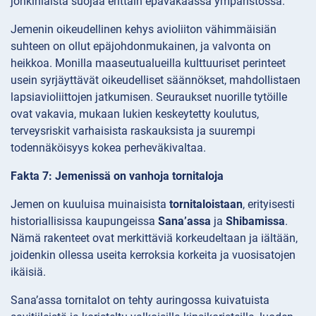
jonkinlaista suojaa erittäin epävakaassa ympäristössä.
Jemenin oikeudellinen kehys avioliiton vähimmäisiän
suhteen on ollut epäjohdonmukainen, ja valvonta on
heikkoa. Monilla maaseutualueilla kulttuuriset perinteet
usein syrjäyttävät oikeudelliset säännökset, mahdollistaen
lapsiavioliittojen jatkumisen. Seuraukset nuorille tytöille
ovat vakavia, mukaan lukien keskeytetty koulutus,
terveysriskit varhaisista raskauksista ja suurempi
todennäköisyys kokea perheväkivaltaa.
Fakta 7: Jemenissä on vanhoja tornitaloja
Jemen on kuuluisa muinaisista
tornitaloistaan
, erityisesti
historiallisissa kaupungeissa
Sana’assa
ja
Shibamissa
.
Nämä rakenteet ovat merkittäviä korkeudeltaan ja iältään,
joidenkin ollessa useita kerroksia korkeita ja vuosisatojen
ikäisiä.
Sana’assa tornitalot on tehty auringossa kuivatuista