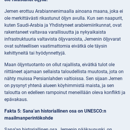
Jemen erottuu Arabiannenimaalla ainoana maana, joka ei
ole merkittävästi rikastunut öljyn avulla. Kun sen naapurit,
kuten Saudi-Arabia ja Yhdistyneet arabiemiirikunnat, ovat
rakentaneet valtavaa varallisuutta ja nykyaikaista
infrastruktuuria valtavista öljyvaroista, Jemenin öljyvarat
ovat suhteellisen vaatimattomia eivätkä ole täysin
kehittyneitä tai hyödynnettyjä.
Maan öljyntuotanto on ollut rajallista, eivätkä tulot ole
riittäneet ajamaan sellaista taloudellista muutosta, jota on
nähty muissa Persianlahden valtioissa. Sen sijaan Jemen
on pysynyt yhtenä alueen köyhimmistä maista, ja sen
taloutta on edelleen rampoinut meneillään oleva konflikti ja
epävakaus.
Fakta 5: Sana’an historiallinen osa on UNESCO:n
maailmanperintökohde
Sana’an historiallinen osa, Jemenin pääkaupunki, on