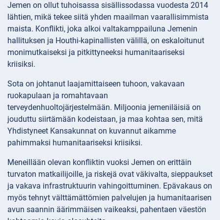
Jemen on ollut tuhoisassa sisällissodassa vuodesta 2014
lähtien, mikä tekee siitä yhden maailman vaarallisimmista
maista. Konflikti, joka alkoi valtakamppailuna Jemenin
hallituksen ja Houthi-kapinallisten välillä, on eskaloitunut
monimutkaiseksi ja pitkittyneeksi humanitaariseksi
kriisiksi.
Sota on johtanut laajamittaiseen tuhoon, vakavaan
ruokapulaan ja romahtavaan
terveydenhuoltojärjestelmään. Miljoonia jemeniläisiä on
jouduttu siirtämään kodeistaan, ja maa kohtaa sen, mitä
Yhdistyneet Kansakunnat on kuvannut aikamme
pahimmaksi humanitaariseksi kriisiksi.
Meneillään olevan konfliktin vuoksi Jemen on erittäin
turvaton matkailijoille, ja riskejä ovat väkivalta, sieppaukset
ja vakava infrastruktuurin vahingoittuminen. Epävakaus on
myös tehnyt välttämättömien palvelujen ja humanitaarisen
avun saannin äärimmäisen vaikeaksi, pahentaen väestön