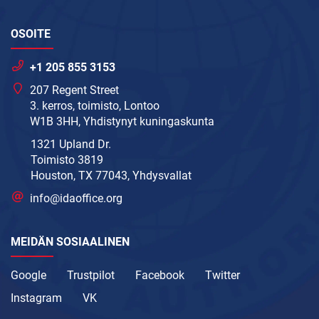
OSOITE
+1 205 855 3153
207 Regent Street
3. kerros, toimisto, Lontoo
W1B 3HH, Yhdistynyt kuningaskunta
1321 Upland Dr.
Toimisto 3819
Houston, TX 77043, Yhdysvallat
info@idaoffice.org
MEIDÄN SOSIAALINEN
Google
Trustpilot
Facebook
Twitter
Instagram
VK