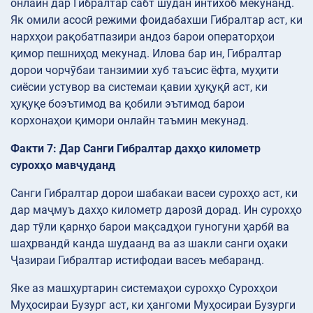
онлайн дар Гибралтар сабт шудан интихоб мекунанд.
Як омили асосӣ режими фоидабахши Гибралтар аст, ки
нархҳои рақобатпазири андоз барои операторҳои
қимор пешниҳод мекунад. Илова бар ин, Гибралтар
дорои чорчӯбаи танзимии хуб таъсис ёфта, муҳити
сиёсии устувор ва системаи қавии ҳуқуқӣ аст, ки
ҳуқуқе боэътимод ва қобили эътимод барои
корхонаҳои қимори онлайн таъмин мекунад.
Факти 7: Дар Санги Гибралтар дахҳо километр
сурохҳо мавҷуданд
Санги Гибралтар дорои шабакаи васеи сурохҳо аст, ки
дар маҷмуъ дахҳо километр дарозӣ дорад. Ин сурохҳо
дар тӯли қарнҳо барои мақсадҳои гуногуни ҳарбӣ ва
шаҳрвандӣ канда шудаанд ва аз шакли санги оҳаки
Ҷазираи Гибралтар истифодаи васеъ мебаранд.
Яке аз машҳуртарин системаҳои сурохҳо Сурохҳои
Муҳосираи Бузург аст, ки ҳангоми Муҳосираи Бузурги