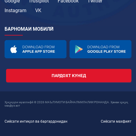
Google
Trustpilot
Facebook
Twitter
Instagram
VK
БАРНОМАИ МОБИЛӢ
ПАРДОХТ КУНЕД
Ҳуқуқҳои муаллифӣ © 2026 МАЪЛУМОТИ БАЙНАЛМИЛАЛИИ РОНАНДА. Ҳамаи ҳуқуқ
маҳфуз аст
Сиёсати интиқол ва баргардонидан
Сиёсати махфият