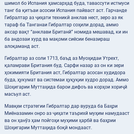
шимол бо Испания ҳамсарҳад буда, тавассути истмуси
танг ба қитъаи асосии Испания пайваст аст. Гарчанде
Гибралтар аз ҷиҳати техникӣ анклав нест, зеро аз як
тараф ба Танганаи Гибралтар соҳили дорад, аммо
аксар вақт “анклави Британӣ” номида мешавад, ки ин
ба андозаи хурд ва мақоми сиёсии беназираш
алоқаманд аст.
Гибралтар аз соли 1713, баъд аз Муоҳидаи Утрехт,
қаламрави Британия буд. Сарфи назар аз он ки зери
ҳокимияти Британия аст, Гибралтар асосан худидора
буда, ҳукумат ва системаи ҳуқуқии худро дорад. Аммо
Шоҳигарии Муттаҳида барои дифоъ ва корҳои хориҷӣ
масъул аст.
Мавқеи стратегии Гибралтар дар вуруда ба Баҳри
Миёназамин онро аз ҷиҳати таърихӣ муҳим намудааст
ва он ҳанӯз ҳам пойгоҳи муҳими ҳарбӣ ва баҳрии
Шоҳигарии Муттаҳида боқӣ мондааст.