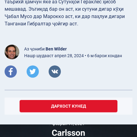
таърихӣ ҳамчун яке аз Сутунҳои Гераклес ҳисоб
мешавад. Эътиқод бар он аст, ки сутуни дигар кӯҳи
Ҷабал Мусо дар Марокко аст, ки дар паҳлуи дигари
Танганаи Гибралтар ҷойгир аст.
Аз ҷониби
Ben Wilder
Нашр шудааст апрел 28, 2024 • 6 м барои хондан
ДАРХОСТ КУНЕД
феврал 11, 2021
Carlsson