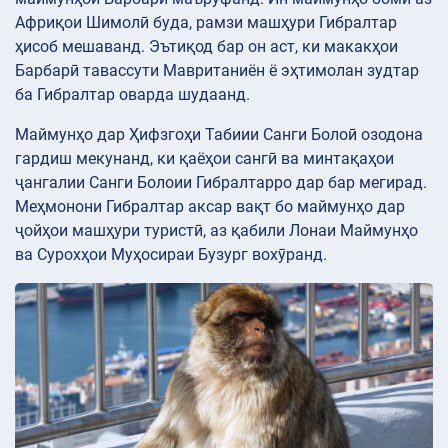
Африқои Шимолӣ буда, рамзи машҳури Гибралтар
ҳисоб мешаванд. Эътиқод бар он аст, ки макакҳои
Барбарӣ тавассути Мавританиён ё эҳтимолан зудтар
ба Гибралтар оварда шудаанд.
Маймунҳо дар Ҳифзгоҳи Табиии Санги Болоӣ озодона
гардиш мекунанд, ки қаёҳои сангӣ ва минтақаҳои
ҷангалии Санги Болоии Гибралтарро дар бар мегирад.
Меҳмонони Гибралтар аксар вақт бо маймунҳо дар
ҷойҳои машҳури туристӣ, аз қабили Лонаи Маймунҳо
ва Сурохҳои Муҳосираи Бузург вохӯранд.