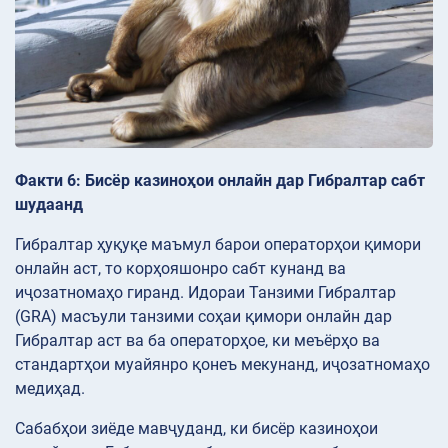
Факти 6: Бисёр казиноҳои онлайн дар Гибралтар сабт
шудаанд
Гибралтар ҳуқуқе маъмул барои операторҳои қимори
онлайн аст, то корҳояшонро сабт кунанд ва
иҷозатномаҳо гиранд. Идораи Танзими Гибралтар
(GRA) масъули танзими соҳаи қимори онлайн дар
Гибралтар аст ва ба операторҳое, ки меъёрҳо ва
стандартҳои муайянро қонеъ мекунанд, иҷозатномаҳо
медиҳад.
Сабабҳои зиёде мавҷуданд, ки бисёр казиноҳои