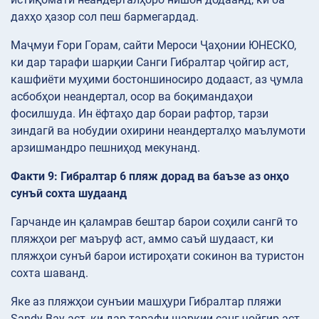
дахҳо ҳазор сол пеш бармегардад.
Маҷмуи Ғори Горам, сайти Мероси Ҷаҳонии ЮНЕСКО,
ки дар тарафи шарқии Санги Гибралтар ҷойгир аст,
кашфиёти муҳими бостоншиносиро додааст, аз ҷумла
асбобҳои неандертал, осор ва боқимандаҳои
фосилшуда. Ин ёфтаҳо дар бораи рафтор, тарзи
зиндагӣ ва нобудии охирини неандерталҳо маълумоти
арзишмандро пешниҳод мекунанд.
Факти 9: Гибралтар 6 пляж дорад ва баъзе аз онҳо
сунъӣ сохта шудаанд
Гарчанде ин қаламрав бештар барои соҳили сангӣ то
пляжҳои рег маъруф аст, аммо саъй шудааст, ки
пляжҳои сунъӣ барои истироҳати сокинон ва туристон
сохта шаванд.
Яке аз пляжҳои сунъии машҳури Гибралтар пляжи
Sandy Bay аст, ки дар тарафи шарқии санг ҷойгир аст.