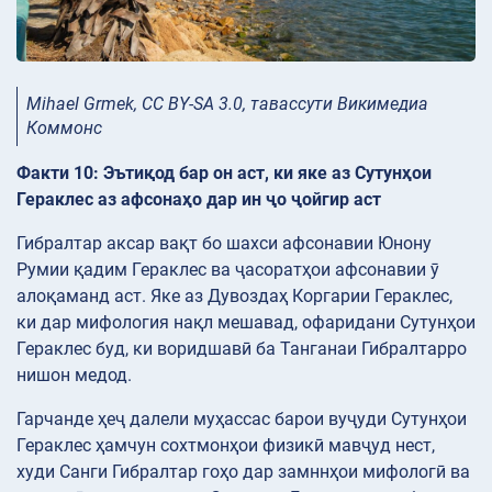
Mihael Grmek, CC BY-SA 3.0, тавассути Викимедиа
Коммонс
Факти 10: Эътиқод бар он аст, ки яке аз Сутунҳои
Гераклес аз афсонаҳо дар ин ҷо ҷойгир аст
Гибралтар аксар вақт бо шахси афсонавии Юнону
Румии қадим Гераклес ва ҷасоратҳои афсонавии ӯ
алоқаманд аст. Яке аз Дувоздаҳ Коргарии Гераклес,
ки дар мифология нақл мешавад, офаридани Сутунҳои
Гераклес буд, ки воридшавӣ ба Танганаи Гибралтарро
нишон медод.
Гарчанде ҳеҷ далели муҳассас барои вуҷуди Сутунҳои
Гераклес ҳамчун сохтмонҳои физикӣ мавҷуд нест,
худи Санги Гибралтар гоҳо дар замннҳои мифологӣ ва