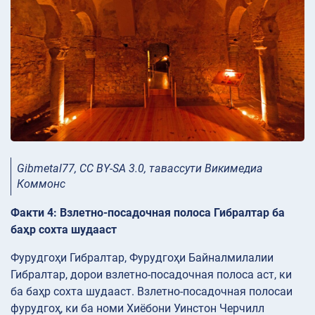
Gibmetal77, CC BY-SA 3.0, тавассути Викимедиа
Коммонс
Факти 4: Взлетно-посадочная полоса Гибралтар ба
баҳр сохта шудааст
Фурудгоҳи Гибралтар, Фурудгоҳи Байналмилалии
Гибралтар, дорои взлетно-посадочная полоса аст, ки
ба баҳр сохта шудааст. Взлетно-посадочная полосаи
фурудгоҳ, ки ба номи Хиёбони Уинстон Черчилл