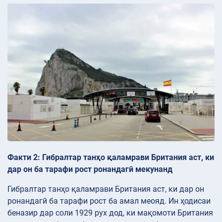
Факти 2: Гибралтар танҳо қаламрави Британия аст, ки
дар он ба тарафи рост ронандагӣ мекунанд
Гибралтар танҳо қаламрави Британия аст, ки дар он
ронандагӣ ба тарафи рост ба амал меояд. Ин ҳодисаи
беназир дар соли 1929 рух дод, ки мақомоти Британия