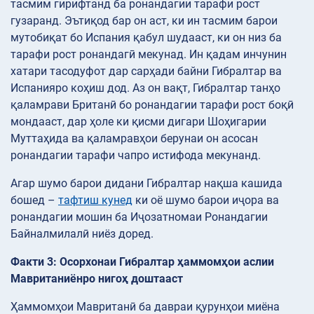
тасмим гирифтанд ба ронандагии тарафи рост
гузаранд. Эътиқод бар он аст, ки ин тасмим барои
мутобиқат бо Испания қабул шудааст, ки он низ ба
тарафи рост ронандагӣ мекунад. Ин қадам инчунин
хатари тасодуфот дар сарҳади байни Гибралтар ва
Испанияро коҳиш дод. Аз он вақт, Гибралтар танҳо
қаламрави Британӣ бо ронандагии тарафи рост боқӣ
мондааст, дар ҳоле ки қисми дигари Шоҳигарии
Муттаҳида ва қаламравҳои берунаи он асосан
ронандагии тарафи чапро истифода мекунанд.
Агар шумо барои дидани Гибралтар нақша кашида
бошед –
тафтиш кунед
ки оё шумо барои иҷора ва
ронандагии мошин ба Иҷозатномаи Ронандагии
Байналмилалӣ ниёз доред.
Факти 3: Осорхонаи Гибралтар ҳаммомҳои аслии
Мавританиёнро нигоҳ доштааст
Ҳаммомҳои Мавританӣ ба давраи қурунҳои миёна