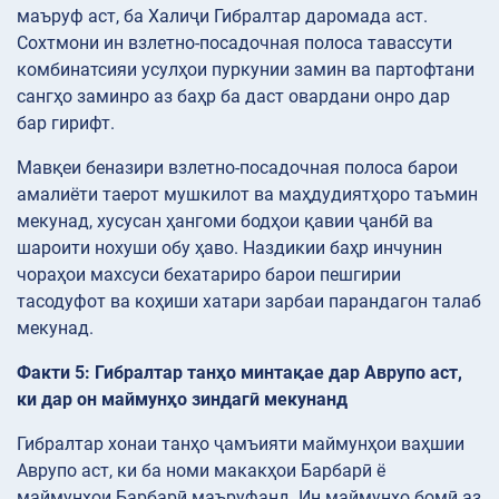
маъруф аст, ба Халиҷи Гибралтар даромада аст.
Сохтмони ин взлетно-посадочная полоса тавассути
комбинатсияи усулҳои пуркунии замин ва партофтани
сангҳо заминро аз баҳр ба даст овардани онро дар
бар гирифт.
Мавқеи беназири взлетно-посадочная полоса барои
амалиёти таерот мушкилот ва маҳдудиятҳоро таъмин
мекунад, хусусан ҳангоми бодҳои қавии ҷанбӣ ва
шароити нохуши обу ҳаво. Наздикии баҳр инчунин
чораҳои махсуси бехатариро барои пешгирии
тасодуфот ва коҳиши хатари зарбаи парандагон талаб
мекунад.
Факти 5: Гибралтар танҳо минтақае дар Аврупо аст,
ки дар он маймунҳо зиндагӣ мекунанд
Гибралтар хонаи танҳо ҷамъияти маймунҳои ваҳшии
Аврупо аст, ки ба номи макакҳои Барбарӣ ё
маймунҳои Барбарӣ маъруфанд. Ин маймунҳо бомӣ аз