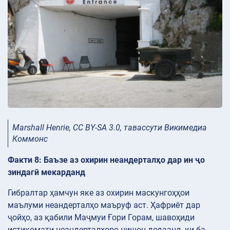
Marshall Henrie, CC BY-SA 3.0, тавассути Викимедиа
Коммонс
Факти 8: Баъзе аз охирин неандерталҳо дар ин ҷо
зиндагӣ мекарданд
Гибралтар ҳамчун яке аз охирин маскунгоҳҳои
маълуми неандерталҳо маъруф аст. Ҳафриёт дар
ҷойҳо, аз қабили Маҷмуи Ғори Горам, шавоҳиди
истиқомати неандерталҳоро нишон додаанд, ки ба