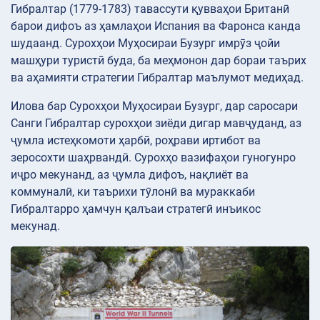
Гибралтар (1779-1783) тавассути қувваҳои Британӣ
барои дифоъ аз ҳамлаҳои Испания ва Фаронса канда
шудаанд. Сурохҳои Муҳосираи Бузург имрӯз ҷойи
машҳури туристӣ буда, ба меҳмонон дар бораи таърих
ва аҳамияти стратегии Гибралтар маълумот медиҳад.
Илова бар Сурохҳои Муҳосираи Бузург, дар саросари
Санги Гибралтар сурохҳои зиёди дигар мавҷуданд, аз
ҷумла истеҳкомоти ҳарбӣ, роҳрави иртибот ва
зеросохти шаҳрвандӣ. Сурохҳо вазифаҳои гуногунро
иҷро мекунанд, аз ҷумла дифоъ, нақлиёт ва
коммуналӣ, ки таърихи тӯлонӣ ва мураккаби
Гибралтарро ҳамчун қалъаи стратегӣ инъикос
мекунад.