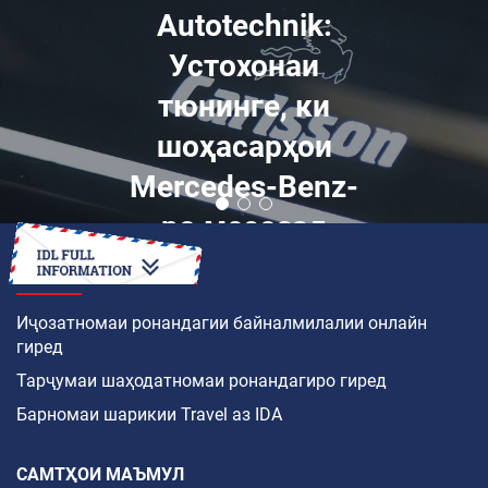
Autotechnik:
Устохонаи
тюнинге, ки
шоҳасарҳои
Mercedes-Benz-
ро месозад
ЧӢ ТАВР
Иҷозатномаи ронандагии байналмилалии онлайн
гиред
Тарҷумаи шаҳодатномаи ронандагиро гиред
Барномаи шарикии Travel аз IDA
САМТҲОИ МАЪМУЛ