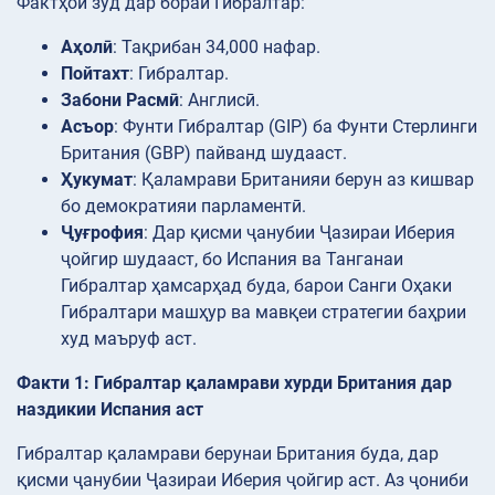
Фактҳои зуд дар бораи Гибралтар:
Аҳолӣ
: Тақрибан 34,000 нафар.
Пойтахт
: Гибралтар.
Забони Расмӣ
: Англисӣ.
Асъор
: Фунти Гибралтар (GIP) ба Фунти Стерлинги
Британия (GBP) пайванд шудааст.
Ҳукумат
: Қаламрави Британияи берун аз кишвар
бо демократияи парламентӣ.
Ҷуғрофия
: Дар қисми ҷанубии Ҷазираи Иберия
ҷойгир шудааст, бо Испания ва Танганаи
Гибралтар ҳамсарҳад буда, барои Санги Оҳаки
Гибралтари машҳур ва мавқеи стратегии баҳрии
худ маъруф аст.
Факти 1: Гибралтар қаламрави хурди Британия дар
наздикии Испания аст
Гибралтар қаламрави берунаи Британия буда, дар
қисми ҷанубии Ҷазираи Иберия ҷойгир аст. Аз ҷониби