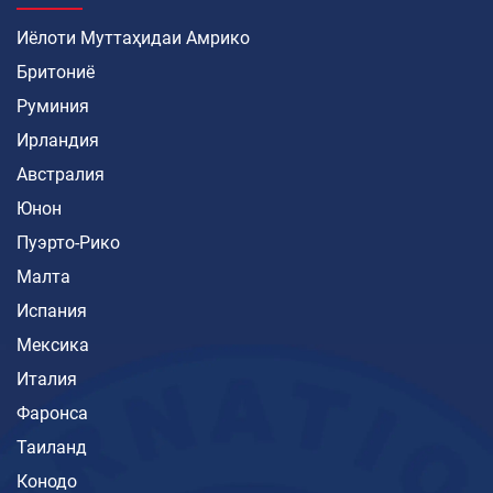
Иёлоти Муттаҳидаи Амрико
Бритониё
Руминия
Ирландия
Австралия
Юнон
Пуэрто-Рико
Малта
Испания
Мексика
Италия
Фаронса
Таиланд
Конодо