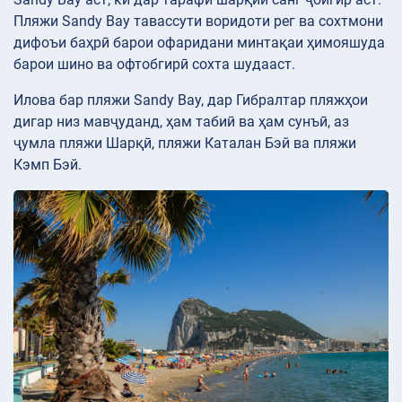
Пляжи Sandy Bay тавассути воридоти рег ва сохтмони
дифоъи баҳрӣ барои офаридани минтақаи ҳимояшуда
барои шино ва офтобгирӣ сохта шудааст.
Илова бар пляжи Sandy Bay, дар Гибралтар пляжҳои
дигар низ мавҷуданд, ҳам табиӣ ва ҳам сунъӣ, аз
ҷумла пляжи Шарқӣ, пляжи Каталан Бэй ва пляжи
Кэмп Бэй.