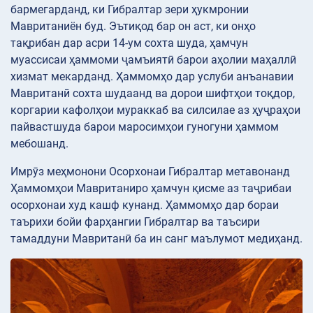
бармегарданд, ки Гибралтар зери ҳукмронии
Мавританиён буд. Эътиқод бар он аст, ки онҳо
тақрибан дар асри 14-ум сохта шуда, ҳамчун
муассисаи ҳаммоми ҷамъиятӣ барои аҳолии маҳаллӣ
хизмат мекарданд. Ҳаммомҳо дар услуби анъанавии
Мавританӣ сохта шудаанд ва дорои шифтҳои тоқдор,
коргарии кафолҳои мураккаб ва силсилае аз ҳуҷраҳои
пайвастшуда барои маросимҳои гуногуни ҳаммом
мебошанд.
Имрӯз меҳмонони Осорхонаи Гибралтар метавонанд
Ҳаммомҳои Мавританиро ҳамчун қисме аз таҷрибаи
осорхонаи худ кашф кунанд. Ҳаммомҳо дар бораи
таърихи бойи фарҳангии Гибралтар ва таъсири
тамаддуни Мавританӣ ба ин санг маълумот медиҳанд.