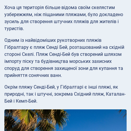
Хоча ця територія більше відома своїм скелястим
узбережжям, ніж піщаними пляжами, було докладено
зусиль для створення штучних пляжів для жителів і
туристів.
Одним із найвідоміших рукотворних пляжів
Гібралтару є пляж Сенді Бей, розташований на східній
стороні Скелі. Пляж Сенді-Бей був створений шляхом
імпорту піску та будівництва морських захисних
споруд для створення захищеної зони для купання та
прийняття сонячних ванн.
Окрім пляжу Сенді-Бей, у Гібралтарі є інші пляжі, як
природні, так і штучні, зокрема Східний пляж, Каталан-
Бей і Кемп-Бей.