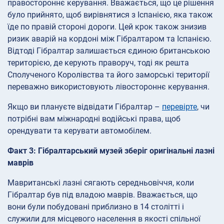
правостороннє керування. Вважається, що це рішення
було прийнято, щоб вирівнятися з Іспанією, яка також
їде по правій стороні дороги. Цей крок також знизив
ризик аварій на кордоні між Гібралтаром та Іспанією.
Відтоді Гібралтар залишається єдиною британською
територією, де керують праворуч, тоді як решта
Сполученого Королівства та його заморські території
переважно використовують лівостороннє керування.
Якщо ви плануєте відвідати Гібралтар –
перевірте
, чи
потрібні вам міжнародні водійські права, щоб
орендувати та керувати автомобілем.
Факт 3: Гібралтарський музей зберіг оригінальні лазні
маврів
Мавританські лазні сягають середньовіччя, коли
Гібралтар був під владою маврів. Вважається, що
вони були побудовані приблизно в 14 столітті і
служили для місцевого населення в якості спільної