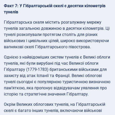
Факт 7: У Гібралтарській скелі є десятки кілометрів
тунелів
Гібралтарська скеля містить розгалужену мережу
тунелів загальною довжиною в десятки кілометрів. Ці
тунелі розкопували протягом століть для різних
військових і цивільних цілей, широко використовуючи
вапнякові скелі Гібралтарського півострова.
Однією з найвідоміших систем тунелів є Великі облоги
тунелів, які були вирубані під час Великої облоги
Гібралтару (1779-1783) британськими військами для
захисту від атак Іспанії та Франції. Великі облогові
тунелі сьогодні є популярною туристичною визначною
пам’яткою, яка пропонує відвідувачам уявлення про
історію та стратегічне значення Гібралтару.
Окрім Великих облогових тунелів, на Гібралтарській
скелі є багато інших тунелів, включаючи військові