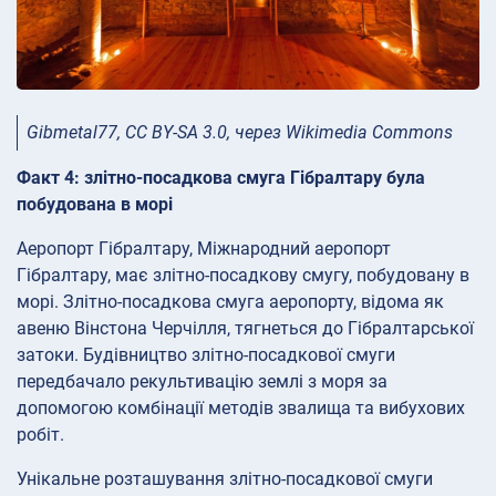
Gibmetal77, CC BY-SA 3.0, через Wikimedia Commons
Факт 4: злітно-посадкова смуга Гібралтару була
побудована в морі
Аеропорт Гібралтару, Міжнародний аеропорт
Гібралтару, має злітно-посадкову смугу, побудовану в
морі. Злітно-посадкова смуга аеропорту, відома як
авеню Вінстона Черчілля, тягнеться до Гібралтарської
затоки. Будівництво злітно-посадкової смуги
передбачало рекультивацію землі з моря за
допомогою комбінації методів звалища та вибухових
робіт.
Унікальне розташування злітно-посадкової смуги