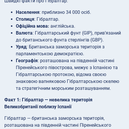
Швидкі факти про Гібралтар:
Населення
: приблизно 34 000 осіб.
Столиця
: Гібралтар.
Офіційна мова:
англійська.
Валюта
: Гібралтарський фунт (GIP), прив’язаний
до британського фунта стерлінгів (GBP).
Уряд
: Британська заморська територія з
парламентською демократією.
Географія
: розташована на південній частині
Піренейського півострова, межує з Іспанією та
Гібралтарською протокою, відома своєю
знаковою вапняковою Гібралтарською скелею
та стратегічним морським розташуванням.
Факт 1: Гібралтар — невелика територія
Великобританії поблизу Іспанії
Гібралтар — британська заморська територія,
розташована на південній частині Піренейського