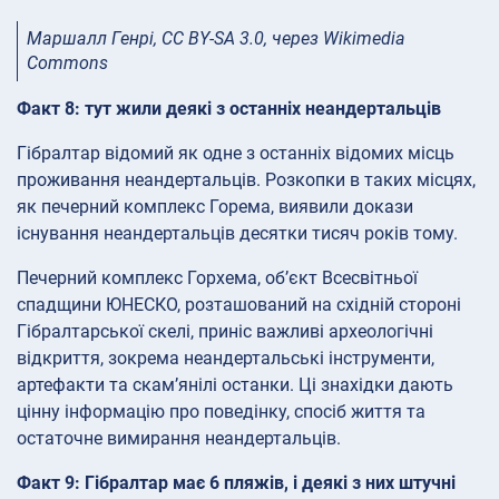
Маршалл Генрі, CC BY-SA 3.0, через Wikimedia
Commons
Факт 8: тут жили деякі з останніх неандертальців
Гібралтар відомий як одне з останніх відомих місць
проживання неандертальців. Розкопки в таких місцях,
як печерний комплекс Горема, виявили докази
існування неандертальців десятки тисяч років тому.
Печерний комплекс Горхема, об’єкт Всесвітньої
спадщини ЮНЕСКО, розташований на східній стороні
Гібралтарської скелі, приніс важливі археологічні
відкриття, зокрема неандертальські інструменти,
артефакти та скам’янілі останки. Ці знахідки дають
цінну інформацію про поведінку, спосіб життя та
остаточне вимирання неандертальців.
Факт 9: Гібралтар має 6 пляжів, і деякі з них штучні