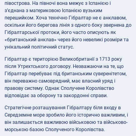
півострова. На півночі вона межує з Іспанією і
з’єднана з материковою Іспанією вузьким
перешийком. Хоча технічно Гібралтар не є анклавом,
оскільки його берегова лінія з одного боку звернена до
Гібралтарської протоки, його часто описують як
«британський анклав» через його невеликі розміри та
унікальний політичний статус.
Гібралтар є територією Великобританії з 1713 року
після Утрехтського договору. Незважаючи на те, що
Гібралтар перебуває під британським суверенітетом,
він переважно самоврядний, має власний уряд і
правову систему. Однак Сполучене Королівство
відповідає за оборону та закордонні справи.
Стратегічне розташування Гібралтару біля входу в
Середземне море зробило його історично важливим, і
він залишається важливою військовою та військово-
морською базою Сполученого Королівства.