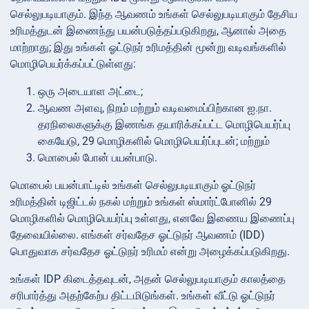
செல்லுபடியாகும். இந்த ஆவணம் உங்கள் செல்லுபடியாகும் தேசிய
உரிமத்துடன் இணைந்து பயன்படுத்தப்படுகிறது, ஆனால் அதை
மாற்றாது; இது உங்கள் ஓட்டுநர் உரிமத்தின் மூன்று வடிவங்களில்
மொழிபெயர்க்கப்பட்டுள்ளது:
ஒரு அடையாள அட்டை;
ஆவண அளவு, நிறம் மற்றும் வடிவமைப்பிற்கான
ஐ.நா.
தரநிலைகளுக்கு
இணங்க தயாரிக்கப்பட்ட
மொழிபெயர்ப்பு
கையேடு, 29 மொழிகளில் மொழிபெயர்ப்புடன்; மற்றும்
மொபைல் போன் பயன்பாடு.
மொபைல் பயன்பாட்டில் உங்கள் செல்லுபடியாகும் ஓட்டுநர்
உரிமத்தின் டிஜிட்டல் நகல் மற்றும் உங்கள் ஸ்மார்ட்போனில் 29
மொழிகளில் மொழிபெயர்ப்பு உள்ளது, எனவே இணைய இணைப்பு
தேவையில்லை. எங்கள் சர்வதேச ஓட்டுநர் ஆவணம் (IDD)
பொதுவாக சர்வதேச ஓட்டுநர் உரிமம் என்று அழைக்கப்படுகிறது.
உங்கள் IDP கிடைத்தவுடன், அதன் செல்லுபடியாகும் காலத்தை
சரிபார்த்து அதற்கேற்ப திட்டமிடுங்கள். உங்கள் வீட்டு ஓட்டுநர்