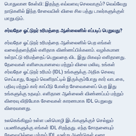
பொதுவான கேள்வி: இதற்கு எவ்வளவு செலவாகும்? வெவ்வேறு
நாடுகளில் இந்த சேவையின் விலை சில பத்து டாலர்களுக்குள்
மாறுபடும்.
சர்வதேச ஓட்டுநர் உரிமத்தை ஆன்லைனில் எப்படிப் பெறுவது?
சர்வதேச ஓட்டுநர் உரிமத்தை ஆன்லைனில் பெற எங்கள்
வலைத்தளத்தில் எளிதாக விண்ணப்பிக்கலாம். வழக்கமான
உள்நாட்டு உரிமத்தைப் பெறுவதை விட இது மிகவும் எளிதானது.
தேவைகள் எளிமையானவை மற்றும் விலை மலிவு. உங்கள்
சர்வதேச ஓட்டுநர் உரிமம் (IDL) உங்களுக்கு அதிக செலவு
செய்யாது, மேலும் வெளிநாட்டில் இருக்கும்போது கார் வாடகை,
பதிவு மற்றும் கார் காப்பீடு போன்ற சேவைகளைப் பெற இது
உங்களுக்கு உதவும். எளிதான ஆன்லைன் விண்ணப்பம் மற்றும்
விரைவு விநியோக சேவைகள் காரணமாக IDL பெறுவது
விரைவானது.
உலகெங்கிலும் உள்ள பன்மொழி இடங்களுக்குச் செல்லும்
பயணிகளுக்கு எங்கள் IDL சிறந்தது. எந்த சோதனையும்
தேவையில்லை மற்றும் IDL மூன்று ஆண்டுகள் வரை