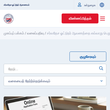
சர்வதேச ஓட்டுநர் ஆணையம்
உள்நுழைக
விண்ணப்பித்தல்
முகப்புப் பக்கம்
/
வலைப்பதிவு
/
சர்வதேச ஓட்டுநர் ஆவணத்தை எவ்வாறு பெற
குழுசேரவும்