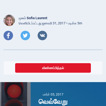
மூலம்
Sofia Laurent
வெளியிடப்பட்டது ஜனவரி 31, 2017 • படிக்க 5m
விண்ணப்பித்தல்
மார்ச் 05, 2017
வெவ்வேறு