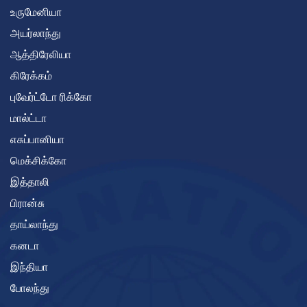
உருமேனியா
அயர்லாந்து
ஆத்திரேலியா
கிரேக்கம்
புவேர்ட்டோ ரிக்கோ
மால்ட்டா
எசுப்பானியா
மெக்சிக்கோ
இத்தாலி
பிரான்சு
தாய்லாந்து
கனடா
இந்தியா
போலந்து