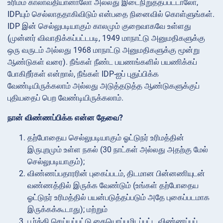
உரிமம் காலாவதியானாலோ அல்லது இடைநிறுத்தப்பட்டாலோ,
IDPயும் செல்லாததாகிவிடும் என்பதை நினைவில் கொள்ளுங்கள்.
IDP இன் செல்லுபடியாகும் காலமும் குறைவாகவே உள்ளது
(முன்னர் விவாதிக்கப்பட்டபடி, 1949 மாநாட்டு அனுமதிகளுக்கு
ஒரு வருடம் அல்லது 1968 மாநாட்டு அனுமதிகளுக்கு மூன்று
ஆண்டுகள் வரை). நீங்கள் நீண்ட பயணங்களில் பயணிக்கப்
போகிறீர்கள் என்றால், நீங்கள் IDP-ஐப் புதுப்பிக்க
வேண்டியிருக்கலாம் அல்லது அடுத்தடுத்த ஆண்டுகளுக்குப்
புதியதைப் பெற வேண்டியிருக்கலாம்.
நான் விண்ணப்பிக்க என்ன தேவை?
தற்போதைய செல்லுபடியாகும் ஓட்டுநர் உரிமத்தின்
இருபுறமும் உள்ள நகல் (30 நாட்கள் அல்லது அதற்கு மேல்
செல்லுபடியாகும்);
விண்ணப்பதாரரின் புகைப்படம், திடமான பின்னணியுடன்
வண்ணத்தில் இருக்க வேண்டும் (உங்கள் தற்போதைய
ஓட்டுநர் உரிமத்தில் பயன்படுத்தப்படும் அதே புகைப்படமாக
இருக்கக்கூடாது); மற்றும்
பூர்த்தி செய்யப்பட்டு கையொப்பமிடப்பட்ட விண்ணப்பப்