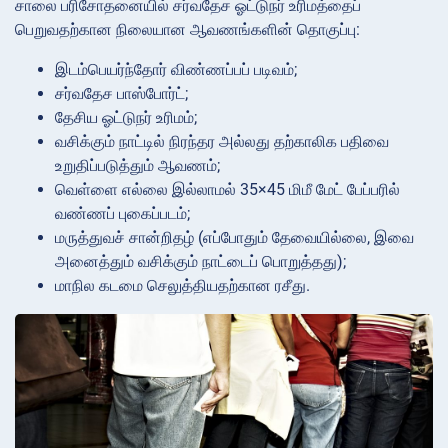
சாலை பரிசோதனையில் சர்வதேச ஓட்டுநர் உரிமத்தைப்
பெறுவதற்கான நிலையான ஆவணங்களின் தொகுப்பு:
இடம்பெயர்ந்தோர் விண்ணப்பப் படிவம்;
சர்வதேச பாஸ்போர்ட்;
தேசிய ஓட்டுநர் உரிமம்;
வசிக்கும் நாட்டில் நிரந்தர அல்லது தற்காலிக பதிவை
உறுதிப்படுத்தும் ஆவணம்;
வெள்ளை எல்லை இல்லாமல் 35×45 மிமீ மேட் பேப்பரில்
வண்ணப் புகைப்படம்;
மருத்துவச் சான்றிதழ் (எப்போதும் தேவையில்லை, இவை
அனைத்தும் வசிக்கும் நாட்டைப் பொறுத்தது);
மாநில கடமை செலுத்தியதற்கான ரசீது.