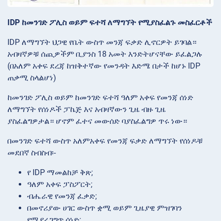
IDP ከመንገድ ፖሊስ ወይም ፍተሻ ለማግኘት የሚያስፈልጉ መስፈርቶች
IDP ለማግኘት ህጋዊ የቤት ውስጥ መንጃ ፍቃድ ሊኖርዎት ይገባል።
አብዛኛዎቹ ሰጪዎችም ቢያንስ 18 አመት እንድትሆናቸው ይፈልጋሉ
(በአለም አቀፍ ደረጃ ከዝቅተኛው የመንዳት እድሜ በታች ከሆኑ IDP
ጠቃሚ ስላልሆነ)
ከመንገድ ፖሊስ ወይም ከመንገድ ፍተሻ ዓለም አቀፍ የመንጃ ሰነድ
ለማግኘት የሰነዶች ፓኬጅ እና አብዛኛውን ጊዜ ብዙ ጊዜ
ያስፈልግዎታል። ሆኖም ፈተና መውሰድ ባያስፈልግዎ ጥሩ ነው።
በመንገድ ፍተሻ ውስጥ አለምአቀፍ የመንጃ ፍቃድ ለማግኘት የሰነዶቹ
መደበኛ ስብስብ፡-
የ IDP ማመልከቻ ቅጽ;
ዓለም አቀፍ ፓስፖርት;
ብሔራዊ የመንጃ ፈቃድ;
በመኖሪያው ሀገር ውስጥ ቋሚ ወይም ጊዜያዊ ምዝገባን
የሚያረጋግጥ ሰነድ;