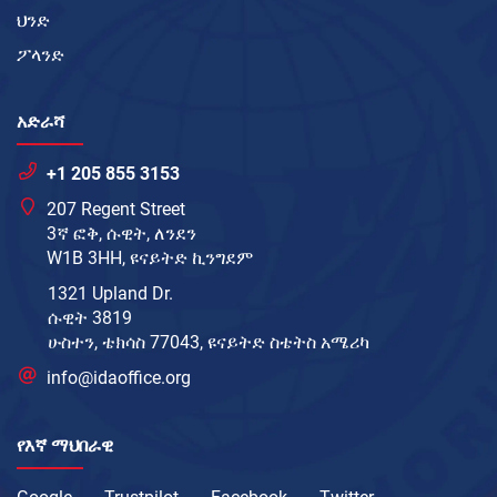
ህንድ
ፖላንድ
አድራሻ
+1 205 855 3153
207 Regent Street
3ኛ ፎቅ, ሱዊት, ለንደን
W1B 3HH, ዩናይትድ ኪንግደም
1321 Upland Dr.
ሱዊት 3819
ሁስተን, ቴክሳስ 77043, ዩናይትድ ስቴትስ አሜሪካ
info@idaoffice.org
የእኛ ማህበራዊ