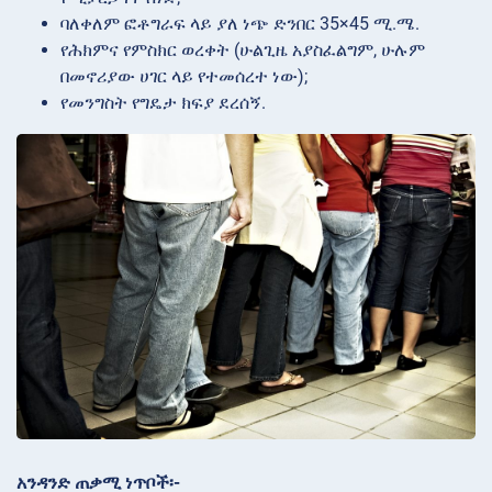
ባለቀለም ፎቶግራፍ ላይ ያለ ነጭ ድንበር 35×45 ሚ.ሜ.
የሕክምና የምስክር ወረቀት (ሁልጊዜ አያስፈልግም, ሁሉም
በመኖሪያው ሀገር ላይ የተመሰረተ ነው);
የመንግስት የግዴታ ክፍያ ደረሰኝ.
አንዳንድ ጠቃሚ ነጥቦች፡-