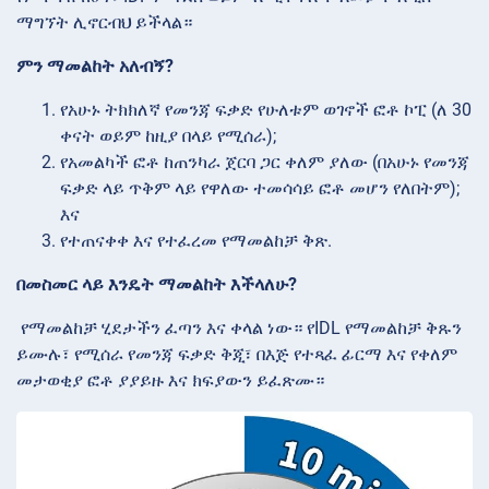
ማግኘት ሊኖርብህ ይችላል።
ምን ማመልከት አለብኝ?
የአሁኑ ትክክለኛ የመንጃ ፍቃድ የሁለቱም ወገኖች ፎቶ ኮፒ (ለ 30
ቀናት ወይም ከዚያ በላይ የሚሰራ);
የአመልካች ፎቶ ከጠንካራ ጀርባ ጋር ቀለም ያለው (በአሁኑ የመንጃ
ፍቃድ ላይ ጥቅም ላይ የዋለው ተመሳሳይ ፎቶ መሆን የለበትም);
እና
የተጠናቀቀ እና የተፈረመ የማመልከቻ ቅጽ.
በመስመር ላይ እንዴት ማመልከት እችላለሁ?
የማመልከቻ ሂደታችን ፈጣን እና ቀላል ነው። የIDL የማመልከቻ ቅጹን
ይሙሉ፣ የሚሰራ የመንጃ ፍቃድ ቅጂ፣ በእጅ የተጻፈ ፊርማ እና የቀለም
መታወቂያ ፎቶ ያያይዙ እና ክፍያውን ይፈጽሙ።