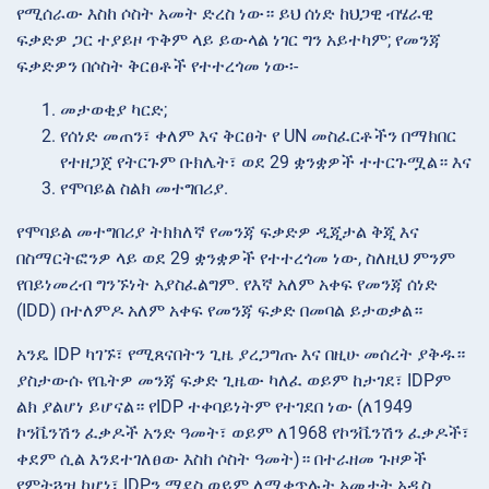
የሚሰራው እስከ ሶስት አመት ድረስ ነው። ይህ ሰነድ ከህጋዊ ብሄራዊ
ፍቃድዎ ጋር ተያይዞ ጥቅም ላይ ይውላል ነገር ግን አይተካም; የመንጃ
ፍቃድዎን በሶስት ቅርፀቶች የተተረጎመ ነው፡-
መታወቂያ ካርድ;
የሰነድ መጠን፣ ቀለም እና ቅርፀት
የ UN መስፈርቶችን
በማክበር
የተዘጋጀ
የትርጉም ቡክሌት፣ ወደ 29 ቋንቋዎች ተተርጉሟል። እና
የሞባይል ስልክ መተግበሪያ.
የሞባይል መተግበሪያ ትክክለኛ የመንጃ ፍቃድዎ ዲጂታል ቅጂ እና
በስማርትፎንዎ ላይ ወደ 29 ቋንቋዎች የተተረጎመ ነው, ስለዚህ ምንም
የበይነመረብ ግንኙነት አያስፈልግም. የእኛ አለም አቀፍ የመንጃ ሰነድ
(IDD) በተለምዶ አለም አቀፍ የመንጃ ፍቃድ በመባል ይታወቃል።
አንዴ IDP ካገኙ፣ የሚጸናበትን ጊዜ
ያረጋግጡ እና በዚሁ መሰረት ያቅዱ።
ያስታውሱ የቤትዎ መንጃ ፍቃድ ጊዜው ካለፈ ወይም ከታገደ፣ IDPም
ልክ ያልሆነ ይሆናል። የIDP ተቀባይነትም የተገደበ ነው (ለ1949
ኮንቬንሽን ፈቃዶች አንድ ዓመት፣ ወይም ለ1968 የኮንቬንሽን ፈቃዶች፣
ቀደም ሲል እንደተገለፀው እስከ ሶስት ዓመት)። በተራዘመ ጉዞዎች
የምትጓዝ ከሆነ፣ IDPን ማደስ ወይም ለሚቀጥሉት አመታት አዲስ