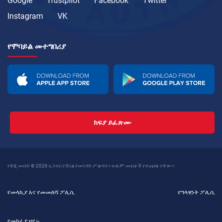
Google
Trustpilot
Facebook
Twitter
Instagram
VK
የሞባይል መተግበሪያ
ክፍያ ይፈጽሙ
የቅጂ መብት © 2026 ኢንተርናሽናል የመንዳት ሥልጣን። ሁሉም መብቶች የተጠበቁ ናቸው።
የመላኪያ እና የመመለሻ ፖሊሲ
የግላዊነት ፖሊሲ
የመክፈያ ዘዴ፡-