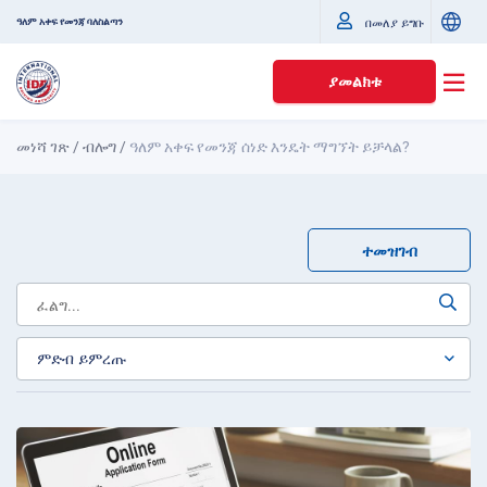
ዓለም አቀፍ የመንጃ ባለስልጣን
በመለያ ይግቡ
ያመልክቱ
መነሻ ገጽ
/
ብሎግ
/
ዓለም አቀፍ የመንጃ ሰነድ እንዴት ማግኘት ይቻላል?
ተመዝገብ