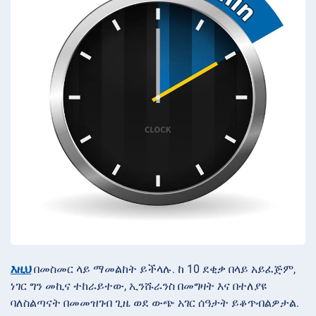
እዚህ
በመስመር ላይ ማመልከት ይችላሉ. ከ 10 ደቂቃ በላይ አይፈጅም,
ነገር ግን መኪና ተከራይተው, ኢንሹራንስ በመግዛት እና በተለያዩ
ባለስልጣናት በመመዝገብ ጊዜ ወደ ውጭ አገር ሰዓታት ይቆጥብልዎታል.