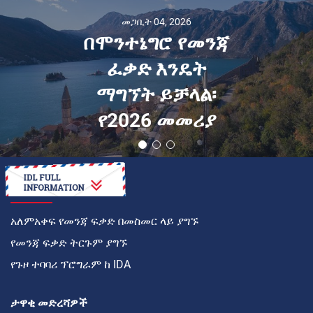
መጋቢት 04, 2026
በሞንተኔግሮ የመንጃ
ፈቃድ እንዴት
ማግኘት ይቻላል፡
የ2026 መመሪያ
እንዴት
አለምአቀፍ የመንጃ ፍቃድ በመስመር ላይ ያግኙ
የመንጃ ፍቃድ ትርጉም ያግኙ
የጉዞ ተባባሪ ፕሮግራም ከ IDA
ታዋቂ መድረሻዎች