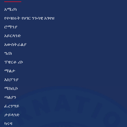
አሜሪካ
የተባበሩት የሀገር ንጉሳዊ አገዛዝ
ሮማንያ
አይርላንድ
አውስትራልያ
ግሪክ
ፕዌርቶ ሪኮ
ማልታ
እስፓንያ
ሜክሲኮ
ጣልያን
ፈረንሣይ
ታይላንድ
ካናዳ