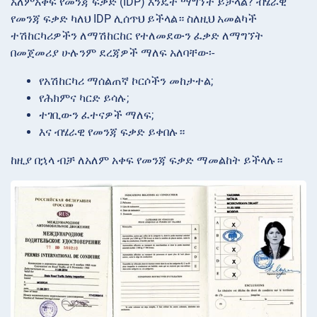
አለምአቀፍ የመንጃ ፍቃድ (IDP) እንዴት ማግኘት ይቻላል? ብሄራዊ
የመንጃ ፍቃድ ካለህ IDP ሊሰጥህ ይችላል። ስለዚህ አመልካች
ተሽከርካሪዎችን ለማሽከርከር የተለመደውን ፈቃድ ለማግኘት
በመጀመሪያ ሁሉንም ደረጃዎች ማለፍ አለባቸው፡-
የአሽከርካሪ ማሰልጠኛ ኮርሶችን መከታተል;
የሕክምና ካርድ ይሳሉ;
ተገቢውን ፈተናዎች ማለፍ;
እና ብሄራዊ የመንጃ ፍቃድ ይቀበሉ።
ከዚያ በኋላ ብቻ ለአለም አቀፍ የመንጃ ፍቃድ ማመልከት ይችላሉ።