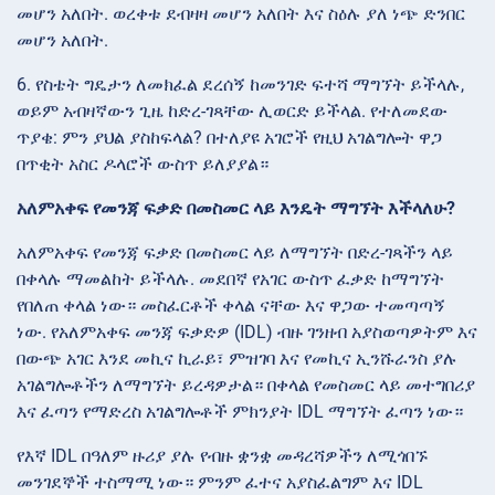
መሆን አለበት. ወረቀቱ ደብዛዛ መሆን አለበት እና ስዕሉ ያለ ነጭ ድንበር
መሆን አለበት.
6. የስቴት ግዴታን ለመክፈል ደረሰኝ ከመንገድ ፍተሻ ማግኘት ይችላሉ,
ወይም አብዛኛውን ጊዜ ከድረ-ገጻቸው ሊወርድ ይችላል. የተለመደው
ጥያቄ: ምን ያህል ያስከፍላል? በተለያዩ አገሮች የዚህ አገልግሎት ዋጋ
በጥቂት አስር ዶላሮች ውስጥ ይለያያል።
አለምአቀፍ የመንጃ ፍቃድ በመስመር ላይ እንዴት ማግኘት እችላለሁ?
አለምአቀፍ የመንጃ ፍቃድ በመስመር ላይ ለማግኘት በድረ-ገጻችን ላይ
በቀላሉ ማመልከት ይችላሉ. መደበኛ የአገር ውስጥ ፈቃድ ከማግኘት
የበለጠ ቀላል ነው። መስፈርቶች ቀላል ናቸው እና ዋጋው ተመጣጣኝ
ነው. የአለምአቀፍ መንጃ ፍቃድዎ (IDL) ብዙ ገንዘብ አያስወጣዎትም እና
በውጭ አገር እንደ መኪና ኪራይ፣ ምዝገባ እና የመኪና ኢንሹራንስ ያሉ
አገልግሎቶችን ለማግኘት ይረዳዎታል። በቀላል የመስመር ላይ መተግበሪያ
እና ፈጣን የማድረስ አገልግሎቶች ምክንያት IDL ማግኘት ፈጣን ነው።
የእኛ IDL በዓለም ዙሪያ ያሉ የብዙ ቋንቋ መዳረሻዎችን ለሚጎበኙ
መንገደኞች ተስማሚ ነው። ምንም ፈተና አያስፈልግም እና IDL