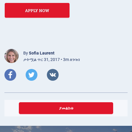
By
Sofia Laurent
ታትሟል ጥር 31, 2017 • 3m ለንባብ
ያመልክቱ