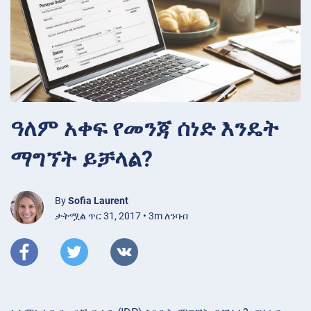
ዓለም አቀፍ የመንጃ ሰነድ እንዴት
ማግኘት ይቻላል?
By
Sofia Laurent
ታትሟል ጥር 31, 2017 • 3m ለንባብ