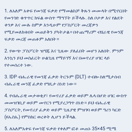
1. ለአለም አቀፍ የመንጃ ፍቃድ የማመልከቻ ቅጹን መሙላት በሚኖርበት
የመንገድ ቁጥጥር ክፍል ውስጥ ማግኘት ይችላሉ. ስለ ቦታዎ እና የልደት
ቀንዎ እና ሙሉ ስምዎ እንዲሁም የፓስፖርት መረጃዎን
የሚያመለክቱበት መጠይቅን ያካትታል። በተጨማሪም ብሄራዊ የመንጃ
ፍቃድ መረጃ መጠቆም አለበት።
2. የውጭ ፓስፖርት ዝግጁ እና ጊዜው ያለፈበት መሆን አለበት. ምንም
እንኳን ይህ መስፈርት ሁልጊዜ የማይገኝ እና በመኖሪያ ሀገር ላይ
የተመሰረተ ነው.
3. IDP ብሔራዊ የመንጃ ፈቃድ ትርጉም (DLT) ተብሎ ስለሚታሰብ
ብሔራዊ መንጃ ፈቃድ የግዴታ ሰነድ ነው።
4. የብሔራዊ መታወቂያ፣ የመኖሪያ ፈቃድ ወይም ሌላ በሆድ ሀገር ውስጥ
መመዝገቢያ ወይም መኖርን የሚያረጋግጥ ሰነድ። ይህ ብሔራዊ
ፓስፖርት, የመኖሪያ ፈቃድ ወይም ጊዜያዊ ምዝገባ ወይም ግሪን ካርድ
(ዩኤስኤ) የምስክር ወረቀት ሊሆን ይችላል.
5. ለአለምአቀፍ የመንጃ ፍቃድ የቀለም ፎቶ መጠኑ 35×45 ሚሜ