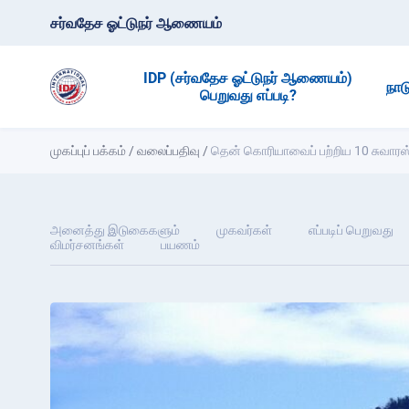
சர்வதேச ஓட்டுநர் ஆணையம்
IDP (சர்வதேச ஓட்டுநர் ஆணையம்)
நாட
பெறுவது எப்படி?
முகப்புப் பக்கம்
/
வலைப்பதிவு
/
தென் கொரியாவைப் பற்றிய 10 சுவா
அனைத்து இடுகைகளும்
முகவர்கள்
எப்படிப் பெறுவது
விமர்சனங்கள்
பயணம்