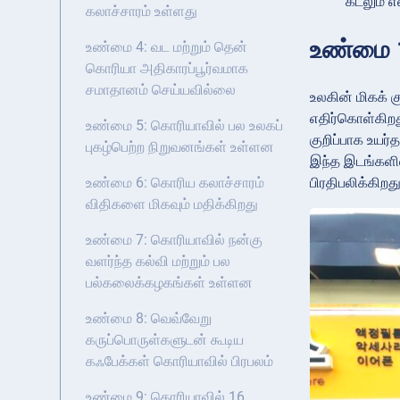
கடலும் 
கலாச்சாரம் உள்ளது
உண்மை 1
உண்மை 4: வட மற்றும் தென்
கொரியா அதிகாரப்பூர்வமாக
சமாதானம் செய்யவில்லை
உலகின் மிகக் 
எதிர்கொள்கிறத
உண்மை 5: கொரியாவில் பல உலகப்
குறிப்பாக உயர
புகழ்பெற்ற நிறுவனங்கள் உள்ளன
இந்த இடங்களில
பிரதிபலிக்கிற
உண்மை 6: கொரிய கலாச்சாரம்
விதிகளை மிகவும் மதிக்கிறது
உண்மை 7: கொரியாவில் நன்கு
வளர்ந்த கல்வி மற்றும் பல
பல்கலைக்கழகங்கள் உள்ளன
உண்மை 8: வெவ்வேறு
கருப்பொருள்களுடன் கூடிய
கஃபேக்கள் கொரியாவில் பிரபலம்
உண்மை 9: கொரியாவில் 16