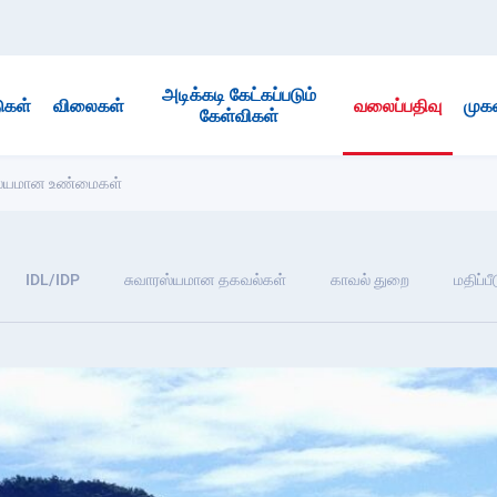
அடிக்கடி கேட்கப்படும்
ுகள்
விலைகள்
வலைப்பதிவு
முக
கேள்விகள்
ரஸ்யமான உண்மைகள்
IDL/IDP
சுவாரஸ்யமான தகவல்கள்
காவல் துறை
மதிப்ப