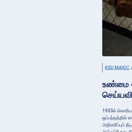
KSU MAIGC
,
உண்மை 4
செய்யவ
1953ல் கொரியப
ஒப்பந்தத்தில்
அதிகரிப்பும்
அவ்வப்போது தீ