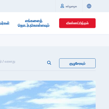
உள்நுழைக
எங்களைத்
வர்கள்
விண்ணப்பித்தல்
தொடர்புகொள்ளவும்
ீடு / வரலாறு
குழுசேரவும்