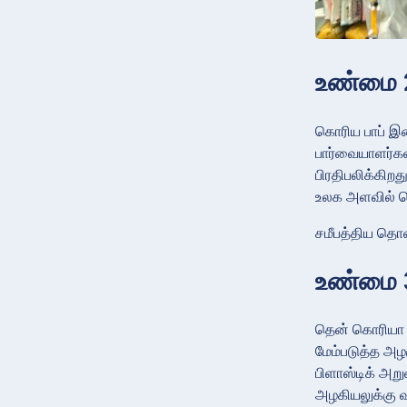
உண்மை 2
கொரிய பாப் இச
பார்வையாளர்க
பிரதிபலிக்கிற
உலக அளவில் தெ
சமீபத்திய தொ
உண்மை 3
தென் கொரியா 
மேம்படுத்த அழ
பிளாஸ்டிக் அற
அழகியலுக்கு வ