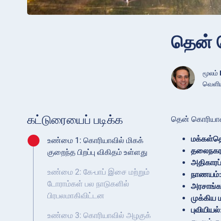
தென் 
மூலம்
வெளியி
கட்டுரையைப் படிக்க
தென் கொரியாவ
மக்கள்
உண்மை 1: கொரியாவில் மிகக்
தலைநகர
குறைந்த பிறப்பு விகிதம் உள்ளது
அதிகாரப்
உண்மை 2: கே-பாப் இசை மற்றும்
நாணயம்
டோராம்கள் பல நாடுகளில்
அரசாங்க
பிரபலமாகிவிட்டன
முக்கிய 
புவியியல்
உண்மை 3: கொரியாவில் அழகுக்