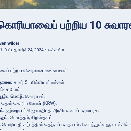
கொரியாவைப் பற்றிய 10 சுவ
Ben Wilder
டப்பட்டது மார்ச் 24, 2024 • படிக்க 6m
ைப் பற்றிய விரைவான உண்மைகள்:
தொகை:
சுமார் 51 மில்லியன் மக்கள்.
ம்
: சியோல்.
பூர்வ மொழி:
கொரியன்.
:
தென் கொரிய வோன் (KRW).
ம்:
ஒற்றையாட்சி ஜனாதிபதி அரசியலமைப்பு குடியரசு.
மதம்:
பௌத்தம், கிறிஸ்தவம்.
:
கொரிய தீபகற்பத்தின் தெற்குப் பகுதியில் அமைந்துள்ளது, வடக்கில் வ