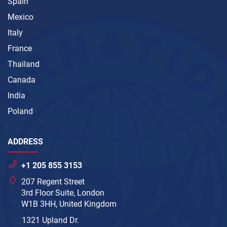
Spain
Mexico
Italy
France
Thailand
Canada
India
Poland
ADDRESS
+1 205 855 3153
207 Regent Street
3rd Floor Suite, London
W1B 3HH, United Kingdom
1321 Upland Dr.