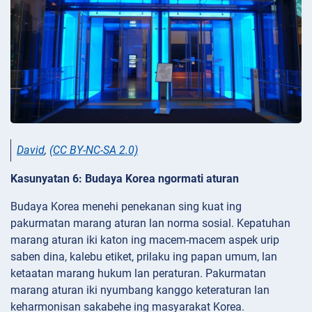
David
,
(CC BY-NC-SA 2.0)
Kasunyatan 6: Budaya Korea ngormati aturan
Budaya Korea menehi penekanan sing kuat ing
pakurmatan marang aturan lan norma sosial. Kepatuhan
marang aturan iki katon ing macem-macem aspek urip
saben dina, kalebu etiket, prilaku ing papan umum, lan
ketaatan marang hukum lan peraturan. Pakurmatan
marang aturan iki nyumbang kanggo keteraturan lan
keharmonisan sakabehe ing masyarakat Korea.