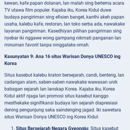
kewan, kafe papan dolanan, lan malah sing bertema acara
TV utawa film populer. Kajaba iku, Korea Kidul duwe
budaya pangiriman sing efisien banget, kanthi akeh papan
usaha, kalebu kafe, restoran, lan toko serba ada, nawakake
layanan pangiriman. Kasedhiyan pilihan pangiriman sing
nyebar iki nggawe wong gampang nikmati panganan lan
minuman favorit tanpa ninggalake omah.
Kasunyatan 9: Ana 16 situs Warisan Donya UNESCO ing
Korea
Situs kasebut kalebu kraton bersejarah, candi, benteng, lan
cadangan alam, saben-saben nawakake wawasan unik
babagan sejarah lan lanskap Korea. Kajaba iku, Korea
Kidul aktif njaga lan promosi situs kasebut kanggo
mesthekake signifikansi budaya lan sejarah diapresiasi
dening pengunjung saka saindenging jagad. Iki sawetara
situs Warisan Donya UNESCO ing Korea Kidul:
Situs Bersejarah Negara Gyeongju:
Situs kasebut