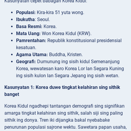
Kasunyatan cepet babagan Korea Kidul:
Populasi:
Kira-kira 51 yuta wong.
Ibukutha
: Seoul.
Basa Resmi:
Korea.
Mata Uang:
Won Korea Kidul (KRW).
Pamrentahan:
Republik konstitusional presidensial
kesatuan.
Agama Utama:
Buddha, Kristen.
Geografi:
Dumunung ing sisih kidul Semenanjung
Korea, wewatesan karo Korea Lor lan Segara Kuning
ing sisih kulon lan Segara Jepang ing sisih wetan.
Kasunyatan 1: Korea duwe tingkat kelahiran sing sithik
banget
Korea Kidul ngadhepi tantangan demografi sing signifikan
amarga tingkat kelahiran sing sithik, salah siji sing paling
sithik ing donya. Tren iki dijangka bakal nyebabake
penurunan populasi sajrone wektu. Sawetara papan usaha,