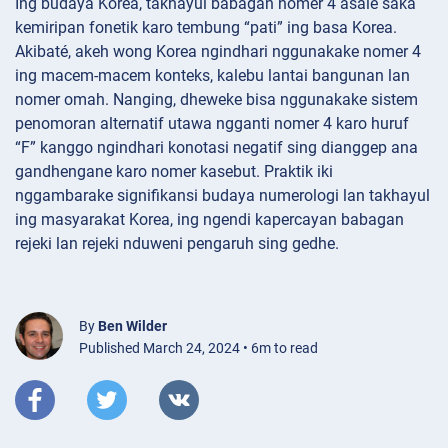
Ing budaya Korea, takhayul babagan nomer 4 asale saka
kemiripan fonetik karo tembung “pati” ing basa Korea.
Akibaté, akeh wong Korea ngindhari nggunakake nomer 4
ing macem-macem konteks, kalebu lantai bangunan lan
nomer omah. Nanging, dheweke bisa nggunakake sistem
penomoran alternatif utawa ngganti nomer 4 karo huruf
“F” kanggo ngindhari konotasi negatif sing dianggep ana
gandhengane karo nomer kasebut. Praktik iki
nggambarake signifikansi budaya numerologi lan takhayul
ing masyarakat Korea, ing ngendi kapercayan babagan
rejeki lan rejeki nduweni pengaruh sing gedhe.
By
Ben Wilder
Published March 24, 2024 • 6m to read