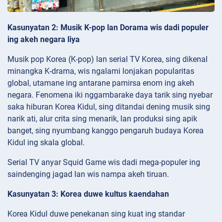
Kasunyatan 2: Musik K-pop lan Dorama wis dadi populer
ing akeh negara liya
Musik pop Korea (K-pop) lan serial TV Korea, sing dikenal
minangka K-drama, wis ngalami lonjakan popularitas
global, utamane ing antarane pamirsa enom ing akeh
negara. Fenomena iki nggambarake daya tarik sing nyebar
saka hiburan Korea Kidul, sing ditandai dening musik sing
narik ati, alur crita sing menarik, lan produksi sing apik
banget, sing nyumbang kanggo pengaruh budaya Korea
Kidul ing skala global.
Serial TV anyar Squid Game wis dadi mega-populer ing
saindenging jagad lan wis nampa akeh tiruan.
Kasunyatan 3: Korea duwe kultus kaendahan
Korea Kidul duwe penekanan sing kuat ing standar