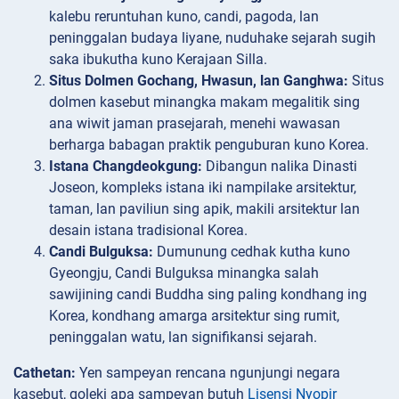
kalebu reruntuhan kuno, candi, pagoda, lan
peninggalan budaya liyane, nuduhake sejarah sugih
saka ibukutha kuno Kerajaan Silla.
Situs Dolmen Gochang, Hwasun, lan Ganghwa:
Situs
dolmen kasebut minangka makam megalitik sing
ana wiwit jaman prasejarah, menehi wawasan
berharga babagan praktik penguburan kuno Korea.
Istana Changdeokgung:
Dibangun nalika Dinasti
Joseon, kompleks istana iki nampilake arsitektur,
taman, lan paviliun sing apik, makili arsitektur lan
desain istana tradisional Korea.
Candi Bulguksa:
Dumunung cedhak kutha kuno
Gyeongju, Candi Bulguksa minangka salah
sawijining candi Buddha sing paling kondhang ing
Korea, kondhang amarga arsitektur sing rumit,
peninggalan watu, lan signifikansi sejarah.
Cathetan:
Yen sampeyan rencana ngunjungi negara
kasebut, goleki apa sampeyan butuh
Lisensi Nyopir