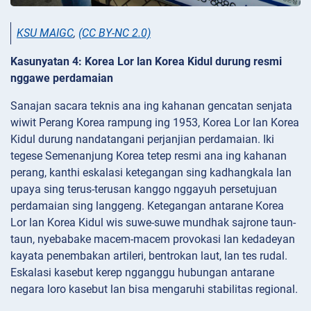
KSU MAIGC
,
(CC BY-NC 2.0)
Kasunyatan 4: Korea Lor lan Korea Kidul durung resmi
nggawe perdamaian
Sanajan sacara teknis ana ing kahanan gencatan senjata
wiwit Perang Korea rampung ing 1953, Korea Lor lan Korea
Kidul durung nandatangani perjanjian perdamaian. Iki
tegese Semenanjung Korea tetep resmi ana ing kahanan
perang, kanthi eskalasi ketegangan sing kadhangkala lan
upaya sing terus-terusan kanggo nggayuh persetujuan
perdamaian sing langgeng. Ketegangan antarane Korea
Lor lan Korea Kidul wis suwe-suwe mundhak sajrone taun-
taun, nyebabake macem-macem provokasi lan kedadeyan
kayata penembakan artileri, bentrokan laut, lan tes rudal.
Eskalasi kasebut kerep ngganggu hubungan antarane
negara loro kasebut lan bisa mengaruhi stabilitas regional.