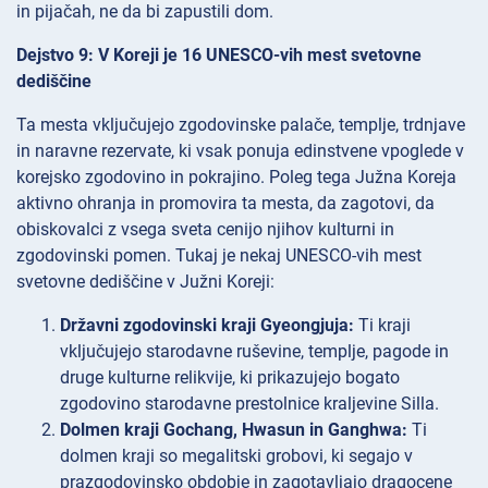
in pijačah, ne da bi zapustili dom.
Dejstvo 9: V Koreji je 16 UNESCO-vih mest svetovne
dediščine
Ta mesta vključujejo zgodovinske palače, templje, trdnjave
in naravne rezervate, ki vsak ponuja edinstvene vpoglede v
korejsko zgodovino in pokrajino. Poleg tega Južna Koreja
aktivno ohranja in promovira ta mesta, da zagotovi, da
obiskovalci z vsega sveta cenijo njihov kulturni in
zgodovinski pomen. Tukaj je nekaj UNESCO-vih mest
svetovne dediščine v Južni Koreji:
Državni zgodovinski kraji Gyeongjuja:
Ti kraji
vključujejo starodavne ruševine, templje, pagode in
druge kulturne relikvije, ki prikazujejo bogato
zgodovino starodavne prestolnice kraljevine Silla.
Dolmen kraji Gochang, Hwasun in Ganghwa:
Ti
dolmen kraji so megalitski grobovi, ki segajo v
prazgodovinsko obdobje in zagotavljajo dragocene