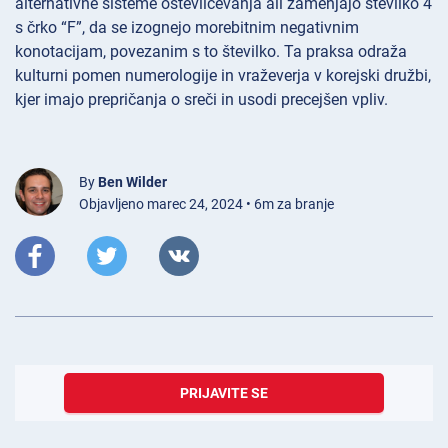
alternativne sisteme oštevilčevanja ali zamenjajo številko 4
s črko “F”, da se izognejo morebitnim negativnim
konotacijam, povezanim s to številko. Ta praksa odraža
kulturni pomen numerologije in vraževerja v korejski družbi,
kjer imajo prepričanja o sreči in usodi precejšen vpliv.
By
Ben Wilder
Objavljeno marec 24, 2024 • 6m za branje
PRIJAVITE SE