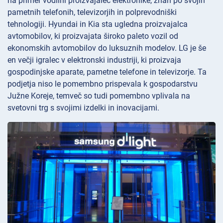
na primer vodilni proizvajalec elektronike, znan po svojih
pametnih telefonih, televizorjih in polprevodniški
tehnologiji. Hyundai in Kia sta ugledna proizvajalca
avtomobilov, ki proizvajata široko paleto vozil od
ekonomskih avtomobilov do luksuznih modelov. LG je še
en večji igralec v elektronski industriji, ki proizvaja
gospodinjske aparate, pametne telefone in televizorje. Ta
podjetja niso le pomembno prispevala k gospodarstvu
Južne Koreje, temveč so tudi pomembno vplivala na
svetovni trg s svojimi izdelki in inovacijami.