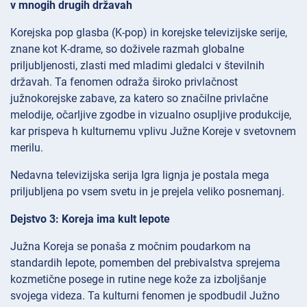
v mnogih drugih državah
Korejska pop glasba (K-pop) in korejske televizijske serije,
znane kot K-drame, so doživele razmah globalne
priljubljenosti, zlasti med mladimi gledalci v številnih
državah. Ta fenomen odraža široko privlačnost
južnokorejske zabave, za katero so značilne privlačne
melodije, očarljive zgodbe in vizualno osupljive produkcije,
kar prispeva h kulturnemu vplivu Južne Koreje v svetovnem
merilu.
Nedavna televizijska serija Igra lignja je postala mega
priljubljena po vsem svetu in je prejela veliko posnemanj.
Dejstvo 3: Koreja ima kult lepote
Južna Koreja se ponaša z močnim poudarkom na
standardih lepote, pomemben del prebivalstva sprejema
kozmetične posege in rutine nege kože za izboljšanje
svojega videza. Ta kulturni fenomen je spodbudil Južno