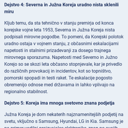
Dejstvo 4: Severna in Južna Koreja uradno nista sklenili
miru
Kljub temu, da sta tehnično v stanju premirja od konca
korejske vojne leta 1953, Severna in Južna Koreja nista
podpisali mirovne pogodbe. To pomeni, da Korejski polotok
uradno ostaja v vojnem stanju, z občasnimi eskalacijami
napetosti in stalnimi prizadevanji za dosego trajnega
mirovnega sporazuma. Napetosti med Severno in Južno
Korejo so se skozi leta občasno stopnjevale, kar je privedlo
do različnih provokacij in incidentov, kot so topništvo,
pomorski spopadi in testi raket. Te eskalacije pogosto
obremenijo odnose med državama in lahko vplivajo na
regionalno stabilnost.
Dejstvo 5: Koreja ima mnoga svetovno znana podjetja
Južna Koreja je dom nekaterih najznamenitejših podjetij na
svetu, vključno s Samsung, Hyundai, LG in Kia. Samsung je