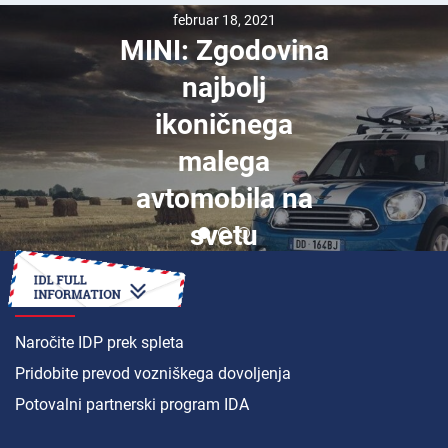
februar 18, 2021
MINI: Zgodovina
najbolj
ikoničnega
malega
avtomobila na
svetu
KAKO DO
Naročite IDP prek spleta
Pridobite prevod vozniškega dovoljenja
Potovalni partnerski program IDA