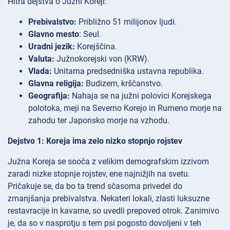
Hitra dejstva o Južni Koreji:
Prebivalstvo:
Približno 51 milijonov ljudi.
Glavno mesto
: Seul.
Uradni jezik:
Korejščina.
Valuta:
Južnokorejski von (KRW).
Vlada:
Unitarna predsedniška ustavna republika.
Glavna religija:
Budizem, krščanstvo.
Geografija:
Nahaja se na južni polovici Korejskega
polotoka, meji na Severno Korejo in Rumeno morje na
zahodu ter Japonsko morje na vzhodu.
Dejstvo 1: Koreja ima zelo nizko stopnjo rojstev
Južna Koreja se sooča z velikim demografskim izzivom
zaradi nizke stopnje rojstev, ene najnižjih na svetu.
Pričakuje se, da bo ta trend sčasoma privedel do
zmanjšanja prebivalstva. Nekateri lokali, zlasti luksuzne
restavracije in kavarne, so uvedli prepoved otrok. Zanimivo
je, da so v nasprotju s tem psi pogosto dovoljeni v teh