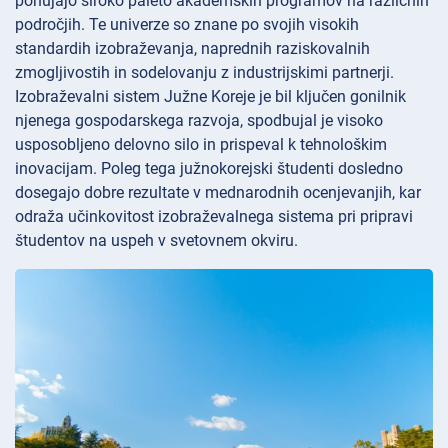
ponujajo široko paleto akademskih programov na različnih
področjih. Te univerze so znane po svojih visokih
standardih izobraževanja, naprednih raziskovalnih
zmogljivostih in sodelovanju z industrijskimi partnerji.
Izobraževalni sistem Južne Koreje je bil ključen gonilnik
njenega gospodarskega razvoja, spodbujal je visoko
usposobljeno delovno silo in prispeval k tehnološkim
inovacijam. Poleg tega južnokorejski študenti dosledno
dosegajo dobre rezultate v mednarodnih ocenjevanjih, kar
odraža učinkovitost izobraževalnega sistema pri pripravi
študentov na uspeh v svetovnem okviru.