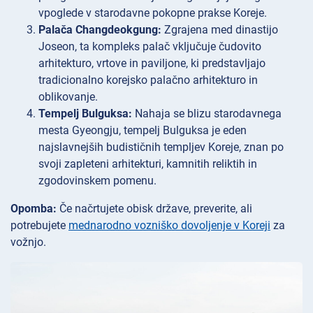
vpoglede v starodavne pokopne prakse Koreje.
Palača Changdeokgung:
Zgrajena med dinastijo
Joseon, ta kompleks palač vključuje čudovito
arhitekturo, vrtove in paviljone, ki predstavljajo
tradicionalno korejsko palačno arhitekturo in
oblikovanje.
Tempelj Bulguksa:
Nahaja se blizu starodavnega
mesta Gyeongju, tempelj Bulguksa je eden
najslavnejših budističnih templjev Koreje, znan po
svoji zapleteni arhitekturi, kamnitih reliktih in
zgodovinskem pomenu.
Opomba:
Če načrtujete obisk države, preverite, ali
potrebujete
mednarodno vozniško dovoljenje v Koreji
za
vožnjo.