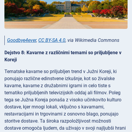
Goodbye4ever
,
CC BY-SA 4.0
, via Wikimedia Commons
Dejstvo 8: Kavarne z različnimi temami so priljubljene v
Koreji
Tematske kavarne so priljubljen trend v Južni Koreji, ki
ponujajo različne edinstvene izkušnje, kot so živalske
kavarne, kavarne z družabnimi igrami in celo tiste s
tematiko priljubljenih televizijskih oddaj ali filmov. Poleg
tega se Južna Koreja ponaša z visoko učinkovito kulturo
dostave, kjer mnogi lokali, vključno s kavarnami,
restavracijami in trgovinami z osnovno blago, ponujajo
storitve dostave. Ta široka razpoložljivost možnosti
dostave omogoča ljudem, da uživajo v svoji najljubši hrani