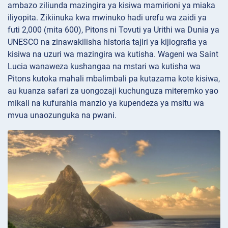
ambazo ziliunda mazingira ya kisiwa mamirioni ya miaka
iliyopita. Zikiinuka kwa mwinuko hadi urefu wa zaidi ya
futi 2,000 (mita 600), Pitons ni Tovuti ya Urithi wa Dunia ya
UNESCO na zinawakilisha historia tajiri ya kijiografia ya
kisiwa na uzuri wa mazingira wa kutisha. Wageni wa Saint
Lucia wanaweza kushangaa na mstari wa kutisha wa
Pitons kutoka mahali mbalimbali pa kutazama kote kisiwa,
au kuanza safari za uongozaji kuchunguza miteremko yao
mikali na kufurahia manzio ya kupendeza ya msitu wa
mvua unaozunguka na pwani.