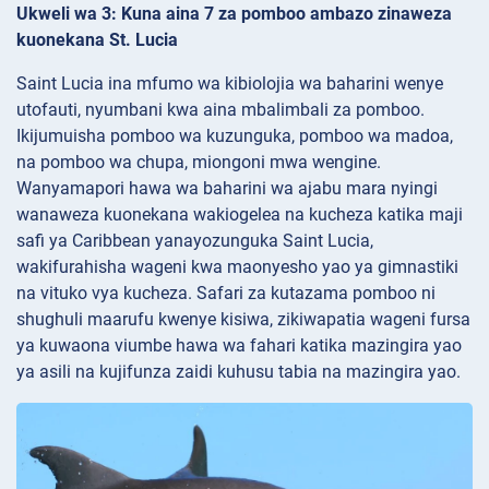
Ukweli wa 3: Kuna aina 7 za pomboo ambazo zinaweza
kuonekana St. Lucia
Saint Lucia ina mfumo wa kibiolojia wa baharini wenye
utofauti, nyumbani kwa aina mbalimbali za pomboo.
Ikijumuisha pomboo wa kuzunguka, pomboo wa madoa,
na pomboo wa chupa, miongoni mwa wengine.
Wanyamapori hawa wa baharini wa ajabu mara nyingi
wanaweza kuonekana wakiogelea na kucheza katika maji
safi ya Caribbean yanayozunguka Saint Lucia,
wakifurahisha wageni kwa maonyesho yao ya gimnastiki
na vituko vya kucheza. Safari za kutazama pomboo ni
shughuli maarufu kwenye kisiwa, zikiwapatia wageni fursa
ya kuwaona viumbe hawa wa fahari katika mazingira yao
ya asili na kujifunza zaidi kuhusu tabia na mazingira yao.