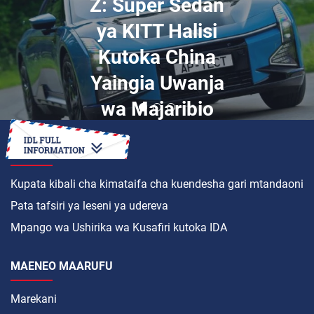
Z: Super Sedan
ya KITT Halisi
Kutoka China
Yaingia Uwanja
wa Majaribio
JINSI YA
Kupata kibali cha kimataifa cha kuendesha gari mtandaoni
Pata tafsiri ya leseni ya udereva
Mpango wa Ushirika wa Kusafiri kutoka IDA
MAENEO MAARUFU
Marekani