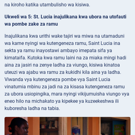
na kiroho katika utambulisho wa kisiwa.
Ukweli wa 5: St. Lucia inajulikana kwa ubora na utofauti
wa pombe zake za ramu
Inajulikana kwa urithi wake tajiri wa miwa na utamaduni
wa karne nyingi wa kutengeneza ramu, Saint Lucia ina
sekta ya ramu inayostawi ambayo imepata sifa ya
kimataifa. Kutoka kwa ramu laini na za miaka mingi hadi
aina za jasiri na zenye ladha za viungo, kisiwa kinatoa
uteuzi wa ajabu wa ramu za kukidhi kila aina ya ladha.
Viwanda vya kutengeneza pombe vya Saint Lucia
vinatumia mbinu za jadi na za kisasa kutengeneza ramu
za ubora usiopingika, mara nyingi vikijumuisha viungo vya
eneo hilo na michakato ya kipekee ya kuzeekeshwa ili
kuboresha ladha na tabia.