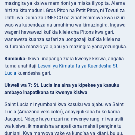
mazingira ya kisiwa mamirioni ya miaka iliyopita. Alama
hizi za kitamaduni, Gros Piton na Petit Piton, ni Tovuti za
Urithi wa Dunia za UNESCO na zinaheshimiwa kwa uzuri
wao wa kupendeza na umuhimu wa kimazingira. Ingawa
wageni hawawezi kufikia kilele cha Pitons kwa gari,
wanaweza kuanza safari za uongozaji kufikia kilele na
kufurahia manzio ya ajabu ya mazingira yanayozunguka.
Kumbuka:
Ikiwa unapanga ziara kwenye kisiwa, angalia
kama unahitaji
Leseni ya Kimataifa ya Kuendesha St.
Lucia
kuendesha gari.
Ukweli wa 7: St. Lucia ina aina ya kipekee ya kasuku
ambayo inapatikana tu kwenye kisiwa
Saint Lucia ni nyumbani kwa kasuku wa ajabu wa Saint
Lucia (Amazona versicolor), anayejulikana huko kama
Jacquot. Ndege huyu mzuri na mwenye rangi ni wa asili
wa kisiwa, ikimaanisha anapatikana mahali pengine tu
duniani. Kwa manyoya yake ya kung’aa ya kijani, buluu,