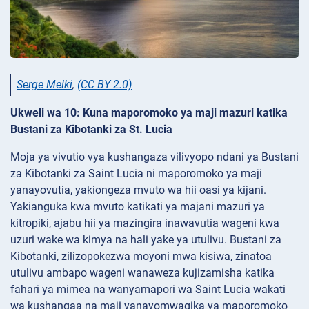
Serge Melki
,
(CC BY 2.0)
Ukweli wa 10: Kuna maporomoko ya maji mazuri katika
Bustani za Kibotanki za St. Lucia
Moja ya vivutio vya kushangaza vilivyopo ndani ya Bustani
za Kibotanki za Saint Lucia ni maporomoko ya maji
yanayovutia, yakiongeza mvuto wa hii oasi ya kijani.
Yakianguka kwa mvuto katikati ya majani mazuri ya
kitropiki, ajabu hii ya mazingira inawavutia wageni kwa
uzuri wake wa kimya na hali yake ya utulivu. Bustani za
Kibotanki, zilizopokezwa moyoni mwa kisiwa, zinatoa
utulivu ambapo wageni wanaweza kujizamisha katika
fahari ya mimea na wanyamapori wa Saint Lucia wakati
wa kushangaa na maji yanayomwagika ya maporomoko