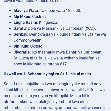
Ukweli wa haraka kuhusu St. Lucia:
Idadi ya Watu
: Takriban watu 180,000.
Mji Mkuu
: Castries.
Lugha Rasmi
: Kiingereza.
Sarafu
: Dola ya Mashariki ya Caribbean (XCD).
Serikali
: Demokrasia ya kibunge ndani ya ufalme wa
Commonwealth.
Dini Kuu
: Ukristo.
Jiografia
: Iko mashariki mwa Bahari ya Caribbean,
St. Lucia ni taifa la kisiwa la volkano linalofunika
eneo la kilomita za mraba 617.
Ukweli wa 1: Sehemu nyingi za St. Lucia ni msitu
Saint Lucia inajulikana kwa mazingira yake mazuri na ya
kijani kibichi, na sehemu kubwa za kisiwa hiki zikifunikwa
na misitu mizito ya mvua ya kitropiki. Misitu hii ina
utofauti mkuu wa kibiolojia, nyumbani kwa aina
mbalimbali za mimea na wanyamapori wa asili wa eneo la