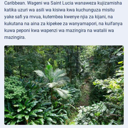
Caribbean. Wageni wa Saint Lucia wanaweza kujizamisha
katika uzuri wa asili wa kisiwa kwa kuchunguza misitu
yake safi ya mvua, kutembea kwenye njia za kijani, na
kukutana na aina za kipekee za wanyamapori, na kuifanya
kuwa peponi kwa wapenzi wa mazingira na watalii wa
mazingira.