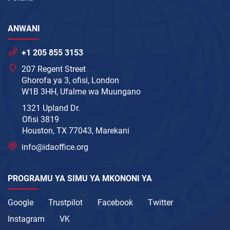
ANWANI
+1 205 855 3153
207 Regent Street
Ghorofa ya 3, ofisi, London
W1B 3HH, Ufalme wa Muungano
1321 Upland Dr.
Ofisi 3819
Houston, TX 77043, Marekani
info@idaoffice.org
PROGRAMU YA SIMU YA MKONONI YA
Google
Trustpilot
Facebook
Twitter
Instagram
VK