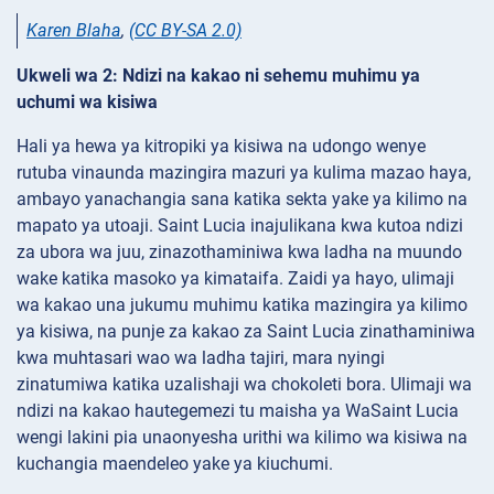
Karen Blaha
,
(CC BY-SA 2.0)
Ukweli wa 2: Ndizi na kakao ni sehemu muhimu ya
uchumi wa kisiwa
Hali ya hewa ya kitropiki ya kisiwa na udongo wenye
rutuba vinaunda mazingira mazuri ya kulima mazao haya,
ambayo yanachangia sana katika sekta yake ya kilimo na
mapato ya utoaji. Saint Lucia inajulikana kwa kutoa ndizi
za ubora wa juu, zinazothaminiwa kwa ladha na muundo
wake katika masoko ya kimataifa. Zaidi ya hayo, ulimaji
wa kakao una jukumu muhimu katika mazingira ya kilimo
ya kisiwa, na punje za kakao za Saint Lucia zinathaminiwa
kwa muhtasari wao wa ladha tajiri, mara nyingi
zinatumiwa katika uzalishaji wa chokoleti bora. Ulimaji wa
ndizi na kakao hautegemezi tu maisha ya WaSaint Lucia
wengi lakini pia unaonyesha urithi wa kilimo wa kisiwa na
kuchangia maendeleo yake ya kiuchumi.