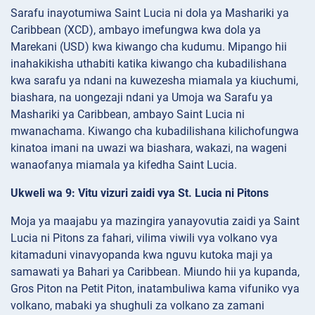
Sarafu inayotumiwa Saint Lucia ni dola ya Mashariki ya
Caribbean (XCD), ambayo imefungwa kwa dola ya
Marekani (USD) kwa kiwango cha kudumu. Mipango hii
inahakikisha uthabiti katika kiwango cha kubadilishana
kwa sarafu ya ndani na kuwezesha miamala ya kiuchumi,
biashara, na uongezaji ndani ya Umoja wa Sarafu ya
Mashariki ya Caribbean, ambayo Saint Lucia ni
mwanachama. Kiwango cha kubadilishana kilichofungwa
kinatoa imani na uwazi wa biashara, wakazi, na wageni
wanaofanya miamala ya kifedha Saint Lucia.
Ukweli wa 9: Vitu vizuri zaidi vya St. Lucia ni Pitons
Moja ya maajabu ya mazingira yanayovutia zaidi ya Saint
Lucia ni Pitons za fahari, vilima viwili vya volkano vya
kitamaduni vinavyopanda kwa nguvu kutoka maji ya
samawati ya Bahari ya Caribbean. Miundo hii ya kupanda,
Gros Piton na Petit Piton, inatambuliwa kama vifuniko vya
volkano, mabaki ya shughuli za volkano za zamani