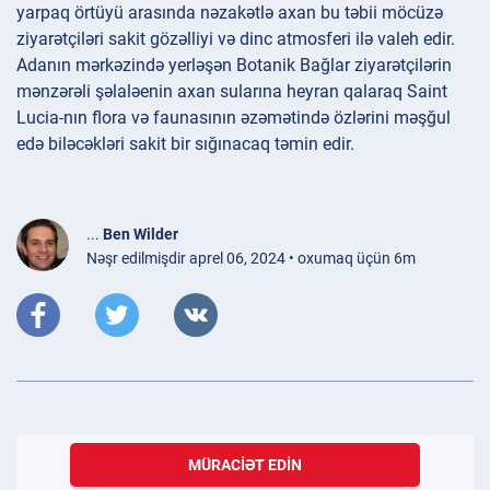
yarpaq örtüyü arasında nəzakətlə axan bu təbii möcüzə
ziyarətçiləri sakit gözəlliyi və dinc atmosferi ilə valeh edir.
Adanın mərkəzində yerləşən Botanik Bağlar ziyarətçilərin
mənzərəli şəlaləenin axan sularına heyran qalaraq Saint
Lucia-nın flora və faunasının əzəmətində özlərini məşğul
edə biləcəkləri sakit bir sığınacaq təmin edir.
...
Ben Wilder
Nəşr edilmişdir aprel 06, 2024 • oxumaq üçün 6m
MÜRACIƏT EDIN