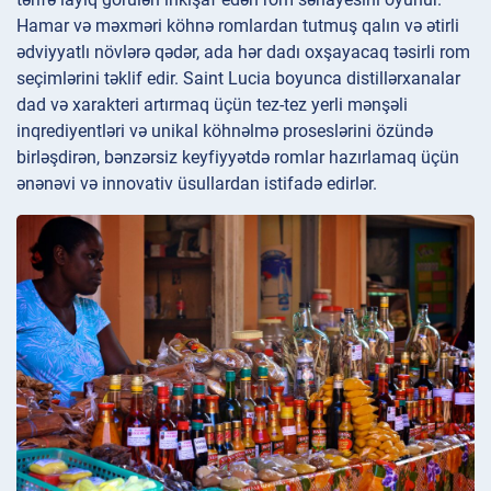
Hamar və məxməri köhnə romlardan tutmuş qalın və ətirli
ədviyyatlı növlərə qədər, ada hər dadı oxşayacaq təsirli rom
seçimlərini təklif edir. Saint Lucia boyunca distillərxanalar
dad və xarakteri artırmaq üçün tez-tez yerli mənşəli
inqrediyentləri və unikal köhnəlmə proseslərini özündə
birləşdirən, bənzərsiz keyfiyyətdə romlar hazırlamaq üçün
ənənəvi və innovativ üsullardan istifadə edirlər.