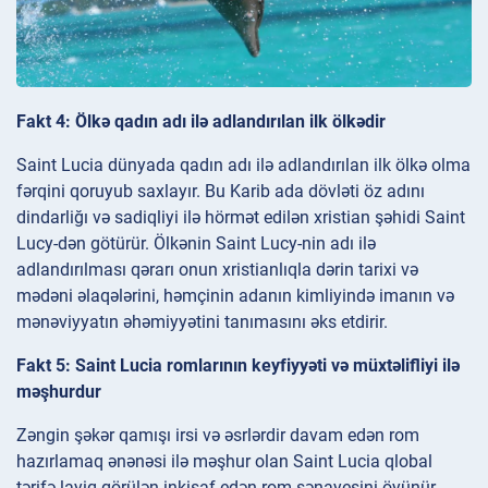
Fakt 4: Ölkə qadın adı ilə adlandırılan ilk ölkədir
Saint Lucia dünyada qadın adı ilə adlandırılan ilk ölkə olma
fərqini qoruyub saxlayır. Bu Karib ada dövləti öz adını
dindarliğı və sadiqliyi ilə hörmət edilən xristian şəhidi Saint
Lucy-dən götürür. Ölkənin Saint Lucy-nin adı ilə
adlandırılması qərarı onun xristianlıqla dərin tarixi və
mədəni əlaqələrini, həmçinin adanın kimliyində imanın və
mənəviyyatın əhəmiyyətini tanımasını əks etdirir.
Fakt 5: Saint Lucia romlarının keyfiyyəti və müxtəlifliyi ilə
məşhurdur
Zəngin şəkər qamışı irsi və əsrlərdir davam edən rom
hazırlamaq ənənəsi ilə məşhur olan Saint Lucia qlobal
tərifə layiq görülən inkişaf edən rom sənayesini öyünür.