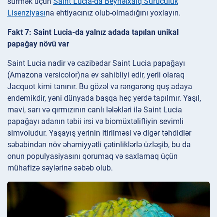
sürmək üçün
Saint Lucia-da Beynəlxalq Sürücülük
Lisenziyası
na ehtiyacınız olub-olmadığını yoxlayın.
Fakt 7: Saint Lucia-da yalnız adada tapılan unikal
papağay növü var
Saint Lucia nadir və cazibədar Saint Lucia papağayı
(Amazona versicolor)na ev sahibliyi edir, yerli olaraq
Jacquot kimi tanınır. Bu gözəl və rəngarəng quş adaya
endemikdir, yəni dünyada başqa heç yerdə tapılmır. Yaşıl,
mavi, sarı və qırmızının canlı lələkləri ilə Saint Lucia
papağayı adanın təbii irsi və biomüxtəlifliyin sevimli
simvoludur. Yaşayış yerinin itirilməsi və digər təhdidlər
səbəbindən növ əhəmiyyətli çətinliklərlə üzləşib, bu da
onun populyasiyasını qorumaq və saxlamaq üçün
mühafizə səylərinə səbəb olub.