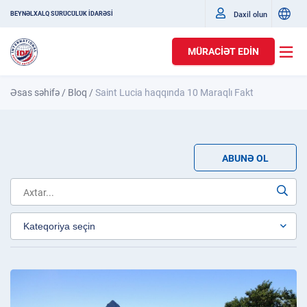
Daxil olun
BEYNƏLXALQ SÜRÜCÜLÜK İDARƏSİ
MÜRACIƏT EDIN
Əsas səhifə
/
Bloq
/
Saint Lucia haqqında 10 Maraqlı Fakt
ABUNƏ OL