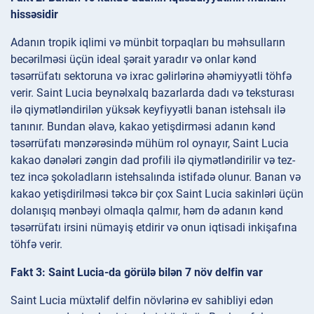
hissəsidir
Adanın tropik iqlimi və münbit torpaqları bu məhsulların
becərilməsi üçün ideal şərait yaradır və onlar kənd
təsərrüfatı sektoruna və ixrac gəlirlərinə əhəmiyyətli töhfə
verir. Saint Lucia beynəlxalq bazarlarda dadı və teksturası
ilə qiymətləndirilən yüksək keyfiyyətli banan istehsalı ilə
tanınır. Bundan əlavə, kakao yetişdirməsi adanın kənd
təsərrüfatı mənzərəsində mühüm rol oynayır, Saint Lucia
kakao dənələri zəngin dad profili ilə qiymətləndirilir və tez-
tez incə şokoladların istehsalında istifadə olunur. Banan və
kakao yetişdirilməsi təkcə bir çox Saint Lucia sakinləri üçün
dolanışıq mənbəyi olmaqla qalmır, həm də adanın kənd
təsərrüfatı irsini nümayiş etdirir və onun iqtisadi inkişafına
töhfə verir.
Fakt 3: Saint Lucia-da görülə bilən 7 növ delfin var
Saint Lucia müxtəlif delfin növlərinə ev sahibliyi edən