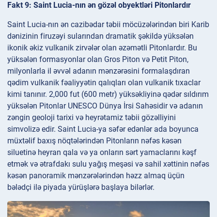
Fakt 9: Saint Lucia-nın ən gözəl obyektləri Pitonlardır
Saint Lucia-nın ən cazibədar təbii möcüzələrindən biri Karib
dənizinin firuzəyi sularından dramatik şəkildə yüksələn
ikonik əkiz vulkanik zirvələr olan əzəmətli Pitonlardır. Bu
yüksələn formasyonlar olan Gros Piton və Petit Piton,
milyonlarla il əvvəl adanın mənzərəsini formalaşdıran
qədim vulkanik fəaliyyətin qalıqları olan vulkanik tıxaclar
kimi tanınır. 2,000 fut (600 metr) yüksəkliyinə qədər sıldırım
yüksələn Pitonlar UNESCO Dünya İrsi Sahəsidir və adanın
zəngin geoloji tarixi və heyrətamiz təbii gözəlliyini
simvolizə edir. Saint Lucia-ya səfər edənlər ada boyunca
müxtəlif baxış nöqtələrindən Pitonların nəfəs kəsən
siluetinə heyran qala və ya onların sərt yamaclarını kəşf
etmək və ətrafdakı sulu yağış meşəsi və sahil xəttinin nəfəs
kəsən panoramik mənzərələrindən həzz almaq üçün
bələdçi ilə piyada yürüşlərə başlaya bilərlər.