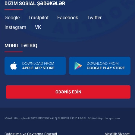
BIZIM SOSIAL ŞƏBƏKƏLƏR
Google
Trustpilot
Facebook
Twitter
Instagram
VK
MOBIL TƏTBIQ
ÖDƏNIŞ EDIN
Müəllif Hüquqları © 2026 BEYNƏLXALQ SÜRÜCÜLÜK İDARƏSİ. Bütün hüquqlar qorunur
Çatdırılma və Qaytarma Siyasəti
Məxfilik Siyasəti