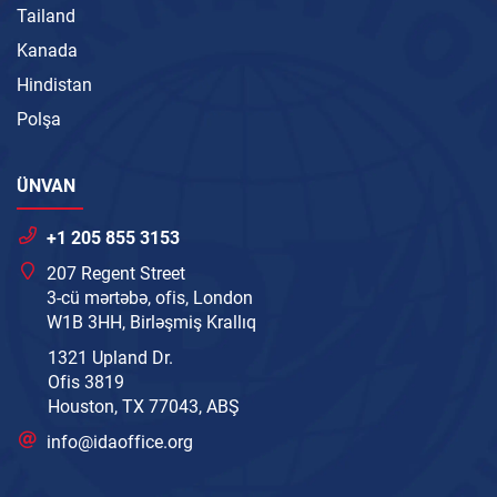
Tailand
Kanada
Hindistan
Polşa
ÜNVAN
+1 205 855 3153
207 Regent Street
3-cü mərtəbə, ofis, London
W1B 3HH, Birləşmiş Krallıq
1321 Upland Dr.
Ofis 3819
Houston, TX 77043, ABŞ
info@idaoffice.org