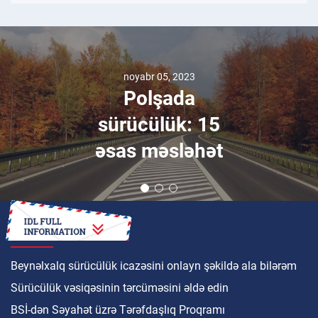
noyabr 05, 2023
Polşada
sürücülük: 15
əsas məsləhət
NECƏ
Beynəlxalq sürücülük icazəsini onlayn şəkildə ala bilərəm
Sürücülük vəsiqəsinin tərcüməsini əldə edin
BSİ-dən Səyahət üzrə Tərəfdaşlıq Proqramı