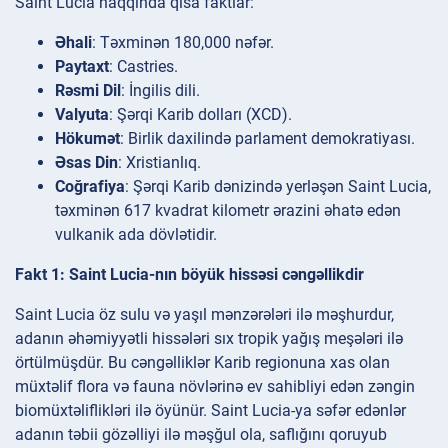
Saint Lucia haqqında qısa faktlar:
Əhali
: Təxminən 180,000 nəfər.
Paytaxt
: Castries.
Rəsmi Dil
: İngilis dili.
Valyuta
: Şərqi Karib dolları (XCD).
Hökumət
: Birlik daxilində parlament demokratiyası.
Əsas Din
: Xristianlıq.
Coğrafiya
: Şərqi Karib dənizində yerləşən Saint Lucia,
təxminən 617 kvadrat kilometr ərazini əhatə edən
vulkanik ada dövlətidir.
Fakt 1: Saint Lucia-nın böyük hissəsi cəngəllikdir
Saint Lucia öz sulu və yaşıl mənzərələri ilə məşhurdur,
adanın əhəmiyyətli hissələri sıx tropik yağış meşələri ilə
örtülmüşdür. Bu cəngəlliklər Karib regionuna xas olan
müxtəlif flora və fauna növlərinə ev sahibliyi edən zəngin
biomüxtəliflikləri ilə öyünür. Saint Lucia-ya səfər edənlər
adanın təbii gözəlliyi ilə məşğul ola, saflığını qoruyub