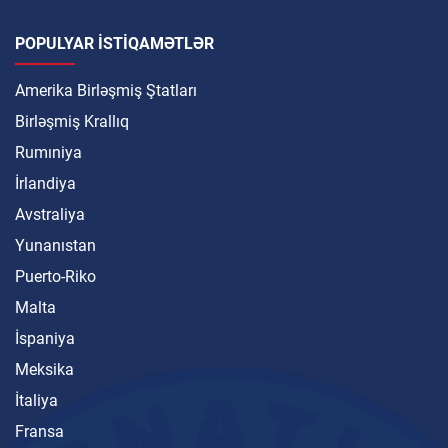
POPULYAR ISTIQAMƏTLƏR
Amerika Birləşmiş Ştatları
Birləşmiş Krallıq
Rumıniya
İrlandiya
Avstraliya
Yunanıstan
Puerto-Riko
Malta
İspaniya
Meksika
İtaliya
Fransa