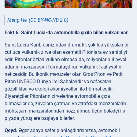
Meng He
,
(CC BY-NC-ND 2.0)
Fakt 6: Saint Lucia-da avtomobillə çıxıla bilən vulkan var
Saint Lucia Karib dənizindən dramatik şəkildə yüksələn bir
cüt uca vulkanik zirvə olan əzəmətli Pitonlara ev sahibliyi
edir. Pitonlar özləri vulkan olmasa da, milyonlarla il əvvəl
adanın mənzərəsini formalaşdıran vulkanik fəaliyyətin
nəticəsidir. Bu ikonik məruzələr olan Gros Piton və Petit
Piton UNESCO Dünya İrsi Sahələridir və nəfəsətən
gözəllikləri və ekoloji əhəmiyyətləri ilə hörmət edilir.
Ziyarətçilər Pitonların zirvələrinə avtomobillə çıxa
bilməsələr də, zirvələrə çatmaq və ətrafdakı mənzərələrin
möhtəşəm mənzərələrindən həzz almaq üçün bələdçi ilə
piyada yürüşlərə başlaya bilərlər.
Qeyd:
Əgər adaya səfər planlaşdırırsınızsa, avtomobil