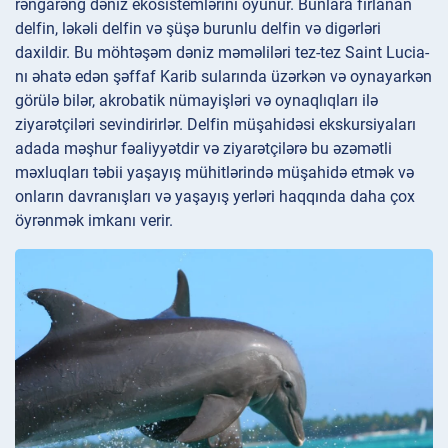
rəngarəng dəniz ekosistemlərini öyünür. Bunlara fırlanan
delfin, ləkəli delfin və şüşə burunlu delfin və digərləri
daxildir. Bu möhtəşəm dəniz məməliləri tez-tez Saint Lucia-
nı əhatə edən şəffaf Karib sularında üzərkən və oynayarkən
görülə bilər, akrobatik nümayişləri və oynaqlıqları ilə
ziyarətçiləri sevindirirlər. Delfin müşahidəsi ekskursiyaları
adada məşhur fəaliyyətdir və ziyarətçilərə bu əzəmətli
məxluqları təbii yaşayış mühitlərində müşahidə etmək və
onların davranışları və yaşayış yerləri haqqında daha çox
öyrənmək imkanı verir.