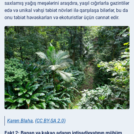
saxlamış yağış meşələrini araşdıra, yaşıl cığırlarla gəzintilər
edə və unikal vəhşi təbiət növləri ilə qarşılaşa bilərlər, bu da
onu təbiət həvəskarları və ekoturistlər üçün cənnət edir.
Karen Blaha
,
(CC BY-SA 2.0)
Fakt 2: Banan və kakao adanın iqtisadiyyatının mühüm