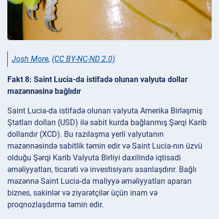
Josh More
,
(CC BY-NC-ND 2.0)
Fakt 8: Saint Lucia-da istifadə olunan valyuta dollar
məzənnəsinə bağlıdır
Saint Lucia-da istifadə olunan valyuta Amerika Birləşmiş
Ştatları dolları (USD) ilə sabit kurda bağlanmış Şərqi Karib
dollarıdır (XCD). Bu razılaşma yerli valyutanın
məzənnəsində sabitlik təmin edir və Saint Lucia-nın üzvü
olduğu Şərqi Karib Valyuta Birliyi daxilində iqtisadi
əməliyyatları, ticarəti və investisiyanı asanlaşdırır. Bağlı
məzənnə Saint Lucia-da maliyyə əməliyyatları aparan
biznes, sakinlər və ziyarətçilər üçün inam və
proqnozlaşdırma təmin edir.