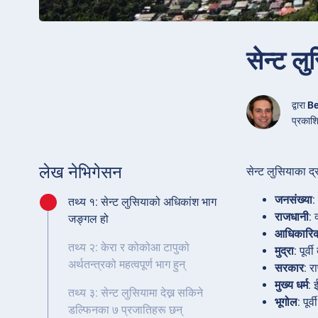
सेन्ट ल
द्वारा
Be
प्रकाश
लेख नेभिगेसन
सेन्ट लुसियाका द्
जनसंख्या
:
तथ्य १: सेन्ट लुसियाको अधिकांश भाग
राजधानी
: 
जङ्गल हो
आधिकारिक
तथ्य २: केरा र कोकोआ टापुको
मुद्रा
: पूर
अर्थतन्त्रको महत्वपूर्ण भाग हुन्
सरकार
: र
मुख्य धर्म
: 
तथ्य ३: सेन्ट लुसियामा देख्न सकिने
भूगोल
: पू
डल्फिनका ७ प्रजातिहरू छन्