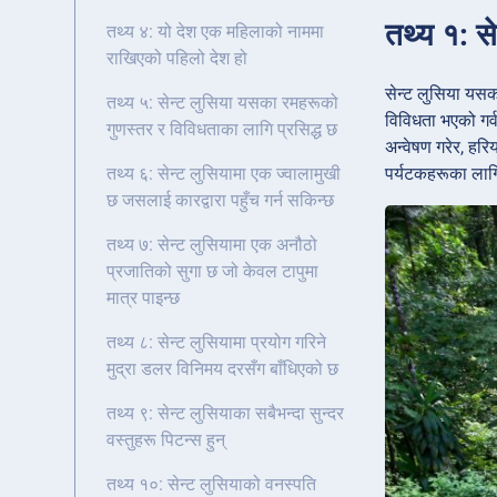
तथ्य १: स
तथ्य ४: यो देश एक महिलाको नाममा
राखिएको पहिलो देश हो
सेन्ट लुसिया यसक
तथ्य ५: सेन्ट लुसिया यसका रमहरूको
विविधता भएको गर्
गुणस्तर र विविधताका लागि प्रसिद्ध छ
अन्वेषण गरेर, हरि
पर्यटकहरूका लागि
तथ्य ६: सेन्ट लुसियामा एक ज्वालामुखी
छ जसलाई कारद्वारा पहुँच गर्न सकिन्छ
तथ्य ७: सेन्ट लुसियामा एक अनौठो
प्रजातिको सुगा छ जो केवल टापुमा
मात्र पाइन्छ
तथ्य ८: सेन्ट लुसियामा प्रयोग गरिने
मुद्रा डलर विनिमय दरसँग बाँधिएको छ
तथ्य ९: सेन्ट लुसियाका सबैभन्दा सुन्दर
वस्तुहरू पिटन्स हुन्
तथ्य १०: सेन्ट लुसियाको वनस्पति