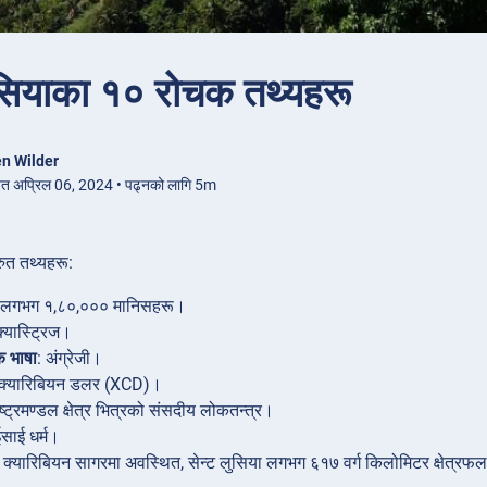
ुसियाका १० रोचक तथ्यहरू
n Wilder
ित अप्रिल 06, 2024 • पढ्नको लागि 5m
रुत तथ्यहरू:
 लगभग १,८०,००० मानिसहरू।
क्यास्ट्रिज।
 भाषा
: अंग्रेजी।
्वी क्यारिबियन डलर (XCD)।
ाष्ट्रमण्डल क्षेत्र भित्रको संसदीय लोकतन्त्र।
ईसाई धर्म।
र्वी क्यारिबियन सागरमा अवस्थित, सेन्ट लुसिया लगभग ६१७ वर्ग किलोमिटर क्षेत्रफल