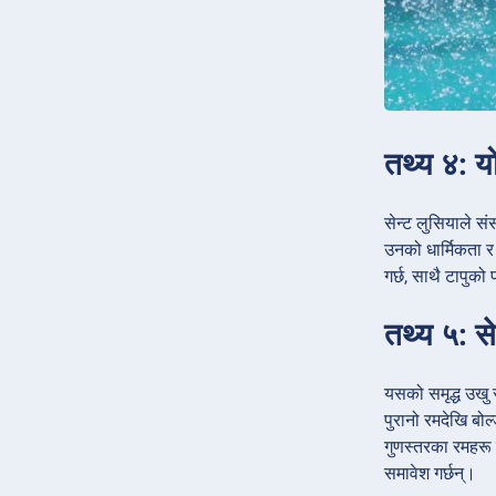
तथ्य ४: य
सेन्ट लुसियाले स
उनको धार्मिकता र 
गर्छ, साथै टापुको
तथ्य ५: स
यसको समृद्ध उखु स
पुरानो रमदेखि बो
गुणस्तरका रमहरू बन
समावेश गर्छन्।