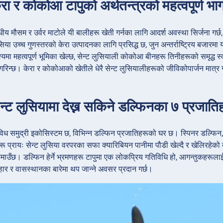
रा र कोकोआ टापुको अर्थतन्त्रको महत्वपूर्ण भाग
ीय मौसम र उर्वर माटोले यी बालीहरू खेती गर्नका लागि आदर्श अवस्था सिर्जना गर्छ, 
 लुसिया उच्च गुणस्तरको केरा उत्पादनका लागि प्रसिद्ध छ, जुन अन्तर्राष्ट्रिय ब
श्यमा महत्वपूर्ण भूमिका खेल्छ, सेन्ट लुसियाली कोकोआ बीनहरू तिनीहरूको समृद्ध 
गरिन्छ। केरा र कोकोआको खेतीले धेरै सेन्ट लुसियालीहरूको जीविकोपार्जन मात्र ग
ेन्ट लुसियामा देख्न सकिने डल्फिनका ७ प्रजाति
िविध समुद्री इकोसिस्टम छ, विभिन्न डल्फिन प्रजातिहरूको घर छ। स्पिनर डल्फिन,
हरू प्रायः सेन्ट लुसिया वरपरका सफा क्यारिबियन पानीमा पौडी खेल्दै र खेलिरहेक
माउँछ। डल्फिन हेर्ने भ्रमणहरू टापुमा एक लोकप्रिय गतिविधि हो, आगन्तुकहरूल
हार र वासस्थानका बारेमा थप जान्ने अवसर प्रदान गर्छ।