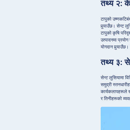
तथ्य २: के
टापुको उष्णकटिबंध
पुर्‍याउँछ। सेन्ट
टापुको कृषि परिदृ
उत्पादनमा प्रयोग 
योगदान पुर्‍याउँछ।
तथ्य ३: स
सेन्ट लुसियामा व
समुद्री स्तनधारी
कार्यकलापहरूले र
र तिनीहरूको व्यव