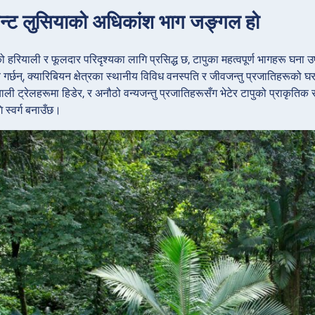
ेन्ट लुसियाको अधिकांश भाग जङ्गल हो
ो हरियाली र फूलदार परिदृश्यका लागि प्रसिद्ध छ, टापुका महत्वपूर्ण भागहरू घन
व गर्छन्, क्यारिबियन क्षेत्रका स्थानीय विविध वनस्पति र जीवजन्तु प्रजातिहरूको
याली ट्रेलहरूमा हिडेर, र अनौठो वन्यजन्तु प्रजातिहरूसँग भेटेर टापुको प्राकृतिक 
 स्वर्ग बनाउँछ।