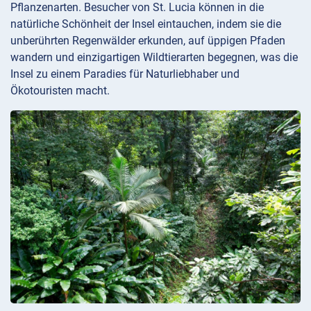
Pflanzenarten. Besucher von St. Lucia können in die
natürliche Schönheit der Insel eintauchen, indem sie die
unberührten Regenwälder erkunden, auf üppigen Pfaden
wandern und einzigartigen Wildtierarten begegnen, was die
Insel zu einem Paradies für Naturliebhaber und
Ökotouristen macht.