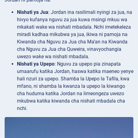
Nishati ya Jua
: Jordan ina rasilimali nyingi za jua, na
hivyo kufanya nguvu za jua kuwa msingi mkuu wa
mkakati wake wa nishati mbadala. Nchi imetekeleza
miradi kadhaa mikubwa ya jua, ikiwa ni pamoja na
Kiwanda cha Nguvu za Jua cha Ma’an na Kiwanda
cha Nguvu za Jua cha Quweira, vinavyochangia
uwezo wake wa nishati mbadala.
Nishati ya Upepo
: Nguvu za upepo pia zinapata
umaarufu katika Jordan, haswa katika maeneo yenye
hali nzuri za upepo. Shamba la Upepo la Tafila, kwa
mfano, ni shamba la kwanza la upepo la kiwango
cha huduma katika Jordan na limeongeza uwezo
mkubwa katika kiwanda cha nishati mbadala cha
nchi.