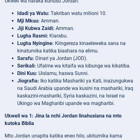
Ukweli wa haraka kuhusu Jordan:
Idadi ya Watu:
Takriban watu milioni 10.
Mji Mkuu:
Amman.
Jiji Kubwa Zaidi:
Amman.
Lugha Rasmi:
Kiarabu.
Lugha Nyingine:
Kiingereza kinaeleweka sana na
kinatumika katika biashara na elimu.
Sarafu:
Dinari ya Jordan (JOD).
Serikali:
Ufalme wa kitaifa wa kibunge wa kikatiba.
Dini Kuu:
Uislamu, haswa Sunni.
Jiografia:
Iko katika Mashariki ya Kati, inazungukwa
na Saudi Arabia upande wa kusini na mashariki, Iraq
kaskazini-mashariki, Syria kaskazini, na Israel na
Ukingo wa Magharibi upande wa magharibi.
Ukweli wa 1: Jina la nchi Jordan linahusiana na mto
kutoka Biblia
Mto Jordan unapita katika eneo hilo, ukitumika kama