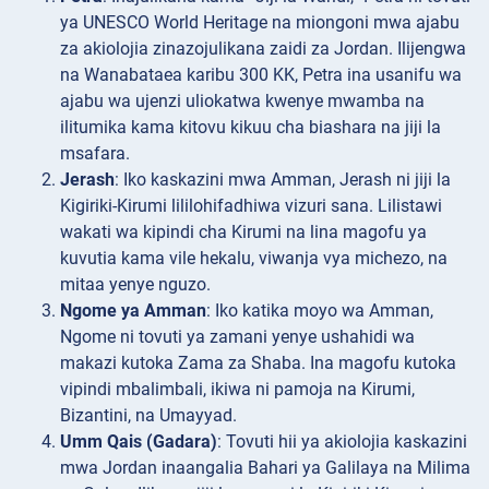
ya UNESCO World Heritage na miongoni mwa ajabu
za akiolojia zinazojulikana zaidi za Jordan. Ilijengwa
na Wanabataea karibu 300 KK, Petra ina usanifu wa
ajabu wa ujenzi uliokatwa kwenye mwamba na
ilitumika kama kitovu kikuu cha biashara na jiji la
msafara.
Jerash
: Iko kaskazini mwa Amman, Jerash ni jiji la
Kigiriki-Kirumi lililohifadhiwa vizuri sana. Lilistawi
wakati wa kipindi cha Kirumi na lina magofu ya
kuvutia kama vile hekalu, viwanja vya michezo, na
mitaa yenye nguzo.
Ngome ya Amman
: Iko katika moyo wa Amman,
Ngome ni tovuti ya zamani yenye ushahidi wa
makazi kutoka Zama za Shaba. Ina magofu kutoka
vipindi mbalimbali, ikiwa ni pamoja na Kirumi,
Bizantini, na Umayyad.
Umm Qais (Gadara)
: Tovuti hii ya akiolojia kaskazini
mwa Jordan inaangalia Bahari ya Galilaya na Milima