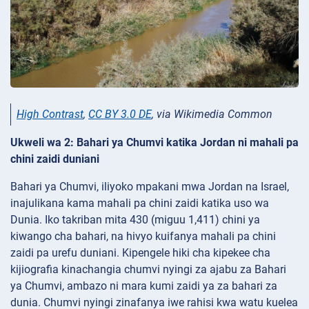
High Contrast
,
CC BY 3.0 DE
, via Wikimedia Common
Ukweli wa 2: Bahari ya Chumvi katika Jordan ni mahali pa
chini zaidi duniani
Bahari ya Chumvi, iliyoko mpakani mwa Jordan na Israel,
inajulikana kama mahali pa chini zaidi katika uso wa
Dunia. Iko takriban mita 430 (miguu 1,411) chini ya
kiwango cha bahari, na hivyo kuifanya mahali pa chini
zaidi pa urefu duniani. Kipengele hiki cha kipekee cha
kijiografia kinachangia chumvi nyingi za ajabu za Bahari
ya Chumvi, ambazo ni mara kumi zaidi ya za bahari za
dunia. Chumvi nyingi zinafanya iwe rahisi kwa watu kuelea