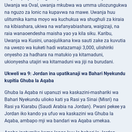
Uwanja wa Oval, uwanja mkubwa wa umma uliozungukwa
na nguzo za Ionic na kupavwa na mawe. Uwanja huu
ulitumika kama moyo wa kuchukua wa shughuli za kiraia
na kibiashara, ukiwa na wafanyabiashara, waigizaji, na
raia wanaoendesha maisha yao ya kila siku. Karibu,
Uwanja wa Kusini, unaojulikana kwa sauti zake za kuvutia
na uwezo wa kuketi hadi watazamaji 3,000, ulishiriki
onyesho za hadhara na matukio ya kitamaduni,
ukionyesha utajiri wa kitamaduni wa jiji na burudani.
Ukweli wa 9: Jordan ina upatikanaji wa Bahari Nyekundu
kupitia Ghuba la Aqaba
Ghuba la Aqaba ni upanuzi wa kaskazini-mashariki wa
Bahari Nyekundu ulioko kati ya Rasi ya Sinai (Misri) na
Rasi ya Kiarabu (Saudi Arabia na Jordan). Pwani pekee ya
Jordan iko kando ya ufuo wa kaskazini wa Ghuba la
Aqaba, ambapo mji wa bandari wa Aqaba umekaa.