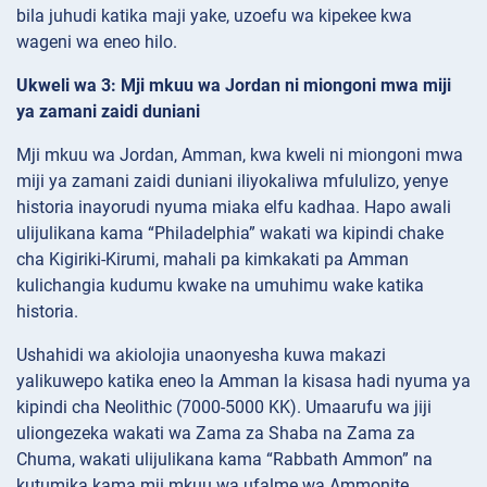
bila juhudi katika maji yake, uzoefu wa kipekee kwa
wageni wa eneo hilo.
Ukweli wa 3: Mji mkuu wa Jordan ni miongoni mwa miji
ya zamani zaidi duniani
Mji mkuu wa Jordan, Amman, kwa kweli ni miongoni mwa
miji ya zamani zaidi duniani iliyokaliwa mfululizo, yenye
historia inayorudi nyuma miaka elfu kadhaa. Hapo awali
ulijulikana kama “Philadelphia” wakati wa kipindi chake
cha Kigiriki-Kirumi, mahali pa kimkakati pa Amman
kulichangia kudumu kwake na umuhimu wake katika
historia.
Ushahidi wa akiolojia unaonyesha kuwa makazi
yalikuwepo katika eneo la Amman la kisasa hadi nyuma ya
kipindi cha Neolithic (7000-5000 KK). Umaarufu wa jiji
uliongezeka wakati wa Zama za Shaba na Zama za
Chuma, wakati ulijulikana kama “Rabbath Ammon” na
kutumika kama mji mkuu wa ufalme wa Ammonite.