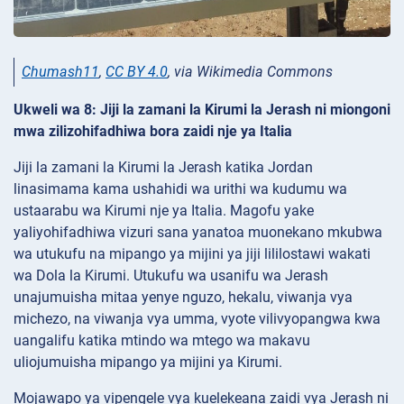
Chumash11
,
CC BY 4.0
, via Wikimedia Commons
Ukweli wa 8: Jiji la zamani la Kirumi la Jerash ni miongoni
mwa zilizohifadhiwa bora zaidi nje ya Italia
Jiji la zamani la Kirumi la Jerash katika Jordan
linasimama kama ushahidi wa urithi wa kudumu wa
ustaarabu wa Kirumi nje ya Italia. Magofu yake
yaliyohifadhiwa vizuri sana yanatoa muonekano mkubwa
wa utukufu na mipango ya mijini ya jiji lililostawi wakati
wa Dola la Kirumi. Utukufu wa usanifu wa Jerash
unajumuisha mitaa yenye nguzo, hekalu, viwanja vya
michezo, na viwanja vya umma, vyote vilivyopangwa kwa
uangalifu katika mtindo wa mtego wa makavu
uliojumuisha mipango ya mijini ya Kirumi.
Mojawapo ya vipengele vya kuelekeana zaidi vya Jerash ni