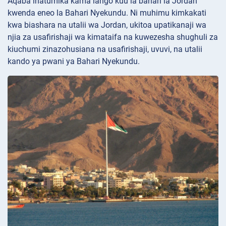
Aqaba inatumika kama lango kuu la bahari la Jordan
kwenda eneo la Bahari Nyekundu. Ni muhimu kimkakati
kwa biashara na utalii wa Jordan, ukitoa upatikanaji wa
njia za usafirishaji wa kimataifa na kuwezesha shughuli za
kiuchumi zinazohusiana na usafirishaji, uvuvi, na utalii
kando ya pwani ya Bahari Nyekundu.