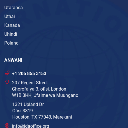
Ufaransa
Uthai
Kanada
Uhindi
Poland
ANWANI
+1 205 855 3153
207 Regent Street
Ghorofa ya 3, ofisi, London
W1B 3HH, Ufalme wa Muungano
1321 Upland Dr.
Ofisi 3819
Houston, TX 77043, Marekani
info@idaoffice.org