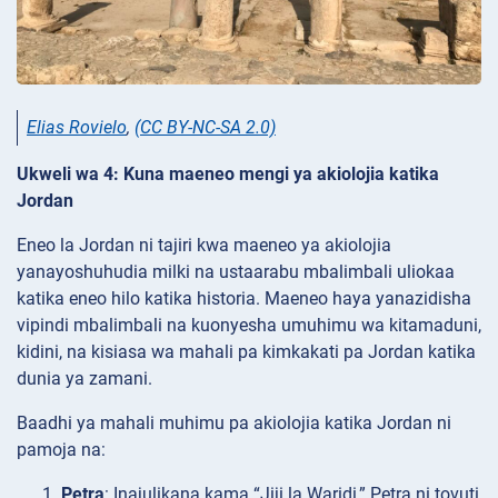
Elias Rovielo
,
(CC BY-NC-SA 2.0)
Ukweli wa 4: Kuna maeneo mengi ya akiolojia katika
Jordan
Eneo la Jordan ni tajiri kwa maeneo ya akiolojia
yanayoshuhudia milki na ustaarabu mbalimbali uliokaa
katika eneo hilo katika historia. Maeneo haya yanazidisha
vipindi mbalimbali na kuonyesha umuhimu wa kitamaduni,
kidini, na kisiasa wa mahali pa kimkakati pa Jordan katika
dunia ya zamani.
Baadhi ya mahali muhimu pa akiolojia katika Jordan ni
pamoja na:
Petra
: Inajulikana kama “Jiji la Waridi,” Petra ni tovuti