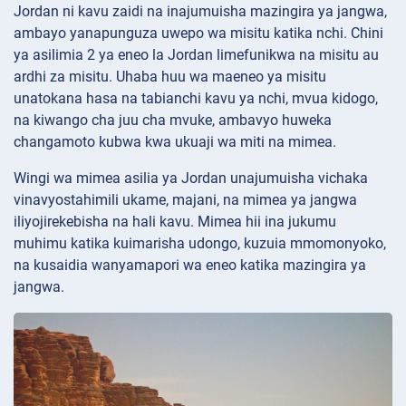
Jordan ni kavu zaidi na inajumuisha mazingira ya jangwa,
ambayo yanapunguza uwepo wa misitu katika nchi. Chini
ya asilimia 2 ya eneo la Jordan limefunikwa na misitu au
ardhi za misitu. Uhaba huu wa maeneo ya misitu
unatokana hasa na tabianchi kavu ya nchi, mvua kidogo,
na kiwango cha juu cha mvuke, ambavyo huweka
changamoto kubwa kwa ukuaji wa miti na mimea.
Wingi wa mimea asilia ya Jordan unajumuisha vichaka
vinavyostahimili ukame, majani, na mimea ya jangwa
iliyojirekebisha na hali kavu. Mimea hii ina jukumu
muhimu katika kuimarisha udongo, kuzuia mmomonyoko,
na kusaidia wanyamapori wa eneo katika mazingira ya
jangwa.