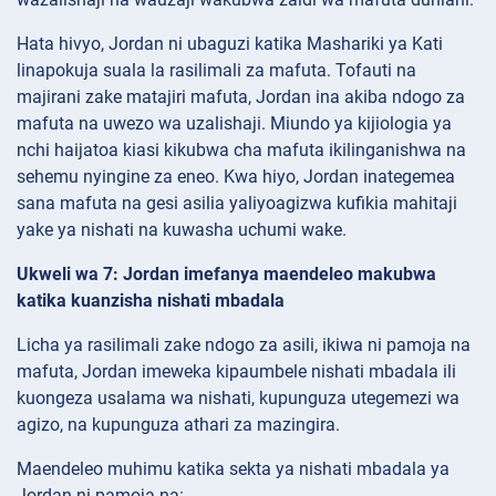
Hata hivyo, Jordan ni ubaguzi katika Mashariki ya Kati
linapokuja suala la rasilimali za mafuta. Tofauti na
majirani zake matajiri mafuta, Jordan ina akiba ndogo za
mafuta na uwezo wa uzalishaji. Miundo ya kijiologia ya
nchi haijatoa kiasi kikubwa cha mafuta ikilinganishwa na
sehemu nyingine za eneo. Kwa hiyo, Jordan inategemea
sana mafuta na gesi asilia yaliyoagizwa kufikia mahitaji
yake ya nishati na kuwasha uchumi wake.
Ukweli wa 7: Jordan imefanya maendeleo makubwa
katika kuanzisha nishati mbadala
Licha ya rasilimali zake ndogo za asili, ikiwa ni pamoja na
mafuta, Jordan imeweka kipaumbele nishati mbadala ili
kuongeza usalama wa nishati, kupunguza utegemezi wa
agizo, na kupunguza athari za mazingira.
Maendeleo muhimu katika sekta ya nishati mbadala ya
Jordan ni pamoja na: