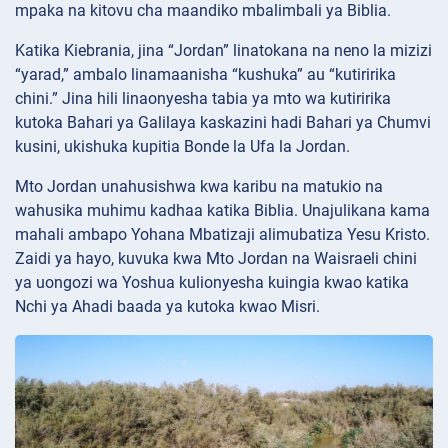
mpaka na kitovu cha maandiko mbalimbali ya Biblia.
Katika Kiebrania, jina “Jordan” linatokana na neno la mizizi
“yarad,” ambalo linamaanisha “kushuka” au “kutiririka
chini.” Jina hili linaonyesha tabia ya mto wa kutiririka
kutoka Bahari ya Galilaya kaskazini hadi Bahari ya Chumvi
kusini, ukishuka kupitia Bonde la Ufa la Jordan.
Mto Jordan unahusishwa kwa karibu na matukio na
wahusika muhimu kadhaa katika Biblia. Unajulikana kama
mahali ambapo Yohana Mbatizaji alimubatiza Yesu Kristo.
Zaidi ya hayo, kuvuka kwa Mto Jordan na Waisraeli chini
ya uongozi wa Yoshua kulionyesha kuingia kwao katika
Nchi ya Ahadi baada ya kutoka kwao Misri.