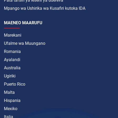
Pata tafsiri ya leseni ya udereva
Mpango wa Ushirika wa Kusafiri kutoka IDA
MAENEO MAARUFU
Marekani
Ufalme wa Muungano
Romania
Ayalandi
Australia
Ugiriki
Puerto Rico
Malta
Hispania
Mexiko
Italia