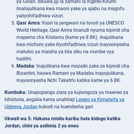
ya Golan. Ilikuwa jiji la zamani la Kigiriki-Kirumi
linalojulikana kwa maoni yake ya ajabu na magofu
yaliyohifadhiwa vizuri.
Qasr Amra
: Kasri la jangwani na tovuti ya UNESCO
World Heritage, Qasr Amra linarudi nyuma kipindi cha
mapema cha Kiislamu (karne ya 8 BK). Inajulikana
kwa michoro yake iliyohifadhiwa vizuri inayoonyesha
matukio ya maisha ya kila siku na viumbe vya
hadithi.
Madaba
: Inajulikana kwa mozaiki zake za kipindi cha
Bizantini, haswa Ramani ya Madaba inayojulikana,
inayoonyesha Nchi Takatifu katika karne ya 6 BK.
Kumbuka:
Unapopanga ziara ya kujiongoza ya maeneo ya
kihistoria, angalia kama unahitaji
Leseni ya Kimataifa ya
Udereva Jordan
kukodi na kuendesha gari.
Ukweli wa 5: Hakuna misitu karibu hata kidogo katika
Jordan, chini ya asilimia 2 ya eneo