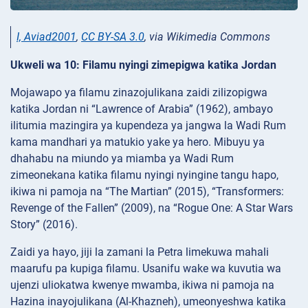
I, Aviad2001
,
CC BY-SA 3.0
, via Wikimedia Commons
Ukweli wa 10: Filamu nyingi zimepigwa katika Jordan
Mojawapo ya filamu zinazojulikana zaidi zilizopigwa
katika Jordan ni “Lawrence of Arabia” (1962), ambayo
ilitumia mazingira ya kupendeza ya jangwa la Wadi Rum
kama mandhari ya matukio yake ya hero. Mibuyu ya
dhahabu na miundo ya miamba ya Wadi Rum
zimeonekana katika filamu nyingi nyingine tangu hapo,
ikiwa ni pamoja na “The Martian” (2015), “Transformers:
Revenge of the Fallen” (2009), na “Rogue One: A Star Wars
Story” (2016).
Zaidi ya hayo, jiji la zamani la Petra limekuwa mahali
maarufu pa kupiga filamu. Usanifu wake wa kuvutia wa
ujenzi uliokatwa kwenye mwamba, ikiwa ni pamoja na
Hazina inayojulikana (Al-Khazneh), umeonyeshwa katika