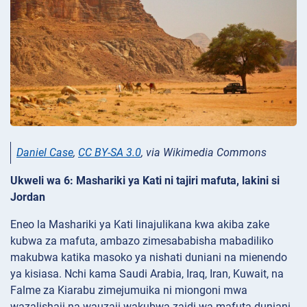
Daniel Case
,
CC BY-SA 3.0
, via Wikimedia Commons
Ukweli wa 6: Mashariki ya Kati ni tajiri mafuta, lakini si
Jordan
Eneo la Mashariki ya Kati linajulikana kwa akiba zake
kubwa za mafuta, ambazo zimesababisha mabadiliko
makubwa katika masoko ya nishati duniani na mienendo
ya kisiasa. Nchi kama Saudi Arabia, Iraq, Iran, Kuwait, na
Falme za Kiarabu zimejumuika ni miongoni mwa
wazalishaji na wauzaji wakubwa zaidi wa mafuta duniani.