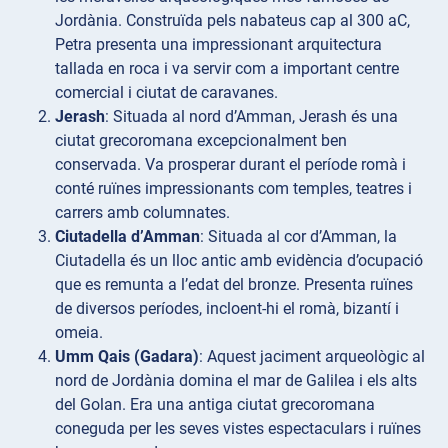
Jordània. Construïda pels nabateus cap al 300 aC,
Petra presenta una impressionant arquitectura
tallada en roca i va servir com a important centre
comercial i ciutat de caravanes.
Jerash
: Situada al nord d’Amman, Jerash és una
ciutat grecoromana excepcionalment ben
conservada. Va prosperar durant el període romà i
conté ruïnes impressionants com temples, teatres i
carrers amb columnates.
Ciutadella d’Amman
: Situada al cor d’Amman, la
Ciutadella és un lloc antic amb evidència d’ocupació
que es remunta a l’edat del bronze. Presenta ruïnes
de diversos períodes, incloent-hi el romà, bizantí i
omeia.
Umm Qais (Gadara)
: Aquest jaciment arqueològic al
nord de Jordània domina el mar de Galilea i els alts
del Golan. Era una antiga ciutat grecoromana
coneguda per les seves vistes espectaculars i ruïnes