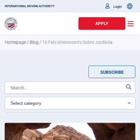
Login
INTERNATIONAL DRIVING AUTHORITY
APPLY
Homepage
/
Blog
/
10 Fets Interessants Sobre Jordània
SUBSCRIBE