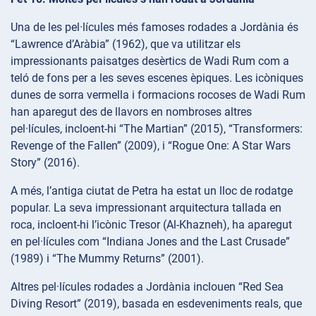
Una de les pel·lícules més famoses rodades a Jordània és
“Lawrence d’Aràbia” (1962), que va utilitzar els
impressionants paisatges desèrtics de Wadi Rum com a
teló de fons per a les seves escenes èpiques. Les icòniques
dunes de sorra vermella i formacions rocoses de Wadi Rum
han aparegut des de llavors en nombroses altres
pel·lícules, incloent-hi “The Martian” (2015), “Transformers:
Revenge of the Fallen” (2009), i “Rogue One: A Star Wars
Story” (2016).
A més, l’antiga ciutat de Petra ha estat un lloc de rodatge
popular. La seva impressionant arquitectura tallada en
roca, incloent-hi l’icònic Tresor (Al-Khazneh), ha aparegut
en pel·lícules com “Indiana Jones and the Last Crusade”
(1989) i “The Mummy Returns” (2001).
Altres pel·lícules rodades a Jordània inclouen “Red Sea
Diving Resort” (2019), basada en esdeveniments reals, que