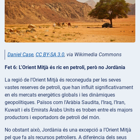
Daniel Case
,
CC BY-SA 3.0
, via Wikimedia Commons
Fet 6: L’Orient Mitjà és ric en petroli, però no Jordània
La regió de l’Orient Mitjà és reconeguda per les seves
vastes reserves de petroli, que han influït significativament
en els mercats energètics globals i les dinàmiques
geopolítiques. Països com l’Aràbia Saudita, l’Iraq, l’Iran,
Kuwait i els Emirats Àrabs Units es troben entre els majors
productors i exportadors de petroli del món.
No obstant això, Jordània és una excepció a l’Orient Mitjà
pel que fa als recursos petroliers. A diferència dels seus