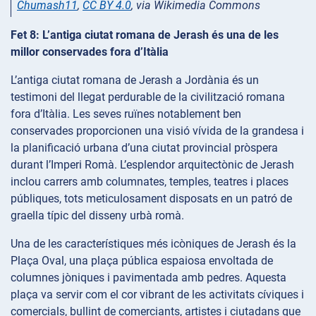
Chumash11
,
CC BY 4.0
, via Wikimedia Commons
Fet 8: L’antiga ciutat romana de Jerash és una de les
millor conservades fora d’Itàlia
L’antiga ciutat romana de Jerash a Jordània és un
testimoni del llegat perdurable de la civilització romana
fora d’Itàlia. Les seves ruïnes notablement ben
conservades proporcionen una visió vívida de la grandesa i
la planificació urbana d’una ciutat provincial pròspera
durant l’Imperi Romà. L’esplendor arquitectònic de Jerash
inclou carrers amb columnates, temples, teatres i places
públiques, tots meticulosament disposats en un patró de
graella típic del disseny urbà romà.
Una de les característiques més icòniques de Jerash és la
Plaça Oval, una plaça pública espaiosa envoltada de
columnes jòniques i pavimentada amb pedres. Aquesta
plaça va servir com el cor vibrant de les activitats cíviques i
comercials, bullint de comerciants, artistes i ciutadans que