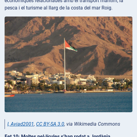
econòmiques relacionades amb el transport marítim, la
pesca i el turisme al llarg de la costa del mar Roig.
I, Aviad2001
,
CC BY-SA 3.0
, via Wikimedia Commons
Fet 10: Moltes pel·lícules s’han rodat a Jordània