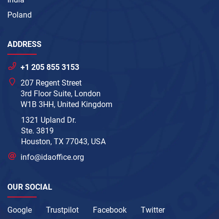
Poland
ADDRESS
+1 205 855 3153
207 Regent Street
3rd Floor Suite, London
W1B 3HH, United Kingdom
1321 Upland Dr.
Ste. 3819
Houston, TX 77043, USA
info@idaoffice.org
OUR SOCIAL
Google
Trustpilot
Facebook
Twitter