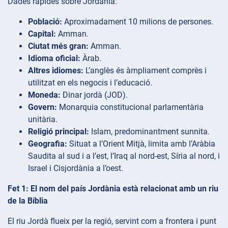
Dades ràpides sobre Jordània:
Població:
Aproximadament 10 milions de persones.
Capital:
Amman.
Ciutat més gran:
Amman.
Idioma oficial:
Àrab.
Altres idiomes:
L’anglès és àmpliament comprès i
utilitzat en els negocis i l’educació.
Moneda:
Dinar jordà (JOD).
Govern:
Monarquia constitucional parlamentària
unitària.
Religió principal:
Islam, predominantment sunnita.
Geografia:
Situat a l’Orient Mitjà, limita amb l’Aràbia
Saudita al sud i a l’est, l’Iraq al nord-est, Síria al nord, i
Israel i Cisjordània a l’oest.
Fet 1: El nom del país Jordània està relacionat amb un riu
de la Bíblia
El riu Jordà flueix per la regió, servint com a frontera i punt