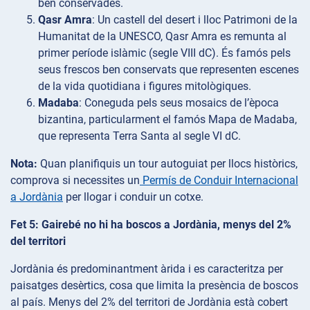
ben conservades.
Qasr Amra
: Un castell del desert i lloc Patrimoni de la
Humanitat de la UNESCO, Qasr Amra es remunta al
primer període islàmic (segle VIII dC). És famós pels
seus frescos ben conservats que representen escenes
de la vida quotidiana i figures mitològiques.
Madaba
: Coneguda pels seus mosaics de l’època
bizantina, particularment el famós Mapa de Madaba,
que representa Terra Santa al segle VI dC.
Nota:
Quan planifiquis un tour autoguiat per llocs històrics,
comprova si necessites un
Permís de Conduir Internacional
a Jordània
per llogar i conduir un cotxe.
Fet 5: Gairebé no hi ha boscos a Jordània, menys del 2%
del territori
Jordània és predominantment àrida i es caracteritza per
paisatges desèrtics, cosa que limita la presència de boscos
al país. Menys del 2% del territori de Jordània està cobert