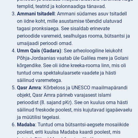
templid, teatrid ja kolonnaadiga tänavad.
Ammani tsitadell
: Ammani südames asuv tsitadell
on iidne koht, mille asustamise tõendid ulatuvad
tagasi pronksiaega. See sisaldab erinevate
perioodide varemeid, sealhulgas rooma, bütsantsi ja
umaijaadi perioodi omad.
Umm Qais (Gadara)
: See arheoloogiline leiukoht
Põhja-Jordaanias vaatab üle Galilea mere ja Golani
kõrgendike. See oli iidne kreeka-rooma linn, mis oli
tuntud oma spektakulaarsete vaadete ja hästi
säilinud varemetega.
Qasr Amra
: Kõrbeloss ja UNESCO maailmapärandi
objekt, Qasr Amra pärineb varajasest islami
perioodist (8. sajand pKr). See on kuulus oma hästi
säilinud freskode poolest, mis kujutavad igapäevaelu
ja müütilisi tegelasi.
Madaba
: Tuntud oma bütsantsi-aegsete mosaiikide
poolest, eriti kuulsa Madaba kaardi poolest, mis