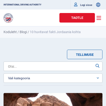
Logi sisse
INTERNATIONAL DRIVING AUTHORITY
TAOTLE
Koduleht
/
Blogi
/
10 huvitavat fakti Jordaania kohta
TELLIMUSE