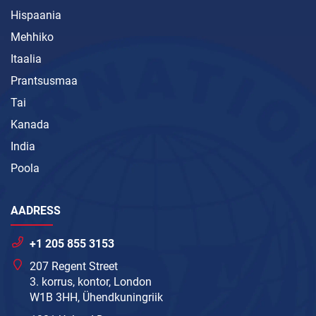
Hispaania
Mehhiko
Itaalia
Prantsusmaa
Tai
Kanada
India
Poola
AADRESS
+1 205 855 3153
207 Regent Street
3. korrus, kontor, London
W1B 3HH, Ühendkuningriik