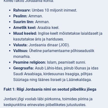
Kiired faktid Jordaania kohta:
Rahvaarv:
Umbes 10 miljonit inimest.
Pealinn:
Amman.
Suurim linn:
Amman.
Ametlik keel:
Araabia keel.
Muud keeled:
Inglise keelt mõistetakse laialdaselt ja
kasutatakse äris ja hariduses.
Valuuta:
Jordaania dinaar (JOD).
Valitsus:
Üheline parlamentaarne põhiseaduslik
monarhia.
Peamine religioon:
Islam, peamiselt sunni.
Geograafia:
Asub Lähis-Idas, piirub lõunas ja idas
Saudi Araabiaga, kirdesuunas Iraagiga, põhjas
Süüriaga ning läänes Iisraeli ja Läänekaldaga.
Fakt 1: Riigi Jordaania nimi on seotud piibelliku jõega
Jordani jõgi voolab läbi piirkonna, toimides piirina ja
keskpunktina erinevates piibelliketes jutustustes.