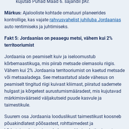
kujutab Pühad Maad 6. sajandil pKr.
Märkus:
Ajalooliste kohtade omatuuri planeerides
kontrollige, kas vajate
rahvusvahelist juhiluba Jordaanias
auto rentimiseks ja juhtimiseks.
Fakt 5: Jordaanias on peaaegu metsi, vähem kui 2%
territooriumist
Jordaania on peamiselt kuiv ja iseloomustub
kõrbemaastikuga, mis piirab metsade olemasolu riigis.
Vähem kui 2% Jordaania territooriumist on kaetud metsade
või metsaaladega. See metsastatud alade vähesus on
peamiselt tingitud riigi kuivast kliimast, piiratud sademete
hulgast ja kõrgetest aurustumismääradest, mis kujutavad
märkimisväärseid väljakutseid puude kasvule ja
taimestikule.
Suurem osa Jordaania looduslikust taimestikust koosneb
põuakindlatest põõsastest, rohttaimedest ja