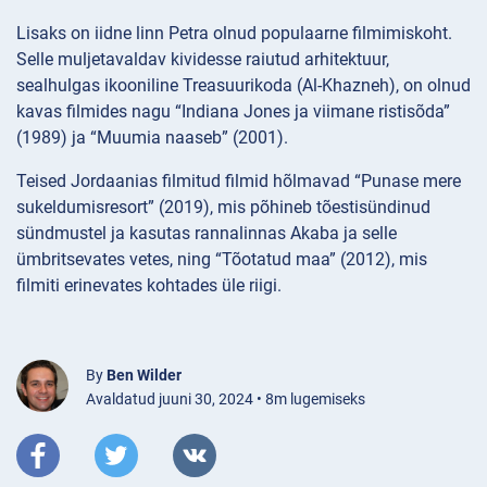
Lisaks on iidne linn Petra olnud populaarne filmimiskoht.
Selle muljetavaldav kividesse raiutud arhitektuur,
sealhulgas ikooniline Treasuurikoda (Al-Khazneh), on olnud
kavas filmides nagu “Indiana Jones ja viimane ristisõda”
(1989) ja “Muumia naaseb” (2001).
Teised Jordaanias filmitud filmid hõlmavad “Punase mere
sukeldumisresort” (2019), mis põhineb tõestisündinud
sündmustel ja kasutas rannalinnas Akaba ja selle
ümbritsevates vetes, ning “Tõotatud maa” (2012), mis
filmiti erinevates kohtades üle riigi.
By
Ben Wilder
Avaldatud juuni 30, 2024 • 8m lugemiseks