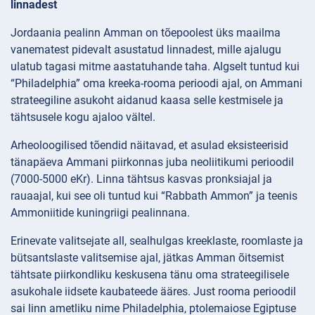
linnadest
Jordaania pealinn Amman on tõepoolest üks maailma
vanematest pidevalt asustatud linnadest, mille ajalugu
ulatub tagasi mitme aastatuhande taha. Algselt tuntud kui
“Philadelphia” oma kreeka-rooma perioodi ajal, on Ammani
strateegiline asukoht aidanud kaasa selle kestmisele ja
tähtsusele kogu ajaloo vältel.
Arheoloogilised tõendid näitavad, et asulad eksisteerisid
tänapäeva Ammani piirkonnas juba neoliitikumi perioodil
(7000-5000 eKr). Linna tähtsus kasvas pronksiajal ja
rauaajal, kui see oli tuntud kui “Rabbath Ammon” ja teenis
Ammoniitide kuningriigi pealinnana.
Erinevate valitsejate all, sealhulgas kreeklaste, roomlaste ja
bütsantslaste valitsemise ajal, jätkas Amman õitsemist
tähtsate piirkondliku keskusena tänu oma strateegilisele
asukohale iidsete kaubateede ääres. Just rooma perioodil
sai linn ametliku nime Philadelphia, ptolemaiose Egiptuse