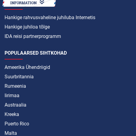
KUIDAS SEDA TEHA
Hankige rahvusvaheline juhiluba Internetis
Hankige juhiloa tõlge
IDA reisi partnerprogramm
POPULAARSED SIHTKOHAD
Ameerika Ühendriigid
Suurbritannia
Rumeenia
Iirimaa
Austraalia
Kreeka
Puerto Rico
Malta