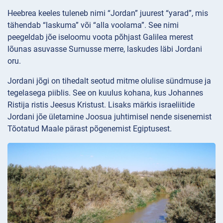
Heebrea keeles tuleneb nimi “Jordan” juurest “yarad”, mis
tähendab “laskuma” või “alla voolama”. See nimi
peegeldab jõe iseloomu voota põhjast Galilea merest
lõunas asuvasse Surnusse merre, laskudes läbi Jordani
oru.
Jordani jõgi on tihedalt seotud mitme olulise sündmuse ja
tegelasega piiblis. See on kuulus kohana, kus Johannes
Ristija ristis Jeesus Kristust. Lisaks märkis israeliitide
Jordani jõe ületamine Joosua juhtimisel nende sisenemist
Tõotatud Maale pärast põgenemist Egiptusest.