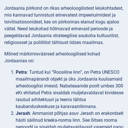
Jordaania piirkond on rikas arheoloogilistest leiukohtadest,
mis kannavad tunnistust erinevatest impeeriuimidest ja
tsivilisatsioonidest, kes on piirkonnas elanud kogu ajaloo
vältel. Need leiukohad hõlmavad erinevaid perioode ja
peegeldavad Jordaania strateegilise asukoha kultuurilist,
religioosset ja poliitilist tähtsust iidses maailmas.
Mõned märkimisväärsed arheoloogilised kohad
Jordaanias on:
Petra
: Tuntud kui “Roosiline linn”, on Petra UNESCO
maailmapärandi objekt ja üks Jordaania kuulsamaid
arheoloogilisi imesid. Nabateaanide poolt umbes 300
eKr ehitatud Petra sisaldab muljetavaldavat kividesse
raiutud arhitektuuri ja teenis tähtsa
kaubanduskeskuse ja karavaanilinnana.
Jerash
: Ammanist põhjas asuv Jerash on erakordselt
hästi säilinud kreeka-rooma linn. See õitses rooma
perioodil ja sisaldab muljetavaldavaid varemeid nagu