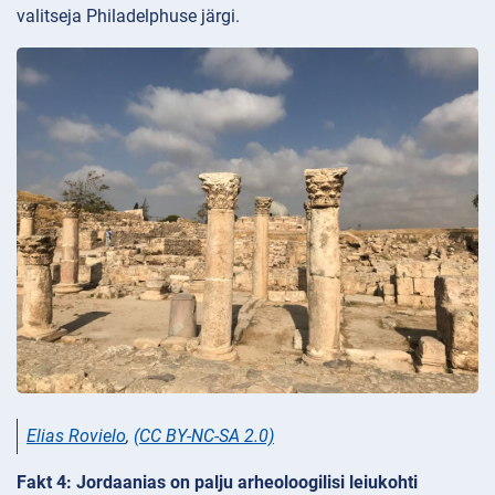
valitseja Philadelphuse järgi.
Elias Rovielo
,
(CC BY-NC-SA 2.0)
Fakt 4: Jordaanias on palju arheoloogilisi leiukohti