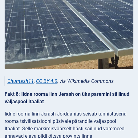
Chumash11
,
CC BY 4.0
, via Wikimedia Commons
Fakt 8: Iidne rooma linn Jerash on üks paremini säilinud
väljaspool Itaaliat
Iidne rooma linn Jerash Jordaanias seisab tunnistusena
rooma tsivilisatsiooni püsivale pärandile väljaspool
Itaaliat. Selle märkimisväärselt hästi säilinud varemeed
annavad elava pildi õitsva provintsilinna