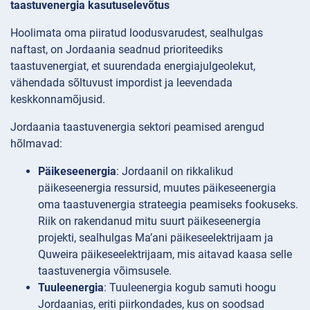
taastuvenergia kasutuselevõtus
Hoolimata oma piiratud loodusvarudest, sealhulgas
naftast, on Jordaania seadnud prioriteediks
taastuvenergiat, et suurendada energiajulgeolekut,
vähendada sõltuvust impordist ja leevendada
keskkonnamõjusid.
Jordaania taastuvenergia sektori peamised arengud
hõlmavad:
Päikeseenergia
: Jordaanil on rikkalikud
päikeseenergia ressursid, muutes päikeseenergia
oma taastuvenergia strateegia peamiseks fookuseks.
Riik on rakendanud mitu suurt päikeseenergia
projekti, sealhulgas Ma’ani päikeseelektrijaam ja
Quweira päikeseelektrijaam, mis aitavad kaasa selle
taastuvenergia võimsusele.
Tuuleenergia
: Tuuleenergia kogub samuti hoogu
Jordaanias, eriti piirkondades, kus on soodsad