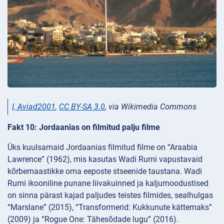
I, Aviad2001
,
CC BY-SA 3.0
, via Wikimedia Commons
Fakt 10: Jordaanias on filmitud palju filme
Üks kuulsamaid Jordaanias filmitud filme on “Araabia
Lawrence” (1962), mis kasutas Wadi Rumi vapustavaid
kõrbemaastikke oma eeposte stseenide taustana. Wadi
Rumi ikooniline punane liivakuinned ja kaljumoodustised
on sinna pärast kajad paljudes teistes filmides, sealhulgas
“Marslane” (2015), “Transformerid: Kukkunute kättemaks”
(2009) ja “Rogue One: Tähesõdade lugu” (2016).