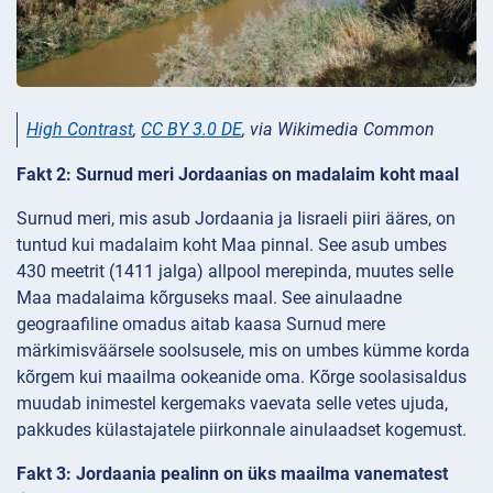
High Contrast
,
CC BY 3.0 DE
, via Wikimedia Common
Fakt 2: Surnud meri Jordaanias on madalaim koht maal
Surnud meri, mis asub Jordaania ja Iisraeli piiri ääres, on
tuntud kui madalaim koht Maa pinnal. See asub umbes
430 meetrit (1411 jalga) allpool merepinda, muutes selle
Maa madalaima kõrguseks maal. See ainulaadne
geograafiline omadus aitab kaasa Surnud mere
märkimisväärsele soolsusele, mis on umbes kümme korda
kõrgem kui maailma ookeanide oma. Kõrge soolasisaldus
muudab inimestel kergemaks vaevata selle vetes ujuda,
pakkudes külastajatele piirkonnale ainulaadset kogemust.
Fakt 3: Jordaania pealinn on üks maailma vanematest