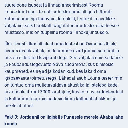
suurejoonelisusest ja linnaplaneerimisest Rooma
impeeriumi ajal. Jerashi arhitektuurne hiilgus hõlmab
kolonnaadidega tänavaid, templeid, teatreid ja avalikke
väljakuid, kõik hoolikalt paigutatud ruudustiku-laadsesse
mustesse, mis on tüüpiline rooma linnakujundusele.
Üks Jerashi ikoonilistest omadustest on Ovaalne väljak,
avaras avalik väljak, mida ümbritsevad joonia sambad ja
mis on sillutatud kiviplaatidega. See väljak teenis kodanike
ja kaubandustegevuste elava südamena, kus kihisesid
kaupmehed, esinejad ja kodanikud, kes läksid oma
igapäevaste toimetustega. Lähedal asub Lõuna teater, mis
on tuntud oma muljetavaldava akustika ja istetepaikade
arvu poolest kuni 3000 vaatajale, kus toimus teatrietendusi
ja kultuuriüritusi, mis näitasid linna kultuurilist rikkust ja
meelelahutust.
Fakt 9: Jordaanil on ligipääs Punasele merele Akaba lahe
kaudu