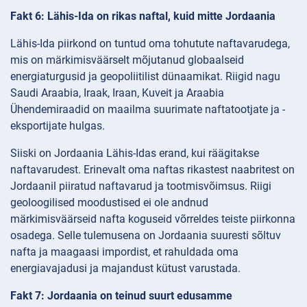
Fakt 6: Lähis-Ida on rikas naftal, kuid mitte Jordaania
Lähis-Ida piirkond on tuntud oma tohutute naftavarudega,
mis on märkimisväärselt mõjutanud globaalseid
energiaturgusid ja geopoliitilist dünaamikat. Riigid nagu
Saudi Araabia, Iraak, Iraan, Kuveit ja Araabia
Ühendemiraadid on maailma suurimate naftatootjate ja -
eksportijate hulgas.
Siiski on Jordaania Lähis-Idas erand, kui räägitakse
naftavarudest. Erinevalt oma naftas rikastest naabritest on
Jordaanil piiratud naftavarud ja tootmisvõimsus. Riigi
geoloogilised moodustised ei ole andnud
märkimisväärseid nafta koguseid võrreldes teiste piirkonna
osadega. Selle tulemusena on Jordaania suuresti sõltuv
nafta ja maagaasi impordist, et rahuldada oma
energiavajadusi ja majandust kütust varustada.
Fakt 7: Jordaania on teinud suurt edusamme